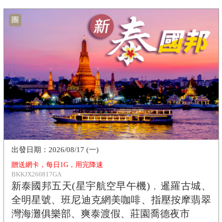
團
2026/08/17 (一)
贈送網卡，每日1G，用完降速
BKKJX260817GA
新泰國邦五天(星宇航空早午機)﹐暹羅古城、
全明星號、班尼迪克網美咖啡、指壓按摩翡翠
灣海灘俱樂部、爽泰渡假、莊園喬德夜市