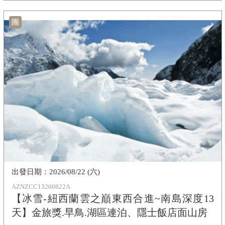
團
2026/08/22 (六)
AZNZCC13260822A
【冰雪-紐西蘭雲之巔東西合進~南島深度13
天】金旅獎.早鳥.湖區連泊、隱士飯店面山房