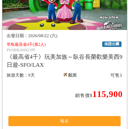
2026/08/22 (六)
保證出團
早鳥最高省4千(第2人)
PWSBR260822PF
《最高省4千》玩美加族～臥谷長榮歡樂美西9
日遊-SFO/LAX
9天
航班
可售
3
115,900
銷售價$
報名