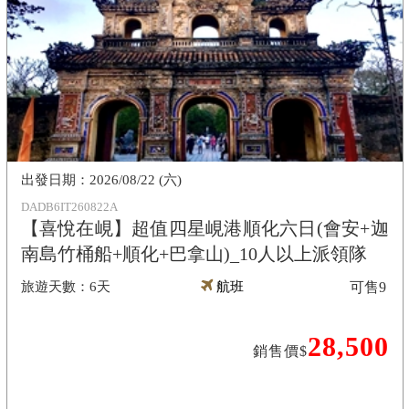
2026/08/22 (六)
DADB6IT260822A
【喜悅在峴】超值四星峴港順化六日(會安+迦
南島竹桶船+順化+巴拿山)_10人以上派領隊
6天
航班
可售
9
28,500
銷售價$