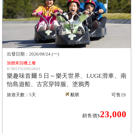
2026/08/24 (一)
加贈來回機上餐
ICN05TW26824K01
樂趣味首爾５日～樂天世界、LUGE滑車、南
怡島遊船、古宮穿韓服、塗鴉秀
5天
航班
可售
19
23,000
銷售價$