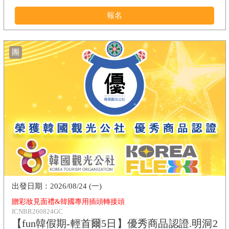
報名
團
2026/08/24 (一)
贈彩妝見面禮&韓國專用插頭轉接頭
ICNBR260824GC
【fun韓假期-輕首爾5日】優秀商品認證.明洞2