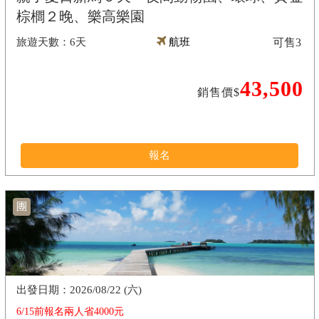
棕櫚２晚、樂高樂園
6天
航班
可售
3
43,500
銷售價$
報名
團
2026/08/22 (六)
6/15前報名兩人省4000元