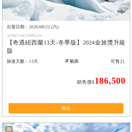
2026/08/22 (六)
AZNZ13AC260822A
【奇遇紐西蘭13天-冬季版】2024金旅獎升級
版
13天
航班
可售
21
186,500
銷售價$
報名
團