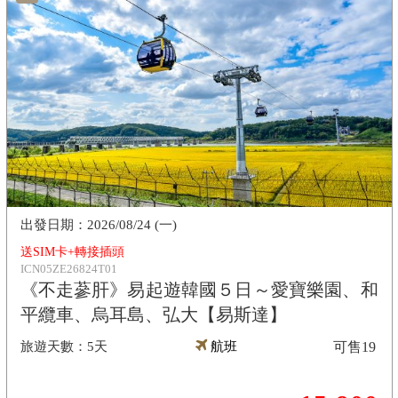
2026/08/24 (一)
送SIM卡+轉接插頭
ICN05ZE26824T01
《不走蔘肝》易起遊韓國５日～愛寶樂園、和
平纜車、烏耳島、弘大【易斯達】
5天
航班
可售
19