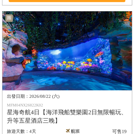
團
2026/08/22 (六)
MFM04NX26822K02
星海奇航4日【海洋飛船雙樂園2日無限暢玩、
升等五星酒店三晚】
4天
航班
可售
19