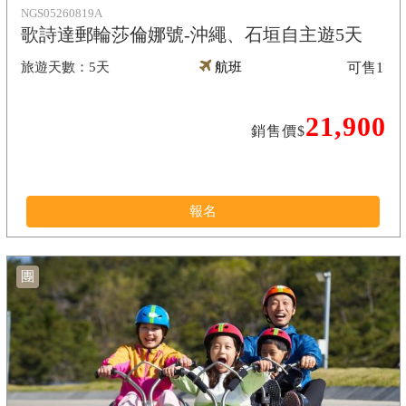
NGS05260819A
歌詩達郵輪莎倫娜號-沖繩、石垣自主遊5天
5天
航班
可售
1
21,900
銷售價$
報名
團