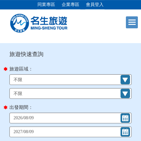
同業專區
企業專區
會員登入
目前位置：
首頁
列表
+
日本專館
+
郵輪假期
旅遊區域：
+
海島假期
+
韓國
出發期間：
+
東南亞