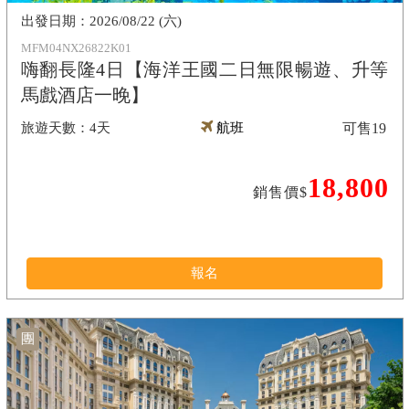
2026/08/22 (六)
MFM04NX26822K01
嗨翻長隆4日【海洋王國二日無限暢遊、升等
馬戲酒店一晚】
4天
航班
可售
19
18,800
銷售價$
報名
團