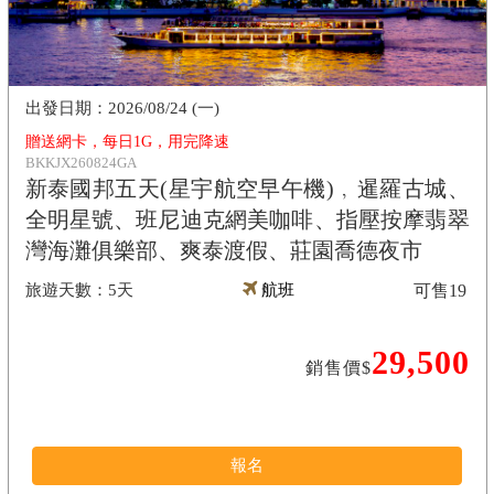
2026/08/24 (一)
贈送網卡，每日1G，用完降速
BKKJX260824GA
新泰國邦五天(星宇航空早午機)﹐暹羅古城、
全明星號、班尼迪克網美咖啡、指壓按摩翡翠
灣海灘俱樂部、爽泰渡假、莊園喬德夜市
5天
航班
可售
19
29,500
銷售價$
報名