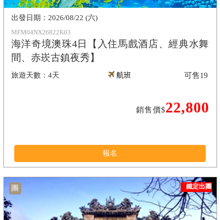
2026/08/22 (六)
MFM04NX26822K03
海洋奇境澳珠4日【入住馬戲酒店、經典水舞
間、赤崁古鎮夜秀】
4天
航班
可售
19
22,800
銷售價$
報名
鐵定出團
團