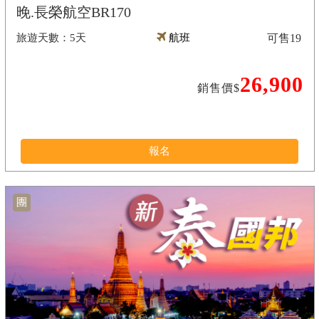
晚.長榮航空BR170
5天
航班
可售
19
26,900
銷售價$
報名
團