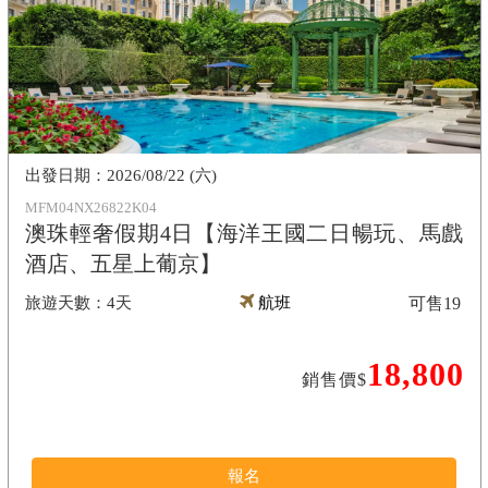
2026/08/22 (六)
MFM04NX26822K04
澳珠輕奢假期4日【海洋王國二日暢玩、馬戲
酒店、五星上葡京】
4天
航班
可售
19
18,800
銷售價$
報名