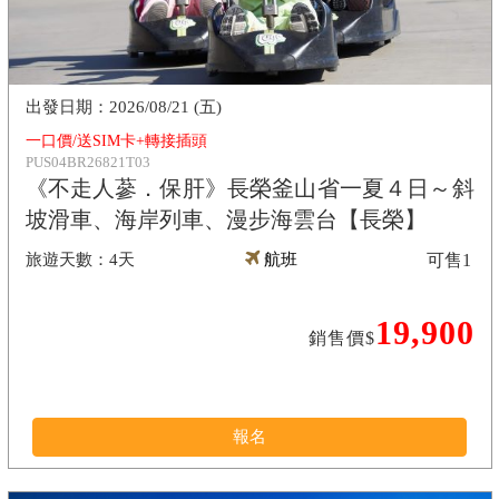
2026/08/21 (五)
一口價/送SIM卡+轉接插頭
PUS04BR26821T03
《不走人蔘．保肝》長榮釜山省一夏４日～斜
坡滑車、海岸列車、漫步海雲台【長榮】
4天
航班
可售
1
19,900
銷售價$
報名