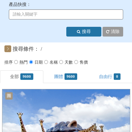
產品快搜：
+
美加紐澳
+
歐洲
搜尋
清除
客製化行程
搜尋條件：
9600
9600
0
團