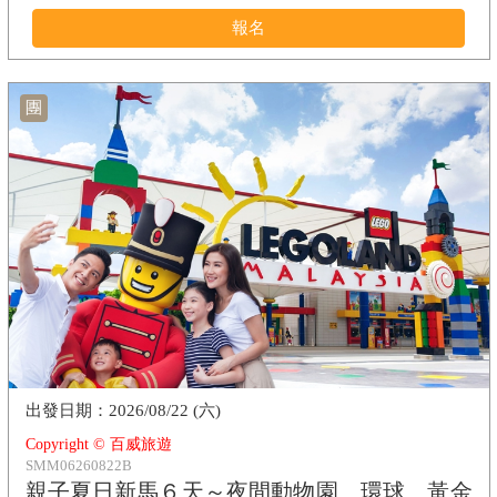
報名
團
2026/08/22 (六)
Copyright © 百威旅遊
SMM06260822B
親子夏日新馬６天～夜間動物園、環球、黃金