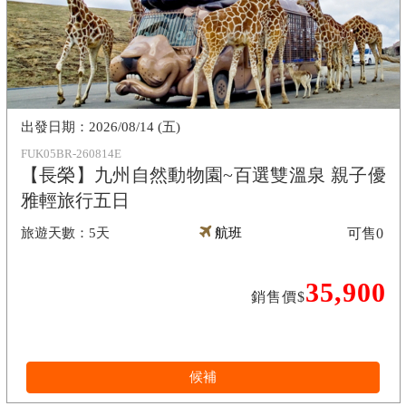
2026/08/14 (五)
FUK05BR-260814E
【長榮】九州自然動物園~百選雙溫泉 親子優
雅輕旅行五日
5天
航班
可售
0
35,900
銷售價$
候補