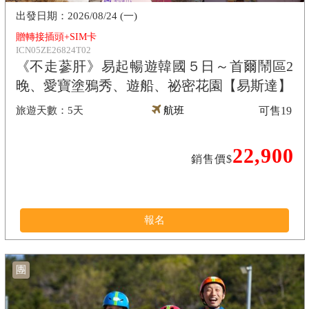
2026/08/24 (一)
贈轉接插頭+SIM卡
ICN05ZE26824T02
《不走蔘肝》易起暢遊韓國５日～首爾鬧區2
晚、愛寶塗鴉秀、遊船、祕密花園【易斯達】
5天
航班
可售
19
22,900
銷售價$
報名
團