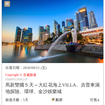
團
2026/08/21 (五)
Copyright © 百威旅遊
SMM05260821F
馬新雙國５天～大紅花海上VILLA、吉普車濕
地探險、環球、金沙娛樂城
5天
航班
可售
4