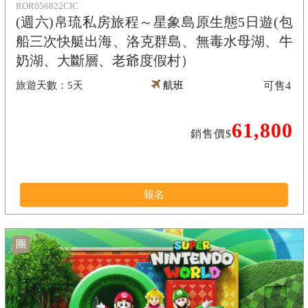
ROR056822CIC
(週六)帛琉私房旅程～星象島原生態5日遊(包
船三次快艇出海、洛克群島、無毒水母湖、牛
奶湖、大斷層、老爺度假村）
5天
航班
可售
4
61,800
銷售價$
報名
團