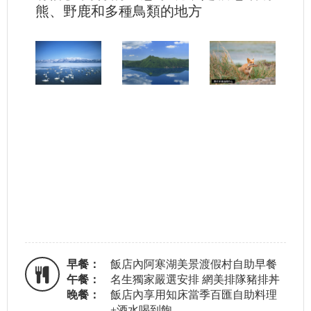
熊、野鹿和多種鳥類的地方
早餐：
飯店內阿寒湖美景渡假村自助早餐
午餐：
名生獨家嚴選安排 網美排隊豬排丼
晚餐：
飯店內享用知床當季百匯自助料理
+酒水喝到飽