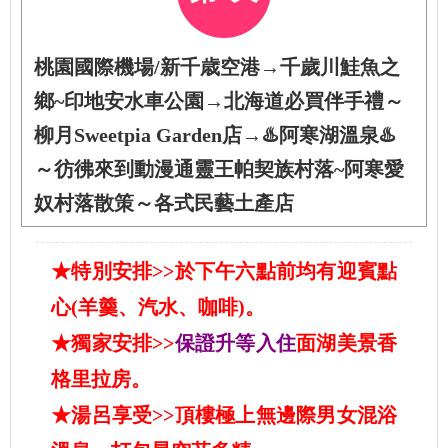
桃園國際機場/新千歳空港→千歲川鮭魚之
鄉~印地安水車公園→北海道必買伴手禮～
柳月Sweetpia Garden店→♨️阿寒湖溫泉♨️
～彷彿來到動漫通靈王帕契族村落~阿寒愛
奴村落散策～各式民藝土產店
★特別安排>>於下午六點前均有迎賓點
心(羊羹、汽水、咖啡)。
★獨家安排>>
保證升等入住
面湖美景香
格里拉房。
★湯呂享受>>頂樓極上無邊際男女混浴