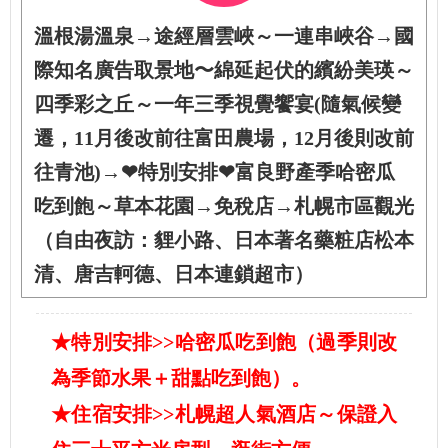
溫根湯溫泉→途經層雲峽～一連串峽谷→國
際知名廣告取景地〜綿延起伏的繽紛美瑛～
四季彩之丘～一年三季視覺饗宴(隨氣候變
遷，11月後改前往富田農場，12月後則改前
往青池)→❤特別安排❤富良野產季哈密瓜
吃到飽～草本花園→免稅店→札幌市區觀光
（自由夜訪：貍小路、日本著名藥粧店松本
清、唐吉軻德、日本連鎖超市）
★特別安排>>哈密瓜吃到飽（過季則改
為季節水果＋甜點吃到飽）。
★住宿安排>>札幌超人氣酒店～保證入