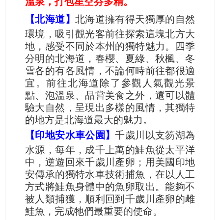
溫泉，打包星空芬多精。
【北海道】
北海道擁有得天獨厚的自然
環境，吸引觀光客前往探索這塊北方大
地，感受不同於本州的獨特魅力。四季
分明的北海道，春櫻、夏綠、秋楓、冬
雪各的有各風情，不論何時前往都很適
宜。前往北海道除了參觀人氣觀光景
點、泡溫泉、品嘗美食之外，還可以體
驗大自然，呈現出多樣的風情，其獨特
的地方是北海道最大的魅力。
【印地安水車公園】
千歲川以支笏湖為
水源，每年，成千上萬的鮭魚從太平洋
中，逆遊回來千歲川產卵；用美國印地
安傳承的獨特水車技術捕魚，在以人工
方式將鮭魚身體中的魚卵取出。能夠不
被人類捕獲，順利回到千歲川產卵的雌
鮭魚，完成牠們最重要的使命。