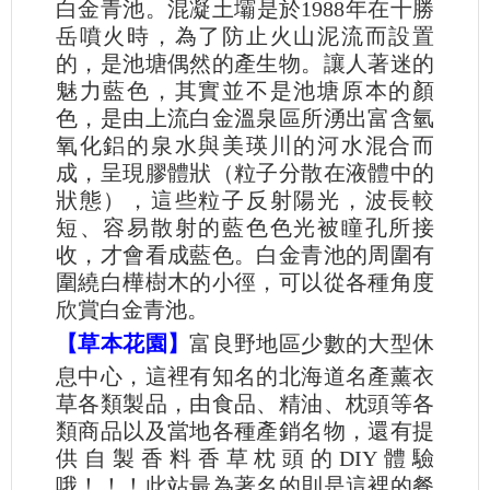
白金青池。混凝土壩是於1988年在十勝
岳噴火時，為了防止火山泥流而設置
的，是池塘偶然的產生物。讓人著迷的
魅力藍色，其實並不是池塘原本的顏
色，是由上流白金溫泉區所湧出富含氫
氧化鋁的泉水與美瑛川的河水混合而
成，呈現膠體狀（粒子分散在液體中的
狀態），這些粒子反射陽光，波長較
短、容易散射的藍色色光被瞳孔所接
收，才會看成藍色。白金青池的周圍有
圍繞白樺樹木的小徑，可以從各種角度
欣賞白金青池。
【草本花園】
富良野地區少數的大型休
息中心，這裡有知名的北海道名產薰衣
草各類製品，由食品、精油、枕頭等各
類商品以及當地各種產銷名物，還有提
供自製香料香草枕頭的DIY體驗
哦！！！此站最為著名的則是這裡的餐