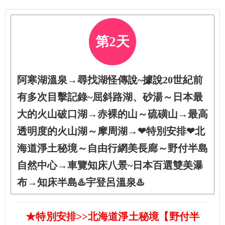
第2天
阿寒湖溫泉→尋找湖怪傳說~據說20世紀前
有多次目擊記錄~屈斜路湖、砂湯～日本最
大的火山破口湖→赤裸的山～硫磺山→最高
透明度的火山湖～摩周湖→❤特別安排❤北
海道淨土秘境～自由行網美長廊～野付半島
自然中心→車覽知床八景~日本百選雙美瀑
布→知床半島♨️宇登呂溫泉♨️
★特別安排>>北海道淨土秘境【野付半