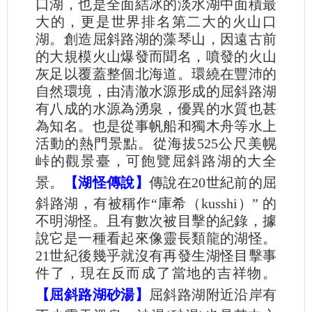
口湖，也是全面結冰的淡水湖中面積最
大的，更是世界排名第二大的火山口
湖。創造屈斜路湖的藻琴山，因遠古前
的大規模火山爆發而聞名，噴發的火山
灰足以覆蓋整個北海道。環繞在豐沛的
自然環境，由清澈水源形成的屈斜路湖
有八成的水源為湧泉，優異的水質也甚
為知名。也是從事帆船和獨木舟等水上
活動的熱門景點。從海拔525公尺美幌
峠的觀景臺，可飽覽屈斜路湖的大全
景。
【湖怪傳說】
傳說在20世紀前的屈
斜路湖，有被稱作“庫希（kusshi）” 的
不明湖怪。且有數次被目擊的紀錄，據
說它是一種看起來像靈長類龍的湖怪。
21世紀後幾乎就沒有再發生湖怪目擊事
件了，現在反而成了當地的吉祥物。
【屈斜路湖砂湯】
屈斜路湖附近沿岸有