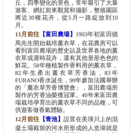
丘，四季變化的景色，常年吸引了大量
遊客、網紅前來觀賞和攝影，整個園區
將近30種花卉，從5月一路綻放到10
月。
11月前往
【富田農場】
1903年初富田德
馬先生開始栽培薰衣草，在花農房可以
看到富田農場的歷史以及世界各地的薰
衣草或適時花卉，還有其他形形色色的
鮮花。58年種植製作香料用的薰衣草，
82年生產出薰衣草芳香油，83年
FURANO香水誕生，90年參加法國舉辦
的「薰衣草芳香博覽會」，富田農場所
製作的芳香油榮獲冠軍。40年來富田農
場栽培孕育出的薰衣草不同的品種，可
供遊客做香氣體驗。
12月前往
【青池】
設置在美瑛川上的混
凝土壩截留的河水所形成的人造湖就是