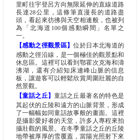
里町往宇登呂方向無限延伸的直線道路
長達28公里，這條筆直漫長的道路盡
頭，看起來彷彿與天空相連般，也被列
為「北海道100個感動瞬間」名單之
一。
【感動之徑觀景區】
位於日本北海道的
感動之徑沿線，是一個極佳的觀景點和
休息區。這裡可以看到鄂霍次克海和濤
沸湖，還有介紹知床連峰山脈的信息
板，讓遊客可以輕鬆欣賞周圍壯麗的自
然景觀。
【童話之丘】
童話之丘最著名的特色是
其起伏的丘陵和遠方的山脈背景，形成
了一幅幅如同童話故事般的畫面。這裡
是攝影愛好者的天堂，許多人專程來拍
攝壯觀的風景。在冬季童話之丘的丘陵
地帶被厚厚的雪覆蓋，當陽光照射下來