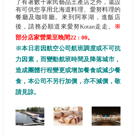
了有著數十家民藝品土產店之外，還設
有可供您享用北海道料理、愛努料理的
餐廳及咖啡廳。來到阿寒湖，進飯店
後，請務必順道來愛努Kotan走走。
※
部分店家營業至晚間22 : 00。
※本日若因航空公司航班調度或不可抗
力因素，而變動航班時間及降落城市，
造成團體行程變更或增加餐食或減少餐
食，本公司不另行加價，亦不減價，敬
請見諒。