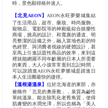
時，景色顯得格外迷人。
【北見AEON】
AEON永旺夢樂城集結
了生活用品，超市、藥妝、時尚服飾、
寵物店、電影院等的神殿級綜合娛樂性
商場，挑高的設計、和寬廣的通道、明
亮整潔的設備之外，融入當地色彩的特
色經營、與消費者視線的硬體設計，甚
至馬上引進話題性商品的效率，來到這
裡就能網羅不同年齡層的日本人所需要
的東西，大人小孩常常逛到忘記時間，
可以說踏進AEON永旺夢樂城是踏進日
本人生活圈最快的捷徑。
【溫根湯溫泉】
位於北海道的東部，亦
被稱作「北見的奧座敷」，泉質為鹼性
單純溫泉。能去除乳化老舊角質，使得
肌膚變的水潤光澤，所以也稱為「美人