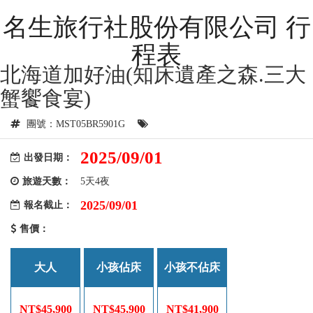
名生旅行社股份有限公司 行
程表
北海道加好油(知床遺產之森.三大
蟹饗食宴)
團號：MST05BR5901G
2025/09/01
出發日期：
旅遊天數：
5天4夜
2025/09/01
報名截止：
售價：
大人
小孩佔床
小孩不佔床
NT$45,900
NT$45,900
NT$41,900