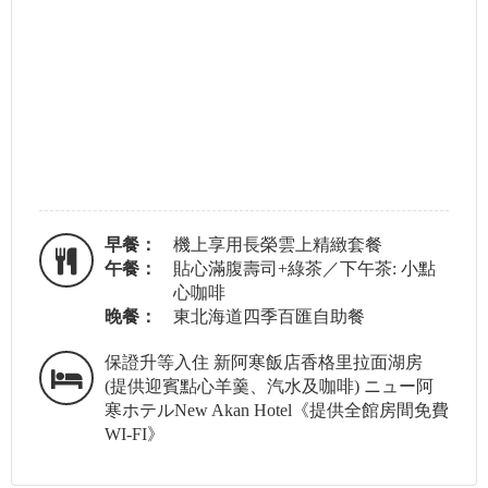
早餐：
機上享用長榮雲上精緻套餐
午餐：
貼心滿腹壽司+綠茶／下午茶: 小點
心咖啡
晚餐：
東北海道四季百匯自助餐
保證升等入住 新阿寒飯店香格里拉面湖房
(提供迎賓點心羊羹、汽水及咖啡) ニュー阿
寒ホテルNew Akan Hotel《提供全館房間免費
WI-FI》