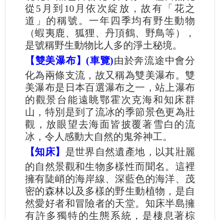
從5月到10月依次綻放，故有「花之
道」的稱號。一年四季均有野生動物
（蝦夷鹿、狐狸、丹頂鶴、野鳥等），
是號稱野生動物比人多的淨土秘境。
【雙美瀑布】(車覽)
由於奔流途中會分
化為兩條支流，故又稱為雙美瀑布。雙
美瀑布是日本百選瀑布之一，站上瀑布
的觀景台能遠眺鄂霍次克海和知床群
山，特別是到了流冰的季節景色更為壯
觀，放眼望去海面皆披覆著雪白的流
冰，令人感動大自然的鬼斧神工。
【知床】
是世界自然遺產地，以其壯麗
的自然景觀和生物多樣性而聞名。這裡
擁有陡峭的海岸線、深藍色的海洋、茂
密的森林以及多樣的野生動植物，是自
然愛好者和冒險者的天堂。知床半島擁
有許多獨特的生態系統，是棲息著棕