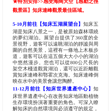
★特別安排>>感受海闊天空【感動之徑
觀景區】知床連峰觀景最佳區域。
5-10月前往【知床五湖展望台】
知床五
湖是知床八景之一，是被原始森林環繞
的夢幻湖泊。展望台提供了360度的全
景視野，遊客可以遠眺湖泊的靜謐與周
圍的自然美景，這裡有一條地上木板步
道，遊客可以在這五個大大小小的湖泊
中悠然漫步。您也可以從800公尺長的
架空木棧道觀賞湖泊，還可以近距離觀
賞知床連峰和鄂霍次克海。知床連峰倒
映在水中的美景會讓您陶醉。
11-12月前往【知床世界遺產中心】
知
床世界遺產中心在改善知床地區動植物
生存環境扮演著重要的角色。可深入瞭
解知床的自然環境與必須遵守的規定，