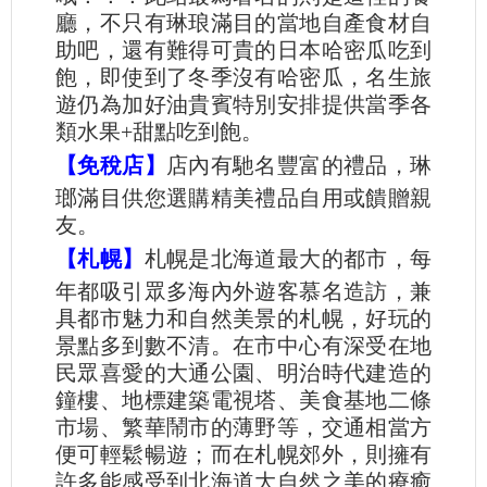
廳，不只有琳琅滿目的當地自產食材自
助吧，還有難得可貴的日本哈密瓜吃到
飽，即使到了冬季沒有哈密瓜，名生旅
遊仍為加好油貴賓特別安排提供當季各
類水果+甜點吃到飽。
【免稅店】
店內有馳名豐富的禮品，琳
瑯滿目供您選購精美禮品自用或饋贈親
友。
【札幌】
札幌是北海道最大的都市，每
年都吸引眾多海內外遊客慕名造訪，兼
具都市魅力和自然美景的札幌，好玩的
景點多到數不清。在市中心有深受在地
民眾喜愛的大通公園、明治時代建造的
鐘樓、地標建築電視塔、美食基地二條
市場、繁華鬧市的薄野等，交通相當方
便可輕鬆暢遊；而在札幌郊外，則擁有
許多能感受到北海道大自然之美的療癒