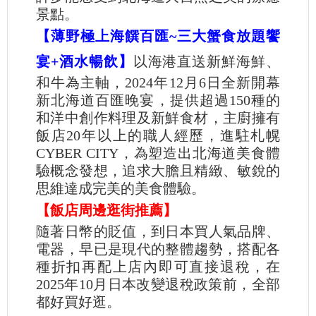
景點。
【薄野極上海饌百匯~三大蟹食放題饗
宴+酒水暢飲】
以海港直送新鮮海鮮、
和牛為主軸，2024年12月6日全新開幕
新北海道百匯晚宴，提供超過150種的
和洋中創作料理及新鮮食材，主廚擁有
飯店20年以上的職人經歷，進駐札幌
CYBER CITY，為塑造出北海道美食體
驗概念發想，追求大膽且精緻、敏銳的
思維達成完美的美食體驗。
【飯店周邊逛街推薦】
隨著日幣的貶值，到日本買人氣品牌、
電器，早已是現代的整體趨勢，搭配各
種折扣再配上店內即可直接退稅，在
2025年10月日本改變退稅政策前，全部
都好買好逛。