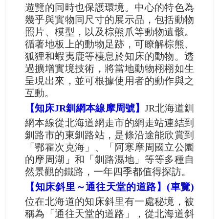
遊覽的同時也保護環境。中心的特色為
幾乎與實物同尺寸的展示品，包括動物
照片、模型，以及棕熊爪等動物遺骸。
循著地板上的動物足跡，可瞭解棕熊、
狐狸和蝦夷鹿等棲息於知床的動物。透
過擴增實境技術，將當地動物栩栩如生
呈現出來，並可根據使用者的動作與之
互動。
【知床JR釧網本線摩周號】
JR北海道釧
網本線從北海道網走市的網走站連結到
釧路市的東釧路站，是條沿途能欣賞到
「鄂霍次克海」、「阿寒摩周國立公園
的摩周湖」和「釧路濕地」等等多種自
然景觀的鐵路，一年四季都值得探訪。
【知床斜里～通往天堂的道路】(車覽)
位在北海道的知床斜里有一處秘境，被
稱為「通往天堂的道路」，從北海道斜