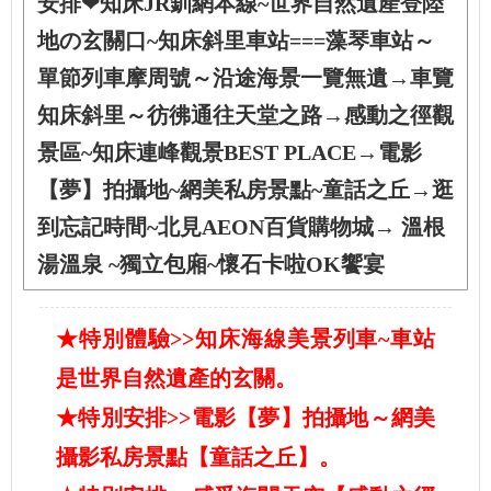
安排❤知床JR釧網本線~世界自然遺產登陸
地の玄關口~知床斜里車站===藻琴車站～
單節列車摩周號～沿途海景一覽無遺→車覽
知床斜里～彷彿通往天堂之路→感動之徑觀
景區~知床連峰觀景BEST PLACE→電影
【夢】拍攝地~網美私房景點~童話之丘→逛
到忘記時間~北見AEON百貨購物城→ 溫根
湯溫泉 ~獨立包廂~懷石卡啦OK饗宴
★特別體驗>>知床海線美景列車~車站
是世界自然遺產的玄關。
★特別安排>>電影【夢】拍攝地～網美
攝影私房景點【童話之丘】。