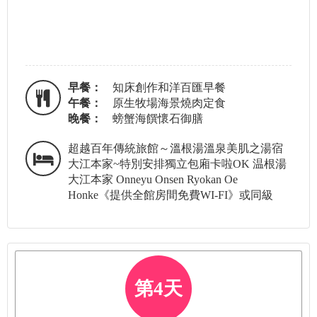
早餐：
知床創作和洋百匯早餐
午餐：
原生牧場海景燒肉定食
晚餐：
螃蟹海饌懷石御膳
超越百年傳統旅館～溫根湯溫泉美肌之湯宿
大江本家~特別安排獨立包廂卡啦OK 温根湯
大江本家 Onneyu Onsen Ryokan Oe
Honke《提供全館房間免費WI-FI》或同級
第4天