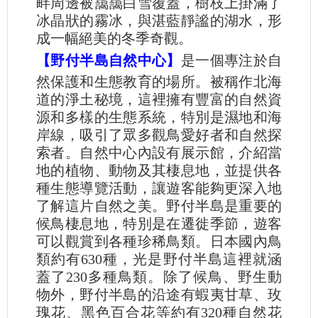
畔周邊被靄靄白雪覆蓋，樹枝上掛滿了
冰晶狀的霧冰，與湛藍靜謐的湖水，形
成一幅絕美的冬季奇觀。
【野付半島自然中心】
是一個專注於自
然保護和生態教育的場所。被稱作北海
道的淨土秘境，這裡擁有豐富的自然資
源和多樣的生態系統，特別是濕地和海
岸線，吸引了眾多觀鳥愛好者和自然探
索者。自然中心內設有展示館，介紹當
地的植物、動物及其棲息地，並提供各
種生態導覽活動，讓遊客能夠更深入地
了解這片自然之美。野付半島是重要的
候鳥棲息地，特別是在遷徙季節，遊客
可以觀賞到各種珍稀鳥類。日本國內鳥
類約有630種，光是野付半島這裡就涵
蓋了230多種鳥類。除了候鳥、野生動
物外，野付半島的沿途有蝦夷甘草、玫
瑰花、黑色百合花等約有320種自然花