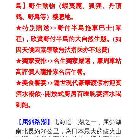
島】野生動物（蝦夷鹿、狐狸、丹頂
鶴、野鳥等）棲息地。
★特別贈送>>野付半島拖車巴士(單
程)，欣賞野付半島的大自然生態。(如
因天候因素導致無法搭乘亦不退費)
★獨家安排>>名生獨家嚴選，摩周車站
高評價人龍排隊名店午餐。
★美食饗宴>>隱世現代豪華渡假村迎賓
酒水暢飲~開放式廚房百匯晚宴酒水喝
到飽。
【屈斜路湖】
北海道三湖之一，屈斜湖
南北長約20公里，為日本最大的破火山