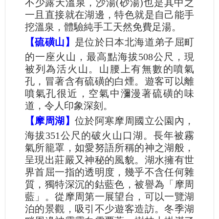
不少露天溫泉，沙湯(砂湯)也是其中之
一且直接就在湖邊，特色就是自己能手
挖溫泉，體驗純手工天然免費足湯。
【硫磺山】
是位於日本北海道弟子屈町
的一座火山，最高點海拔508公尺，現
被列為活火山。山腰上有無數的噴氣
孔，冒著含有硫磺的白煙。遊客可以離
噴氣孔很近，空氣中瀰漫著硫磺的味
道，令人印象深刻。
【摩周湖】
位於阿寒摩周國立公園內，
海拔351公尺的破火山口湖。長年被霧
氣所籠罩，如愛努語所稱的神之湖般，
呈現出莊嚴又神秘的風貌。湖水擁有世
界首屈一指的透明度，幾乎不含任何雜
質，獨特深沉的鈷藍色，被譽為「摩周
藍」。從摩周第一展望台，可以一覽湖
泊的景觀，吸引不少遊客造訪。冬季湖