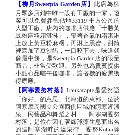
【柳月Sweetpia Garden店】
此店為柳
月眾多店鋪中唯一設有工廠的一家，遊
客可以免費參觀佔地33119 平方公尺的
大型工廠。店內的咖啡店供應「十勝黃
豆粉麻糬霜淇淋」，帶著香氣的霜淇淋
上放上黃豆粉麻糬，再淋上黑蜜，甜筒
裡還加了豆沙餡，一口咬下去，味道就
像最中餅，是Sweetpia Garden店的限量
商品，非常受歡迎。另外也為貴賓提供
小點心品嚐午後咖啡，讓搭機的疲累獲
得療癒。
【阿寒愛努村落】
Irankarapte是愛努語
「你好」的意思。北海道的東部、位於
阿寒摩周國立公園西側區域的阿寒湖溫
泉。民藝品和舞蹈之村――阿寒湖愛努
村落，是位在因有著綠球藻生息而出名
的這阿寒湖畔的溫泉街。愛努Kotan除