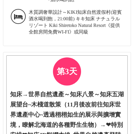
木質調奢華設計～KIKI知床自然渡假村(迎賓
酒水喝到飽，21:00前) キキ知床 ナチュラル
リゾート Kiki Shiretoko Natural Resort《提供
全館房間免費WI-FI》或同級
第3天
知床→世界自然遺產～知床八景～知床五湖
展望台~木棧道散策（11月後改前往知床世
界遺產中心~透過栩栩如生的展示與擴增實
境，瞭解北海道的各種野生生物）→❤特別