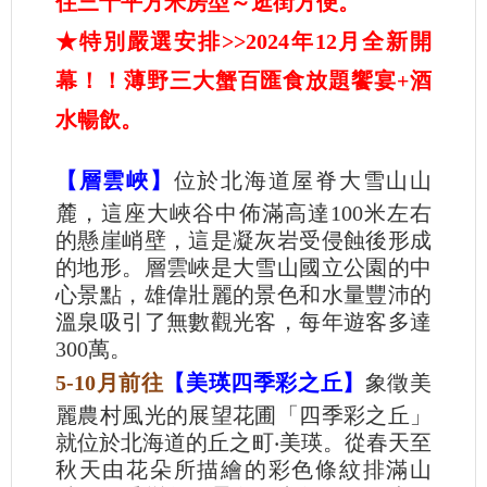
住三十平方米房型～逛街方便。
★特別嚴選安排>>2024年12月全新開
幕！！薄野三大蟹百匯食放題饗宴+酒
水暢飲。
【層雲峽】
位於北海道屋脊大雪山山
麓，這座大峽谷中佈滿高達100米左右
的懸崖峭壁，這是凝灰岩受侵蝕後形成
的地形。層雲峽是大雪山國立公園的中
心景點，雄偉壯麗的景色和水量豐沛的
溫泉吸引了無數觀光客，每年遊客多達
300萬。
5-10月前往
【美瑛四季彩之丘】
象徵美
麗農村風光的展望花圃「四季彩之丘」
就位於北海道的丘之町‧美瑛。從春天至
秋天由花朵所描繪的彩色條紋排滿山