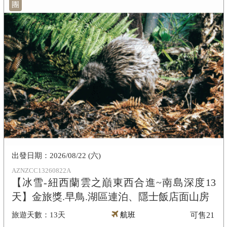
團
2026/08/22 (六)
AZNZCC13260822A
【冰雪-紐西蘭雲之巔東西合進~南島深度13
天】金旅獎.早鳥.湖區連泊、隱士飯店面山房
13天
航班
可售
21