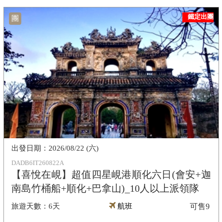
鐵定出團
團
2026/08/22 (六)
DADB6IT260822A
【喜悅在峴】超值四星峴港順化六日(會安+迦
南島竹桶船+順化+巴拿山)_10人以上派領隊
6天
航班
可售
9