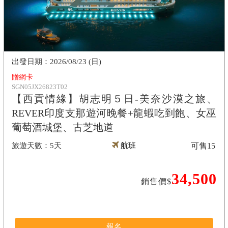
2026/08/23 (日)
贈網卡
SGN05JX26823T02
【西貢情緣】胡志明５日-美奈沙漠之旅、
REVER印度支那遊河晚餐+龍蝦吃到飽、女巫
葡萄酒城堡、古芝地道
5天
航班
可售
15
34,500
銷售價$
報名