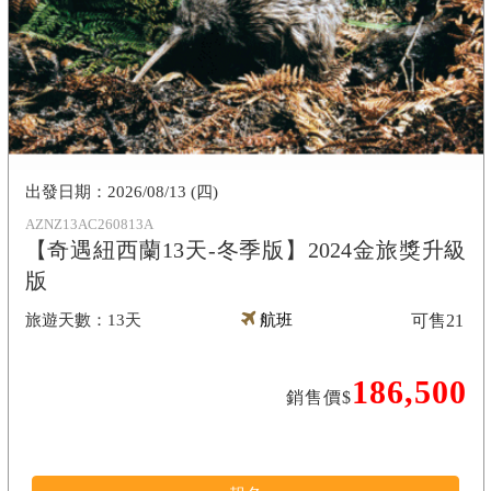
2026/08/13 (四)
AZNZ13AC260813A
【奇遇紐西蘭13天-冬季版】2024金旅獎升級
版
13天
航班
可售
21
186,500
銷售價$