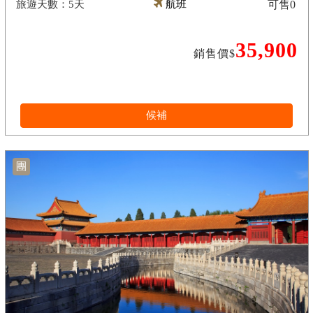
5天
航班
可售
0
35,900
銷售價$
候補
團