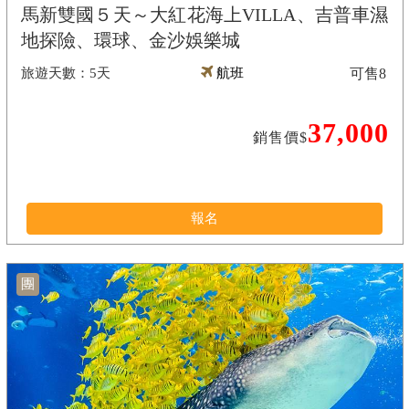
馬新雙國５天～大紅花海上VILLA、吉普車濕
地探險、環球、金沙娛樂城
5天
航班
可售
8
37,000
銷售價$
報名
團