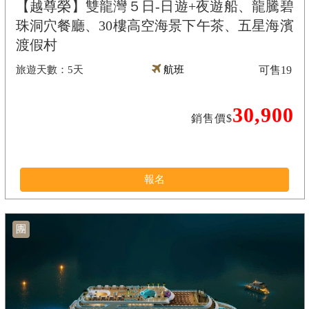
【越尊榮】雙龍灣５日-日遊+夜遊船、龍騰碧
珠洞穴餐廳、30樓高空海景下午茶、五星海濱
渡假村
5天
航班
可售
19
30,900
銷售價$
報名
團