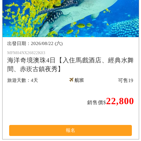
2026/08/22 (六)
MFM04NX26822K03
海洋奇境澳珠4日【入住馬戲酒店、經典水舞
間、赤崁古鎮夜秀】
4天
航班
可售
19
22,800
銷售價$
報名