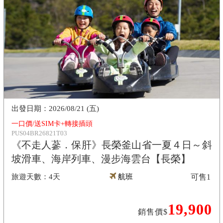
2026/08/21 (五)
一口價/送SIM卡+轉接插頭
PUS04BR26821T03
《不走人蔘．保肝》長榮釜山省一夏４日～斜
坡滑車、海岸列車、漫步海雲台【長榮】
4天
航班
可售
1
19,900
銷售價$