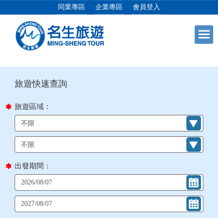
同業專區
企業專區
會員登入
目前位置：
首頁
列表
+
日本專館
+
郵輪假期
旅遊區域：
+
海島假期
+
韓國
出發期間：
+
東南亞