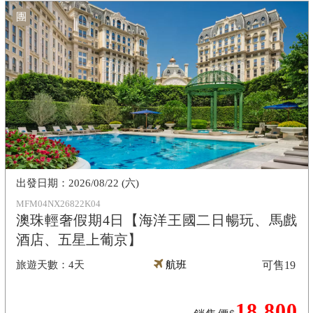
團
2026/08/22 (六)
MFM04NX26822K04
澳珠輕奢假期4日【海洋王國二日暢玩、馬戲
酒店、五星上葡京】
4天
航班
可售
19
18,800