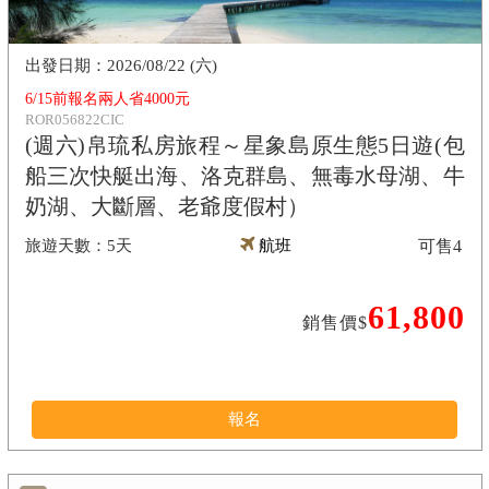
2026/08/22 (六)
6/15前報名兩人省4000元
ROR056822CIC
(週六)帛琉私房旅程～星象島原生態5日遊(包
船三次快艇出海、洛克群島、無毒水母湖、牛
奶湖、大斷層、老爺度假村）
5天
航班
可售
4
61,800
銷售價$
報名