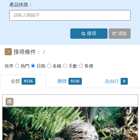
產品快搜：
+
美加紐澳
+
歐洲
搜尋
清除
客製化行程
搜尋條件：
9556
9556
0
團