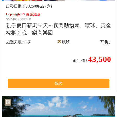
2026/08/22 (六)
Copyright © 百威旅遊
SMM06260822B
親子夏日新馬６天～夜間動物園、環球、黃金
棕櫚２晚、樂高樂園
6天
航班
可售
3
43,500
銷售價$
報名
團