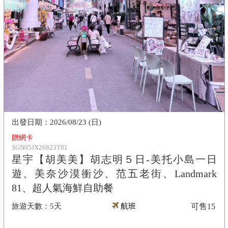
2026/08/23 (日)
贈網卡
SGN05JX26823T01
星宇【胡美美】胡志明５日-美托小島一日
遊、美奈沙漠衝沙、范五老街、Landmark
81、超人氣海鮮自助餐
5天
航班
可售
15