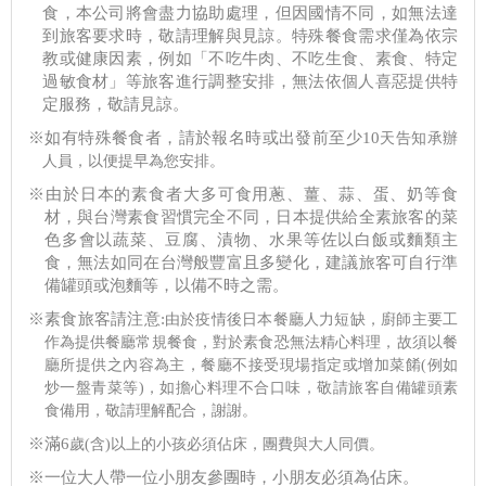
食，本公司將會盡力協助處理，但因國情不同，如無法達
到旅客要求時，敬請理解與見諒。特殊餐食需求僅為依宗
教或健康因素，例如「不吃牛肉、不吃生食、素食、特定
過敏食材」等旅客進行調整安排，無法依個人喜惡提供特
定服務，敬請見諒。
※如有特殊餐食者，請於報名時或出發前至少10
天告知承辦
人員，以便提早為您安排。
※由於日本的素食者大多可食用蔥、薑、蒜、蛋、奶等食
材，與台灣素食習慣完全不同，日本提供給全素旅客的菜
色多會以蔬菜、豆腐、漬物、水果等佐以白飯或麵類主
食，無法如同在台灣般豐富且多變化，建議旅客可自行準
備罐頭或泡麵等，以備不時之需。
※素食旅客請注意:
由於疫情後日本餐廳人力短缺，廚師主要工
作為提供餐廳常規餐食，對於素食恐無法精心料理，故須以餐
廳所提供之內容為主，餐廳不接受現場指定或增加菜餚(
例如
炒一盤青菜等)，如擔心料理不合口味，敬請旅客自備罐頭素
食備用，敬請理解配合，謝謝。
※滿6
歲(
含)以上的小孩必須佔床，團費與大人同價。
※一位大人帶一位小朋友參團時，小朋友必須為佔床。