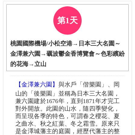
第1天
桃園國際機場/小松空港→日本三大名園～
金澤兼六園→礪波鬱金香博覽會～色彩繽紛
的花海→立山
【金澤兼六園】
與水戶「偕樂園」、岡
山的「後樂園」並稱為日本三大名園，
兼六園建於1676年，直到1871年才完工
對外開放。此園的山水，隨四季變化，
而呈現各季的特色，可謂春之櫻花、夏
之曲水、秋之紅葉、冬之霜雪。原來只
是金澤城藩主的庭園，經歷代藩主的整