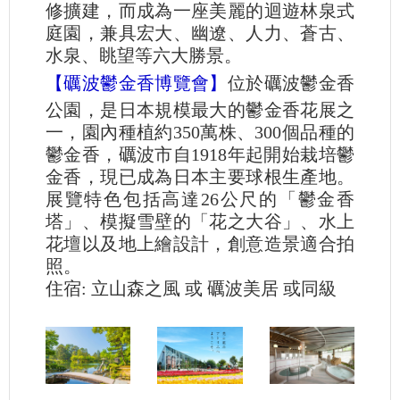
修擴建，而成為一座美麗的迴遊林泉式
庭園，兼具宏大、幽遼、人力、蒼古、
水泉、眺望等六大勝景。
【礪波鬱金香博覽會】
位於礪波鬱金香
公園，是日本規模最大的鬱金香花展之
一，園內種植約350萬株、300個品種的
鬱金香，礪波市自1918年起開始栽培鬱
金香，現已成為日本主要球根生產地。
展覽特色包括高達26公尺的「鬱金香
塔」、模擬雪壁的「花之大谷」、水上
花壇以及地上繪設計，創意造景適合拍
照。
住宿: 立山森之風 或 礪波美居 或同級