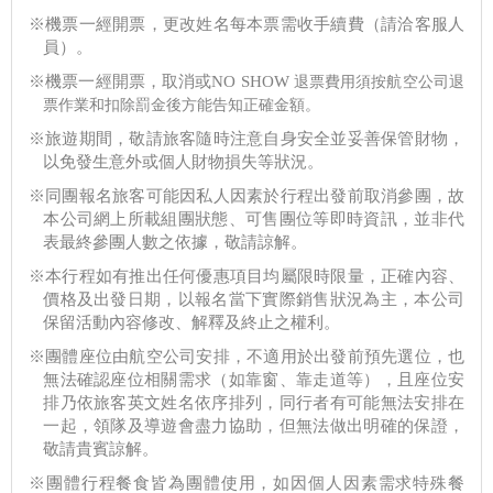
※機票一經開票，更改姓名每本票需收手續費（請洽客服人
員）。
※機票一經開票，取消或NO SHOW
退票費用須按航空公司退
票作業和扣除罰金後方能告知正確金額。
※旅遊期間，敬請旅客隨時注意自身安全並妥善保管財物，
以免發生意外或個人財物損失等狀況。
※同團報名旅客可能因私人因素於行程出發前取消參團，故
本公司網上所載組團狀態、可售團位等即時資訊，並非代
表最終參團人數之依據，敬請諒解。
※本行程如有推出任何優惠項目均屬限時限量，正確內容、
價格及出發日期，以報名當下實際銷售狀況為主，本公司
保留活動內容修改、解釋及終止之權利。
※團體座位由航空公司安排，不適用於出發前預先選位，也
無法確認座位相關需求（如靠窗、靠走道等），且座位安
排乃依旅客英文姓名依序排列，同行者有可能無法安排在
一起，領隊及導遊會盡力協助，但無法做出明確的保證，
敬請貴賓諒解。
※團體行程餐食皆為團體使用，如因個人因素需求特殊餐