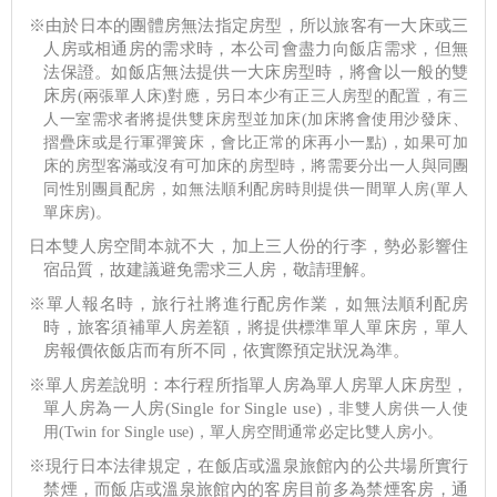
※由於日本的團體房無法指定房型，所以旅客有一大床或三
人房或相通房的需求時，本公司會盡力向飯店需求，但無
法保證。如飯店無法提供一大床房型時，將會以一般的雙
床房(
兩張單人床)
對應，另日本少有正三人房型的配置，有三
人一室需求者將提供雙床房型並加床(加床將會使用沙發床、
摺疊床或是行軍彈簧床，會比正常的床再小一點)，如果可加
床的房型客滿或沒有可加床的房型時，將需要分出一人與同團
同性別團員配房，如無法順利配房時則提供一間單人房(單人
單床房)。
日本雙人房空間本就不大，加上三人份的行李，勢必影響住
宿品質，故建議避免需求三人房，敬請理解。
※單人報名時，旅行社將進行配房作業，如無法順利配房
時，旅客須補單人房差額，將提供標準單人單床房，單人
房報價依飯店而有所不同，依實際預定狀況為準。
※單人房差說明
：
本行程所指單人房為單人房單人床房型，
單人房為一人房(Single for Single use)
，非雙人房供一人使
用(Twin for Single use)
，單人房空間通常必定比雙人房小。
※現行日本法律規定，在飯店或溫泉旅館內的公共場所實行
禁煙，而飯店或溫泉旅館內的客房目前多為禁煙客房，通