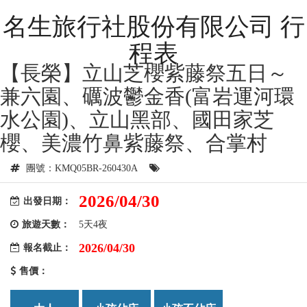
名生旅行社股份有限公司 行
程表
【長榮】立山芝櫻紫藤祭五日～
兼六園、礪波鬱金香(富岩運河環
水公園)、立山黑部、國田家芝
櫻、美濃竹鼻紫藤祭、合掌村
團號：KMQ05BR-260430A
2026/04/30
出發日期：
旅遊天數：
5天4夜
2026/04/30
報名截止：
售價：