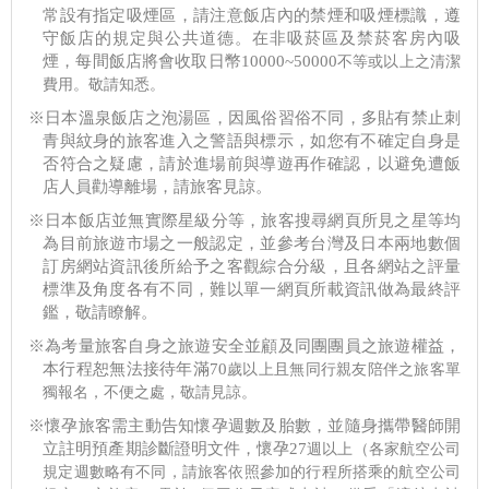
常設有指定吸煙區，請注意飯店內的禁煙和吸煙標識，遵
守飯店的規定與公共道德。在非吸菸區及禁菸客房內吸
煙，每間飯店將會收取日幣10000~50000
不等或以上之清潔
費用。敬請知悉。
※日本溫泉飯店之泡湯區，因風俗習俗不同，多貼有禁止刺
青與紋身的旅客進入之警語與標示，如您有不確定自身是
否符合之疑慮，請於進場前與導遊再作確認，以避免遭飯
店人員勸導離場，請旅客見諒。
※日本飯店並無實際星級分等，旅客搜尋網頁所見之星等均
為目前旅遊市場之一般認定，並參考台灣及日本兩地數個
訂房網站資訊後所給予之客觀綜合分級，且各網站之評量
標準及角度各有不同，難以單一網頁所載資訊做為最終評
鑑，敬請瞭解。
※為考量旅客自身之旅遊安全並顧及同團團員之旅遊權益，
本行程恕無法接待年滿70
歲以上且無同行親友陪伴之旅客單
獨報名，不便之處，敬請見諒。
※懷孕旅客需主動告知懷孕週數及胎數，並隨身攜帶醫師開
立註明預產期診斷證明文件，懷孕27
週以上（各家航空公司
規定週數略有不同，請旅客依照參加的行程所搭乘的航空公司