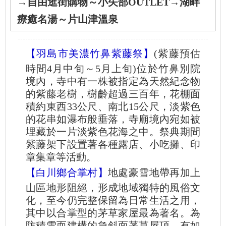
→自由逛街購物～小矢部OUTLET→湖畔
療癒名湯～片山津溫泉
【羽島市美濃竹鼻紫藤祭】
(紫藤預估
時間4月中旬～5月上旬)位於竹鼻別院
境內，寺中有一株被指定為天然紀念物
的紫藤老樹，樹齡超過三百年，花棚面
積約東西33公尺、南北15公尺，淡紫色
的花串如瀑布般垂落，寺廟境內宛如被
埋藏於一片淡紫色花海之中。祭典期間
紫藤架下設置著各種露店、小吃攤、印
章集章等活動。
【白川鄉合掌村】
地處豪雪地帶再加上
山區地形阻絕，形成地域獨特的風俗文
化，至今仍完整保留為日常生活之用，
其中以合掌型的茅草家屋最為著名。為
防積雪而建構的急斜面茅草屋頂，有如