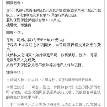
團費包含：
含500
萬旅行業責任保險及20
萬意外醫療險(旅客未滿14歲及70歲
以上，依法限制最高新台幣250萬旅行業責任險)。
履約保證保險保額新台幣4000
萬元。
機場稅、燃油費
團費不含：
導遊、司機小費 (
每天新台幣300
元/人)
行程表上未表明之各項開支，自選建議行程交通及應付費
用。
純係私人之消費：如行李超重費、飲料酒類、洗衣、電話、
電報及私人交通費。
旅遊平安保險及旅遊不便險等其他私人保險項目。
注意事項：
※成團人數：16
人以上方可成行，並派隨團導遊隨行服務。
※機位說明：「可售」團位，會因旅客付訂狀況與取消而有
即時增減。確定出團與否及最終成行人數，仍以報名截止後
的實際銷售結果為準。。
※本行程表所示之景點飯店餐食照片均為示意圖，以實際提