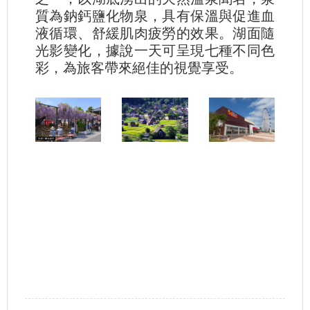
質為鈉鈣鹽化物泉，具有保溫與促進血
液循環、舒緩肌肉疲勞的效果。湖面隨
光影變化，據說一天可呈現七種不同色
彩，為旅客帶來絕佳的視覺享受。