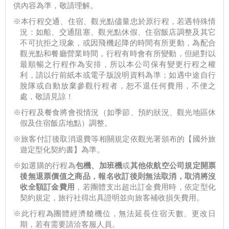
供內容為準，敬請理解。
※本行程交通、住宿、觀光點儘量忠於原行程，若遇特殊情
況：如船、交通阻塞、觀光點休假、住宿飯店調整及其它
不可抗拒之現象，或因飛機起降的時間有所更動，為配合
觀光點和餐廳營業時間，行程有時會有所變動，但絕對以
最順暢之行程作為安排，所以本公司保有變更行程之權
利，請以行前紙本或電子版說明資料為準；如遇中途自行
脫隊或自動放棄參觀行程者，恕不退任何費用，不便之
處，敬請見諒！
※行程及餐食將會視情況（如季節、預約狀況、觀光地區休
假及住宿飯店地點）調整。
※旅客付訂後取消退費等相關規定依觀光署頒布的【國外旅
遊定型化契約書】為準。
※如選購的行程為
包機、加班機
或
其他依航空公司規定開票
後無退票價值之商品，報名收訂後則無法取消，取消將沒
收全額訂金費用
，若團體支出超出訂金費用時，依定型化
契約規定，旅行社得出具證明並向旅客補收損失費用。
※此行程為團體經濟艙機位，無法延長住宿天數、更改日
期，若有需要請洽客服人員。