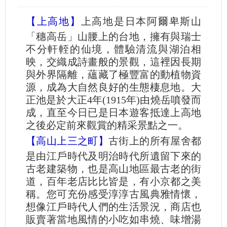
【上高地】
上高地是日本阿爾卑斯山
「穗高岳」山腰上的台地，擁有與瑞士
不分軒輊的仙境，體驗清流與湖泊相
映，交織成詩畫般的景觀，這裡因長期
與外界隔離，蘊藏了極豐富的動植物資
源，成為大自然良好的生態棲息地。大
正池是於大正4年(1915年)由燒岳噴發而
成，直至今日已是日本遊客抵達上高地
之後必定前來觀賞的精采景點之一。
【高山上三之町】
古街上的所有屋舍都
是由江戶時代及明治時代所遺留下來的
古老建築物，也是高山地區最古老的街
道，百年老店比比皆是，有小京都之美
稱。您可充份感受淳淳古風典雅情懷，
想像江戶時代人們的生活景況，商店也
販賣著當地風情的小吃如串燒、味增湯