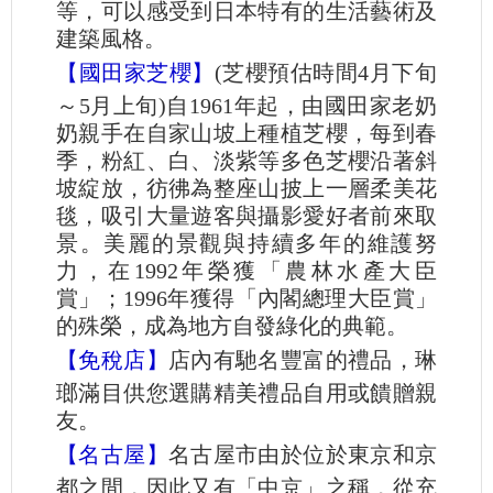
等，可以感受到日本特有的生活藝術及
建築風格。
【國田家芝櫻】
(芝櫻預估時間4月下旬
～5月上旬)自1961年起，由國田家老奶
奶親手在自家山坡上種植芝櫻，每到春
季，粉紅、白、淡紫等多色芝櫻沿著斜
坡綻放，彷彿為整座山披上一層柔美花
毯，吸引大量遊客與攝影愛好者前來取
景。美麗的景觀與持續多年的維護努
力，在1992年榮獲「農林水產大臣
賞」；1996年獲得「內閣總理大臣賞」
的殊榮，成為地方自發綠化的典範。
【免稅店】
店內有馳名豐富的禮品，琳
瑯滿目供您選購精美禮品自用或饋贈親
友。
【名古屋】
名古屋市由於位於東京和京
都之間，因此又有「中京」之稱，從充