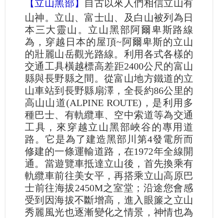
【立山黑部】
自古以來人們相信立山有
山神。立山、富士山、及白山被列為日
本三大靈山。立山黑部阿爾卑斯路線
為，穿越日本的屋頂~阿爾卑斯的立山
的壯麗山岳觀光路線。利用各式各樣的
交通工具橫越標高差距2400公尺的富山
縣與長野縣之間。從富山地方鐵道的立
山車站到長野縣扇澤，全長約86公里的
高山山道(ALPINE ROUTE)，是利用多
種巴士、有軌纜車、空中索道等為交通
工具，來穿越立山黑部峽谷的專用道
路。它是為了建造黑部川第4發電所而
修建的一條運輸道路，在1972年全線開
通。當遊覽車抵達立山後，首先換乘有
軌纜車前往美女平，再搭乘立山高原巴
士前往海拔2450M之室堂；沿途您會感
受到因海拔不斷增高，進入眼簾之立山
秀麗風光也逐漸變化之情景，神情也為