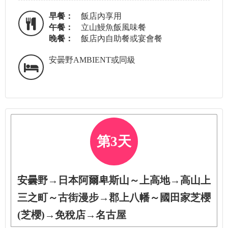
早餐：
飯店內享用
午餐：
立山鰻魚飯風味餐
晚餐：
飯店內自助餐或宴會餐
安曇野AMBIENT或同級
第3天
安曇野→日本阿爾卑斯山～上高地→高山上
三之町～古街漫步→郡上八幡～國田家芝櫻
(芝櫻)→免稅店→名古屋