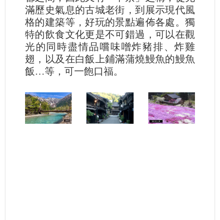
滿歷史氣息的古城老街，到展示現代風
格的建築等，好玩的景點遍佈各處。獨
特的飲食文化更是不可錯過，可以在觀
光的同時盡情品嚐味噌炸豬排、炸雞
翅，以及在白飯上鋪滿蒲燒鰻魚的鰻魚
飯…等，可一飽口福。