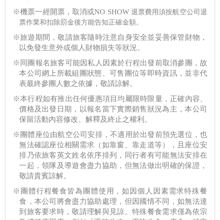
※機票一經開票，取消或NO SHOW
退票費用須按航空公司退
票作業和扣除罰金後方能告知正確金額。
※旅遊期間，敬請旅客隨時注意自身安全並妥善保管財物，
以免發生意外或個人財物損失等狀況。
※同團報名旅客可能因私人因素於行程出發前取消參團，故
本公司網上所載組團狀態、可售團位等即時資訊，並非代
表最終參團人數之依據，敬請諒解。
※本行程如有推出任何優惠項目均屬限時限量，正確內容、
價格及出發日期，以報名當下實際銷售狀況為主，本公司
保留活動內容修改、解釋及終止之權利。
※團體座位由航空公司安排，不適用於出發前預先選位，也
無法確認座位相關需求（如靠窗、靠走道等），且座位安
排乃依旅客英文姓名依序排列，同行者有可能無法安排在
一起，領隊及導遊會盡力協助，但無法做出明確的保證，
敬請貴賓諒解。
※團體行程餐食皆為團體使用，如因個人因素需求特殊餐
食，本公司將會盡力協助處理，但因國情不同，如無法達
到旅客要求時，敬請理解與見諒。特殊餐食需求僅為依宗