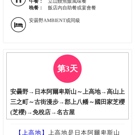
午餐：
立山鰻魚飯風味餐
晚餐：
飯店內自助餐或宴會餐
安曇野AMBIENT或同級
第3天
安曇野→日本阿爾卑斯山～上高地→高山上
三之町～古街漫步→郡上八幡～國田家芝櫻
(芝櫻)→免稅店→名古屋
【上高地】
上高地是日本阿爾卑斯山