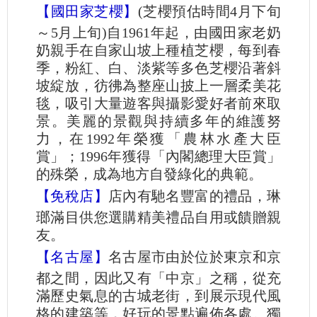
【國田家芝櫻】
(芝櫻預估時間4月下旬
～5月上旬)自1961年起，由國田家老奶
奶親手在自家山坡上種植芝櫻，每到春
季，粉紅、白、淡紫等多色芝櫻沿著斜
坡綻放，彷彿為整座山披上一層柔美花
毯，吸引大量遊客與攝影愛好者前來取
景。美麗的景觀與持續多年的維護努
力，在1992年榮獲「農林水產大臣
賞」；1996年獲得「內閣總理大臣賞」
的殊榮，成為地方自發綠化的典範。
【免稅店】
店內有馳名豐富的禮品，琳
瑯滿目供您選購精美禮品自用或饋贈親
友。
【名古屋】
名古屋市由於位於東京和京
都之間，因此又有「中京」之稱，從充
滿歷史氣息的古城老街，到展示現代風
格的建築等，好玩的景點遍佈各處。獨