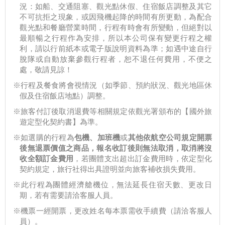
況：如船、交通阻塞、觀光點休假、住宿飯店調整及其它
不可抗拒之現象，或因飛機起降的時間有所更動，為配合
觀光點和餐廳營業時間，行程有時會有所變動，但絕對以
最順暢之行程作為安排，所以本公司保有變更行程之權
利，請以行前紙本或電子版說明資料為準；如遇中途自行
脫隊或自動放棄參觀行程者，恕不退任何費用，不便之
處，敬請見諒！
※行程及餐食將會視情況（如季節、預約狀況、觀光地區休
假及住宿飯店地點）調整。
※旅客付訂後取消退費等相關規定依觀光署頒布的【國外旅
遊定型化契約書】為準。
※如選購的行程為
包機、加班機
或
其他依航空公司規定開票
後無退票價值之商品，報名收訂後則無法取消，取消將沒
收全額訂金費用
，若團體支出超出訂金費用時，依定型化
契約規定，旅行社得出具證明並向旅客補收損失費用。
※此行程為團體經濟艙機位，無法延長住宿天數、更改日
期，若有需要請洽客服人員。
※機票一經開票，更改姓名每本票需收手續費（請洽客服人
員）。