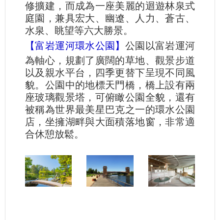
修擴建，而成為一座美麗的迴遊林泉式
庭園，兼具宏大、幽遼、人力、蒼古、
水泉、眺望等六大勝景。
【富岩運河環水公園】
公園以富岩運河
為軸心，規劃了廣闊的草地、觀景步道
以及親水平台，四季更替下呈現不同風
貌。公園中的地標天門橋，橋上設有兩
座玻璃觀景塔，可俯瞰公園全貌，還有
被稱為世界最美星巴克之一的環水公園
店，坐擁湖畔與大面積落地窗，非常適
合休憩放鬆。