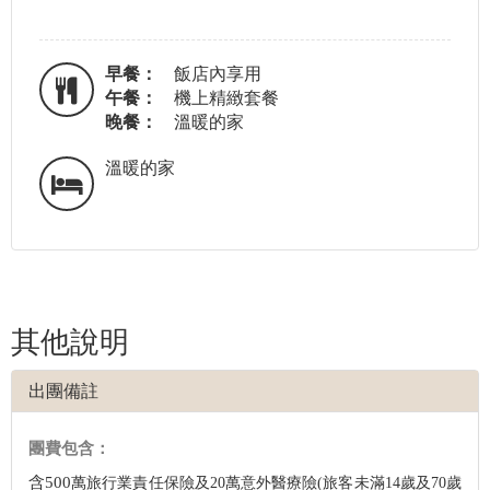
早餐：
飯店內享用
午餐：
機上精緻套餐
晚餐：
溫暖的家
溫暖的家
其他說明
出團備註
團費包含：
含500
萬旅行業責任保險及20
萬意外醫療險(旅客未滿14歲及70歲