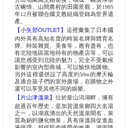
古幽情、山間農村的田園景觀，於1995
年12月被聯合國文教組織登錄為世界遺
產。
【小矢部OUTLET】
這裡彙集了日本國
內外具有高知名度的時裝名牌與體育名
牌、時裝雜貨、美食等，應有盡有，也
有北陸地區當地特有的物產店等，可以
讓您感受到北陸的魅力，完全不受氣候
影響的室內型商城，可以愉快地購物。
另外這裡還併設了高度約50m的摩天輪
及適合孩子們的室外廣場，在購物之外
還可以享受其他不同的娛樂。
【片山津溫泉】
位於柴山潟湖畔，擁有
超過百年歷史，是加賀溫泉鄉四大名湯
之一，以湖底湧出的天然溫泉聞名，泉
質為鈉鈣鹽化物泉，具有保溫與促進血
液循環、舒緩肌肉疲勞的效果。湖面隨