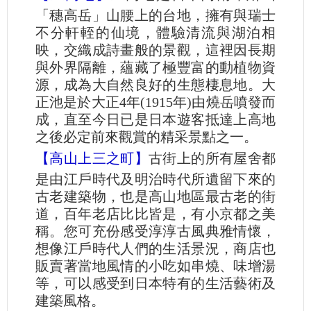
「穗高岳」山腰上的台地，擁有與瑞士
不分軒輊的仙境，體驗清流與湖泊相
映，交織成詩畫般的景觀，這裡因長期
與外界隔離，蘊藏了極豐富的動植物資
源，成為大自然良好的生態棲息地。大
正池是於大正4年(1915年)由燒岳噴發而
成，直至今日已是日本遊客抵達上高地
之後必定前來觀賞的精采景點之一。
【高山上三之町】
古街上的所有屋舍都
是由江戶時代及明治時代所遺留下來的
古老建築物，也是高山地區最古老的街
道，百年老店比比皆是，有小京都之美
稱。您可充份感受淳淳古風典雅情懷，
想像江戶時代人們的生活景況，商店也
販賣著當地風情的小吃如串燒、味增湯
等，可以感受到日本特有的生活藝術及
建築風格。