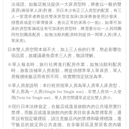
法保證。如飯店無法提供一大床房型時，將會以一般的雙
床房(
兩張單人床)
對應，另日本少有正三人房型的配置，有三
人一室需求者將提供雙床房型並加床(加床將會使用沙發床、
摺疊床或是行軍彈簧床，會比正常的床再小一點)，如果可加
床的房型客滿或沒有可加床的房型時，將需要分出一人與同團
同性別團員配房，如無法順利配房時則提供一間單人房(單人
單床房)。
日本雙人房空間本就不大，加上三人份的行李，勢必影響住
宿品質，故建議避免需求三人房，敬請理解。
※單人報名時，旅行社將進行配房作業，如無法順利配房
時，旅客須補單人房差額，將提供標準單人單床房，單人
房報價依飯店而有所不同，依實際預定狀況為準。
※單人房差說明
：
本行程所指單人房為單人房單人床房型，
單人房為一人房(Single for Single use)
，非雙人房供一人使
用(Twin for Single use)
，單人房空間通常必定比雙人房小。
※現行日本法律規定，在飯店或溫泉旅館內的公共場所實行
禁煙，而飯店或溫泉旅館內的客房目前多為禁煙客房，通
常設有指定吸煙區，請注意飯店內的禁煙和吸煙標識，遵
守飯店的規定與公共道德。在非吸菸區及禁菸客房內吸