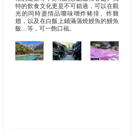
特的飲食文化更是不可錯過，可以在觀
光的同時盡情品嚐味噌炸豬排、炸雞
翅，以及在白飯上鋪滿蒲燒鰻魚的鰻魚
飯…等，可一飽口福。