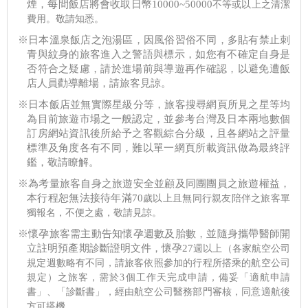
煙，每間飯店將會收取日幣10000~50000
不等或以上之清潔
費用。敬請知悉。
※日本溫泉飯店之泡湯區，因風俗習俗不同，多貼有禁止刺
青與紋身的旅客進入之警語與標示，如您有不確定自身是
否符合之疑慮，請於進場前與導遊再作確認，以避免遭飯
店人員勸導離場，請旅客見諒。
※日本飯店並無實際星級分等，旅客搜尋網頁所見之星等均
為目前旅遊市場之一般認定，並參考台灣及日本兩地數個
訂房網站資訊後所給予之客觀綜合分級，且各網站之評量
標準及角度各有不同，難以單一網頁所載資訊做為最終評
鑑，敬請瞭解。
※為考量旅客自身之旅遊安全並顧及同團團員之旅遊權益，
本行程恕無法接待年滿70
歲以上且無同行親友陪伴之旅客單
獨報名，不便之處，敬請見諒。
※懷孕旅客需主動告知懷孕週數及胎數，並隨身攜帶醫師開
立註明預產期診斷證明文件，懷孕27
週以上（各家航空公司
規定週數略有不同，請旅客依照參加的行程所搭乘的航空公司
規定）之旅客，需於3
個工作天完成申請，備妥「適航申請
書」、「診斷書」，經由航空公司醫務部門審核，同意適航後
方可搭機。