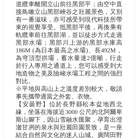
道纜車離開立山前往黑部平；由空中直
接鳥瞰立山黑部峽谷之壯麗景色，又別
有一番滋味，亦可感受到現代科技所帶
來的視覺享受。抵黑部平後，再換乘有
軌纜車前往黑部湖，並以徒步方式走過
黑部水壩；黑部川上游的黑部水庫高
186M (為日本最高之水壩)、長492M，
為穹頂型拱壩，蓄水量達2億噸，行走
於行人專用之通道上，您可以感受到大
地造物之美及險峻水壩工程之間的強烈
對比。
※平地與高山上之溫度差別較大，敬請
事先攜帶適當之外套、衣物。
【安曇野】位於長野縣松本盆地西北
緣，坐落在海拔近3000 公尺的北阿爾卑
斯山腳下，因山雪融水匯聚，孕育出澄
澈甘冽的泉水與壯麗田園景致，是一座
結合自然與文化的迷人山城。廣闊田野