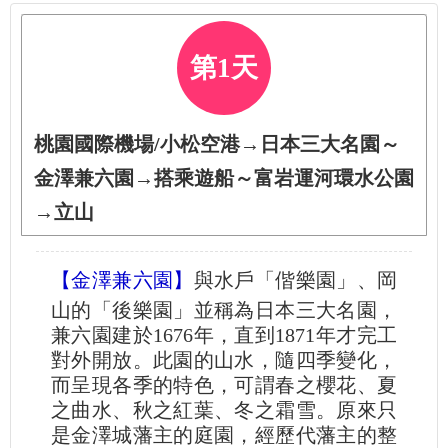
第1天
桃園國際機場/小松空港→日本三大名園～
金澤兼六園→搭乘遊船～富岩運河環水公園
→立山
【金澤兼六園】
與水戶「偕樂園」、岡
山的「後樂園」並稱為日本三大名園，
兼六園建於1676年，直到1871年才完工
對外開放。此園的山水，隨四季變化，
而呈現各季的特色，可謂春之櫻花、夏
之曲水、秋之紅葉、冬之霜雪。原來只
是金澤城藩主的庭園，經歷代藩主的整