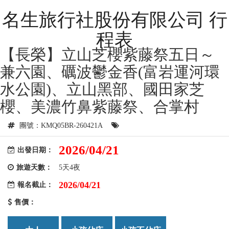
名生旅行社股份有限公司 行
程表
【長榮】立山芝櫻紫藤祭五日～
兼六園、礪波鬱金香(富岩運河環
水公園)、立山黑部、國田家芝
櫻、美濃竹鼻紫藤祭、合掌村
團號：KMQ05BR-260421A
2026/04/21
出發日期：
旅遊天數：
5天4夜
2026/04/21
報名截止：
售價：