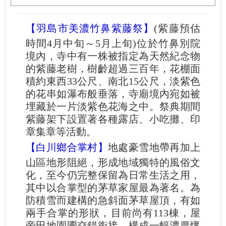
【羽島市美濃竹鼻紫藤祭】
(紫藤預估
時間4月中旬～5月上旬)位於竹鼻別院
境內，寺中有一株被指定為天然紀念物
的紫藤老樹，樹齡超過三百年，花棚面
積約東西33公尺、南北15公尺，淡紫色
的花串如瀑布般垂落，寺廟境內宛如被
埋藏於一片淡紫色花海之中。祭典期間
紫藤架下設置著各種露店、小吃攤、印
章集章等活動。
【白川鄉合掌村】
地處豪雪地帶再加上
山區地形阻絕，形成地域獨特的風俗文
化，至今仍完整保留為日常生活之用，
其中以合掌型的茅草家屋最為著名。為
防積雪而建構的急斜面茅草屋頂，有如
兩手合掌的形狀，目前尚有113棟，屋
旁田地園圃交錯銜接，構成一幅濃厚懷