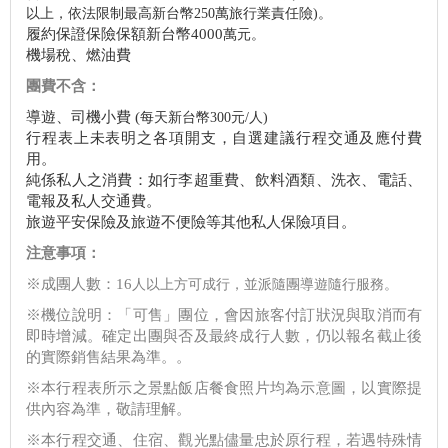
以上，依法限制最高新台幣250萬旅行業責任險)。
履約保證保險保額新台幣4000
萬元。
機場稅、燃油費
團費不含：
導遊、司機小費 (
每天新台幣300
元/人)
行程表上未表明之各項開支，自選建議行程交通及應付費
用。
純係私人之消費：如行李超重費、飲料酒類、洗衣、電話、
電報及私人交通費。
旅遊平安保險及旅遊不便險等其他私人保險項目。
注意事項：
※成團人數：16
人以上方可成行，並派隨團導遊隨行服務。
※機位說明：「可售」團位，會因旅客付訂狀況與取消而有
即時增減。確定出團與否及最終成行人數，仍以報名截止後
的實際銷售結果為準。。
※本行程表所示之景點飯店餐食照片均為示意圖，以實際提
供內容為準，敬請理解。
※本行程交通、住宿、觀光點儘量忠於原行程，若遇特殊情