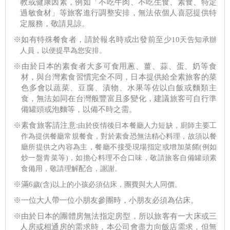
教或健康因素，例如「不吃牛肉、不吃生食、素食、特定
過敏食材」等旅客進行調整安排，無法依個人喜惡提供特
定服務，敬請見諒。
※如有特殊餐食者，請於報名時或出發前至少10
天告知承辦
人員，以便提早為您安排。
※由於日本的素食者大多可食用蔥、薑、蒜、蛋、奶等食
材，與台灣素食習慣完全不同，日本提供給全素旅客的菜
色多會以蔬菜、豆腐、漬物、水果等佐以白飯或麵類主
食，無法如同在台灣般豐富且多變化，建議旅客可自行準
備罐頭或泡麵等，以備不時之需。
※素食旅客請注意:
由於疫情後日本餐廳人力短缺，廚師主要工
作為提供餐廳常規餐食，對於素食恐無法精心料理，故須以餐
廳所提供之內容為主，餐廳不接受現場指定或增加菜餚(
例如
炒一盤青菜等)，如擔心料理不合口味，敬請旅客自備罐頭素
食備用，敬請理解配合，謝謝。
※滿6
歲(
含)以上的小孩必須佔床，團費與大人同價。
※一位大人帶一位小朋友參團時，小朋友必須為佔床。
※由於日本的團體房無法指定房型，所以旅客有一大床或三
人房或相通房的需求時，本公司會盡力向飯店需求，但無