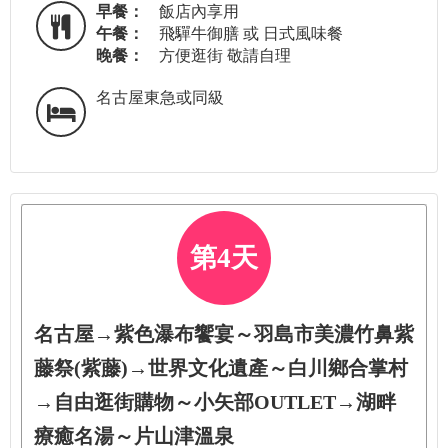
早餐：
飯店內享用
午餐：
飛驒牛御膳 或 日式風味餐
晚餐：
方便逛街 敬請自理
名古屋東急或同級
第4天
名古屋→紫色瀑布饗宴～羽島市美濃竹鼻紫
藤祭(紫藤)→世界文化遺產～白川鄉合掌村
→自由逛街購物～小矢部OUTLET→湖畔
療癒名湯～片山津溫泉