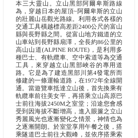
本三大靈山。立山黑部阿爾卑斯路線
為，穿越日本的屋頂~阿爾卑斯的立山
的壯麗山岳觀光路線。利用各式各樣的
交通工具橫越標高差距2400公尺的富山
縣與長野縣之間。從富山地方鐵道的立
山車站到長野縣扇澤，全長約86公里的
高山山道(ALPINE ROUTE)，是利用多
種巴士、有軌纜車、空中索道等為交通
工具，來穿越立山黑部峽谷的專用道
路。它是為了建造黑部川第4發電所而
修建的一條運輸道路，在1972年全線開
通。當遊覽車抵達立山後，首先換乘有
軌纜車前往美女平，再搭乘立山高原巴
士前往海拔2450M之室堂；沿途您會感
受到因海拔不斷增高，進入眼簾之立山
秀麗風光也逐漸變化之情景，神情也為
之逐漸開朗。於室堂享用午餐之後，搭
乘隧道巴士前往大觀峰，並依序搭乘索