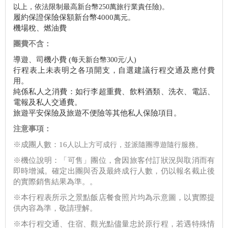
以上，依法限制最高新台幣250萬旅行業責任險)。
履約保證保險保額新台幣4000
萬元。
機場稅、燃油費
團費不含：
導遊、司機小費 (
每天新台幣300
元/人)
行程表上未表明之各項開支，自選建議行程交通及應付費
用。
純係私人之消費：如行李超重費、飲料酒類、洗衣、電話、
電報及私人交通費。
旅遊平安保險及旅遊不便險等其他私人保險項目。
注意事項：
※成團人數：16
人以上方可成行，並派隨團導遊隨行服務。
※機位說明：「可售」團位，會因旅客付訂狀況與取消而有
即時增減。確定出團與否及最終成行人數，仍以報名截止後
的實際銷售結果為準。。
※本行程表所示之景點飯店餐食照片均為示意圖，以實際提
供內容為準，敬請理解。
※本行程交通、住宿、觀光點儘量忠於原行程，若遇特殊情