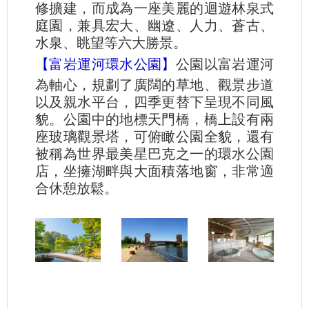
修擴建，而成為一座美麗的迴遊林泉式
庭園，兼具宏大、幽遼、人力、蒼古、
水泉、眺望等六大勝景。
【富岩運河環水公園】
公園以富岩運河
為軸心，規劃了廣闊的草地、觀景步道
以及親水平台，四季更替下呈現不同風
貌。公園中的地標天門橋，橋上設有兩
座玻璃觀景塔，可俯瞰公園全貌，還有
被稱為世界最美星巴克之一的環水公園
店，坐擁湖畔與大面積落地窗，非常適
合休憩放鬆。