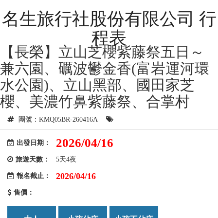
名生旅行社股份有限公司 行
程表
【長榮】立山芝櫻紫藤祭五日～
兼六園、礪波鬱金香(富岩運河環
水公園)、立山黑部、國田家芝
櫻、美濃竹鼻紫藤祭、合掌村
團號：KMQ05BR-260416A
2026/04/16
出發日期：
旅遊天數：
5天4夜
2026/04/16
報名截止：
售價：