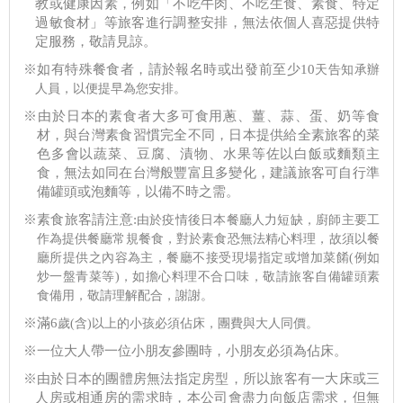
教或健康因素，例如「不吃牛肉、不吃生食、素食、特定
過敏食材」等旅客進行調整安排，無法依個人喜惡提供特
定服務，敬請見諒。
※如有特殊餐食者，請於報名時或出發前至少10
天告知承辦
人員，以便提早為您安排。
※由於日本的素食者大多可食用蔥、薑、蒜、蛋、奶等食
材，與台灣素食習慣完全不同，日本提供給全素旅客的菜
色多會以蔬菜、豆腐、漬物、水果等佐以白飯或麵類主
食，無法如同在台灣般豐富且多變化，建議旅客可自行準
備罐頭或泡麵等，以備不時之需。
※素食旅客請注意:
由於疫情後日本餐廳人力短缺，廚師主要工
作為提供餐廳常規餐食，對於素食恐無法精心料理，故須以餐
廳所提供之內容為主，餐廳不接受現場指定或增加菜餚(
例如
炒一盤青菜等)，如擔心料理不合口味，敬請旅客自備罐頭素
食備用，敬請理解配合，謝謝。
※滿6
歲(
含)以上的小孩必須佔床，團費與大人同價。
※一位大人帶一位小朋友參團時，小朋友必須為佔床。
※由於日本的團體房無法指定房型，所以旅客有一大床或三
人房或相通房的需求時，本公司會盡力向飯店需求，但無