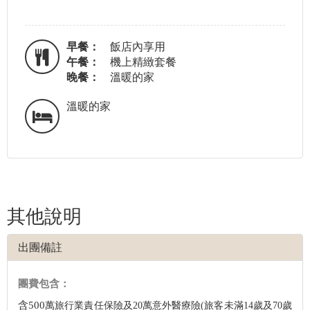
早餐：
飯店內享用
午餐：
機上精緻套餐
晚餐：
溫暖的家
溫暖的家
其他說明
出團備註
團費包含：
含500
萬旅行業責任保險及20
萬意外醫療險(旅客未滿14歲及70歲