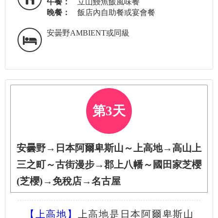
午餐：
立山鰻魚飯風味餐
晚餐：
飯店內自助餐或宴會餐
安曇野AMBIENT或同級
第3天
安曇野→日本阿爾卑斯山～上高地→高山上
三之町～古街漫步→郡上八幡～國田家芝櫻
(芝櫻)→免稅店→名古屋
【上高地】
上高地是日本阿爾卑斯山