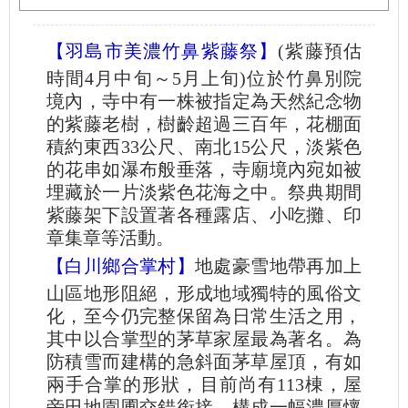
【羽島市美濃竹鼻紫藤祭】
(紫藤預估
時間4月中旬～5月上旬)位於竹鼻別院
境內，寺中有一株被指定為天然紀念物
的紫藤老樹，樹齡超過三百年，花棚面
積約東西33公尺、南北15公尺，淡紫色
的花串如瀑布般垂落，寺廟境內宛如被
埋藏於一片淡紫色花海之中。祭典期間
紫藤架下設置著各種露店、小吃攤、印
章集章等活動。
【白川鄉合掌村】
地處豪雪地帶再加上
山區地形阻絕，形成地域獨特的風俗文
化，至今仍完整保留為日常生活之用，
其中以合掌型的茅草家屋最為著名。為
防積雪而建構的急斜面茅草屋頂，有如
兩手合掌的形狀，目前尚有113棟，屋
旁田地園圃交錯銜接，構成一幅濃厚懷