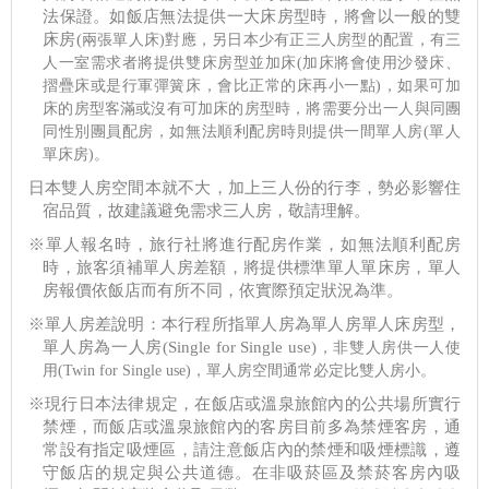
法保證。如飯店無法提供一大床房型時，將會以一般的雙
床房(
兩張單人床)
對應，另日本少有正三人房型的配置，有三
人一室需求者將提供雙床房型並加床(加床將會使用沙發床、
摺疊床或是行軍彈簧床，會比正常的床再小一點)，如果可加
床的房型客滿或沒有可加床的房型時，將需要分出一人與同團
同性別團員配房，如無法順利配房時則提供一間單人房(單人
單床房)。
日本雙人房空間本就不大，加上三人份的行李，勢必影響住
宿品質，故建議避免需求三人房，敬請理解。
※單人報名時，旅行社將進行配房作業，如無法順利配房
時，旅客須補單人房差額，將提供標準單人單床房，單人
房報價依飯店而有所不同，依實際預定狀況為準。
※單人房差說明
：
本行程所指單人房為單人房單人床房型，
單人房為一人房(Single for Single use)
，非雙人房供一人使
用(Twin for Single use)
，單人房空間通常必定比雙人房小。
※現行日本法律規定，在飯店或溫泉旅館內的公共場所實行
禁煙，而飯店或溫泉旅館內的客房目前多為禁煙客房，通
常設有指定吸煙區，請注意飯店內的禁煙和吸煙標識，遵
守飯店的規定與公共道德。在非吸菸區及禁菸客房內吸