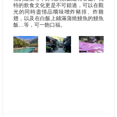
特的飲食文化更是不可錯過，可以在觀
光的同時盡情品嚐味噌炸豬排、炸雞
翅，以及在白飯上鋪滿蒲燒鰻魚的鰻魚
飯…等，可一飽口福。