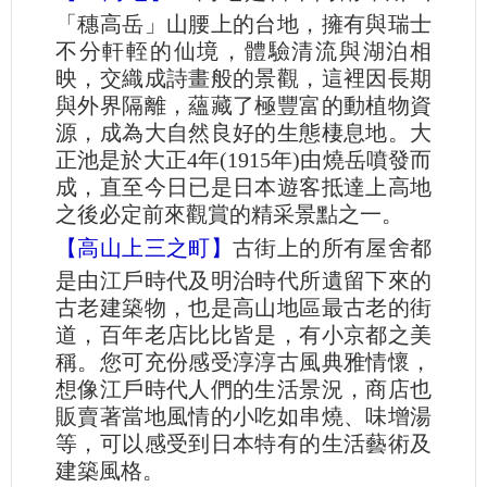
「穗高岳」山腰上的台地，擁有與瑞士
不分軒輊的仙境，體驗清流與湖泊相
映，交織成詩畫般的景觀，這裡因長期
與外界隔離，蘊藏了極豐富的動植物資
源，成為大自然良好的生態棲息地。大
正池是於大正4年(1915年)由燒岳噴發而
成，直至今日已是日本遊客抵達上高地
之後必定前來觀賞的精采景點之一。
【高山上三之町】
古街上的所有屋舍都
是由江戶時代及明治時代所遺留下來的
古老建築物，也是高山地區最古老的街
道，百年老店比比皆是，有小京都之美
稱。您可充份感受淳淳古風典雅情懷，
想像江戶時代人們的生活景況，商店也
販賣著當地風情的小吃如串燒、味增湯
等，可以感受到日本特有的生活藝術及
建築風格。