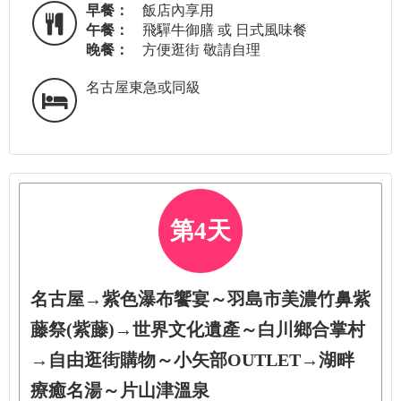
早餐：
飯店內享用
午餐：
飛驒牛御膳 或 日式風味餐
晚餐：
方便逛街 敬請自理
名古屋東急或同級
第4天
名古屋→紫色瀑布饗宴～羽島市美濃竹鼻紫
藤祭(紫藤)→世界文化遺產～白川鄉合掌村
→自由逛街購物～小矢部OUTLET→湖畔
療癒名湯～片山津溫泉