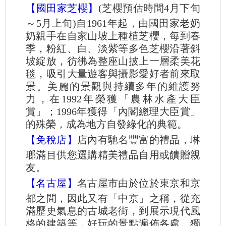
【國田家芝櫻】
(芝櫻預估時間4月下旬
～5月上旬)自1961年起，由國田家老奶
奶親手在自家山坡上種植芝櫻，每到春
季，粉紅、白、淡紫等多色芝櫻沿著斜
坡綻放，彷彿為整座山披上一層柔美花
毯，吸引大量遊客與攝影愛好者前來取
景。美麗的景觀與持續多年的維護努
力，在1992年榮獲「農林水產大臣
賞」；1996年獲得「內閣總理大臣賞」
的殊榮，成為地方自發綠化的典範。
【免稅店】
店內有馳名豐富的禮品，琳
瑯滿目供您選購精美禮品自用或饋贈親
友。
【名古屋】
名古屋市由於位於東京和京
都之間，因此又有「中京」之稱，從充
滿歷史氣息的古城老街，到展示現代風
格的建築等，好玩的景點遍佈各處。獨