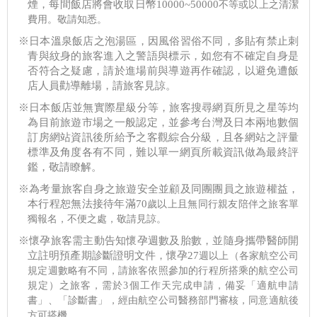
煙，每間飯店將會收取日幣10000~50000
不等或以上之清潔
費用。敬請知悉。
※日本溫泉飯店之泡湯區，因風俗習俗不同，多貼有禁止刺
青與紋身的旅客進入之警語與標示，如您有不確定自身是
否符合之疑慮，請於進場前與導遊再作確認，以避免遭飯
店人員勸導離場，請旅客見諒。
※日本飯店並無實際星級分等，旅客搜尋網頁所見之星等均
為目前旅遊市場之一般認定，並參考台灣及日本兩地數個
訂房網站資訊後所給予之客觀綜合分級，且各網站之評量
標準及角度各有不同，難以單一網頁所載資訊做為最終評
鑑，敬請瞭解。
※為考量旅客自身之旅遊安全並顧及同團團員之旅遊權益，
本行程恕無法接待年滿70
歲以上且無同行親友陪伴之旅客單
獨報名，不便之處，敬請見諒。
※懷孕旅客需主動告知懷孕週數及胎數，並隨身攜帶醫師開
立註明預產期診斷證明文件，懷孕27
週以上（各家航空公司
規定週數略有不同，請旅客依照參加的行程所搭乘的航空公司
規定）之旅客，需於3
個工作天完成申請，備妥「適航申請
書」、「診斷書」，經由航空公司醫務部門審核，同意適航後
方可搭機。