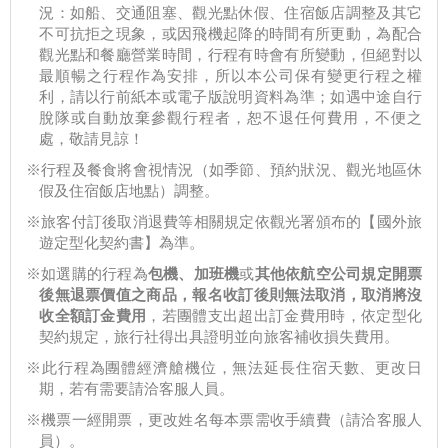
況：如船、交通阻塞、觀光點休假、住宿飯店調整及其它
不可抗拒之現象，或因飛機起降的時間有所更動，為配合
觀光點和餐廳營業時間，行程有時會有所變動，但絕對以
最順暢之行程作為安排，所以本公司保有變更行程之權
利，請以行前紙本或電子版說明資料為準；如遇中途自行
脫隊或自動放棄參觀行程者，恕不退任何費用，不便之
處，敬請見諒！
※行程及餐食將會視情況（如季節、預約狀況、觀光地區休
假及住宿飯店地點）調整。
※旅客付訂後取消退費等相關規定依觀光署頒布的【國外旅
遊定型化契約書】為準。
※如選購的行程為
包機、加班機
或
其他依航空公司規定開票
後無退票價值之商品，報名收訂後則無法取消，取消將沒
收全額訂金費用
，若團體支出超出訂金費用時，依定型化
契約規定，旅行社得出具證明並向旅客補收損失費用。
※此行程為團體經濟艙機位，無法延長住宿天數、更改日
期，若有需要請洽客服人員。
※機票一經開票，更改姓名每本票需收手續費（請洽客服人
員）。