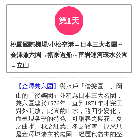
第1天
桃園國際機場/小松空港→日本三大名園～
金澤兼六園→搭乘遊船～富岩運河環水公園
→立山
【金澤兼六園】
與水戶「偕樂園」、岡
山的「後樂園」並稱為日本三大名園，
兼六園建於1676年，直到1871年才完工
對外開放。此園的山水，隨四季變化，
而呈現各季的特色，可謂春之櫻花、夏
之曲水、秋之紅葉、冬之霜雪。原來只
是金澤城藩主的庭園，經歷代藩主的整