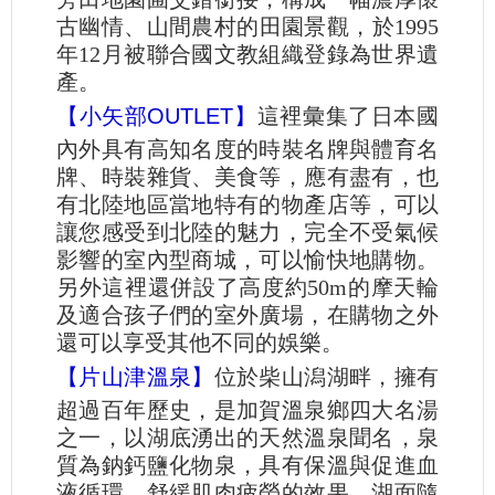
古幽情、山間農村的田園景觀，於1995
年12月被聯合國文教組織登錄為世界遺
產。
【小矢部OUTLET】
這裡彙集了日本國
內外具有高知名度的時裝名牌與體育名
牌、時裝雜貨、美食等，應有盡有，也
有北陸地區當地特有的物產店等，可以
讓您感受到北陸的魅力，完全不受氣候
影響的室內型商城，可以愉快地購物。
另外這裡還併設了高度約50m的摩天輪
及適合孩子們的室外廣場，在購物之外
還可以享受其他不同的娛樂。
【片山津溫泉】
位於柴山潟湖畔，擁有
超過百年歷史，是加賀溫泉鄉四大名湯
之一，以湖底湧出的天然溫泉聞名，泉
質為鈉鈣鹽化物泉，具有保溫與促進血
液循環、舒緩肌肉疲勞的效果。湖面隨