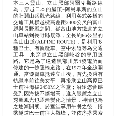
本三大靈山。立山黑部阿爾卑斯路線
為，穿越日本的屋頂~阿爾卑斯的立山
的壯麗山岳觀光路線。利用各式各樣的
交通工具橫越標高差距2400公尺的富山
縣與長野縣之間。從富山地方鐵道的立
山車站到長野縣扇澤，全長約86公里的
高山山道(ALPINE ROUTE)，是利用多
種巴士、有軌纜車、空中索道等為交通
工具，來穿越立山黑部峽谷的專用道
路。它是為了建造黑部川第4發電所而
修建的一條運輸道路，在1972年全線開
通。當遊覽車抵達立山後，首先換乘有
軌纜車前往美女平，再搭乘立山高原巴
士前往海拔2450M之室堂；沿途您會感
受到因海拔不斷增高，進入眼簾之立山
秀麗風光也逐漸變化之情景，神情也為
之逐漸開朗。於室堂享用午餐之後，搭
乘隧道巴士前往大觀峰，並依序搭乘索