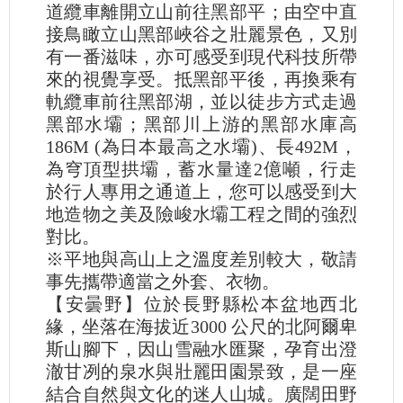
道纜車離開立山前往黑部平；由空中直
接鳥瞰立山黑部峽谷之壯麗景色，又別
有一番滋味，亦可感受到現代科技所帶
來的視覺享受。抵黑部平後，再換乘有
軌纜車前往黑部湖，並以徒步方式走過
黑部水壩；黑部川上游的黑部水庫高
186M (為日本最高之水壩)、長492M，
為穹頂型拱壩，蓄水量達2億噸，行走
於行人專用之通道上，您可以感受到大
地造物之美及險峻水壩工程之間的強烈
對比。
※平地與高山上之溫度差別較大，敬請
事先攜帶適當之外套、衣物。
【安曇野】位於長野縣松本盆地西北
緣，坐落在海拔近3000 公尺的北阿爾卑
斯山腳下，因山雪融水匯聚，孕育出澄
澈甘冽的泉水與壯麗田園景致，是一座
結合自然與文化的迷人山城。廣闊田野