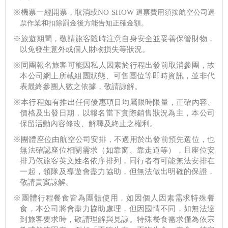
※機票一經開票，取消或NO SHOW
退票費用須按航空公司退
票作業和扣除罰金後方能告知正確金額。
※旅遊期間，敬請旅客隨時注意自身安全並妥善保管財物，
以免發生意外或個人財物損失等狀況。
※同團報名旅客可能因私人因素於行程出發前取消參團，故
本公司網上所載組團狀態、可售團位等即時資訊，並非代
表最終參團人數之依據，敬請諒解。
※本行程如有推出任何優惠項目均屬限時限量，正確內容、
價格及出發日期，以報名當下實際銷售狀況為主，本公司
保留活動內容修改、解釋及終止之權利。
※團體座位由航空公司安排，不適用於出發前預先選位，也
無法確認座位相關需求（如靠窗、靠走道等），且座位安
排乃依旅客英文姓名依序排列，同行者有可能無法安排在
一起，領隊及導遊會盡力協助，但無法做出明確的保證，
敬請貴賓諒解。
※團體行程餐食皆為團體使用，如因個人因素需求特殊餐
食，本公司將會盡力協助處理，但因國情不同，如無法達
到旅客要求時，敬請理解與見諒。特殊餐食需求僅為依宗