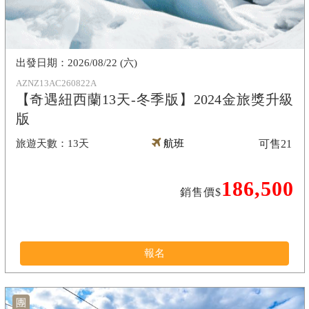
2026/08/22 (六)
AZNZ13AC260822A
【奇遇紐西蘭13天-冬季版】2024金旅獎升級
版
13天
航班
可售
21
186,500
銷售價$
報名
團