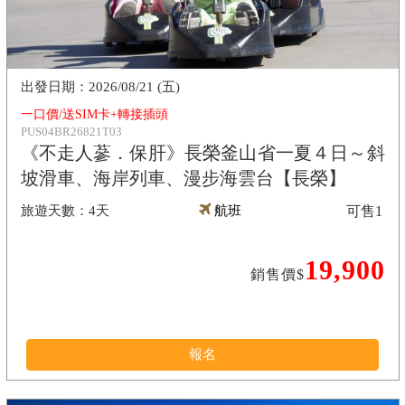
2026/08/21 (五)
一口價/送SIM卡+轉接插頭
PUS04BR26821T03
《不走人蔘．保肝》長榮釜山省一夏４日～斜
坡滑車、海岸列車、漫步海雲台【長榮】
4天
航班
可售
1
19,900
銷售價$
報名