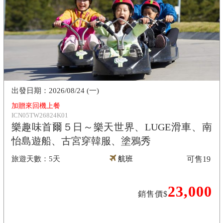
2026/08/24 (一)
加贈來回機上餐
ICN05TW26824K01
樂趣味首爾５日～樂天世界、LUGE滑車、南
怡島遊船、古宮穿韓服、塗鴉秀
5天
航班
可售
19
23,000
銷售價$