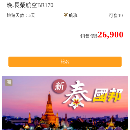
晚.長榮航空BR170
5天
航班
可售
19
26,900
銷售價$
報名
團