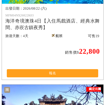
2026/08/22 (六)
MFM04NX26822K03
海洋奇境澳珠4日【入住馬戲酒店、經典水舞
間、赤崁古鎮夜秀】
4天
航班
可售
19
22,800
銷售價$
報名
鐵定出團
團