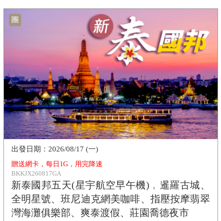
團
2026/08/17 (一)
贈送網卡，每日1G，用完降速
BKKJX260817GA
新泰國邦五天(星宇航空早午機)﹐暹羅古城、
全明星號、班尼迪克網美咖啡、指壓按摩翡翠
灣海灘俱樂部、爽泰渡假、莊園喬德夜市