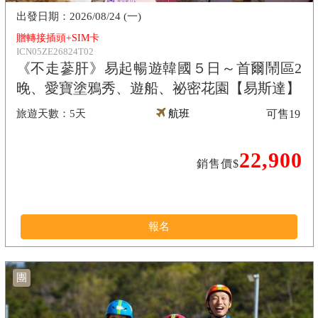
2026/08/24 (一)
贈轉接插頭+SIM卡
ICN05ZE26824T02
《不走蔘肝》易起暢遊韓國５日～首爾鬧區2
晚、愛寶塗鴉秀、遊船、祕密花園【易斯達】
5天
航班
可售
19
22,900
銷售價$
報名
團