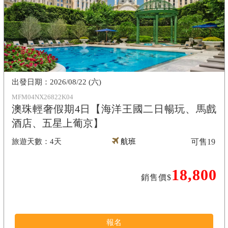
2026/08/22 (六)
MFM04NX26822K04
澳珠輕奢假期4日【海洋王國二日暢玩、馬戲
酒店、五星上葡京】
4天
航班
可售
19
18,800
銷售價$
報名