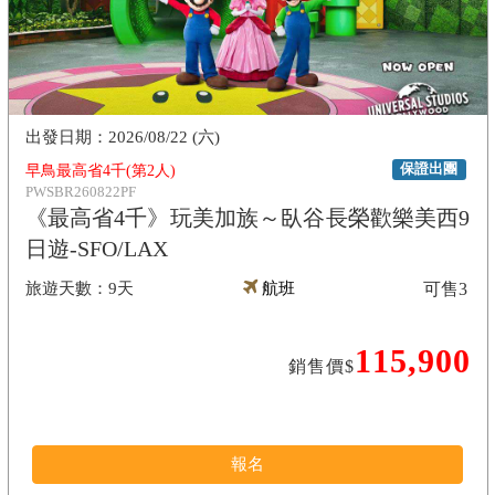
2026/08/22 (六)
保證出團
早鳥最高省4千(第2人)
PWSBR260822PF
《最高省4千》玩美加族～臥谷長榮歡樂美西9
日遊-SFO/LAX
9天
航班
可售
3
115,900
銷售價$
報名