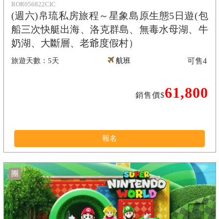
ROR056822CIC
(週六)帛琉私房旅程～星象島原生態5日遊(包
船三次快艇出海、洛克群島、無毒水母湖、牛
奶湖、大斷層、老爺度假村）
5天
航班
可售
4
61,800
銷售價$
報名
團