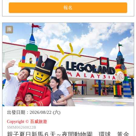
報名
團
2026/08/22 (六)
Copyright © 百威旅遊
SMM06260822B
親子夏日新馬６天～夜間動物園、環球、黃金