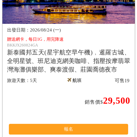
2026/08/24 (一)
贈送網卡，每日1G，用完降速
BKKJX260824GA
新泰國邦五天(星宇航空早午機)﹐暹羅古城、
全明星號、班尼迪克網美咖啡、指壓按摩翡翠
灣海灘俱樂部、爽泰渡假、莊園喬德夜市
5天
航班
可售
19
29,500
銷售價$
報名