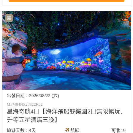
團
2026/08/22 (六)
MFM04NX26822K02
星海奇航4日【海洋飛船雙樂園2日無限暢玩、
升等五星酒店三晚】
4天
航班
可售
19