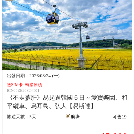
2026/08/24 (一)
送SIM卡+轉接插頭
ICN05ZE26824T01
《不走蔘肝》易起遊韓國５日～愛寶樂園、和
平纜車、烏耳島、弘大【易斯達】
5天
航班
可售
19