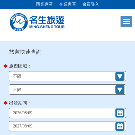
同業專區
企業專區
會員登入
目前位置：
首頁
列表
+
日本專館
+
郵輪假期
旅遊區域：
+
海島假期
+
韓國
出發期間：
+
東南亞