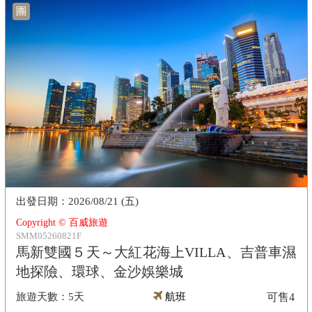
團
2026/08/21 (五)
Copyright © 百威旅遊
SMM05260821F
馬新雙國５天～大紅花海上VILLA、吉普車濕
地探險、環球、金沙娛樂城
5天
航班
可售
4