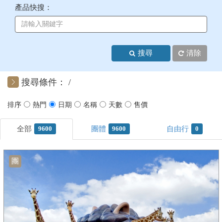
產品快搜：
+
美加紐澳
+
歐洲
搜尋
清除
客製化行程
搜尋條件：
9600
9600
0
團