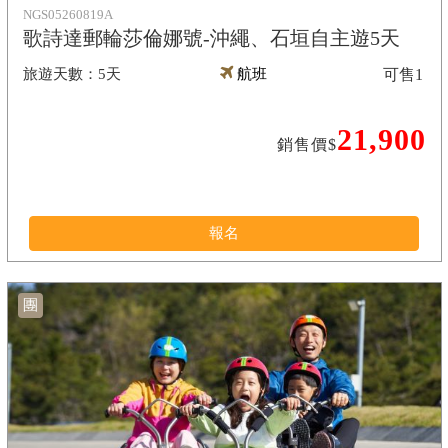
NGS05260819A
歌詩達郵輪莎倫娜號-沖繩、石垣自主遊5天
5天
航班
可售
1
21,900
銷售價$
報名
團