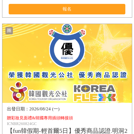
報名
團
2026/08/24 (一)
贈彩妝見面禮&韓國專用插頭轉接頭
ICNBR260824GC
【fun韓假期-輕首爾5日】優秀商品認證.明洞2