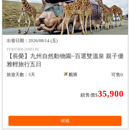
2026/08/14 (五)
FUK05BR-260814E
【長榮】九州自然動物園~百選雙溫泉 親子優
雅輕旅行五日
5天
航班
可售
0
35,900
銷售價$
候補