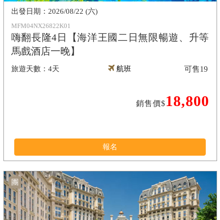
2026/08/22 (六)
MFM04NX26822K01
嗨翻長隆4日【海洋王國二日無限暢遊、升等
馬戲酒店一晚】
4天
航班
可售
19
18,800
銷售價$
報名
團