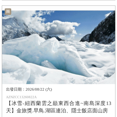
團
2026/08/22 (六)
AZNZCC13260822A
【冰雪-紐西蘭雲之巔東西合進~南島深度13
天】金旅獎.早鳥.湖區連泊、隱士飯店面山房