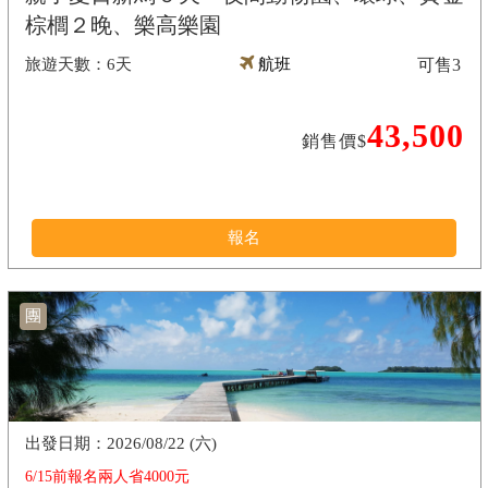
棕櫚２晚、樂高樂園
6天
航班
可售
3
43,500
銷售價$
報名
團
2026/08/22 (六)
6/15前報名兩人省4000元