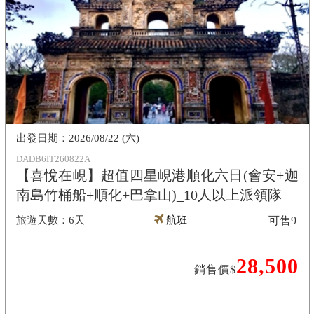
2026/08/22 (六)
DADB6IT260822A
【喜悅在峴】超值四星峴港順化六日(會安+迦
南島竹桶船+順化+巴拿山)_10人以上派領隊
6天
航班
可售
9
28,500
銷售價$