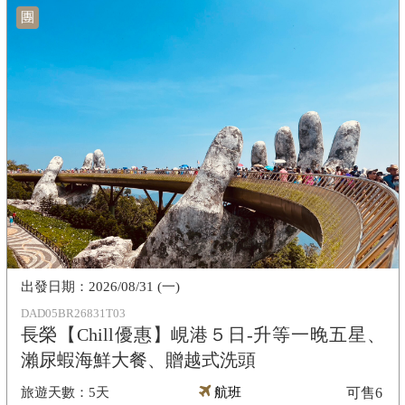
團
2026/08/31 (一)
DAD05BR26831T03
長榮【Chill優惠】峴港５日-升等一晚五星、
瀨尿蝦海鮮大餐、贈越式洗頭
5天
航班
可售
6