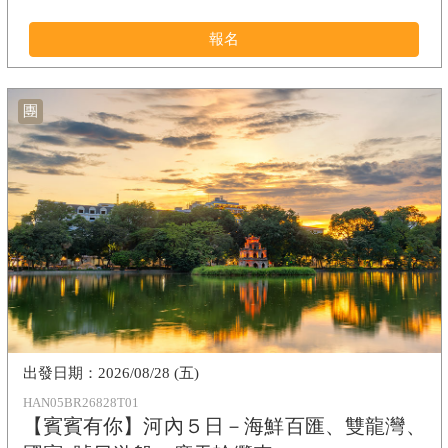
報名
團
2026/08/28 (五)
HAN05BR26828T01
【賓賓有你】河內５日－海鮮百匯、雙龍灣、