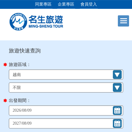
同業專區
企業專區
會員登入
目前位置：
首頁
列表
+
日本專館
+
郵輪假期
旅遊區域：
+
海島假期
+
韓國
出發期間：
+
東南亞