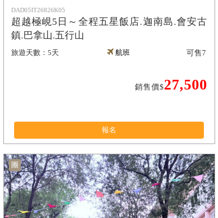
DAD05IT26826K05
超越極峴5日～全程五星飯店.迦南島.會安古
鎮.巴拿山.五行山
5天
航班
可售
7
27,500
銷售價$
報名
團