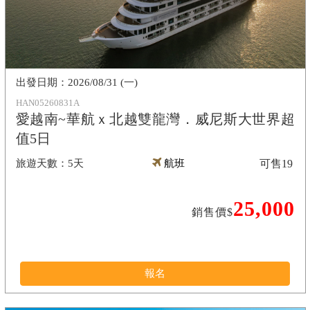
2026/08/31 (一)
HAN05260831A
愛越南~華航ｘ北越雙龍灣．威尼斯大世界超
值5日
5天
航班
可售
19
25,000
銷售價$
報名