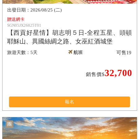
2026/08/25 (二)
贈送網卡
SGN05JX26825T01
【西貢好星情】胡志明５日-全程五星、頭頓
耶穌山、異國絲綢之路、女巫紅酒城堡
5天
航班
可售
19
32,700
銷售價$
報名
團