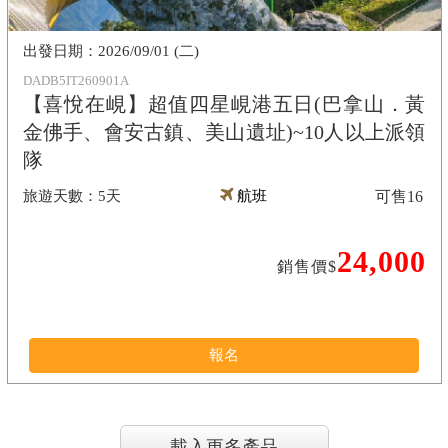
2026/09/01 (二)
DADB5IT260901A
【喜悅在峴】超值四星峴港五日(巴拿山．黃
金佛手、會安古鎮、美山遺址)~10人以上派領
隊
5天
航班
可售
16
24,000
銷售價$
報名
載入更多產品