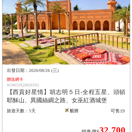
2026/08/26 (三)
贈送網卡
SGN05JX26826T02
【西貢好星情】胡志明５日-全程五星、頭頓
耶穌山、異國絲綢之路、女巫紅酒城堡
5天
航班
可售
19
32,700
銷售價$