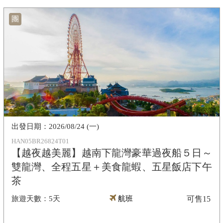
團
2026/08/24 (一)
HAN05BR26824T01
【越夜越美麗】越南下龍灣豪華過夜船５日～
雙龍灣、全程五星＋美食龍蝦、五星飯店下午
茶
5天
航班
可售
15