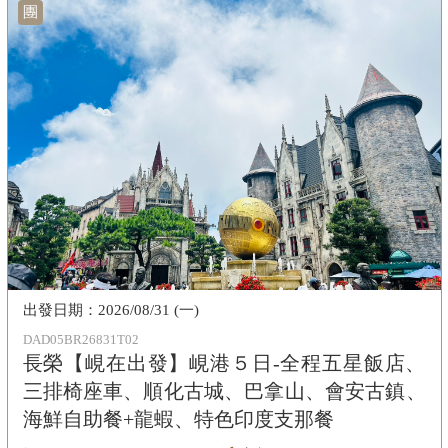
團
2026/08/31 (一)
DAD05BR26831T02
長榮【峴在出發】峴港５日-全程五星飯店、
三排椅座車、順化古城、巴拿山、會安古鎮、
海鮮自助餐+龍蝦、特色印度支那餐