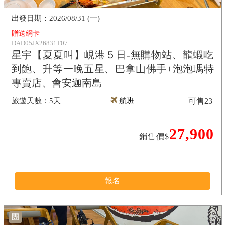
2026/08/31 (一)
贈送網卡
DAD05JX26831T07
星宇【夏夏叫】峴港５日-無購物站、龍蝦吃
到飽、升等一晚五星、巴拿山佛手+泡泡瑪特
專賣店、會安迦南島
5天
航班
可售
23
27,900
銷售價$
報名
團