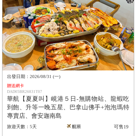
2026/08/31 (一)
贈送網卡
DAD05BR26831T07
華航【夏夏叫】峴港５日-無購物站、龍蝦吃
到飽、升等一晚五星、巴拿山佛手+泡泡瑪特
專賣店、會安迦南島
5天
航班
可售
19