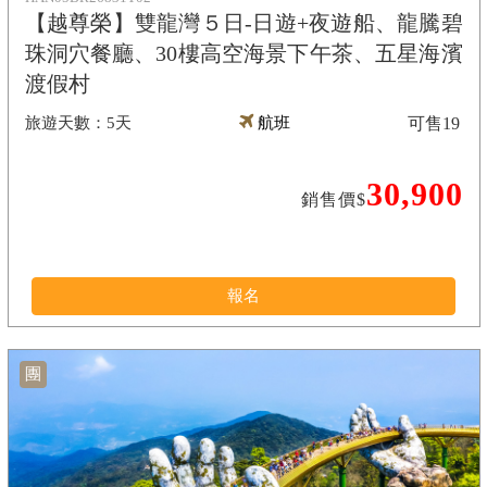
【越尊榮】雙龍灣５日-日遊+夜遊船、龍騰碧
珠洞穴餐廳、30樓高空海景下午茶、五星海濱
渡假村
5天
航班
可售
19
30,900
銷售價$
報名
團