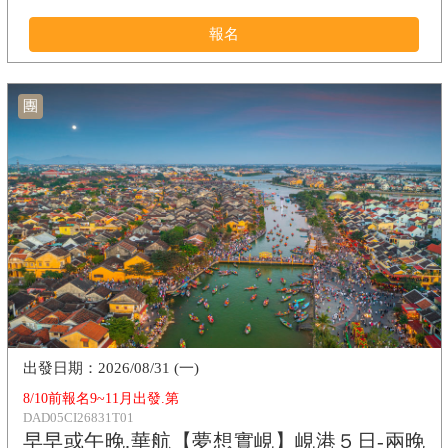
報名
團
2026/08/31 (一)
8/10前報名9~11月出發.第
DAD05CI26831T01
早早或午晚.華航【夢想實峴】峴港５日-兩晚