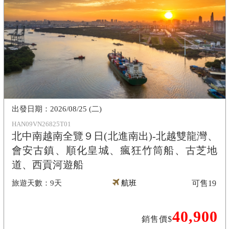
2026/08/25 (二)
HAN09VN26825T01
北中南越南全覽９日(北進南出)-北越雙龍灣、
會安古鎮、順化皇城、瘋狂竹筒船、古芝地
道、西貢河遊船
9天
航班
可售
19
40,900
銷售價$