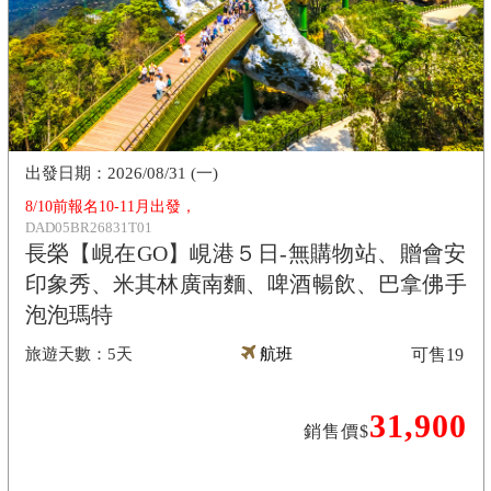
2026/08/31 (一)
8/10前報名10-11月出發，
DAD05BR26831T01
長榮【峴在GO】峴港５日-無購物站、贈會安
印象秀、米其林廣南麵、啤酒暢飲、巴拿佛手
泡泡瑪特
5天
航班
可售
19
31,900
銷售價$