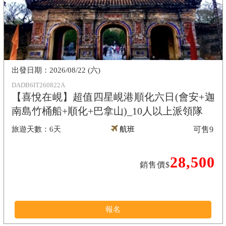
2026/08/22 (六)
DADB6IT260822A
【喜悅在峴】超值四星峴港順化六日(會安+迦
南島竹桶船+順化+巴拿山)_10人以上派領隊
6天
航班
可售
9
28,500
銷售價$
報名