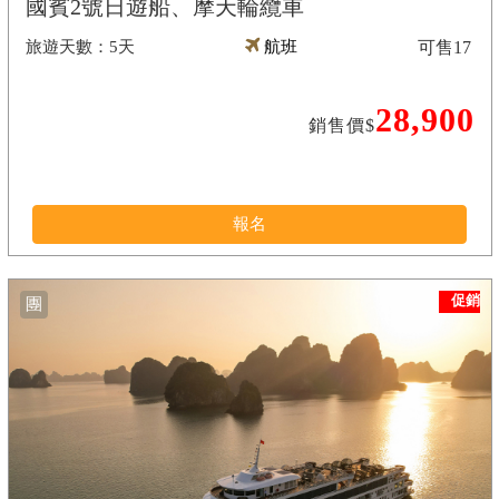
國賓2號日遊船、摩天輪纜車
5天
航班
可售
17
28,900
銷售價$
報名
促銷
團