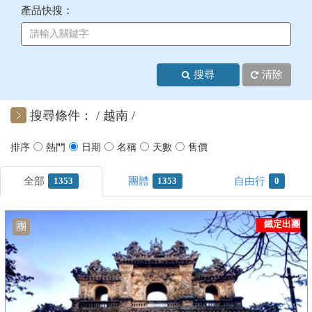
產品快搜：
+
美加紐澳
+
歐洲
搜尋
清除
客製化行程
搜尋條件：
越南
1353
1353
0
鐵定出團
團