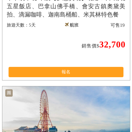
五星飯店、巴拿山佛手橋、會安古鎮奧黛美
拍、滴漏咖啡、迦南島桶船、米其林特色餐
5天
航班
可售
19
32,700
銷售價$
報名
團