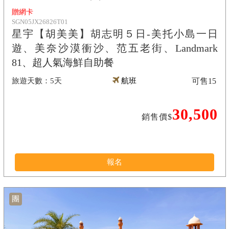
贈網卡
SGN05JX26826T01
星宇【胡美美】胡志明５日-美托小島一日
遊、美奈沙漠衝沙、范五老街、Landmark
81、超人氣海鮮自助餐
5天
航班
可售
15
30,500
銷售價$
報名
團