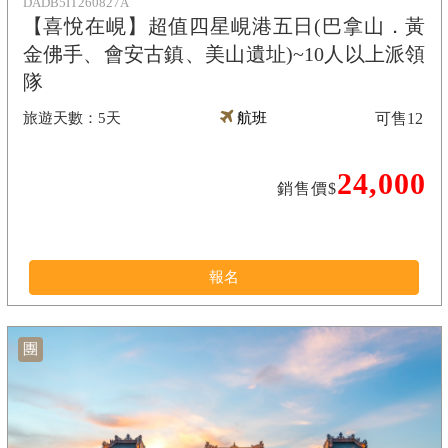
DADB5IT260827A
【喜悅在峴】超值四星峴港五日(巴拿山．黃
金佛手、會安古鎮、美山遺址)~10人以上派領
隊
5天
航班
可售
12
24,000
銷售價$
報名
團