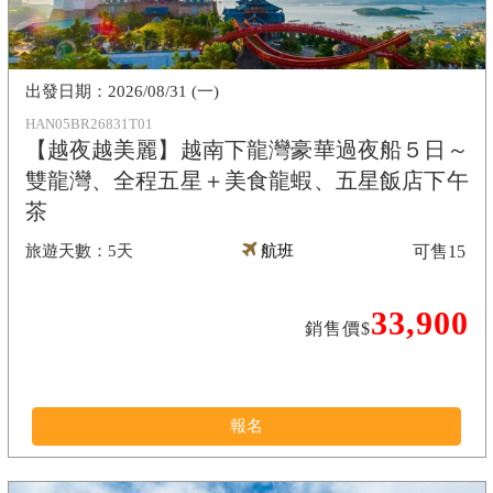
2026/08/31 (一)
HAN05BR26831T01
【越夜越美麗】越南下龍灣豪華過夜船５日～
雙龍灣、全程五星＋美食龍蝦、五星飯店下午
茶
5天
航班
可售
15
33,900
銷售價$
報名