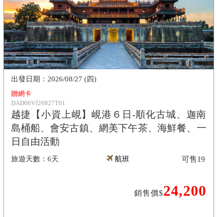
2026/08/27 (四)
贈網卡
DAD06VJ26827T01
越捷【小資上峴】峴港６日-順化古城、迦南
島桶船、會安古鎮、網美下午茶、海鮮餐、一
日自由活動
6天
航班
可售
19
24,200
銷售價$