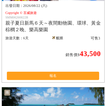
2026/08/22 (六)
Copyright © 百威旅遊
SMM06260822B
親子夏日新馬６天～夜間動物園、環球、黃金
棕櫚２晚、樂高樂園
6天
航班
可售
3
43,500
銷售價$
報名
團