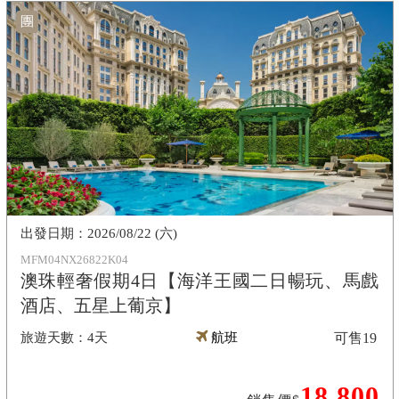
團
2026/08/22 (六)
MFM04NX26822K04
澳珠輕奢假期4日【海洋王國二日暢玩、馬戲
酒店、五星上葡京】
4天
航班
可售
19
18,800