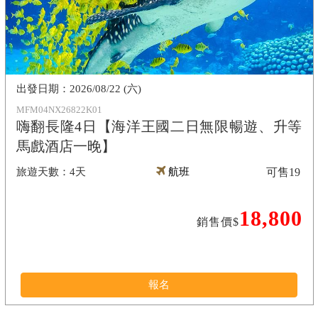
2026/08/22 (六)
MFM04NX26822K01
嗨翻長隆4日【海洋王國二日無限暢遊、升等
馬戲酒店一晚】
4天
航班
可售
19
18,800
銷售價$
報名