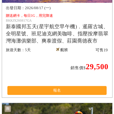
2026/08/17 (一)
贈送網卡，每日1G，用完降速
BKKJX260817GA
新泰國邦五天(星宇航空早午機)﹐暹羅古城、
全明星號、班尼迪克網美咖啡、指壓按摩翡翠
灣海灘俱樂部、爽泰渡假、莊園喬德夜市
5天
航班
可售
19
29,500
銷售價$
報名
團