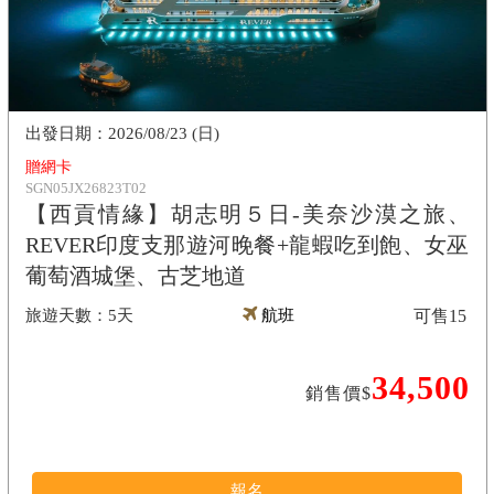
2026/08/23 (日)
贈網卡
SGN05JX26823T02
【西貢情緣】胡志明５日-美奈沙漠之旅、
REVER印度支那遊河晚餐+龍蝦吃到飽、女巫
葡萄酒城堡、古芝地道
5天
航班
可售
15
34,500
銷售價$
報名