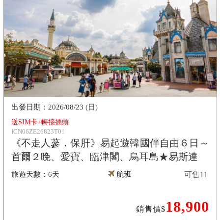
2026/08/23 (日)
送SIM卡+轉接插頭
ICN06ZE26823T01
《不走人蔘．保肝》易起遊韓國伴自由６日～
首爾２晚、愛寶、臨津閣、烏耳島★易斯達
6天
航班
可售
11
18,900
銷售價$