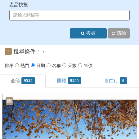
產品快搜：
+
美加紐澳
+
歐洲
搜尋
清除
客製化行程
搜尋條件：
9555
9555
0
團