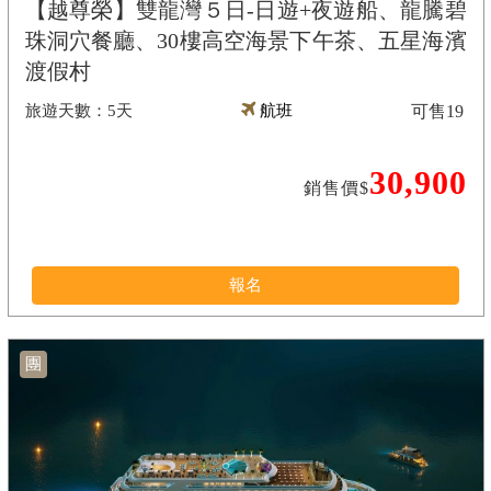
【越尊榮】雙龍灣５日-日遊+夜遊船、龍騰碧
珠洞穴餐廳、30樓高空海景下午茶、五星海濱
渡假村
5天
航班
可售
19
30,900
銷售價$
報名
團