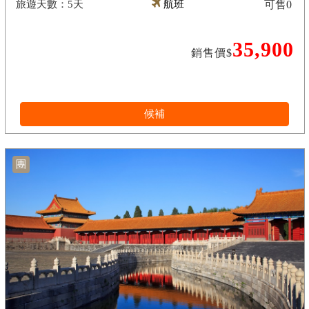
5天
航班
可售
0
35,900
銷售價$
候補
團