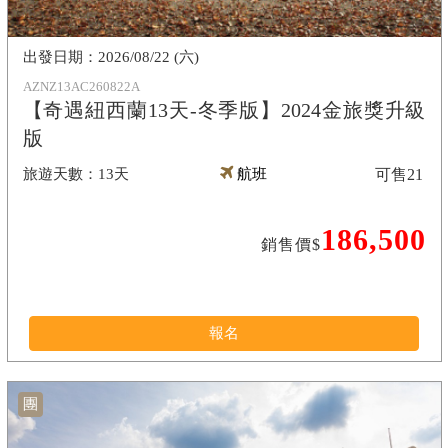
2026/08/22 (六)
AZNZ13AC260822A
【奇遇紐西蘭13天-冬季版】2024金旅獎升級
版
13天
航班
可售
21
186,500
銷售價$
報名
團