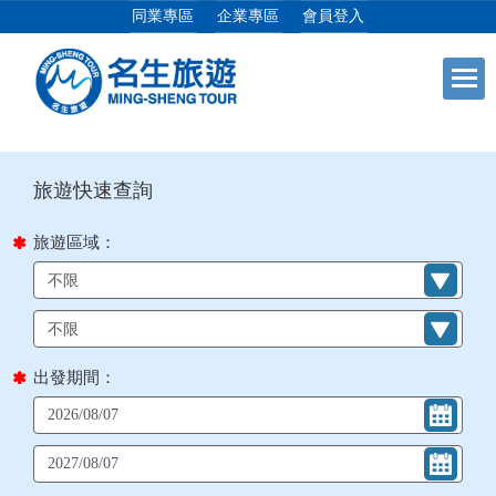
同業專區
企業專區
會員登入
目前位置：
首頁
列表
+
日本專館
+
郵輪假期
旅遊區域：
+
海島假期
+
韓國
出發期間：
+
東南亞