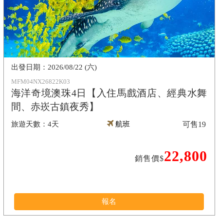
2026/08/22 (六)
MFM04NX26822K03
海洋奇境澳珠4日【入住馬戲酒店、經典水舞
間、赤崁古鎮夜秀】
4天
航班
可售
19
22,800
銷售價$
報名