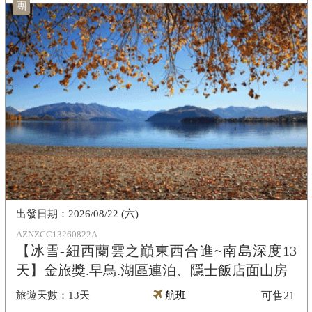
團
2026/08/22 (六)
AZNZCC13260822A
【冰雪-紐西蘭雲之巔東西合進~南島深度13
天】金旅獎.早鳥.湖區連泊、隱士飯店面山房
13天
航班
可售
21