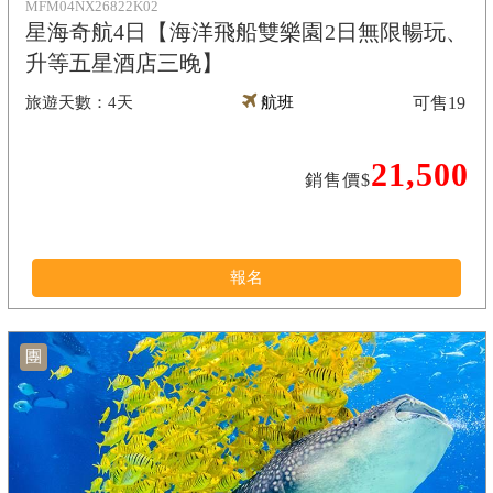
MFM04NX26822K02
星海奇航4日【海洋飛船雙樂園2日無限暢玩、
升等五星酒店三晚】
4天
航班
可售
19
21,500
銷售價$
報名
團