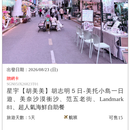
2026/08/23 (日)
贈網卡
SGN05JX26823T01
星宇【胡美美】胡志明５日-美托小島一日
遊、美奈沙漠衝沙、范五老街、Landmark
81、超人氣海鮮自助餐
5天
航班
可售
15