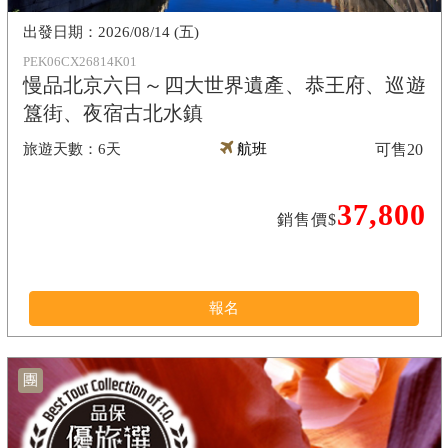
2026/08/14 (五)
PEK06CX26814K01
慢品北京六日～四大世界遺產、恭王府、巡遊
簋街、夜宿古北水鎮
6天
航班
可售
20
37,800
銷售價$
報名
團