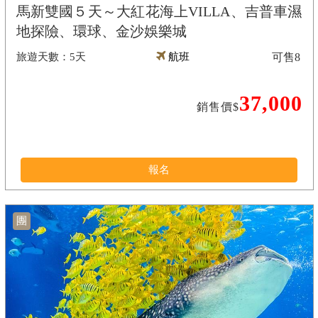
馬新雙國５天～大紅花海上VILLA、吉普車濕
地探險、環球、金沙娛樂城
5天
航班
可售
8
37,000
銷售價$
報名
團