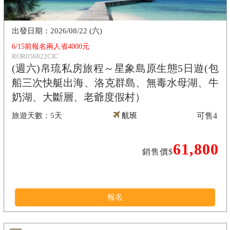
2026/08/22 (六)
6/15前報名兩人省4000元
ROR056822CIC
(週六)帛琉私房旅程～星象島原生態5日遊(包
船三次快艇出海、洛克群島、無毒水母湖、牛
奶湖、大斷層、老爺度假村）
5天
航班
可售
4
61,800
銷售價$
報名