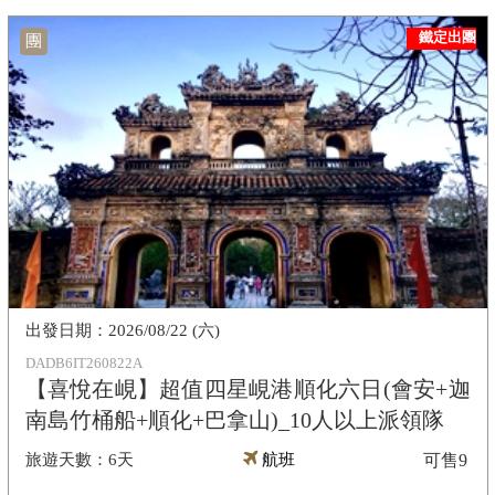
鐵定出團
團
2026/08/22 (六)
DADB6IT260822A
【喜悅在峴】超值四星峴港順化六日(會安+迦
南島竹桶船+順化+巴拿山)_10人以上派領隊
6天
航班
可售
9