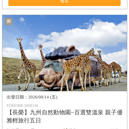
報名
團
2026/08/14 (五)
FUK05BR-260814E
【長榮】九州自然動物園~百選雙溫泉 親子優
雅輕旅行五日