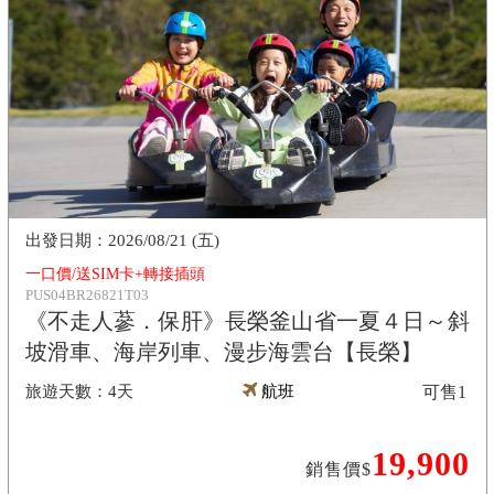
2026/08/21 (五)
一口價/送SIM卡+轉接插頭
PUS04BR26821T03
《不走人蔘．保肝》長榮釜山省一夏４日～斜
坡滑車、海岸列車、漫步海雲台【長榮】
4天
航班
可售
1
19,900
銷售價$