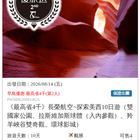
2026/08/14 (五)
保證出團
早鳥優惠 最高省4千(第2人)
PWSBR260814GA
《最高省4千》長榮航空~探索美西10日遊（雙
國家公園、拉斯維加斯球體（入內參觀）、羚
羊峽谷雙奇觀、環球影城）
10天
航班
可售
4