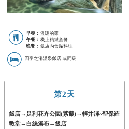
早餐：
溫暖的家
午餐：
機上精緻套餐
晚餐：
飯店內會席料理
四季之湯溫泉飯店 或同級
第2天
飯店→足利花卉公園(紫藤)→輕井澤~聖保羅
教堂→白絲瀑布→飯店