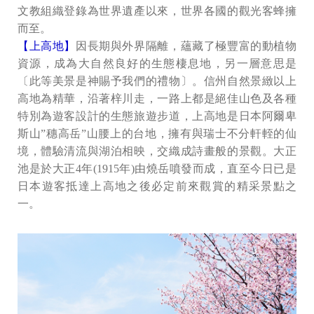
文教組織登錄為世界遺產以來，世界各國的觀光客蜂擁
而至。
【上高地】
因長期與外界隔離，蘊藏了極豐富的動植物
資源，成為大自然良好的生態棲息地，另一層意思是
〔此等美景是神賜予我們的禮物〕。信州自然景緻以上
高地為精華，沿著梓川走，一路上都是絕佳山色及各種
特別為遊客設計的生態旅遊步道，上高地是日本阿爾卑
斯山”穗高岳”山腰上的台地，擁有與瑞士不分軒輊的仙
境，體驗清流與湖泊相映，交織成詩畫般的景觀。大正
池是於大正4年(1915年)由燒岳噴發而成，直至今日已是
日本遊客抵達上高地之後必定前來觀賞的精采景點之
一。