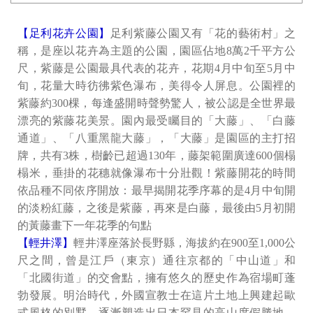
【足利花卉公園】
足利紫藤公園又有「花的藝術村」之
稱，是座以花卉為主題的公園，園區佔地8萬2千平方公
尺，紫藤是公園最具代表的花卉，花期4月中旬至5月中
旬，花量大時彷彿紫色瀑布，美得令人屏息。公園裡的
紫藤約300棵，每逢盛開時聲勢驚人，被公認是全世界最
漂亮的紫藤花美景。園內最受矚目的「大藤」、「白藤
通道」、「八重黑龍大藤」，「大藤」是園區的主打招
牌，共有3株，樹齡已超過130年，藤架範圍廣達600個榻
榻米，垂掛的花穗就像瀑布十分壯觀！紫藤開花的時間
依品種不同依序開放：最早揭開花季序幕的是4月中旬開
的淡粉紅藤，之後是紫藤，再來是白藤，最後由5月初開
的黃藤畫下一年花季的句點
【輕井澤】
輕井澤座落於長野縣，海拔約在900至1,000公
尺之間，曾是江戶（東京）通往京都的「中山道」和
「北國街道」的交會點，擁有悠久的歷史作為宿場町蓬
勃發展。明治時代，外國宣教士在這片土地上興建起歐
式風格的別墅，逐漸塑造出日本罕見的高山度假勝地，