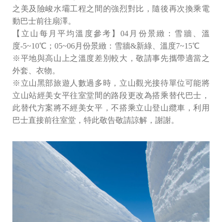
之美及險峻水壩工程之間的強烈對比，隨後再次換乘電
動巴士前往扇澤。
【立山每月平均溫度參考】04月份景緻：雪牆、溫
度-5~10℃；05~06月份景緻：雪牆&新綠、溫度7~15℃
※平地與高山上之溫度差別較大，敬請事先攜帶適當之
外套、衣物。
※立山黑部旅遊人數過多時，立山觀光接待單位可能將
立山站經美女平往室堂間的路段更改為搭乘替代巴士，
此替代方案將不經美女平，不搭乘立山登山纜車，利用
巴士直接前往室堂，特此敬告敬請諒解，謝謝。