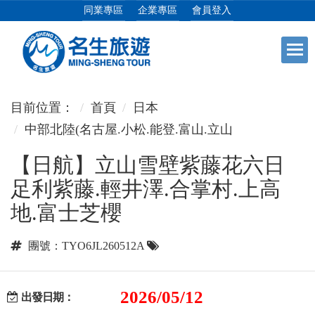
同業專區
企業專區
會員登入
+
日本專館
目前位置：
首頁
日本
中部北陸(名古屋.小松.能登.富山.立山
+
郵輪假期
【日航】立山雪壁紫藤花六日
足利紫藤.輕井澤.合掌村.上高
+
海島假期
地.富士芝櫻
+
韓國
團號：TYO6JL260512A
+
東南亞
2026/05/12
出發日期：