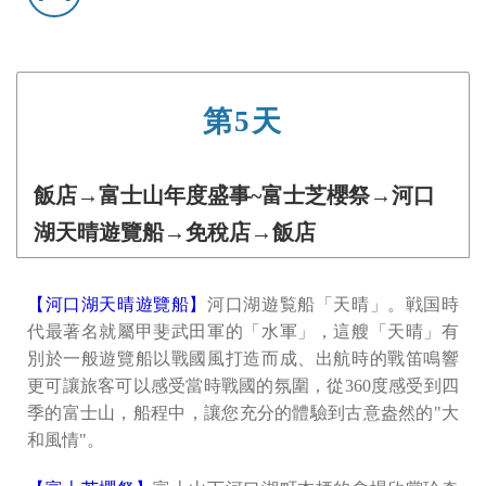
第5天
飯店→富士山年度盛事~富士芝櫻祭→河口
湖天晴遊覽船→免稅店→飯店
【河口湖天晴遊覽船】
河口湖遊覧船「天晴」。戦国時
代最著名就屬甲斐武田軍的「水軍」，這艘「天晴」有
別於一般遊覽船以戰國風打造而成、出航時的戰笛鳴響
更可讓旅客可以感受當時戰國的氛圍，從360度感受到四
季的富士山，船程中，讓您充分的體驗到古意盎然的"大
和風情"。