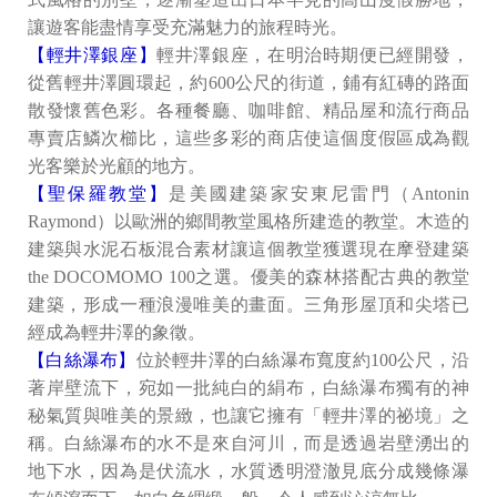
讓遊客能盡情享受充滿魅力的旅程時光。
【輕井澤銀座】
輕井澤銀座，在明治時期便已經開發，
從舊輕井澤圓環起，約600公尺的街道，鋪有紅磚的路面
散發懷舊色彩。各種餐廳、咖啡館、精品屋和流行商品
專賣店鱗次櫛比，這些多彩的商店使這個度假區成為觀
光客樂於光顧的地方。
【聖保羅教堂】
是美國建築家安東尼雷門（Antonin
Raymond）以歐洲的鄉間教堂風格所建造的教堂。木造的
建築與水泥石板混合素材讓這個教堂獲選現在摩登建築
the DOCOMOMO 100之選。優美的森林搭配古典的教堂
建築，形成一種浪漫唯美的畫面。三角形屋頂和尖塔已
經成為輕井澤的象徵。
【白絲瀑布】
位於輕井澤的白絲瀑布寬度約100公尺，沿
著岸壁流下，宛如一批純白的絹布，白絲瀑布獨有的神
秘氣質與唯美的景緻，也讓它擁有「輕井澤的祕境」之
稱。白絲瀑布的水不是來自河川，而是透過岩壁湧出的
地下水，因為是伏流水，水質透明澄澈見底分成幾條瀑