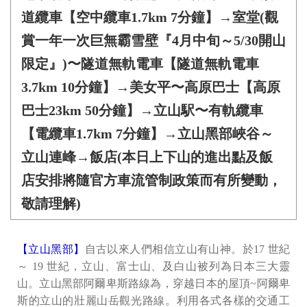
道纜車【空中纜車1.7km 7分鐘】→室堂(觀
賞一年一次巨無霸雪壁『4月中旬～5/30開山
限定』)〜隧道無軌電車【隧道無軌電車
3.7km 10分鐘】→美女平〜高原巴士【高原
巴士23km 50分鐘】→立山駅〜有軌纜車
【電纜車1.7km 7分鐘】→立山黑部峽谷～
立山連峰→飯店(本日上下山的進出點及飯
店安排將隨官方車流管制政策而有所變動，
敬請理解)
【立山黑部】
自古以來人們相信立山有山神。於17 世紀
～ 19 世紀，立山、富士山、及白山被列為日本三大靈
山。立山黑部阿爾卑斯路線為，穿越日本的屋頂~阿爾卑
斯的立山的壯麗山岳觀光路線。利用各式各樣的交通工