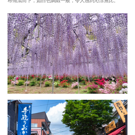
布傾瀉而下，如白色綢緞一般，令人感到沁涼無比。