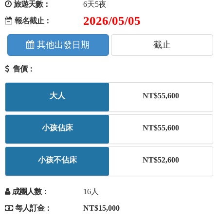
旅遊天數：
6天5夜
+
美加紐澳
2026/05/05
報名截止：
+
歐洲
其他出發日期
截止
售價：
客製化行程
大人
NT$55,600
小孩佔床
NT$55,600
小孩不佔床
NT$52,600
成團人數：
16人
每人訂金：
NT$15,000