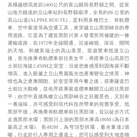
具橫越標高差距2400公尺的富山縣與長野縣之間。從富
山地方鐵道的立山車站到長野縣扇澤，全長約86 公里的
高山山道(ALPINE ROUTE)，是利用多種巴士、有軌纜
車、空中索道等為交通工具，來穿越立山黑部峽谷的專
用道路。它是為了建造黑部川第 4 發電所而修建的一條
運輸道路，在1972年全線開通。沿途峻嶺、深谷、開闊
的天地、和媲美瑞士的高山美景。當遊覽車抵達立山
後，首先換乘有軌纜車前往美女平，再搭乘立山高原巴
士前往海拔2,450M之室堂；沿途您會感受到因海拔不斷
增高，進入眼簾之立山秀麗風光也逐漸變化之情景，神
情也為之逐漸開朗。於室堂享用午餐之後，搭乘隧道巴
士前往大觀峰，並依序搭乘索道纜車離開立山前往黑部
平；由空中直接鳥瞰立山黑部峽谷之壯麗景色，又別有
一番滋味，亦可感受到現代科技所帶來的視覺享受。抵
黑部平後，再換乘有軌纜車前往黑部湖，並以徒步方式
走過黑部水壩；黑部川上游的黑部水庫高186M (為日本
最高之水壩)、長492M，為穹頂型拱壩，蓄水量達2億
噸，行走於行人專用之通道上，您可以感受到大地造物