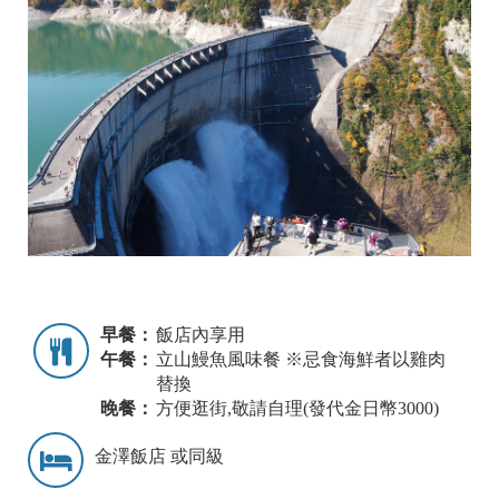
早餐：
飯店內享用
午餐：
立山鰻魚風味餐 ※忌食海鮮者以雞肉
替換
晚餐：
方便逛街,敬請自理(發代金日幣3000)
金澤飯店 或同級