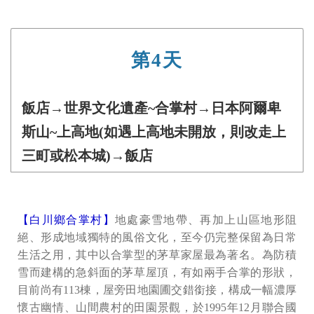
第4天
飯店→世界文化遺產~合掌村→日本阿爾卑
斯山~上高地(如遇上高地未開放，則改走上
三町或松本城)→飯店
【白川鄉合掌村】
地處豪雪地帶、再加上山區地形阻
絕、形成地域獨特的風俗文化，至今仍完整保留為日常
生活之用，其中以合掌型的茅草家屋最為著名。為防積
雪而建構的急斜面的茅草屋頂，有如兩手合掌的形狀，
目前尚有113棟，屋旁田地園圃交錯銜接，構成一幅濃厚
懷古幽情、山間農村的田園景觀，於1995年12月聯合國