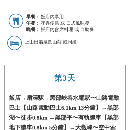
早餐：
飯店內享用
午餐：
花卉便當 或 日式風味餐
晚餐：
飯店內會席料理 或 自助餐
上山田溫泉圓山莊 或同級
第3天
飯店→扇澤駅→黑部峽谷水壩駅〜山路電動
巴士【山路電動巴士6.1km 13分鐘】→黑部
湖〜徒步0.8km →黑部平〜有軌纜車【黑部
地下纜車0.8km 5分鐘】→大觀峰〜空中索