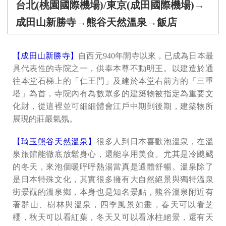
台北(桃園國際機場)/東京(成田國際機場)→
成田山新勝寺→熊谷天然溫泉→飯店
【成田山新勝寺】
自西元940年開寺以來，已成為日本最
具代表性的寺院之一，供奉本尊不動明王。以建造於通
往本堂石梯上的「仁王門」及建於本堂右前方的「三重
塔」為首，寺院內有為數眾多的建築物被指定為重要文
化財，從這裡並可細細體會江戶中期到後期，建築物所
展現的莊嚴氣氛。
【琦玉熊谷天然溫泉】
很多人到日本喜歡泡溫泉，在溫
泉旅館能徹底放鬆身心，還能享用美食。尤其是冷颼颼
的冬天，來泡個暖呼呼熱湯當真是通體舒暢。溫泉除了
是日本特殊文化，其實很多擁有大自然絕景與獨特溫泉
街景觀的溫泉鄉，本身也是知名景點，熊谷溫泉附近有
著群山、樹林與溫泉，四季風景如畫，春天可以看芝
櫻，秋天可以看紅葉，冬天又可以看冰柱絕景，還有天