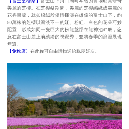
【富士芝櫻祭】
富士山下河口湖町本栖的會場欣賞珍奇
美麗的芝櫻。在芝櫻祭期間，美麗的芝櫻編織成美麗的
花卉圖騰，就如棉絨般儘情揮灑在雄偉的富士山下，約
80萬株的芝櫻以濃淡不一的紅、粉紅、白色的花朵巧妙
配置，形成如同一隻巨大的粉龍盤踞在龍神池畔般，恣
意在富士山麓上演繽紛的視覺秀，並將春季的浪漫展現
無遺。
【免稅店】
在此你可自由購物送給親朋好友。