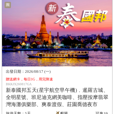
團
2026/08/17 (一)
贈送網卡，每日1G，用完降速
BKKJX260817GA
新泰國邦五天(星宇航空早午機)﹐暹羅古城、
全明星號、班尼迪克網美咖啡、指壓按摩翡翠
灣海灘俱樂部、爽泰渡假、莊園喬德夜市
5天
航班
可售
19