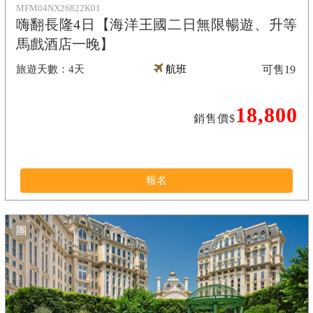
MFM04NX26822K01
嗨翻長隆4日【海洋王國二日無限暢遊、升等
馬戲酒店一晚】
4天
航班
可售
19
18,800
銷售價$
報名
團