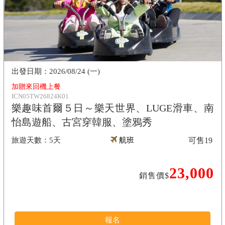
2026/08/24 (一)
加贈來回機上餐
ICN05TW26824K01
樂趣味首爾５日～樂天世界、LUGE滑車、南
怡島遊船、古宮穿韓服、塗鴉秀
5天
航班
可售
19
23,000
銷售價$
報名