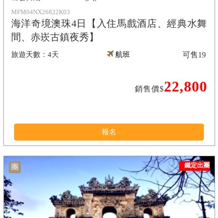
MFM04NX26822K03
海洋奇境澳珠4日【入住馬戲酒店、經典水舞
間、赤崁古鎮夜秀】
4天
航班
可售
19
22,800
銷售價$
報名
鐵定出團
團