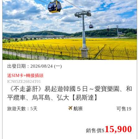
2026/08/24 (一)
送SIM卡+轉接插頭
ICN05ZE26824T01
《不走蔘肝》易起遊韓國５日～愛寶樂園、和
平纜車、烏耳島、弘大【易斯達】
5天
航班
可售
19
15,900
銷售價$