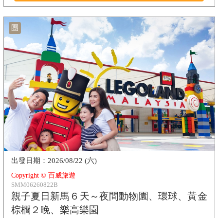
團
2026/08/22 (六)
Copyright © 百威旅遊
SMM06260822B
親子夏日新馬６天～夜間動物園、環球、黃金
棕櫚２晚、樂高樂園