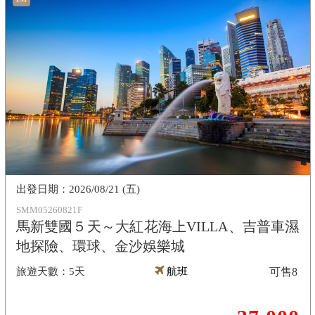
2026/08/21 (五)
SMM05260821F
馬新雙國５天～大紅花海上VILLA、吉普車濕
地探險、環球、金沙娛樂城
5天
航班
可售
8