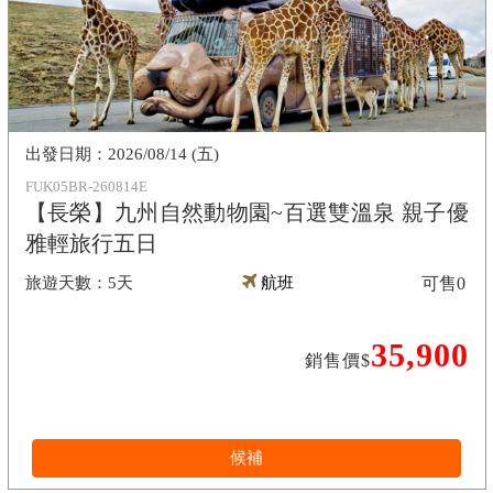
2026/08/14 (五)
FUK05BR-260814E
【長榮】九州自然動物園~百選雙溫泉 親子優
雅輕旅行五日
5天
航班
可售
0
35,900
銷售價$
候補