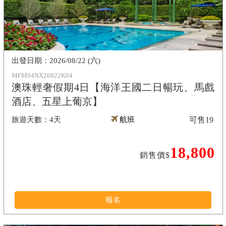
2026/08/22 (六)
MFM04NX26822K04
澳珠輕奢假期4日【海洋王國二日暢玩、馬戲
酒店、五星上葡京】
4天
航班
可售
19
18,800
銷售價$
報名