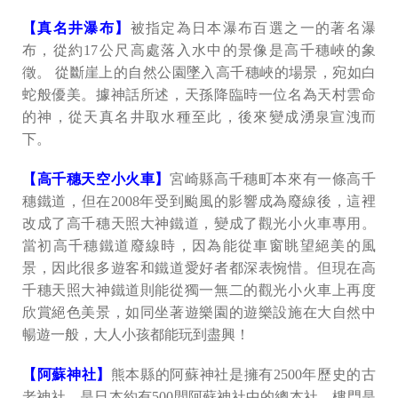
【真名井瀑布】
被指定為日本瀑布百選之一的著名瀑
布，從約17公尺高處落入水中的景像是高千穗峽的象
徵。 從斷崖上的自然公園墜入高千穗峽的場景，宛如白
蛇般優美。據神話所述，天孫降臨時一位名為天村雲命
的神，從天真名井取水種至此，後來變成湧泉宣洩而
下。
【高千穗天空小火車】
宮崎縣高千穗町本來有一條高千
穗鐵道，但在2008年受到颱風的影響成為廢線後，這裡
改成了高千穗天照大神鐵道，變成了觀光小火車專用。
當初高千穗鐵道廢線時，因為能從車窗眺望絕美的風
景，因此很多遊客和鐵道愛好者都深表惋惜。但現在高
千穗天照大神鐵道則能從獨一無二的觀光小火車上再度
欣賞絕色美景，如同坐著遊樂園的遊樂設施在大自然中
暢遊一般，大人小孩都能玩到盡興！
【阿蘇神社】
熊本縣的阿蘇神社是擁有2500年歷史的古
老神社，是日本約有500間阿蘇神社中的總本社。樓門是