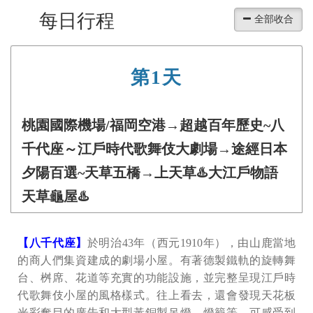
每日行程
第1天
桃園國際機場/福岡空港→超越百年歷史~八
千代座～江戶時代歌舞伎大劇場→途經日本
夕陽百選~天草五橋→上天草♨️大江戶物語
天草龜屋♨️
【八千代座】
於明治43年（西元1910年），由山鹿當地
的商人們集資建成的劇場小屋。有著德製鐵軌的旋轉舞
台、桝席、花道等充實的功能設施，並完整呈現江戶時
代歌舞伎小屋的風格樣式。往上看去，還會發現天花板
光彩奪目的廣告和大型黃銅製吊燈、燈籠等，可感受到