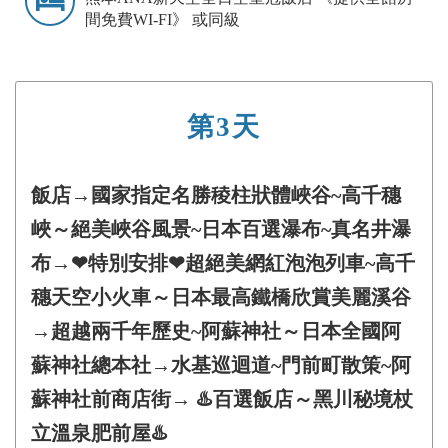
間免費WI-FI》 或同級
第3天
飯店→國家指定名勝稜柱狀體峽谷~高千穗
峽～絕美峽谷風景~日本百選瀑布~真名井瀑
布→❤特別安排❤超絕美網紅泡泡列車~高千
穗天空小火車～日本最高鐵橋欣賞美麗溪谷
→超越兩千年歷史~阿蘇神社～日本全國阿
蘇神社總本社→水基巡迴道~門前町散策~阿
蘇神社前商店街→ ♨️百選飯店～黑川秘境杖
立溫泉肥前屋♨️