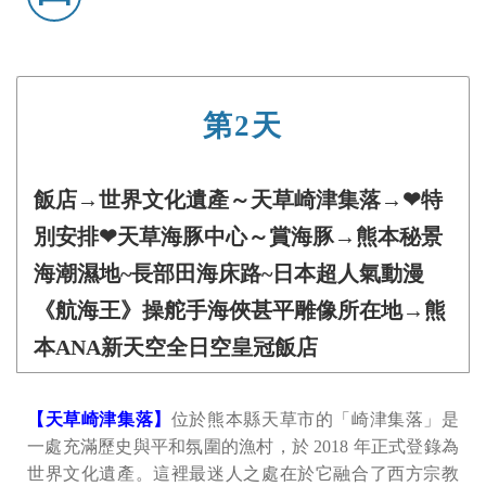
第2天
飯店→世界文化遺產～天草崎津集落→❤特
別安排❤天草海豚中心～賞海豚→熊本秘景
海潮濕地~長部田海床路~日本超人氣動漫
《航海王》操舵手海俠甚平雕像所在地→熊
本ANA新天空全日空皇冠飯店
【天草崎津集落】
位於熊本縣天草市的「崎津集落」是
一處充滿歷史與平和氛圍的漁村，於 2018 年正式登錄為
世界文化遺產。這裡最迷人之處在於它融合了西方宗教