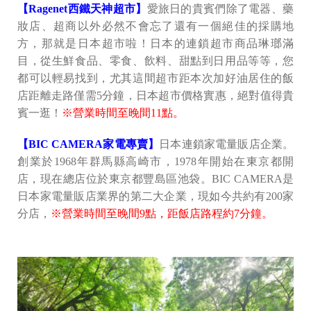
【Ragenet西鐵天神超市】
愛旅日的貴賓們除了電器、藥
妝店、超商以外必然不會忘了還有一個絕佳的採購地
方，那就是日本超市啦！日本的連鎖超市商品琳瑯滿
目，從生鮮食品、零食、飲料、甜點到日用品等等，您
都可以輕易找到，尤其這間超市距本次加好油居住的飯
店距離走路僅需5分鐘，日本超市價格實惠，絕對值得貴
賓一逛！
※營業時間至晚間11點。
【BIC CAMERA家電專賣】
日本連鎖家電量販店企業。
創業於1968年群馬縣高崎市，1978年開始在東京都開
店，現在總店位於東京都豐島區池袋。BIC CAMERA是
日本家電量販店業界的第二大企業，現如今共約有200家
分店，
※營業時間至晚間9點，距飯店路程約7分鐘。