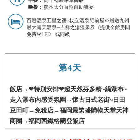
午餐：
高千穗峽茅草御膳
晚餐：
熊本大分百匯自助饗宴
百選溫泉五星之宿~杖立溫泉肥前屋※贈送九州
最大露天溫泉─吉祥之湯溫泉券《提供全館房間
免費WI-FI》 或同級
第4天
飯店→❤特別安排❤超天然芬多精~鍋瀑布~
走入瀑布內感受氛圍→懷古日式老街~日田
豆田町→免稅店→福岡最繁盛購物天堂天神
商圈→福岡西鐵格蘭登飯店