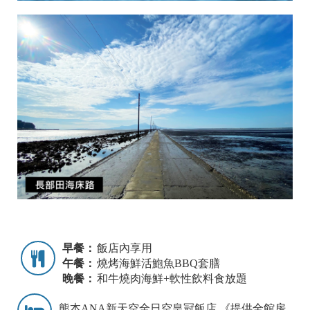
早餐：
飯店內享用
午餐：
燒烤海鮮活鮑魚BBQ套膳
晚餐：
和牛燒肉海鮮+軟性飲料食放題
熊本ANA新天空全日空皇冠飯店 《提供全館房