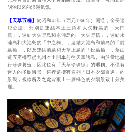
明治以來的浪漫氣氛。
【天草五橋】
於昭和41年（西元1966年）開通，全長達
12公里。分別是連結本土三角和大矢野島的「天門
橋」，連結大矢野島和永浦島的「大矢野橋」，連結永
浦島和大池島的「中之橋」，連結大池島和前島的「前
島橋」，以及連結前島和天草上島的「松島橋」，藉由
這五座橋可從九州本土開車前往天草諸島。由於當地盛
行珍珠養殖，因此也有「天草珍珠線」的暱稱。不僅有
迷人的多島海景，這裡還擁有名列「日本夕陽百選」的
景觀，視線所及之處皆覆上一層橘色的夕陽景致十分美
麗。