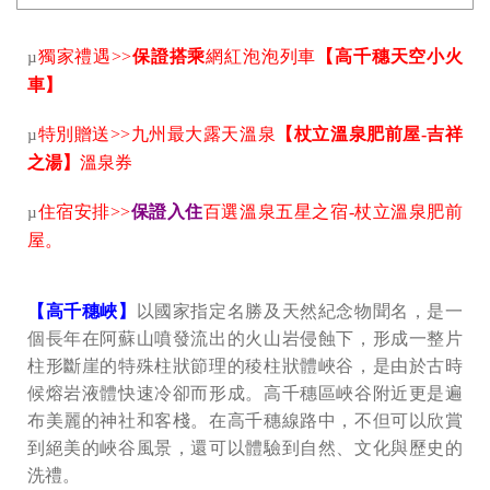
獨家禮遇>>
保證搭乘
網紅泡泡列車
【高千穗天空小火
µ
車】
特別贈送>>九州最大露天溫泉
【杖立溫泉肥前屋-吉祥
µ
之湯】
溫泉券
住宿安排>>
保證入住
百選溫泉五星之宿-杖立溫泉肥前
µ
屋。
【高千穗峽】
以國家指定名勝及天然紀念物聞名，是一
個長年在阿蘇山噴發流出的火山岩侵蝕下，形成一整片
柱形斷崖的特殊柱狀節理的稜柱狀體峽谷，是由於古時
候熔岩液體快速冷卻而形成。高千穗區峽谷附近更是遍
布美麗的神社和客棧。在高千穗線路中，不但可以欣賞
到絕美的峽谷風景，還可以體驗到自然、文化與歷史的
洗禮。