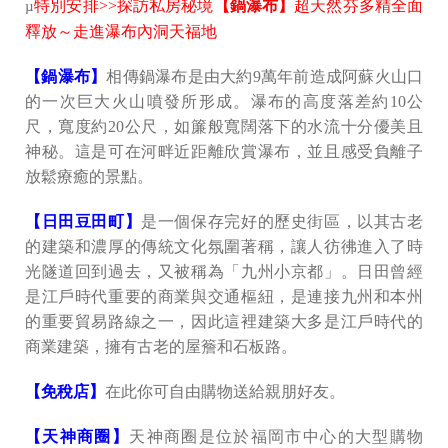
特別安排>>探訪私房秘境
【鍋瀑布】
超天然芬多精全面
µ
釋放～走進瀑布內洞天福地
【鍋瀑布】
相傳鍋瀑布是由大約9萬年前造成阿蘇火山口
的一次巨大火山噴發所形成。瀑布的高度落差約10公
尺，寬度約20公尺，如簾般寬闊落下的水流十分優美且
神秘。這是可在河畔近距離欣賞瀑布，並且感受負離子
放鬆療癒的景點。
【日田豆田町】
是一個保存完好的歷史街區，以其古老
的建築和濃厚的傳統文化氛圍著稱，讓人彷彿進入了時
光隧道回到過去，又被稱為「九州小京都」。日田曾經
是江戶時代重要的商業與交通樞紐，是連接九州和本州
的重要貿易路線之一，因此這裡建築大多是江戶時代的
商業建築，擁有古老的屋簷和石板路。
【免稅店】
在此你可自由購物送給親朋好友。
【天神商圈】
天神商圈是位於福岡市中心的大型購物