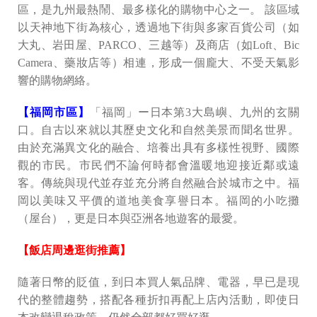
區，是九州最熱鬧、最多樣化的購物中心之一。 該區域
以天神地下街為核心，透過地下街與多家百貨公司（如
大丸、岩田屋、PARCO、三越等）及商店（如Loft、Bic
Camera、藥妝店等）相連，形成一個龐大、不受天氣影
響的購物網絡。
【福岡市區】
「福岡」ー日本第3大島嶼、九州的玄關
口。自古以來就以其歷史文化和自然美景而聞名世界。
由於充滿異文化的融合、培養出具有多樣性視野、國際
觀的市民。市民們不論何時都會溫暖地迎接近鄰或遠
客。傳統與現代並存並充分將自然融合於城市之中。福
岡以美味又平價的道地美食享譽日本。福岡的小吃攤
（屋台），更是日本與亞洲各地遊客的最愛。
【飯店周邊逛街推薦】
隨著日幣的貶值，到日本買人氣品牌、電器，早已是現
代的整體趨勢，搭配各種折扣再配上店內活動，即使日