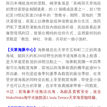
與日本傳統漁村的景觀。崎津集落是「長崎與天草地區
的潛伏基督徒相關遺產」的 12 個構成資產之一，於17世
紀至19世紀長達250多年的「禁教令」期間，當地的「潛
伏基督徒」表面上以佛教徒或神道教徒身分生活，漁民
們私下透過對著鮑魚貝殼內側紋路祈禱，其紋路看起來
像聖母瑪利亞，發展出獨特的信仰方式，這裡最特別的
景觀是「教堂、神社、寺廟」共存於一個小漁村。
【天草海豚中心】
海豚棲息在天草市五和町二江的周邊
海域、能與大約有200頭野生的南半道海豚在海上相遇，
是天草最受歡迎的休閒活動之一。海豚觀賞團一年四季
都可出海觀賞海豚，當地以與海豚相遇的機率超過90％
而自豪。特別是從春季到夏季為觀賞的最佳季節。在享
受舒適海風的同時並在船上享受觀賞海豚，即使是小孩
子也可以充分的享樂，也非常推薦攜家帶眷一同觀賞。
※註：若海象不佳無法出海，為顧及貴賓安全，改去
WakuWaku海中水族館及L'isola Terrace天草海景咖啡廳。