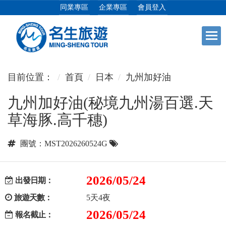
同業專區
企業專區
會員登入
+
日本專館
目前位置：
首頁
日本
九州加好油
九州加好油(秘境九州湯百選.天
+
郵輪假期
草海豚.高千穗)
+
海島假期
團號：MST2026260524G
+
韓國
2026/05/24
出發日期：
旅遊天數：
5天4夜
+
東南亞
2026/05/24
報名截止：