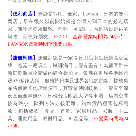
本改變退稅政策，仍然全部都好買好逛。
【便利商店】
無論是7-11、全家、Lawson，日本的便利
商店，早在很久以前開始就是台灣人到日本的必走店
家，無論是糖果餅乾、炸雞、可樂餅，均是訪日走跳的
購物、宵夜好朋友。
※7-11、全家營業時間為24小時，
LAWSON營業時間至晚間11點。
【唐吉軻德】
唐吉訶德是一家從日用品衛生紙到高級品
牌、電器一應俱全，琳瑯滿目，應有盡有！為顧客帶來
新鮮刺激購物體驗的綜合折扣店。集團在世界各地經營
著630多家店鋪，服務於日本及世界各地的顧客。標榜貨
品售價較其他店鋪便宜，其營業時間較長，一般直至深
夜甚至全年無休。部份分店附設大型停車場。店內空間
較為狹小、陳列方法亦較混雜。銷售貨品種類包羅萬
象，包括成衣、食品、首飾、家居用品、彩妝、手工
具、運動用品、派對用品、3C產品等。
※營業時間為24
小時。