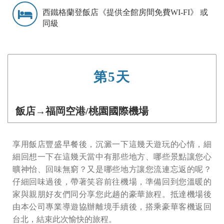
西鐵格蘭登飯店《提供全館房間免費WI-FI》 或
同級
第5天
飯店→福岡空港/桃園國際機場
享用飯店豐盛早餐後，沉澱一下這幾天遊玩的心情，細
細回想一下在這幾天當中有那些地方、哪些景點讓您心
曠神怡、回味無窮？又是哪些地方讓您流連忘返的呢？
仔細回味過後，帶著笑容前往機場，準備回到您溫暖的
家與親朋好友們同分享您此趟的豪華旅程。抵達機場後
由本公司專業導遊協辦離境手續後，搭乘豪華客機返回
台北，結束此次愉快的旅程。