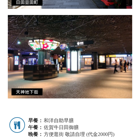
早餐：
和洋自助早膳
午餐：
佐賀牛日田御膳
晚餐：
方便逛街 敬請自理 (代金2000円)