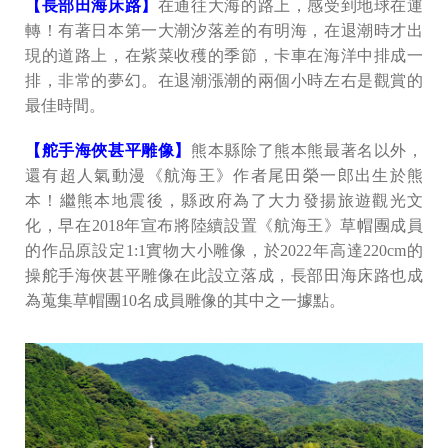
【長部田海床路】
在通往大海的路上，感受到地球在運
轉！有著日本第一大潮汐落差的有明海，在退潮時才出
現的道路上，在紫菜收穫的季節，卡車在海洋中排成一
排，非常的夢幻。在退潮漲潮的兩個小時左右是觀賞的
最佳時間。
【舵手海俠甚平雕像】
熊本縣除了熊本熊最著名以外，
還有超人氣動漫《航海王》作者尾田榮一郎出生於熊
本！繼熊本地震後，縣政府為了大力發揚旅遊觀光文
化，早在2018年宣布將陸續設置《航海王》草帽團成員
的作品原設定1:1實物大小雕像，於2022年高達220cm的
操舵手海俠甚平雕像在此設立落成，長部田海床路也成
為蒐集草帽團10名成員雕像的其中之一據點。