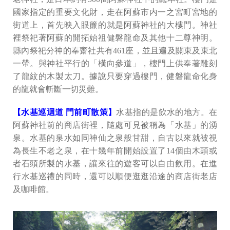
國家指定的重要文化財，走在阿蘇市内一之宮町宮地的
街道上，首先映入眼簾的就是阿蘇神社的大樓門。神社
裡祭祀著阿蘇的開拓始祖健磐龍命及其他十二尊神明。
縣內祭祀分神的奉齋社共有461座，並且遍及關東及東北
一帶。與神社平行的「橫向參道」，樓門上供奉著雕刻
了龍紋的木製太刀。據說只要穿過樓門，健磐龍命化身
的龍就會斬斷一切災難。
【水基巡迴道 門前町散策】
水基指的是飲水的地方。在
阿蘇神社前的商店街裡，隨處可見被稱為「水基」的湧
泉。水基的泉水如同神仙之泉般甘甜，自古以來就被視
為長生不老之泉，在十幾年前開始設置了14個由木頭或
者石頭所製的水基，讓來往的遊客可以自由飲用。在進
行水基巡禮的同時，還可以順便逛逛沿途的商店街老店
及咖啡館。