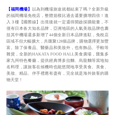
【福岡機場】
以為到機場旅途就都結束了嗎？全新升級
的福岡機場免稅店，整體規模比過去還要擴增四倍！進
入３樓【國際線】出境後就一定還得開啟採購能量，不
僅有日本各大知名品牌，亞洲地區的人氣美妝品牌也囊
括其中機場還多新增了44個全新日本品牌進駐，免稅店
區域不但大幅擴大，共匯聚128個品牌，購物選擇更加豐
富。除了保養品、醫藥品和美妝外，也有飾品、手帕等
雜貨，全新的HAKATA FOOD HALL美食廣場，匯集多
家九州特色餐廳，提供經典博多拉麵、烏龍麵等當地知
名料理，讓旅客在候機時也能悠閒地享受美食。美食、
美妝、精品、伴手禮應有盡有，完全就是海外旅客的購
物天堂！