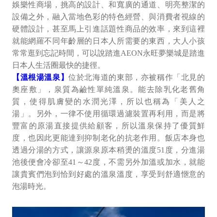
娛樂性商場，挑高的設計、和寬廣的通道、明亮整潔的
設備之外，融入當地色彩的特色經營、與消費者視線的
硬體設計，甚至馬上引進話題性商品的效率，來到這裡
就能網羅不同年齡層的日本人所需要的東西，大人小孩
常常逛到忘記時間，可以說踏進AEON永旺夢樂城是踏進
日本人生活圈最快的捷徑。
【溫根湯溫泉】
位於北海道的東部，亦被稱作「北見的
奧座敷」，泉質為鹼性單純溫泉。能去除乳化老舊角
質，使得肌膚變的水潤光澤，所以也稱為「美人之
湯」。另外，一律不使用循環過濾裝置再利用，而是將
豐富的原湯直接提供給顧客，所以溫泉保持了優質鮮
度，也因此更能達到抑制老化的抗老作用。飯店本身也
透過分湯的方式，讓源泉原本稍燙的溫度51度，分進湯
池後便會冷卻至41～42度，不需另外加溫或加水，就能
讓貴賓們泡到恰到好處的溫泉溫度，享受到舒適愜意的
泡湯時光。