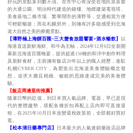
好玩的景點多到數不清。在市中心有深受在地民眾喜愛
的大通公園、明治時代建造的鐘樓、地標建築電視塔、
美食基地二條市場、繁華鬧市的薄野等，交通相當方便
可輕鬆暢遊；而在札幌郊外，則擁有許多能感受到北海
道大自然之美的療癒景點。
【薄野極上海饌百匯~三大蟹食放題饗宴+酒水暢飲】
以
海港直送新鮮海鮮、和牛為主軸，2024年12月6日全新開
幕新北海道百匯晚宴，提供超過150種的和洋中創作料理
及新鮮食材，主廚擁有飯店20年以上的職人經歷，進駐
札幌CYBER CITY，為塑造出北海道美食體驗概念發
想，追求大膽且精緻、敏銳的思維達成完美的美食體
驗。
【飯店周邊逛街推薦】
隨著日幣的貶值，到日本買人氣品牌、電器，早已是現
代的整體趨勢，搭配各種折扣再配上店內即可直接退
稅，在2025年10月日本改變退稅政策前，全部都好買好
逛。
【松本清日藥專門店】
日本最大的人氣連鎖藥妝店品牌