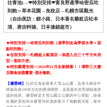
往青池)→❤特別安排❤富良野產季哈密瓜吃
到飽～草本花園→免稅店→札幌市區觀光
（自由夜訪：貍小路、日本著名藥粧店松本
清、唐吉軻德、日本連鎖超市）
★特別安排>>哈密瓜吃到飽（過季則改為季節水果＋甜
點吃到飽）。
★住宿安排>>札幌超人氣酒店～保證入住三十平方米房
型～逛街方便。
★特別嚴選安排>>2024年12月全新開幕！！薄野三大蟹
百匯食放題饗宴+酒水暢飲。
【層雲峽】
位於北海道屋脊大雪山山麓，這座大峽谷中
佈滿高達100米左右的懸崖峭壁，這是凝灰岩受侵蝕後形
成的地形。層雲峽是大雪山國立公園的中心景點，雄偉
壯麗的景色和水量豐沛的溫泉吸引了無數觀光客，每年