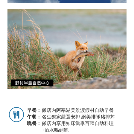
早餐：
飯店內阿寒湖美景渡假村自助早餐
午餐：
名生獨家嚴選安排 網美排隊豬排丼
晚餐：
飯店內享用知床當季百匯自助料理
+酒水喝到飽