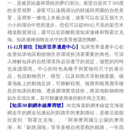
一，是被原始森林環繞的夢幻湖泊。展望台提供了360度
的全景視野，遊客可以遠眺湖泊的靜謐與周圍的自然美
景，這裡有一條地上木板步道，遊客可以在這五個大大
小小的湖泊中悠然漫步。您也可以從800公尺長的架空木
棧道觀賞湖泊，還可以近距離觀賞知床連峰和鄂霍次克
海。知床連峰倒映在水中的美景會讓您陶醉。
11-12月前往【知床世界遺產中心】
知床世界遺產中心在
改善知床地區動植物生存環境扮演著重要的角色。可深
入瞭解知床的自然環境與必須遵守的規定，遊覽的同時
也保護環境。中心的特色為幾乎與實物同尺寸的展示
品，包括動物照片、模型，以及棕熊爪等動物遺骸。循
著地板上的動物足跡，可瞭解棕熊、狐狸和蝦夷鹿等棲
息於知床的動物。透過擴增實境技術，將當地動物栩栩
如生呈現出來，並可根據使用者的動作與之互動。
【知床JR釧網本線摩周號】
JR北海道釧網本線從北海道
網走市的網走站連結到釧路市的東釧路站，是條沿途能
欣賞到「鄂霍次克海」、「阿寒摩周國立公園的摩周
湖」和「釧路濕地」等等多種自然景觀的鐵路，一年四