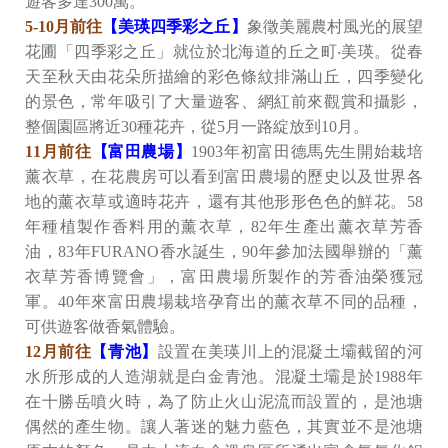
遊客多達300萬。
5-10月前往
【美瑛四季彩之丘】
象徵美麗農村風光的展望
花圃「四季彩之丘」就位於北海道的丘之町‧美瑛。從春
天至秋天由花朵所描繪的彩色條紋排滿山丘，四季變化
的景色，常年吸引了大量遊客、網紅前來觀賞和攝影，
整個園區將近30種花卉，從5月一路綻放到10月。
11月前往
【富田農場】
1903年初富田德馬先生開始栽培
薰衣草，在花農房可以看到富田農場的歷史以及世界各
地的薰衣草或適時花卉，還有其他形形色色的鮮花。58
年種植製作香料用的薰衣草，82年生產出薰衣草芳香
油，83年FURANO香水誕生，90年參加法國舉辦的「薰
衣草芳香博覽會」，富田農場所製作的芳香油榮獲冠
軍。40年來富田農場栽培孕育出的薰衣草不同的品種，
可供遊客做香氣體驗。
12月前往
【青池】
設置在美瑛川上的混凝土壩截留的河
水所形成的人造湖就是白金青池。混凝土壩是於1988年
在十勝岳噴火時，為了防止火山泥流而設置的，是池塘
偶然的產生物。讓人著迷的魅力藍色，其實並不是池塘