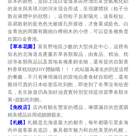
原本的顏色，是由上流白金溫泉區所湧出富含氫氧化鋁
的泉水與美瑛川的河水混合而成，呈現膠體狀（粒子分
散在液體中的狀態），這些粒子反射陽光，波長較短、
容易散射的藍色色光被瞳孔所接收，才會看成藍色。白
金青池的周圍有圍繞白樺樹木的小徑，可以從各種角度
欣賞白金青池。
【草本花園】
富良野地區少數的大型休息中心，這裡有
知名的北海道名產薰衣草各類製品，由食品、精油、枕
頭等各類商品以及當地各種產銷名物，還有提供自製香
料香草枕頭的DIY體驗哦！！！此站最為著名的則是這裡
的餐廳，不只有琳琅滿目的當地自產食材自助吧，還有
難得可貴的日本哈密瓜吃到飽，即使到了冬季沒有哈密
瓜，名生旅遊仍為加好油貴賓特別安排提供當季各類水
果+甜點吃到飽。
【免稅店】
店內有馳名豐富的禮品，琳瑯滿目供您選購
精美禮品自用或饋贈親友。
【札幌】
札幌是北海道最大的都市，每年都吸引眾多海
內外遊客慕名造訪，兼具都市魅力和自然美景的札幌，