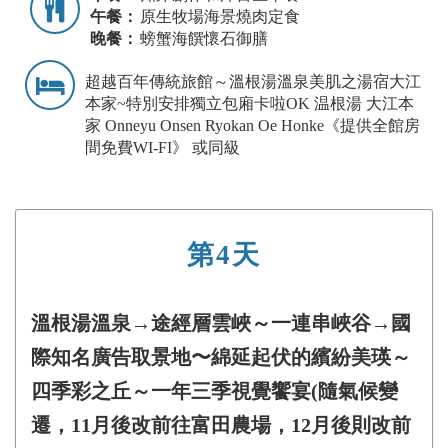
午餐：
原生牧場海景燒肉定食
晚餐：
螃蟹海饌懷石御膳
超越百年傳統旅館～溫根湯溫泉美肌之湯宿大江
本家~特別安排獨立包廂卡啦OK 温根湯 大江本
家 Onneyu Onsen Ryokan Oe Honke《提供全館房
間免費WI-FI》 或同級
第4天
溫根湯溫泉→途經層雲峽～一連串峽谷→國
際知名廣告取景地〜綿延起伏的繽紛美瑛～
四季彩之丘～一年三季視覺饗宴(隨氣候變
遷，11月後改前往富田農場，12月後則改前