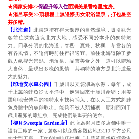
★獨家安排>>
保證升等入住
面湖美景香格里拉房。
★湯呂享受>>頂樓極上無邊際男女混浴溫泉，打包星空
芬多精。
【北海道】
北海道擁有得天獨厚的自然環境，吸引觀光
客前往探索這塊北方大地，感受不同於本州的獨特魅
力。四季分明的北海道，春櫻、夏綠、秋楓、冬雪各的
有各風情，不論何時前往都很適宜。前往北海道除了參
觀人氣觀光景點、泡溫泉、品嘗美食之外，還可以體驗
大自然，呈現出多樣的風情，其獨特的地方是北海道最
大的魅力。
【印地安水車公園】
千歲川以支笏湖為水源，每年，成
千上萬的鮭魚從太平洋中，逆遊回來千歲川產卵；用美
國印地安傳承的獨特水車技術捕魚，在以人工方式將鮭
魚身體中的魚卵取出。能夠不被人類捕獲，順利回到千
歲川產卵的雌鮭魚，完成牠們最重要的使命。
【柳月Sweetpia Garden店】
此店為柳月眾多店鋪中唯一
設有工廠的一家，遊客可以免費參觀佔地33119 平方公尺
的大型工廠。店內的咖啡店供應「十勝黃豆粉麻糬霜淇