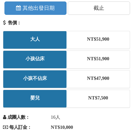
+
美加紐澳
其他出發日期
截止
售價：
+
歐洲
大人
NT$51,900
客製化行程
小孩佔床
NT$51,900
小孩不佔床
NT$47,900
嬰兒
NT$7,500
成團人數：
16人
每人訂金：
NT$10,000