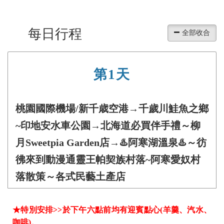
每日行程
第1天
桃園國際機場/新千歳空港→千歲川鮭魚之鄉
~印地安水車公園→北海道必買伴手禮～柳
月Sweetpia Garden店→♨️阿寒湖溫泉♨️～彷
彿來到動漫通靈王帕契族村落~阿寒愛奴村
落散策～各式民藝土產店
★特別安排>>於下午六點前均有迎賓點心(羊羹、汽水、
咖啡)。