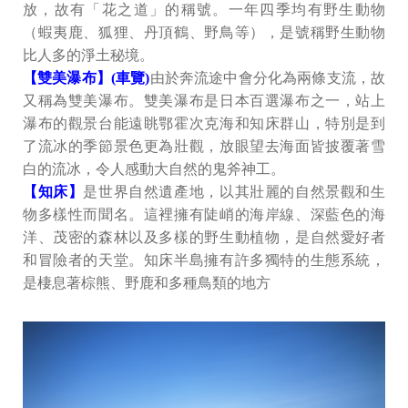
放，故有「花之道」的稱號。一年四季均有野生動物
（蝦夷鹿、狐狸、丹頂鶴、野鳥等），是號稱野生動物
比人多的淨土秘境。
【雙美瀑布】(車覽)
由於奔流途中會分化為兩條支流，故
又稱為雙美瀑布。雙美瀑布是日本百選瀑布之一，站上
瀑布的觀景台能遠眺鄂霍次克海和知床群山，特別是到
了流冰的季節景色更為壯觀，放眼望去海面皆披覆著雪
白的流冰，令人感動大自然的鬼斧神工。
【知床】
是世界自然遺產地，以其壯麗的自然景觀和生
物多樣性而聞名。這裡擁有陡峭的海岸線、深藍色的海
洋、茂密的森林以及多樣的野生動植物，是自然愛好者
和冒險者的天堂。知床半島擁有許多獨特的生態系統，
是棲息著棕熊、野鹿和多種鳥類的地方