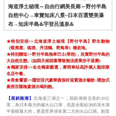
海道淨土秘境～自由行網美長廊～野付半島
自然中心→車覽知床八景~日本百選雙美瀑
布→知床半島♨️宇登呂溫泉♨️
★特別安排>>北海道淨土秘境【野付半島】野生動物
（蝦夷鹿、狐狸、丹頂鶴、野鳥等）棲息地。
★特別贈送>>野付半島拖車巴士(單程)，欣賞野付半島的
大自然生態。(如因天候因素導致無法搭乘亦不退費)
★獨家安排>>名生獨家嚴選，摩周車站高評價人龍排隊
名店午餐。
★美食饗宴>>隱世現代豪華渡假村迎賓酒水暢飲~開放式
廚房百匯晚宴酒水喝到飽。
【屈斜路湖】
北海道三湖之一，屈斜湖南北長約20公
里，為日本最大的破火山口湖，也是全面結冰的淡水湖
中面積最大的，更是世界排名第二大的火山口湖。創造