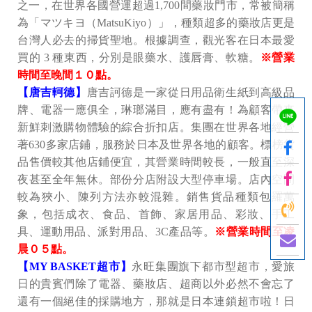
之一，在世界各國營運超過1,700間藥妝門市，常被簡稱
為「マツキヨ（MatsuKiyo）」，種類超多的藥妝店更是
台灣人必去的掃貨聖地。根據調查，觀光客在日本最愛
買的 3 種東西，分別是眼藥水、護唇膏、軟糖。
※營業
時間至晚間１０點。
【唐吉軻德】
唐吉訶德是一家從日用品衛生紙到高級品
牌、電器一應俱全，琳瑯滿目，應有盡有！為顧客帶來
新鮮刺激購物體驗的綜合折扣店。集團在世界各地經營
著630多家店鋪，服務於日本及世界各地的顧客。標榜貨
品售價較其他店鋪便宜，其營業時間較長，一般直至深
夜甚至全年無休。部份分店附設大型停車場。店內空間
較為狹小、陳列方法亦較混雜。銷售貨品種類包羅萬
象，包括成衣、食品、首飾、家居用品、彩妝、手工
具、運動用品、派對用品、3C產品等。
※營業時間至凌
晨０５點。
【MY BASKET超市】
永旺集團旗下都市型超市，愛旅
日的貴賓們除了電器、藥妝店、超商以外必然不會忘了
還有一個絕佳的採購地方，那就是日本連鎖超市啦！日