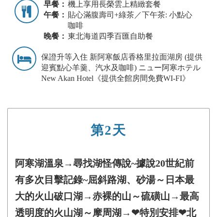
早餐：
機上享用長榮雲上精緻套餐
午餐：
貼心滿腹壽司+綠茶／下午茶: 小點心
咖啡
晚餐：
東北海道四季百匯自助餐
保證升等入住 新阿寒飯店香格里拉面湖房 (提供
迎賓點心羊羹、汽水及咖啡) ニュー阿寒ホテル
New Akan Hotel《提供全館房間免費WI-FI》
第2天
阿寒湖溫泉→尋找湖怪傳說~據說20世紀前
有多次目擊記錄~屈斜路湖、砂湯～日本最
大的火山破口湖→赤裸的山～硫磺山→最高
透明度的火山湖～摩周湖→❤特別安排❤北