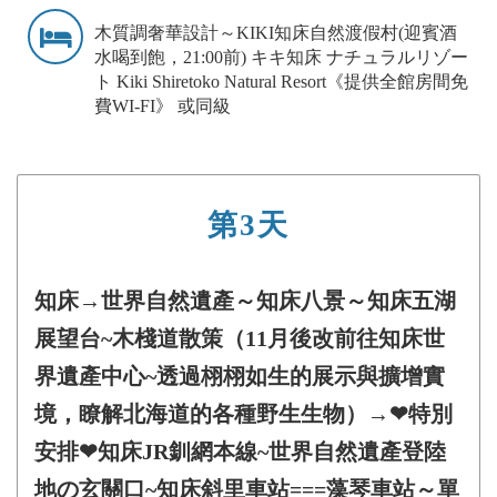
木質調奢華設計～KIKI知床自然渡假村(迎賓酒
水喝到飽，21:00前) キキ知床 ナチュラルリゾー
ト Kiki Shiretoko Natural Resort《提供全館房間免
費WI-FI》 或同級
第3天
知床→世界自然遺產～知床八景～知床五湖
展望台~木棧道散策（11月後改前往知床世
界遺產中心~透過栩栩如生的展示與擴增實
境，瞭解北海道的各種野生生物）→❤特別
安排❤知床JR釧網本線~世界自然遺產登陸
地の玄關口~知床斜里車站===藻琴車站～單