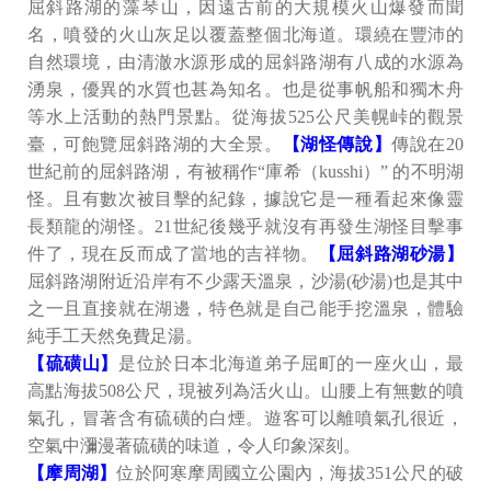
屈斜路湖的藻琴山，因遠古前的大規模火山爆發而聞
名，噴發的火山灰足以覆蓋整個北海道。環繞在豐沛的
自然環境，由清澈水源形成的屈斜路湖有八成的水源為
湧泉，優異的水質也甚為知名。也是從事帆船和獨木舟
等水上活動的熱門景點。從海拔525公尺美幌峠的觀景
臺，可飽覽屈斜路湖的大全景。
【湖怪傳說】
傳說在20
世紀前的屈斜路湖，有被稱作“庫希（kusshi）” 的不明湖
怪。且有數次被目擊的紀錄，據說它是一種看起來像靈
長類龍的湖怪。21世紀後幾乎就沒有再發生湖怪目擊事
件了，現在反而成了當地的吉祥物。
【屈斜路湖砂湯】
屈斜路湖附近沿岸有不少露天溫泉，沙湯(砂湯)也是其中
之一且直接就在湖邊，特色就是自己能手挖溫泉，體驗
純手工天然免費足湯。
【硫磺山】
是位於日本北海道弟子屈町的一座火山，最
高點海拔508公尺，現被列為活火山。山腰上有無數的噴
氣孔，冒著含有硫磺的白煙。遊客可以離噴氣孔很近，
空氣中瀰漫著硫磺的味道，令人印象深刻。
【摩周湖】
位於阿寒摩周國立公園內，海拔351公尺的破