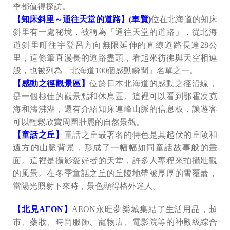
季都值得探訪。
【知床斜里～通往天堂的道路】(車覽)
位在北海道的知床
斜里有一處秘境，被稱為「通往天堂的道路」，從北海
道斜里町往宇登呂方向無限延伸的直線道路長達28公
里，這條筆直漫長的道路盡頭，看起來彷彿與天空相連
般，也被列為「北海道100個感動瞬間」名單之一。
【感動之徑觀景區】
位於日本北海道的感動之徑沿線，
是一個極佳的觀景點和休息區。這裡可以看到鄂霍次克
海和濤沸湖，還有介紹知床連峰山脈的信息板，讓遊客
可以輕鬆欣賞周圍壯麗的自然景觀。
【童話之丘】
童話之丘最著名的特色是其起伏的丘陵和
遠方的山脈背景，形成了一幅幅如同童話故事般的畫
面。這裡是攝影愛好者的天堂，許多人專程來拍攝壯觀
的風景。在冬季童話之丘的丘陵地帶被厚厚的雪覆蓋，
當陽光照射下來時，景色顯得格外迷人。
【北見AEON】
AEON永旺夢樂城集結了生活用品，超
市、藥妝、時尚服飾、寵物店、電影院等的神殿級綜合