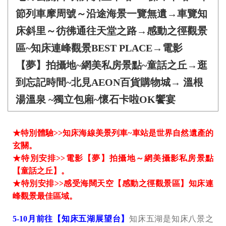
節列車摩周號～沿途海景一覽無遺→車覽知
床斜里～彷彿通往天堂之路→感動之徑觀景
區~知床連峰觀景BEST PLACE→電影
【夢】拍攝地~網美私房景點~童話之丘→逛
到忘記時間~北見AEON百貨購物城→ 溫根
湯溫泉 ~獨立包廂~懷石卡啦OK饗宴
★特別體驗>>知床海線美景列車~車站是世界自然遺產的
玄關。
★特別安排>>電影【夢】拍攝地～網美攝影私房景點
【童話之丘】。
★特別安排>>感受海闊天空【感動之徑觀景區】知床連
峰觀景最佳區域。
5-10月前往【知床五湖展望台】
知床五湖是知床八景之