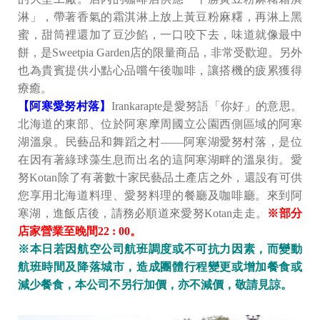
淋」，帶著香氣的霜淇淋上放上黃豆粉麻糬，再淋上黑
蜜，甜筒裡還加了豆沙餡，一口咬下去，味道就像最中
餅，是Sweetpia Garden店的限量商品，非常受歡迎。另外
也為貴賓提供小點心品嚐午後咖啡，讓搭機的疲累獲得
療癒。
【阿寒愛努村落】
Irankarapte是愛努語「你好」的意思。
北海道的東部、位於阿寒摩周國立公園西側區域的阿寒
湖溫泉。民藝品和舞蹈之村――阿寒湖愛努村落，是位
在因有著綠球藻生息而出名的這阿寒湖畔的溫泉街。愛
努Kotan除了有著數十家民藝品土產店之外，還設有可供
您享用北海道料理、愛努料理的餐廳及咖啡廳。來到阿
寒湖，進飯店後，請務必順道來愛努Kotan走走。
※部分
店家營業至晚間22 : 00。
※本日若因航空公司航班調度或不可抗力因素，而變動
航班時間及降落城市，造成團體行程變更或增加餐食或
減少餐食，本公司不另行加價，亦不減價，敬請見諒。