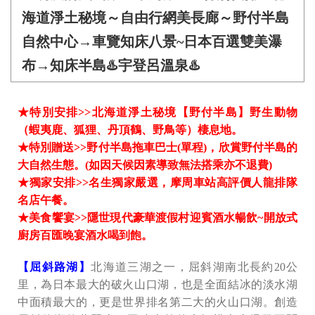
海道淨土秘境～自由行網美長廊～野付半島
自然中心→車覽知床八景~日本百選雙美瀑
布→知床半島♨️宇登呂溫泉♨️
★特別安排>>北海道淨土秘境【野付半島】野生動物
（蝦夷鹿、狐狸、丹頂鶴、野鳥等）棲息地。
★特別贈送>>野付半島拖車巴士(單程)，欣賞野付半島的
大自然生態。(如因天候因素導致無法搭乘亦不退費)
★獨家安排>>名生獨家嚴選，摩周車站高評價人龍排隊
名店午餐。
★美食饗宴>>隱世現代豪華渡假村迎賓酒水暢飲~開放式
廚房百匯晚宴酒水喝到飽。
【屈斜路湖】
北海道三湖之一，屈斜湖南北長約20公
里，為日本最大的破火山口湖，也是全面結冰的淡水湖
中面積最大的，更是世界排名第二大的火山口湖。創造