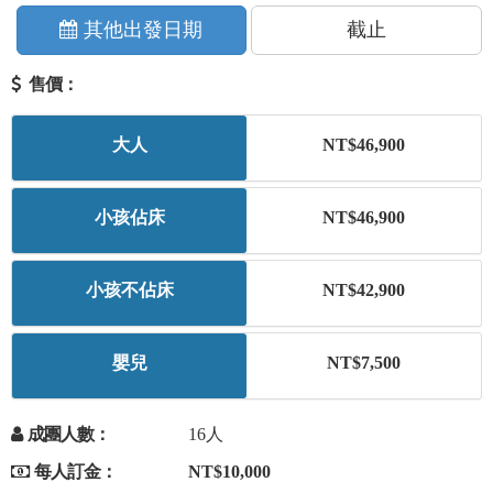
+
美加紐澳
其他出發日期
截止
售價：
+
歐洲
大人
NT$46,900
客製化行程
小孩佔床
NT$46,900
小孩不佔床
NT$42,900
嬰兒
NT$7,500
成團人數：
16人
每人訂金：
NT$10,000