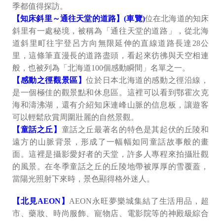
季都值得探訪。
【知床斜里～通往天堂的道路】(車覽)
位在北海道的知床
斜里有一處秘境，被稱為「通往天堂的道路」，從北海
道斜里町往宇登呂方向無限延伸的直線道路長達28公
里，這條筆直漫長的道路盡頭，看起來彷彿與天空相連
般，也被列為「北海道100個感動瞬間」名單之一。
【感動之徑觀景區】
位於日本北海道的感動之徑沿線，
是一個極佳的觀景點和休息區。這裡可以看到鄂霍次克
海和濤沸湖，還有介紹知床連峰山脈的信息板，讓遊客
可以輕鬆欣賞周圍壯麗的自然景觀。
【童話之丘】
童話之丘最著名的特色是其起伏的丘陵和
遠方的山脈背景，形成了一幅幅如同童話故事般的畫
面。這裡是攝影愛好者的天堂，許多人專程來拍攝壯觀
的風景。在冬季童話之丘的丘陵地帶被厚厚的雪覆蓋，
當陽光照射下來時，景色顯得格外迷人。
【北見AEON】
AEON永旺夢樂城集結了生活用品，超
市、藥妝、時尚服飾、寵物店、電影院等的神殿級綜合