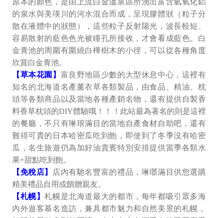
原本的顏色，是由上流白金溫泉區所湧出富含氫氧化鋁
的泉水與美瑛川的河水混合而成，呈現膠體狀（粒子分
散在液體中的狀態），這些粒子反射陽光，波長較短、
容易散射的藍色色光被瞳孔所接收，才會看成藍色。白
金青池的周圍有圍繞白樺樹木的小徑，可以從各種角度
欣賞白金青池。
【草本花園】
富良野地區少數的大型休息中心，這裡有
知名的北海道名產薰衣草各類製品，由食品、精油、枕
頭等各類商品以及當地各種產銷名物，還有提供自製香
料香草枕頭的DIY體驗哦！！！此站最為著名的則是這裡
的餐廳，不只有琳琅滿目的當地自產食材自助吧，還有
難得可貴的日本哈密瓜吃到飽，即使到了冬季沒有哈密
瓜，名生旅遊仍為加好油貴賓特別安排提供當季各類水
果+甜點吃到飽。
【免稅店】
店內有馳名豐富的禮品，琳瑯滿目供您選購
精美禮品自用或饋贈親友。
【札幌】
札幌是北海道最大的都市，每年都吸引眾多海
內外遊客慕名造訪，兼具都市魅力和自然美景的札幌，