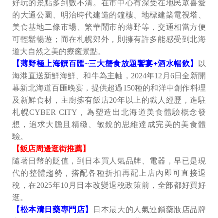
好玩的景點多到數不清。在市中心有深受在地民眾喜愛
的大通公園、明治時代建造的鐘樓、地標建築電視塔、
美食基地二條市場、繁華鬧市的薄野等，交通相當方便
可輕鬆暢遊；而在札幌郊外，則擁有許多能感受到北海
道大自然之美的療癒景點。
【薄野極上海饌百匯~三大蟹食放題饗宴+酒水暢飲】
以
海港直送新鮮海鮮、和牛為主軸，2024年12月6日全新開
幕新北海道百匯晚宴，提供超過150種的和洋中創作料理
及新鮮食材，主廚擁有飯店20年以上的職人經歷，進駐
札幌CYBER CITY，為塑造出北海道美食體驗概念發
想，追求大膽且精緻、敏銳的思維達成完美的美食體
驗。
【飯店周邊逛街推薦】
隨著日幣的貶值，到日本買人氣品牌、電器，早已是現
代的整體趨勢，搭配各種折扣再配上店內即可直接退
稅，在2025年10月日本改變退稅政策前，全部都好買好
逛。
【松本清日藥專門店】
日本最大的人氣連鎖藥妝店品牌