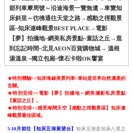
節列車摩周號～沿途海景一覽無遺→車覽知
床斜里～彷彿通往天堂之路→感動之徑觀景
區~知床連峰觀景BEST PLACE→電影
【夢】拍攝地~網美私房景點~童話之丘→逛
到忘記時間~北見AEON百貨購物城→ 溫根
湯溫泉 ~獨立包廂~懷石卡啦OK饗宴
★特別體驗>>知床海線美景列車~車站是世界自然遺產的
玄關。
★特別安排>>電影【夢】拍攝地～網美攝影私房景點
【童話之丘】。
★特別安排>>感受海闊天空【感動之徑觀景區】知床連
峰觀景最佳區域。
5-10月前往【知床五湖展望台】
知床五湖是知床八景之