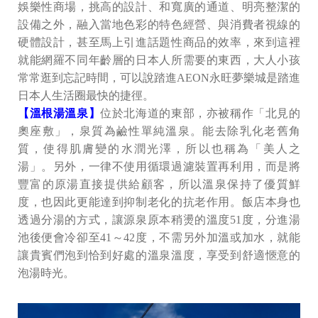
娛樂性商場，挑高的設計、和寬廣的通道、明亮整潔的
設備之外，融入當地色彩的特色經營、與消費者視線的
硬體設計，甚至馬上引進話題性商品的效率，來到這裡
就能網羅不同年齡層的日本人所需要的東西，大人小孩
常常逛到忘記時間，可以說踏進AEON永旺夢樂城是踏進
日本人生活圈最快的捷徑。
【溫根湯溫泉】
位於北海道的東部，亦被稱作「北見的
奧座敷」，泉質為鹼性單純溫泉。能去除乳化老舊角
質，使得肌膚變的水潤光澤，所以也稱為「美人之
湯」。另外，一律不使用循環過濾裝置再利用，而是將
豐富的原湯直接提供給顧客，所以溫泉保持了優質鮮
度，也因此更能達到抑制老化的抗老作用。飯店本身也
透過分湯的方式，讓源泉原本稍燙的溫度51度，分進湯
池後便會冷卻至41～42度，不需另外加溫或加水，就能
讓貴賓們泡到恰到好處的溫泉溫度，享受到舒適愜意的
泡湯時光。