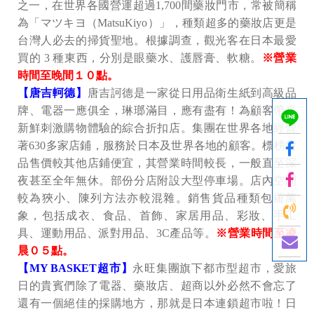
之一，在世界各國營運超過1,700間藥妝門市，常被簡稱
為「マツキヨ（MatsuKiyo）」，種類超多的藥妝店更是
台灣人必去的掃貨聖地。根據調查，觀光客在日本最愛
買的 3 種東西，分別是眼藥水、護唇膏、軟糖。
※營業
時間至晚間１０點。
【唐吉軻德】
唐吉訶德是一家從日用品衛生紙到高級品
牌、電器一應俱全，琳瑯滿目，應有盡有！為顧客帶來
新鮮刺激購物體驗的綜合折扣店。集團在世界各地經營
著630多家店鋪，服務於日本及世界各地的顧客。標榜貨
品售價較其他店鋪便宜，其營業時間較長，一般直至深
夜甚至全年無休。部份分店附設大型停車場。店內空間
較為狹小、陳列方法亦較混雜。銷售貨品種類包羅萬
象，包括成衣、食品、首飾、家居用品、彩妝、手工
具、運動用品、派對用品、3C產品等。
※營業時間至凌
晨０５點。
【MY BASKET超市】
永旺集團旗下都市型超市，愛旅
日的貴賓們除了電器、藥妝店、超商以外必然不會忘了
還有一個絕佳的採購地方，那就是日本連鎖超市啦！日