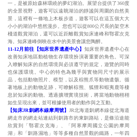
一，是被原始森林環繞的夢幻湖泊。展望台提供了360度
的全景視野，遊客可以遠眺湖泊的靜謐與周圍的自然美
景，這裡有一條地上木板步道，遊客可以在這五個大大
小小的湖泊中悠然漫步。您也可以從800公尺長的架空木
棧道觀賞湖泊，還可以近距離觀賞知床連峰和鄂霍次克
海。知床連峰倒映在水中的美景會讓您陶醉。
11-12月前往【知床世界遺產中心】
知床世界遺產中心在
改善知床地區動植物生存環境扮演著重要的角色。可深
入瞭解知床的自然環境與必須遵守的規定，遊覽的同時
也保護環境。中心的特色為幾乎與實物同尺寸的展示
品，包括動物照片、模型，以及棕熊爪等動物遺骸。循
著地板上的動物足跡，可瞭解棕熊、狐狸和蝦夷鹿等棲
息於知床的動物。透過擴增實境技術，將當地動物栩栩
如生呈現出來，並可根據使用者的動作與之互動。
【知床JR釧網本線摩周號】
JR北海道釧網本線從北海道
網走市的網走站連結到釧路市的東釧路站，是條沿途能
欣賞到「鄂霍次克海」、「阿寒摩周國立公園的摩周
湖」和「釧路濕地」等等多種自然景觀的鐵路，一年四