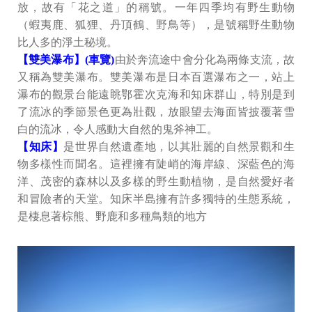
放，故有「花之道」的稱號。一年四季均有野生動物
（蝦夷鹿、狐狸、丹頂鶴、野鳥等），是號稱野生動物
比人多的淨土秘境。
【雙美瀑布】(車覽)
由於奔流途中會分化為兩條支流，故
又稱為雙美瀑布。雙美瀑布是日本百選瀑布之一，站上
瀑布的觀景台能遠眺鄂霍次克海和知床群山，特別是到
了流冰的季節景色更為壯觀，放眼望去海面皆披覆著雪
白的流冰，令人感動大自然的鬼斧神工。
【知床】
是世界自然遺產地，以其壯麗的自然景觀和生
物多樣性而聞名。這裡擁有陡峭的海岸線、深藍色的海
洋、茂密的森林以及多樣的野生動植物，是自然愛好者
和冒險者的天堂。知床半島擁有許多獨特的生態系統，
是棲息著棕熊、野鹿和多種鳥類的地方