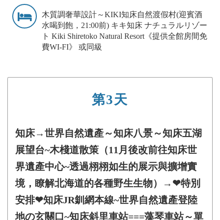
木質調奢華設計～KIKI知床自然渡假村(迎賓酒
水喝到飽，21:00前) キキ知床 ナチュラルリゾー
ト Kiki Shiretoko Natural Resort《提供全館房間免
費WI-FI》 或同級
第3天
知床→世界自然遺產～知床八景～知床五湖
展望台~木棧道散策（11月後改前往知床世
界遺產中心~透過栩栩如生的展示與擴增實
境，瞭解北海道的各種野生生物）→❤特別
安排❤知床JR釧網本線~世界自然遺產登陸
地の玄關口~知床斜里車站===藻琴車站～單