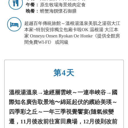
午餐：
原生牧場海景燒肉定食
晚餐：
螃蟹海饌懷石御膳
超越百年傳統旅館～溫根湯溫泉美肌之湯宿大江
本家~特別安排獨立包廂卡啦OK 温根湯 大江本
家 Onneyu Onsen Ryokan Oe Honke《提供全館房
間免費WI-FI》 或同級
第4天
溫根湯溫泉→途經層雲峽～一連串峽谷→國
際知名廣告取景地〜綿延起伏的繽紛美瑛～
四季彩之丘～一年三季視覺饗宴(隨氣候變
遷，11月後改前往富田農場，12月後則改前