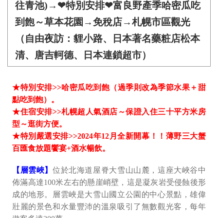
往青池)→❤特別安排❤富良野產季哈密瓜吃
到飽～草本花園→免稅店→札幌市區觀光
（自由夜訪：貍小路、日本著名藥粧店松本
清、唐吉軻德、日本連鎖超市）
★特別安排>>哈密瓜吃到飽（過季則改為季節水果＋甜
點吃到飽）。
★住宿安排>>札幌超人氣酒店～保證入住三十平方米房
型～逛街方便。
★特別嚴選安排>>2024年12月全新開幕！！薄野三大蟹
百匯食放題饗宴+酒水暢飲。
【層雲峽】
位於北海道屋脊大雪山山麓，這座大峽谷中
佈滿高達100米左右的懸崖峭壁，這是凝灰岩受侵蝕後形
成的地形。層雲峽是大雪山國立公園的中心景點，雄偉
壯麗的景色和水量豐沛的溫泉吸引了無數觀光客，每年