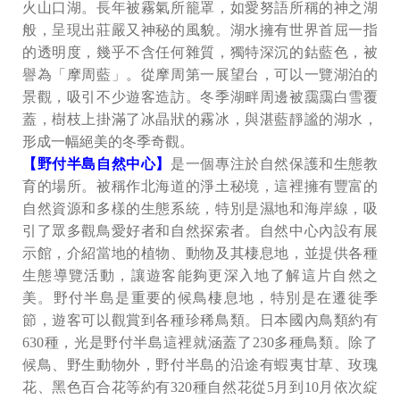
火山口湖。長年被霧氣所籠罩，如愛努語所稱的神之湖
般，呈現出莊嚴又神秘的風貌。湖水擁有世界首屈一指
的透明度，幾乎不含任何雜質，獨特深沉的鈷藍色，被
譽為「摩周藍」。從摩周第一展望台，可以一覽湖泊的
景觀，吸引不少遊客造訪。冬季湖畔周邊被靄靄白雪覆
蓋，樹枝上掛滿了冰晶狀的霧冰，與湛藍靜謐的湖水，
形成一幅絕美的冬季奇觀。
【野付半島自然中心】
是一個專注於自然保護和生態教
育的場所。被稱作北海道的淨土秘境，這裡擁有豐富的
自然資源和多樣的生態系統，特別是濕地和海岸線，吸
引了眾多觀鳥愛好者和自然探索者。自然中心內設有展
示館，介紹當地的植物、動物及其棲息地，並提供各種
生態導覽活動，讓遊客能夠更深入地了解這片自然之
美。野付半島是重要的候鳥棲息地，特別是在遷徙季
節，遊客可以觀賞到各種珍稀鳥類。日本國內鳥類約有
630種，光是野付半島這裡就涵蓋了230多種鳥類。除了
候鳥、野生動物外，野付半島的沿途有蝦夷甘草、玫瑰
花、黑色百合花等約有320種自然花從5月到10月依次綻