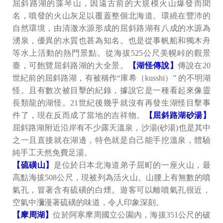
屈斜路湖的藻琴山，因遠古前的大規模火山爆發而聞
名，噴發的火山灰足以覆蓋整個北海道。環繞在豐沛的
自然環境，由清澈水源形成的屈斜路湖有八成的水源為
湧泉，優異的水質也甚為知名。也是從事帆船和獨木舟
等水上活動的熱門景點。從海拔525公尺美幌峠的觀景
臺，可飽覽屈斜路湖的大全景。
【湖怪傳說】
傳說在20
世紀前的屈斜路湖，有被稱作“庫希（kusshi）” 的不明湖
怪。且有數次被目擊的紀錄，據說它是一種看起來像靈
長類龍的湖怪。21世紀後幾乎就沒有再發生湖怪目擊事
件了，現在反而成了當地的吉祥物。
【屈斜路湖砂湯】
屈斜路湖附近沿岸有不少露天溫泉，沙湯(砂湯)也是其中
之一且直接就在湖邊，特色就是自己能手挖溫泉，體驗
純手工天然免費足湯。
【硫磺山】
是位於日本北海道弟子屈町的一座火山，最
高點海拔508公尺，現被列為活火山。山腰上有無數的噴
氣孔，冒著含有硫磺的白煙。遊客可以離噴氣孔很近，
空氣中瀰漫著硫磺的味道，令人印象深刻。
【摩周湖】
位於阿寒摩周國立公園內，海拔351公尺的破