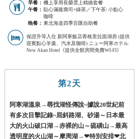
早餐：
機上享用長榮雲上精緻套餐
午餐：
貼心滿腹壽司+綠茶／下午茶: 小點心
咖啡
晚餐：
東北海道四季百匯自助餐
保證升等入住 新阿寒飯店香格里拉面湖房 (提供
迎賓點心羊羹、汽水及咖啡) ニュー阿寒ホテル
New Akan Hotel《提供全館房間免費WI-FI》
第2天
阿寒湖溫泉→尋找湖怪傳說~據說20世紀前
有多次目擊記錄~屈斜路湖、砂湯～日本最
大的火山破口湖→赤裸的山～硫磺山→最高
透明度的火山湖～摩周湖→❤特別安排❤北