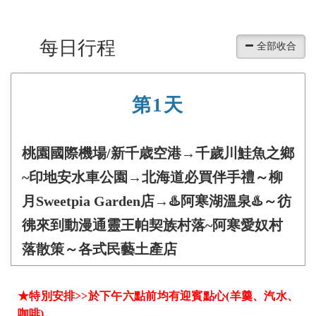
每日行程
第1天
桃園國際機場/新千歳空港→千歲川鮭魚之鄉
~印地安水車公園→北海道必買伴手禮～柳
月Sweetpia Garden店→♨️阿寒湖溫泉♨️～彷
彿來到動漫通靈王帕契族村落~阿寒愛奴村
落散策～各式民藝土產店
★特別安排>>於下午六點前均有迎賓點心(羊羹、汽水、
咖啡)。