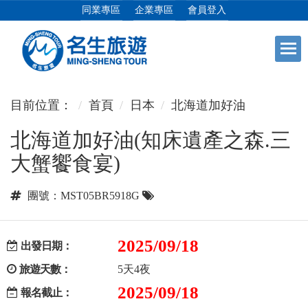
同業專區
企業專區
會員登入
+
日本專館
目前位置：
首頁
日本
北海道加好油
北海道加好油(知床遺產之森.三
+
郵輪假期
大蟹饗食宴)
+
海島假期
團號：MST05BR5918G
+
韓國
2025/09/18
出發日期：
旅遊天數：
5天4夜
+
東南亞
2025/09/18
報名截止：