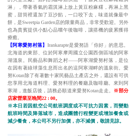
淋」，帶著香氣的霜淇淋上放上黃豆粉麻糬，再淋上黑
蜜，甜筒裡還加了豆沙餡，一口咬下去，味道就像最中
餅，是Sweetpia Garden店的限量商品，非常受歡迎。另外
也為貴賓提供小點心品嚐午後咖啡，讓搭機的疲累獲得
療癒。
【阿寒愛努村落】
Irankarapte是愛努語「你好」的意思。
北海道的東部、位於阿寒摩周國立公園西側區域的阿寒
湖溫泉。民藝品和舞蹈之村――阿寒湖愛努村落，是位
在因有著綠球藻生息而出名的這阿寒湖畔的溫泉街。愛
努Kotan除了有著數十家民藝品土產店之外，還設有可供
您享用北海道料理、愛努料理的餐廳及咖啡廳。來到阿
寒湖，進飯店後，請務必順道來愛努Kotan走走。
※部分
店家營業至晚間22 : 00。
※本日若因航空公司航班調度或不可抗力因素，而變動
航班時間及降落城市，造成團體行程變更或增加餐食或
減少餐食，本公司不另行加價，亦不減價，敬請見諒。