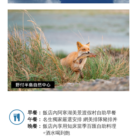
早餐：
飯店內阿寒湖美景渡假村自助早餐
午餐：
名生獨家嚴選安排 網美排隊豬排丼
晚餐：
飯店內享用知床當季百匯自助料理
+酒水喝到飽