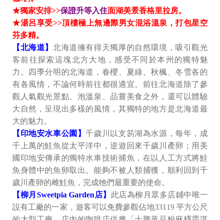
★獨家安排>>
保證升等入住
面湖美景香格里拉房。
★湯呂享受>>頂樓極上無邊際男女混浴溫泉，打包星空
芬多精。
【北海道】
北海道擁有得天獨厚的自然環境，吸引觀光
客前往探索這塊北方大地，感受不同於本州的獨特魅
力。四季分明的北海道，春櫻、夏綠、秋楓、冬雪各的
有各風情，不論何時前往都很適宜。前往北海道除了參
觀人氣觀光景點、泡溫泉、品嘗美食之外，還可以體驗
大自然，呈現出多樣的風情，其獨特的地方是北海道最
大的魅力。
【印地安水車公園】
千歲川以支笏湖為水源，每年，成
千上萬的鮭魚從太平洋中，逆遊回來千歲川產卵；用美
國印地安傳承的獨特水車技術捕魚，在以人工方式將鮭
魚身體中的魚卵取出。能夠不被人類捕獲，順利回到千
歲川產卵的雌鮭魚，完成牠們最重要的使命。
【柳月Sweetpia Garden店】
此店為柳月眾多店鋪中唯一
設有工廠的一家，遊客可以免費參觀佔地33119 平方公尺
的大型工廠。店內的咖啡店供應「十勝黃豆粉麻糬霜淇