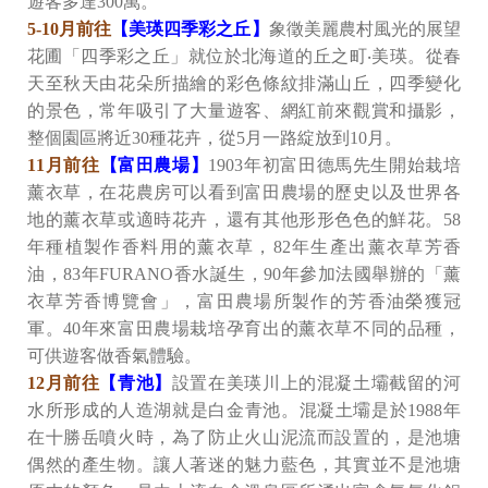
遊客多達300萬。
5-10月前往
【美瑛四季彩之丘】
象徵美麗農村風光的展望
花圃「四季彩之丘」就位於北海道的丘之町‧美瑛。從春
天至秋天由花朵所描繪的彩色條紋排滿山丘，四季變化
的景色，常年吸引了大量遊客、網紅前來觀賞和攝影，
整個園區將近30種花卉，從5月一路綻放到10月。
11月前往
【富田農場】
1903年初富田德馬先生開始栽培
薰衣草，在花農房可以看到富田農場的歷史以及世界各
地的薰衣草或適時花卉，還有其他形形色色的鮮花。58
年種植製作香料用的薰衣草，82年生產出薰衣草芳香
油，83年FURANO香水誕生，90年參加法國舉辦的「薰
衣草芳香博覽會」，富田農場所製作的芳香油榮獲冠
軍。40年來富田農場栽培孕育出的薰衣草不同的品種，
可供遊客做香氣體驗。
12月前往
【青池】
設置在美瑛川上的混凝土壩截留的河
水所形成的人造湖就是白金青池。混凝土壩是於1988年
在十勝岳噴火時，為了防止火山泥流而設置的，是池塘
偶然的產生物。讓人著迷的魅力藍色，其實並不是池塘