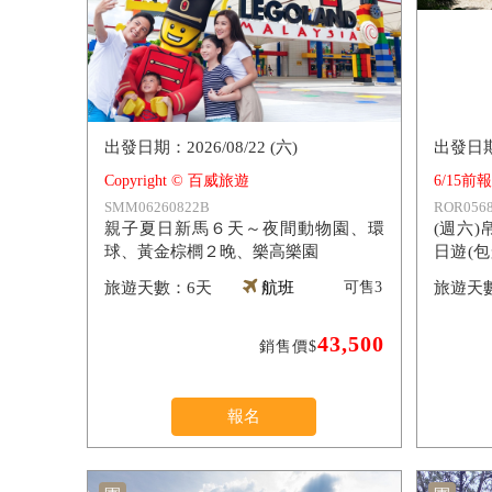
2026/08/22 (六)
Copyright © 百威旅遊
6/15前
SMM06260822B
ROR0568
親子夏日新馬６天～夜間動物園、環
(週六
球、黃金棕櫚２晚、樂高樂園
日遊(
無毒水
6天
航班
可售
3
假村）
43,500
銷售價$
報名