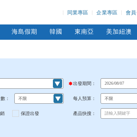
同業專區
企業專區
會員
海島假期
韓國
東南亞
美加紐澳
出發期間：
天數：
每人預算：
銷
保證出發
產品快搜：