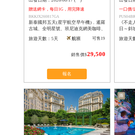
2026/08/17 (一)
贈送網卡，每日1G，用完降速
一口價/
BKKJX260817GA
PUS04BR
新泰國邦五天(星宇航空早午機)﹐暹羅
《不走
古城、全明星號、班尼迪克網美咖啡、
日～斜
指壓按摩翡翠灣海灘俱樂部、爽泰渡
【長榮
5天
航班
可售
19
假、莊園喬德夜市
29,500
銷售價$
報名
團
團