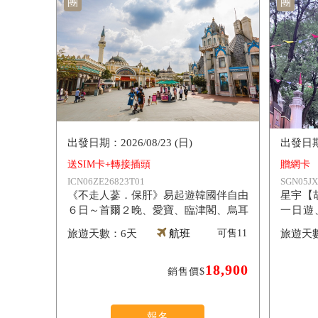
團
團
2026/08/23 (日)
送SIM卡+轉接插頭
贈網卡
ICN06ZE26823T01
SGN05JX
《不走人蔘．保肝》易起遊韓國伴自由
星宇【
６日～首爾２晚、愛寶、臨津閣、烏耳
一日遊
島★易斯達
Land
6天
航班
可售
11
18,900
銷售價$
報名