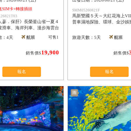
2026/08/21 (五)
2026/08/21 (五)
送SIM卡+轉接插頭
SMM05260821F
馬新雙國５天～大紅花海上VIL
26821T03
人蔘．保肝》長榮釜山省一夏４
普車濕地探險、環球、金沙娛
坡滑車、海岸列車、漫步海雲台
】
4天
航班
可售
1
5天
航班
19,900
銷售價$
銷售價$
報名
報名
團