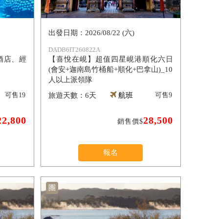
2026/08/22 (六)
DADB6IT260822A
酒店、經
【喜悅在峴】超值四星峴港順化六日
(會安+迦南島竹桶船+順化+巴拿山)_10
人以上派領隊
可售
19
6天
航班
可售
9
22,800
28,500
銷售價$
報名
團