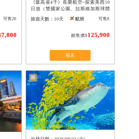
《最高省4千》長榮航空~探索美西10
日遊（雙國家公園、拉斯維加斯球體
（入內參觀）、羚羊峽谷雙奇觀、環球
可售
20
10天
航班
可售
8
影城）
37,800
125,900
銷售價$
報名
團