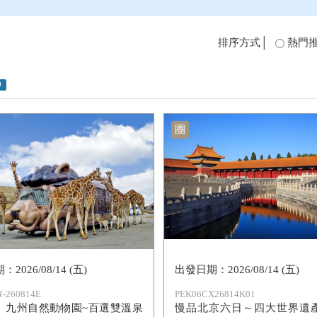
排序方式│
熱門
0
團
2026/08/14 (五)
2026/08/14 (五)
-260814E
PEK06CX26814K01
】九州自然動物園~百選雙溫泉
慢品北京六日～四大世界遺