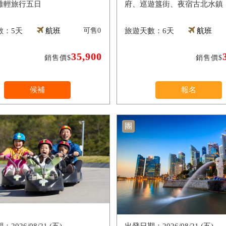
雅輕旅行五日
府、巡遊簋街、夜宿古北水鎮
5天
航班
可售
0
6天
航班
35,900
銷售價$
銷售價$
候補
報名
團