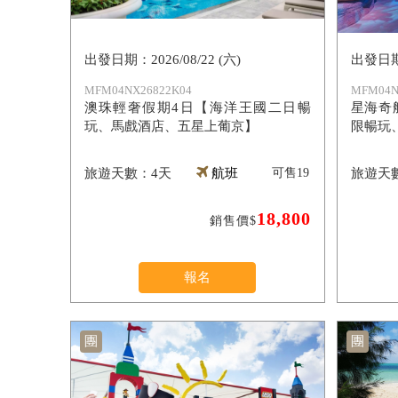
2026/08/22 (六)
MFM04NX26822K04
MFM04N
澳珠輕奢假期4日【海洋王國二日暢
星海奇
玩、馬戲酒店、五星上葡京】
限暢玩
4天
航班
可售
19
18,800
銷售價$
報名
團
團