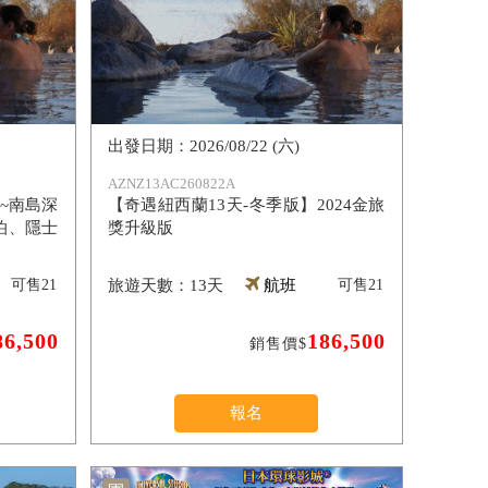
2026/08/22 (六)
AZNZ13AC260822A
~南島深
【奇遇紐西蘭13天-冬季版】2024金旅
泊、隱士
獎升級版
可售
21
13天
航班
可售
21
86,500
186,500
銷售價$
報名