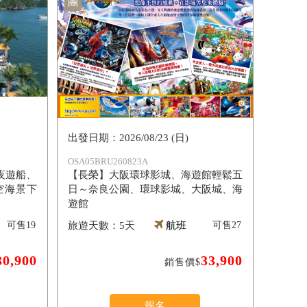
團
2026/08/23 (日)
OSA05BRU260823A
夜遊船、
【長榮】大阪環球影城、海遊館輕鬆五
空海景下
日～奈良公園、環球影城、大阪城、海
遊館
可售
19
5天
航班
可售
27
30,900
33,900
銷售價$
報名