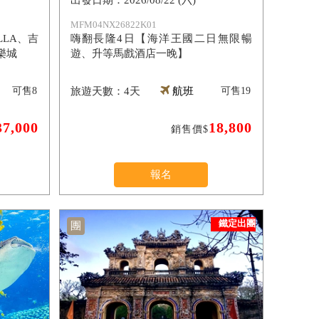
2026/08/22 (六)
MFM04NX26822K01
LA、吉
嗨翻長隆4日【海洋王國二日無限暢
樂城
遊、升等馬戲酒店一晚】
可售
8
4天
航班
可售
19
37,000
18,800
銷售價$
報名
鐵定出團
團