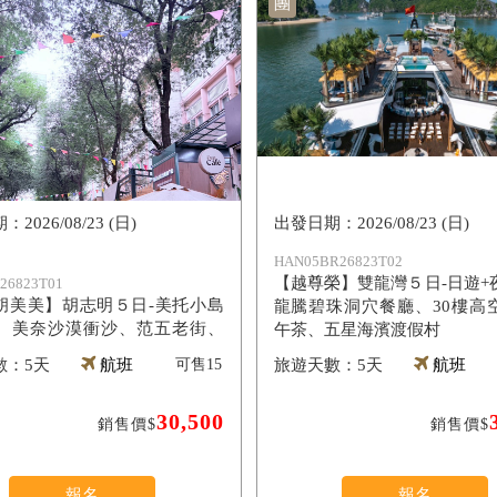
團
2026/08/23 (日)
2026/08/23 (日)
HAN05BR26823T02
【越尊榮】雙龍灣５日-日遊+
26823T01
胡美美】胡志明５日-美托小島
龍騰碧珠洞穴餐廳、30樓高
、美奈沙漠衝沙、范五老街、
午茶、五星海濱渡假村
mark 81、超人氣海鮮自助餐
5天
航班
可售
15
5天
航班
30,500
銷售價$
銷售價$
報名
報名