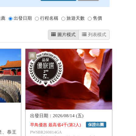
推薦
出發日期
行程名稱
旅遊天數
售價
圖片模式
列表模式
團
2026/08/14 (五)
保證出團
早鳥優惠 最高省4千(第2人)
產、恭王
PWSBR260814GA