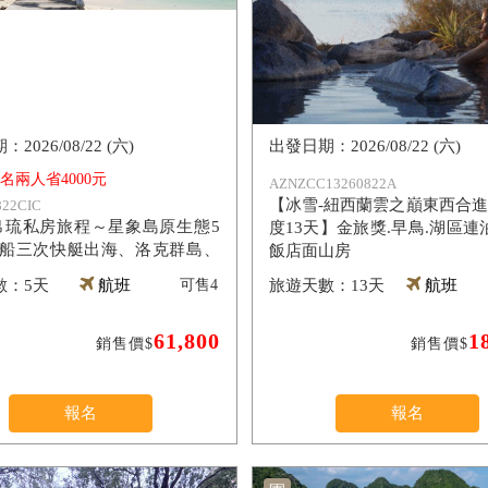
2026/08/22 (六)
2026/08/22 (六)
報名兩人省4000元
AZNZCC13260822A
【冰雪-紐西蘭雲之巔東西合進
22CIC
)帛琉私房旅程～星象島原生態5
度13天】金旅獎.早鳥.湖區連
包船三次快艇出海、洛克群島、
飯店面山房
母湖、牛奶湖、大斷層、老爺度
5天
航班
可售
4
13天
航班
61,800
1
銷售價$
銷售價$
報名
報名