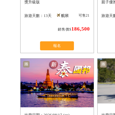
獎升級版
親子優
13天
航班
可售
21
186,500
銷售價$
報名
團
團