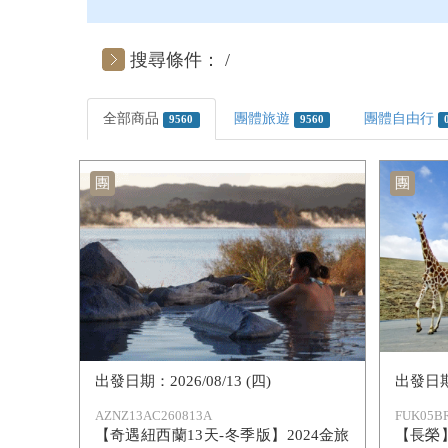
搜尋條件：
全部商品
團體旅遊
團體自由行
9560
9560
團
團
2026/08/13 (四)
AZNZ13AC260813A
FUK05BR
【奇遇紐西蘭13天-冬季版】2024金旅
【長榮