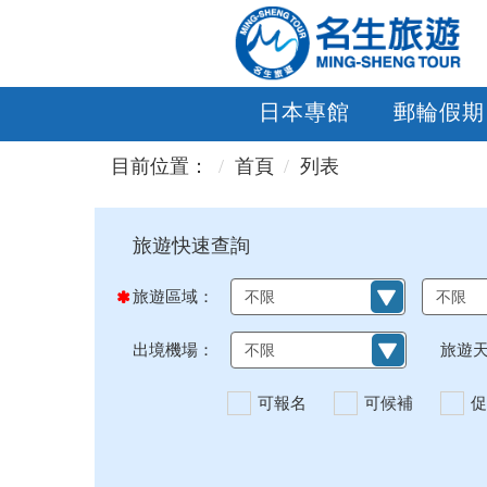
日本專館
郵輪假期
目前位置：
首頁
列表
旅遊區域：
出境機場：
旅遊
可報名
可候補
促