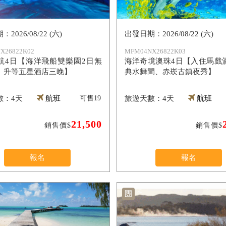
2026/08/22 (六)
2026/08/22 (六)
X26822K02
MFM04NX26822K03
航4日【海洋飛船雙樂園2日無
海洋奇境澳珠4日【入住馬戲
、升等五星酒店三晚】
典水舞間、赤崁古鎮夜秀】
4天
航班
可售
19
4天
航班
21,500
銷售價$
銷售價$
報名
報名
團