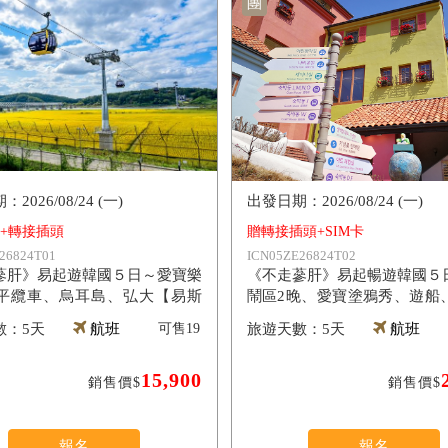
團
2026/08/24 (一)
2026/08/24 (一)
卡+轉接插頭
贈轉接插頭+SIM卡
26824T01
ICN05ZE26824T02
蔘肝》易起遊韓國５日～愛寶樂
《不走蔘肝》易起暢遊韓國５
平纜車、烏耳島、弘大【易斯
鬧區2晚、愛寶塗鴉秀、遊船
園【易斯達】
5天
航班
可售
19
5天
航班
15,900
銷售價$
銷售價$
報名
報名