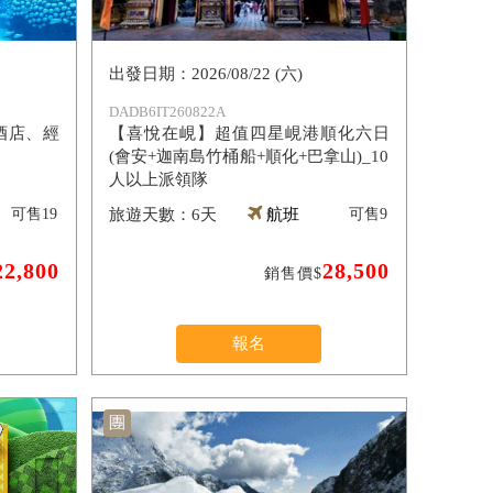
2026/08/22 (六)
DADB6IT260822A
酒店、經
【喜悅在峴】超值四星峴港順化六日
(會安+迦南島竹桶船+順化+巴拿山)_10
人以上派領隊
可售
19
6天
航班
可售
9
22,800
28,500
銷售價$
報名
團