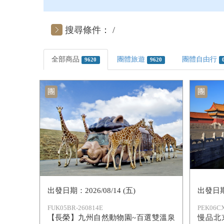
搜尋條件：
全部商品
團體旅遊
團體自由行
9620
9620
團
團
2026/08/14 (五)
FUK05BR-260814E
PEK06CX
【長榮】九州自然動物園~百選雙溫泉
慢品北