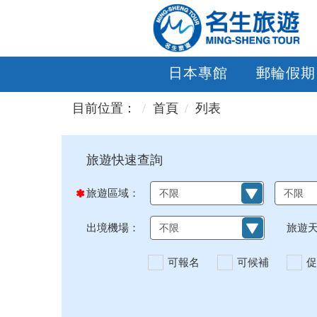
日本專館
郵輪假期
目前位置：
首頁
列表
旅遊區域：
出境機場：
旅遊
可報名
可候補
促