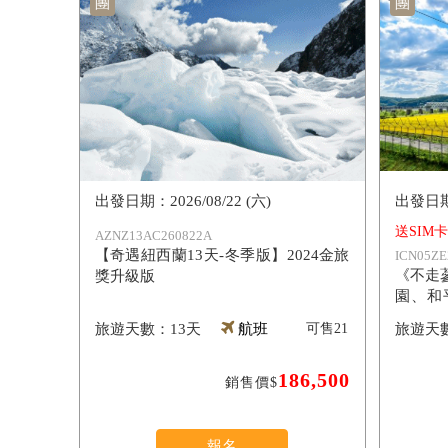
團
團
2026/08/22 (六)
送SIM
AZNZ13AC260822A
【奇遇紐西蘭13天-冬季版】2024金旅
ICN05ZE
《不走
獎升級版
園、和
達】
13天
航班
可售
21
186,500
銷售價$
報名