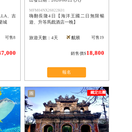
2026/08/22 (六)
MFM04NX26822K01
LA、吉
嗨翻長隆4日【海洋王國二日無限暢
樂城
遊、升等馬戲酒店一晚】
可售
8
4天
航班
可售
19
37,000
18,800
銷售價$
報名
鐵定出團
團