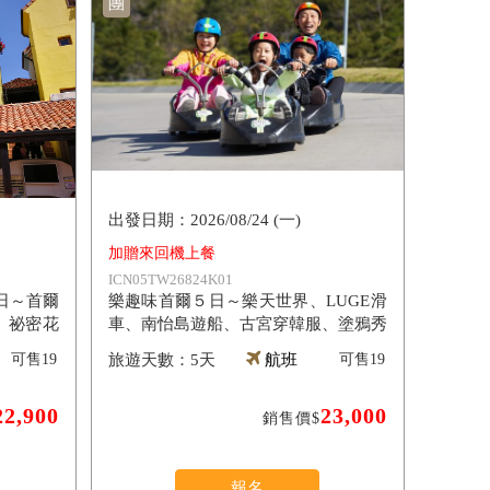
團
2026/08/24 (一)
加贈來回機上餐
ICN05TW26824K01
日～首爾
樂趣味首爾５日～樂天世界、LUGE滑
、祕密花
車、南怡島遊船、古宮穿韓服、塗鴉秀
可售
19
5天
航班
可售
19
22,900
23,000
銷售價$
報名