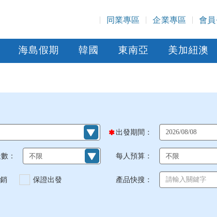
同業專區
企業專區
會員
海島假期
韓國
東南亞
美加紐澳
出發期間：
天數：
每人預算：
銷
保證出發
產品快搜：