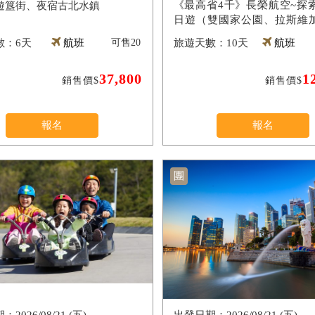
《最高省4千》長榮航空~探索
遊簋街、夜宿古北水鎮
日遊（雙國家公園、拉斯維
（入內參觀）、羚羊峽谷雙奇
6天
航班
可售
20
10天
航班
影城）
37,800
1
銷售價$
銷售價$
報名
報名
團