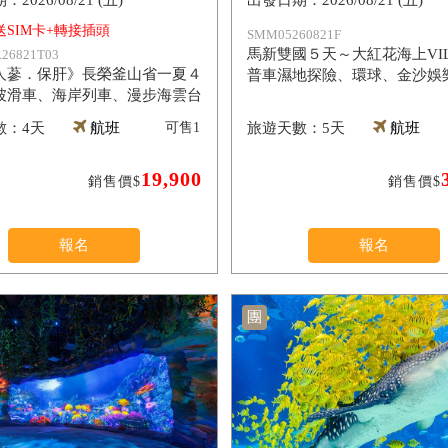
2026/08/21 (五)
2026/08/21 (五)
送SIM卡+轉接插頭
SMM05260821F
馬新雙國５天～大紅花海上VIL
26821T03
人蔘．保肝》長榮釜山省一夏４
普車濕地探險、環球、金沙娛
坡滑車、海岸列車、漫步海雲台
】
4天
航班
可售
1
5天
航班
19,900
銷售價$
銷售價$
報名
報名
團