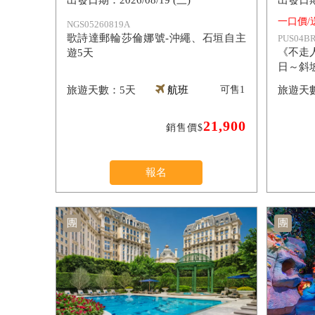
2026/08/19 (三)
一口價/
NGS05260819A
歌詩達郵輪莎倫娜號-沖繩、石垣自主
PUS04BR
《不走
遊5天
日～斜
【長榮
5天
航班
可售
1
21,900
銷售價$
報名
團
團