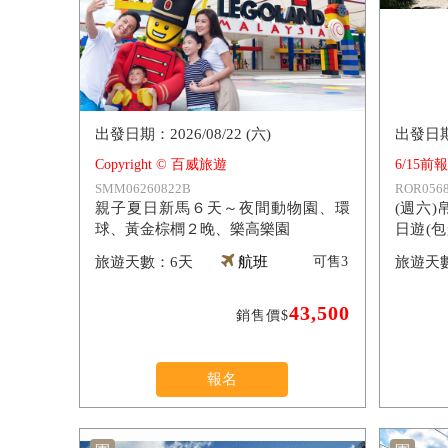
2026/08/22 (六)
Copyright © 百威旅遊
6/15前
SMM06260822B
ROR0568
親子夏日新馬６天～夜間動物園、環
(週六
球、黃金棕櫚２晚、樂高樂園
日遊(
無毒水
6天
航班
可售
3
假村）
43,500
銷售價$
報名