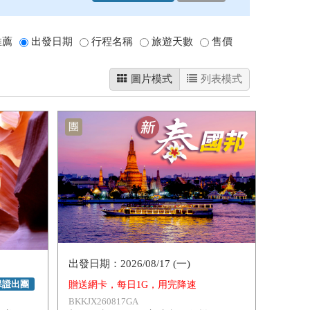
推薦
出發日期
行程名稱
旅遊天數
售價
圖片模式
列表模式
團
2026/08/17 (一)
保證出團
贈送網卡，每日1G，用完降速
BKKJX260817GA