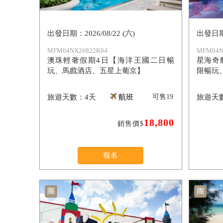
2026/08/22 (六)
MFM04NX26822K04
MFM04N
澳珠輕奢假期4日【海洋王國二日暢
星海奇
玩、馬戲酒店、五星上葡京】
限暢玩
4天
航班
可售
19
18,800
銷售價$
報名
團
團