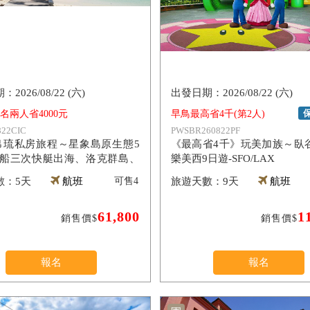
2026/08/22 (六)
2026/08/22 (六)
報名兩人省4000元
早鳥最高省4千(第2人)
22CIC
PWSBR260822PF
)帛琉私房旅程～星象島原生態5
《最高省4千》玩美加族～臥
包船三次快艇出海、洛克群島、
樂美西9日遊-SFO/LAX
母湖、牛奶湖、大斷層、老爺度
5天
航班
可售
4
9天
航班
61,800
1
銷售價$
銷售價$
報名
報名