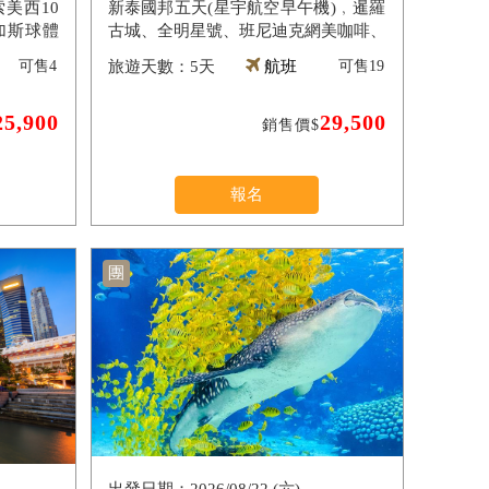
美西10
新泰國邦五天(星宇航空早午機)﹐暹羅
加斯球體
古城、全明星號、班尼迪克網美咖啡、
觀、環球
指壓按摩翡翠灣海灘俱樂部、爽泰渡
可售
4
5天
航班
可售
19
假、莊園喬德夜市
25,900
29,500
銷售價$
報名
團