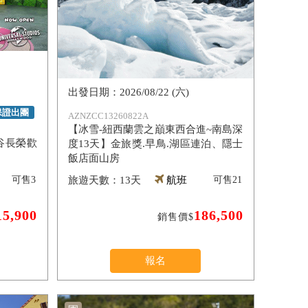
2026/08/22 (六)
保證出團
AZNZCC13260822A
【冰雪-紐西蘭雲之巔東西合進~南島深
谷長榮歡
度13天】金旅獎.早鳥.湖區連泊、隱士
飯店面山房
可售
3
13天
航班
可售
21
15,900
186,500
銷售價$
報名