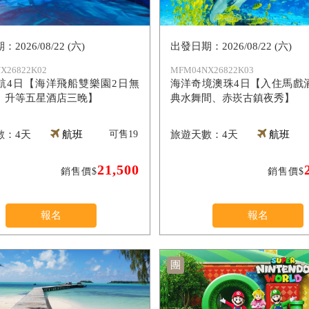
2026/08/22 (六)
2026/08/22 (六)
X26822K02
MFM04NX26822K03
航4日【海洋飛船雙樂園2日無
海洋奇境澳珠4日【入住馬戲
、升等五星酒店三晚】
典水舞間、赤崁古鎮夜秀】
4天
航班
可售
19
4天
航班
21,500
銷售價$
銷售價$
報名
報名
團