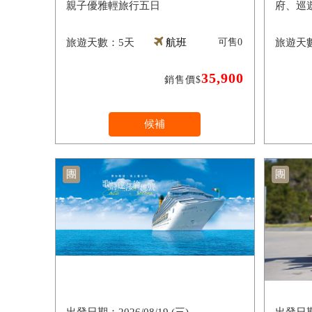
親子優雅輕旅行五日
府、巡
5天
航班
可售
0
35,900
銷售價$
候補
團
團