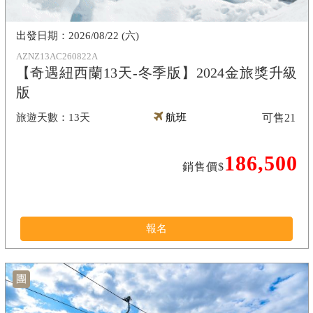
2026/08/22 (六)
AZNZ13AC260822A
【奇遇紐西蘭13天-冬季版】2024金旅獎升級
版
13天
航班
可售
21
186,500
銷售價$
報名
團