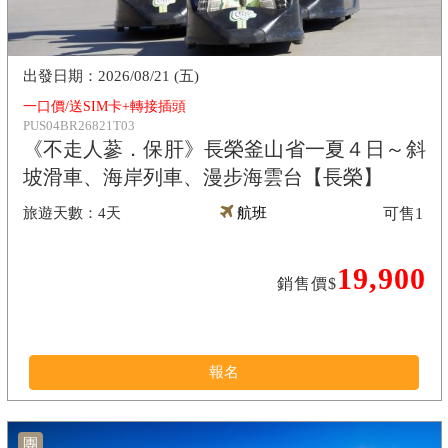
2026/08/21 (五)
一口價/送SIM卡+轉接插頭
PUS04BR26821T03
《不走人蔘．保肝》長榮釜山省一夏４日～斜
坡滑車、海岸列車、漫步海雲台【長榮】
4天
航班
可售
1
19,900
銷售價$
報名
團