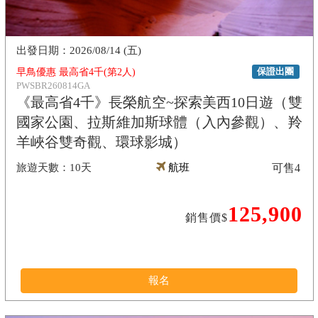
2026/08/14 (五)
保證出團
早鳥優惠 最高省4千(第2人)
PWSBR260814GA
《最高省4千》長榮航空~探索美西10日遊（雙
國家公園、拉斯維加斯球體（入內參觀）、羚
羊峽谷雙奇觀、環球影城）
10天
航班
可售
4
125,900
銷售價$
報名