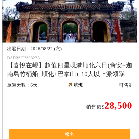
2026/08/22 (六)
DADB6IT260822A
【喜悅在峴】超值四星峴港順化六日(會安+迦
南島竹桶船+順化+巴拿山)_10人以上派領隊
6天
航班
可售
9
28,500
銷售價$
報名