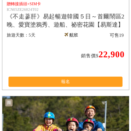
贈轉接插頭+SIM卡
ICN05ZE26824T02
《不走蔘肝》易起暢遊韓國５日～首爾鬧區2
晚、愛寶塗鴉秀、遊船、祕密花園【易斯達】
5天
航班
可售
19
22,900
銷售價$
報名
團