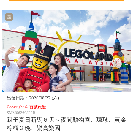
團
2026/08/22 (六)
Copyright © 百威旅遊
SMM06260822B
親子夏日新馬６天～夜間動物園、環球、黃金
棕櫚２晚、樂高樂園