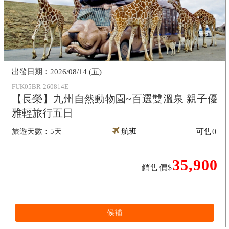
2026/08/14 (五)
FUK05BR-260814E
【長榮】九州自然動物園~百選雙溫泉 親子優
雅輕旅行五日
5天
航班
可售
0
35,900
銷售價$
候補