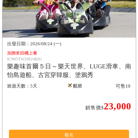
2026/08/24 (一)
加贈來回機上餐
ICN05TW26824K01
樂趣味首爾５日～樂天世界、LUGE滑車、南
怡島遊船、古宮穿韓服、塗鴉秀
5天
航班
可售
19
23,000
銷售價$
報名