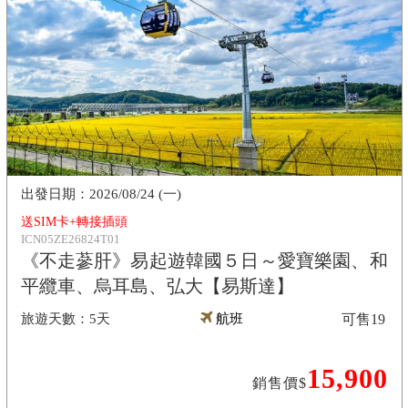
2026/08/24 (一)
送SIM卡+轉接插頭
ICN05ZE26824T01
《不走蔘肝》易起遊韓國５日～愛寶樂園、和
平纜車、烏耳島、弘大【易斯達】
5天
航班
可售
19
15,900
銷售價$