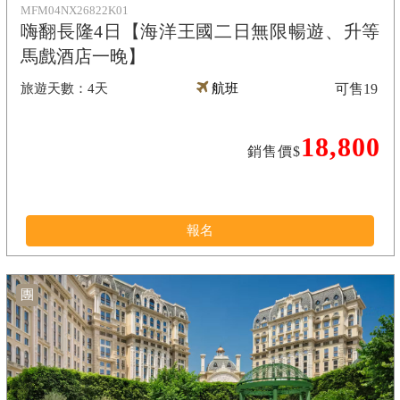
MFM04NX26822K01
嗨翻長隆4日【海洋王國二日無限暢遊、升等
馬戲酒店一晚】
4天
航班
可售
19
18,800
銷售價$
報名
團