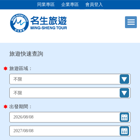
同業專區
企業專區
會員登入
目前位置：
首頁
列表
+
日本專館
+
郵輪假期
旅遊區域：
+
海島假期
+
韓國
出發期間：
+
東南亞