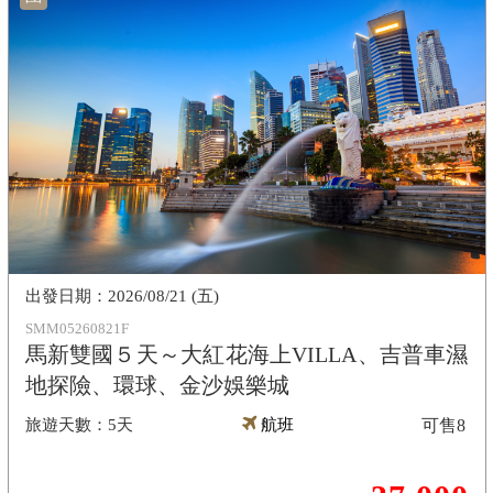
2026/08/21 (五)
SMM05260821F
馬新雙國５天～大紅花海上VILLA、吉普車濕
地探險、環球、金沙娛樂城
5天
航班
可售
8