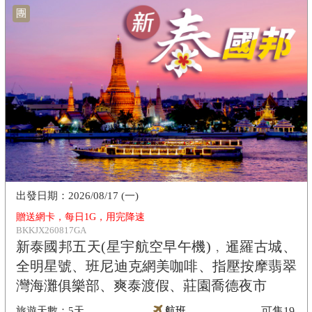
團
2026/08/17 (一)
贈送網卡，每日1G，用完降速
BKKJX260817GA
新泰國邦五天(星宇航空早午機)﹐暹羅古城、
全明星號、班尼迪克網美咖啡、指壓按摩翡翠
灣海灘俱樂部、爽泰渡假、莊園喬德夜市
5天
航班
可售
19