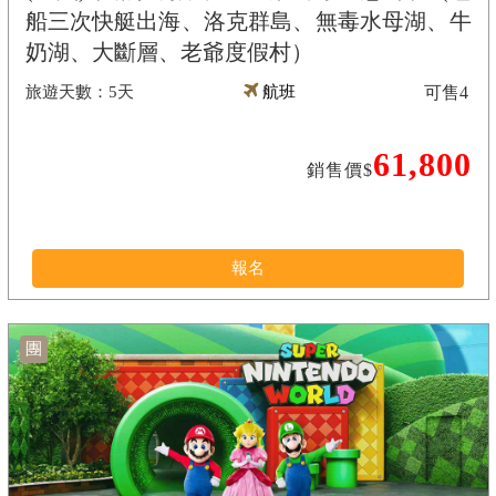
船三次快艇出海、洛克群島、無毒水母湖、牛
奶湖、大斷層、老爺度假村）
5天
航班
可售
4
61,800
銷售價$
報名
團