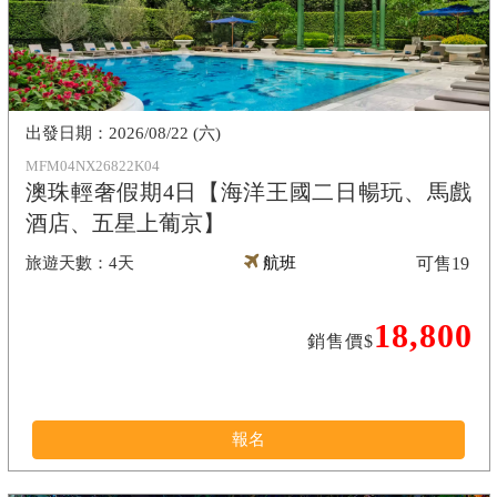
2026/08/22 (六)
MFM04NX26822K04
澳珠輕奢假期4日【海洋王國二日暢玩、馬戲
酒店、五星上葡京】
4天
航班
可售
19
18,800
銷售價$
報名