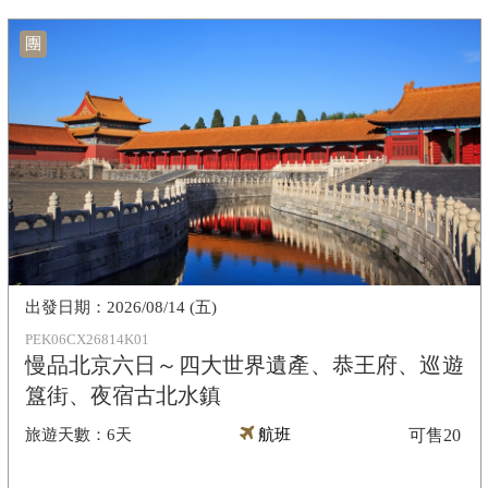
團
2026/08/14 (五)
PEK06CX26814K01
慢品北京六日～四大世界遺產、恭王府、巡遊
簋街、夜宿古北水鎮
6天
航班
可售
20