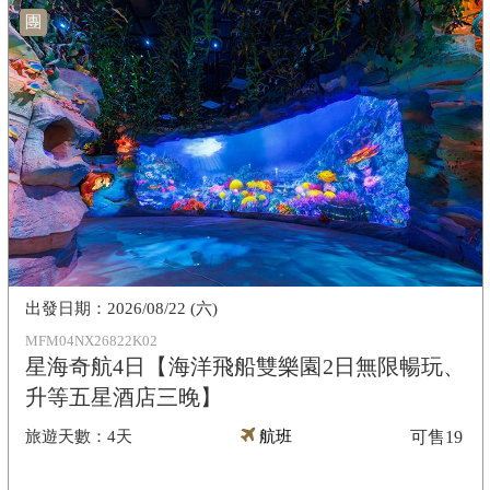
團
2026/08/22 (六)
MFM04NX26822K02
星海奇航4日【海洋飛船雙樂園2日無限暢玩、
升等五星酒店三晚】
4天
航班
可售
19