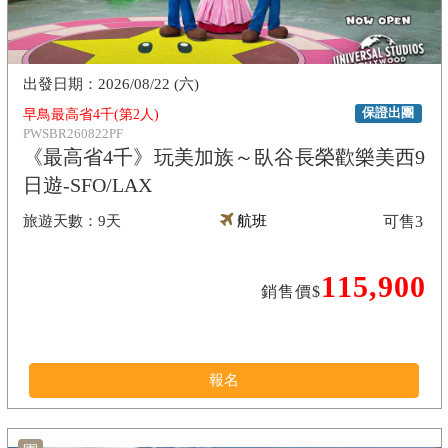
2026/08/22 (六)
保證出團
早鳥最高省4千(第2人)
PWSBR260822PF
《最高省4千》玩美加族～臥谷長榮歡樂美西9
日遊-SFO/LAX
9天
航班
可售
3
115,900
銷售價$
報名