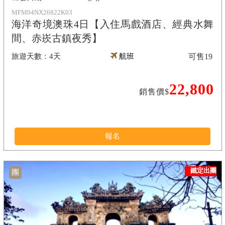
MFM04NX26822K03
海洋奇境澳珠4日【入住馬戲酒店、經典水舞
間、赤崁古鎮夜秀】
4天
航班
可售
19
22,800
銷售價$
報名
鐵定出團
團