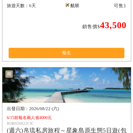
6天
航班
可售
3
43,500
銷售價$
報名
團
2026/08/22 (六)
6/15前報名兩人省4000元
ROR056822CIC
(週六)帛琉私房旅程～星象島原生態5日遊(包