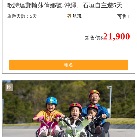
歌詩達郵輪莎倫娜號-沖繩、石垣自主遊5天
5天
航班
可售
1
21,900
銷售價$
報名
團