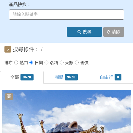
產品快搜：
+
美加紐澳
+
歐洲
搜尋
清除
客製化行程
搜尋條件：
9620
9620
0
團