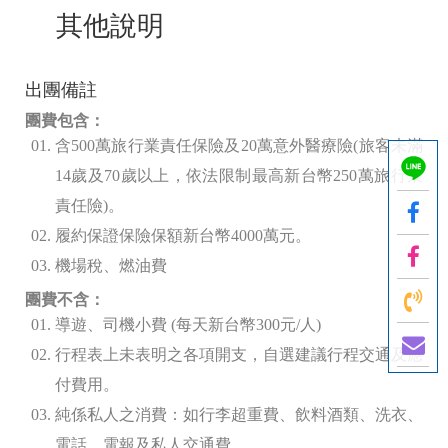
其他說明
出團備註
團費包含：
含500
萬旅行業責任保險及20
萬意外醫療險(旅客未滿
14歲及70歲以上，依法限制最高新台幣250萬旅行業
責任險)。
履約保證保險保額新台幣4000
萬元。
機場稅、燃油費
團費不含：
導遊、司機小費 (
每天新台幣300
元/人)
行程表上未表明之各項開支，自選建議行程交通及應
付費用。
純係私人之消費：如行李超重費、飲料酒類、洗衣、
電話、電報及私人交通費。