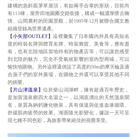
建構的急斜面茅草屋頂，有如兩手合掌的形狀，目前尚
有113棟，屋旁田地園圃交錯銜接，構成一幅濃厚懷古幽
情、山間農村的田園景觀，於1995年12月被聯合國文教
組織登錄為世界遺產。
【小矢部OUTLET】
這裡彙集了日本國內外具有高知名
度的時裝名牌與體育名牌、時裝雜貨、美食等，應有盡
有，也有北陸地區當地特有的物產店等，可以讓您感受
到北陸的魅力，完全不受氣候影響的室內型商城，可以
愉快地購物。另外這裡還併設了高度約50m的摩天輪及適
合孩子們的室外廣場，在購物之外還可以享受其他不同
的娛樂。
【片山津溫泉】
位於柴山潟湖畔，擁有超過百年歷史，
是加賀溫泉鄉四大名湯之一，以湖底湧出的天然溫泉聞
名，泉質為鈉鈣鹽化物泉，具有保溫與促進血液循環、
舒緩肌肉疲勞的效果。湖面隨光影變化，據說一天可呈
現七種不同色彩，為旅客帶來絕佳的視覺享受。