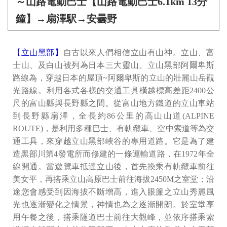
～山路電動巴士【山路電動巴士6.1km 13分
鐘】→扇澤駅→安曇野
【立山黑部】
自古以來人們相信立山有山神。立山、富
士山、及白山被列為日本三大靈山。立山黑部阿爾卑斯
路線為，穿越日本的屋頂~阿爾卑斯的立山的壯麗山岳觀
光路線。利用各式各樣的交通工具橫越標高差距2400公
尺的富山縣與長野縣之間。從富山地方鐵道的立山車站
到長野縣扇澤，全長約86公里的高山山道(ALPINE
ROUTE)，是利用多種巴士、有軌纜車、空中索道等為交
通工具，來穿越立山黑部峽谷的專用道路。它是為了建
造黑部川第4發電所而修建的一條運輸道路，在1972年全
線開通。當遊覽車抵達立山後，首先換乘有軌纜車前往
美女平，再搭乘立山高原巴士前往海拔2450M之室堂；沿
途您會感受到因海拔不斷增高，進入眼簾之立山秀麗風
光也逐漸變化之情景，神情也為之逐漸開朗。於室堂享
用午餐之後，搭乘隧道巴士前往大觀峰，並依序搭乘索