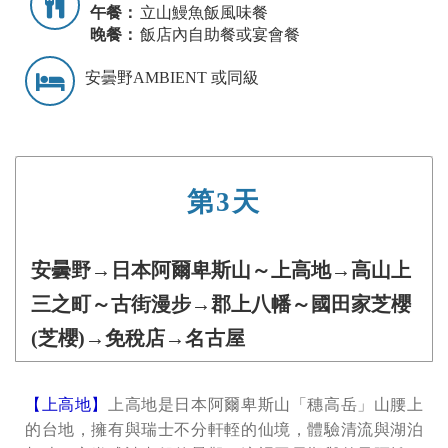
午餐：
立山鰻魚飯風味餐
晚餐：
飯店內自助餐或宴會餐
安曇野AMBIENT 或同級
第3天
安曇野→日本阿爾卑斯山～上高地→高山上
三之町～古街漫步→郡上八幡～國田家芝櫻
(芝櫻)→免稅店→名古屋
【上高地】
上高地是日本阿爾卑斯山「穗高岳」山腰上
的台地，擁有與瑞士不分軒輊的仙境，體驗清流與湖泊