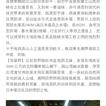
道纜車離開立山前往黑部平；由空中直接鳥瞰立山黑部
峽谷之壯麗景色，又別有一番滋味，亦可感受到現代科
技所帶來的視覺享受。抵黑部平後，再換乘有軌纜車前
往黑部湖，並以徒步方式走過黑部水壩；黑部川上游的
黑部水庫高186M (為日本最高之水壩)、長492M，為穹頂
型拱壩，蓄水量達2億噸，行走於行人專用之通道上，您
可以感受到大地造物之美及險峻水壩工程之間的強烈對
比。
※平地與高山上之溫度差別較大，敬請事先攜帶適當之
外套、衣物。
【安曇野】位於長野縣松本盆地西北緣，坐落在海拔近
3000 公尺的北阿爾卑斯山腳下，因山雪融水匯聚，孕育
出澄澈甘冽的泉水與壯麗田園景致，是一座結合自然與
文化的迷人山城。廣闊田野間稻浪隨風搖曳，展現純樸
而富饒的農村景象，當地居民與自然和諧共處，是體驗
日本慢活生活的理想之地。