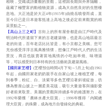
相映，交織成詩畫般的景觀，這裡因長期與外界隔離，
蘊藏了極豐富的動植物資源，成為大自然良好的生態棲
息地。大正池是於大正4年(1915年)由燒岳噴發而成，直
至今日已是日本遊客抵達上高地之後必定前來觀賞的精
采景點之一。
【高山上三之町】
古街上的所有屋舍都是由江戶時代及
明治時代所遺留下來的古老建築物，也是高山地區最古
老的街道，百年老店比比皆是，有小京都之美稱。您可
充份感受淳淳古風典雅情懷，想像江戶時代人們的生活
景況，商店也販賣著當地風情的小吃如串燒、味增湯
等，可以感受到日本特有的生活藝術及建築風格。
【國田家芝櫻】
(芝櫻預估時間4月下旬～5月上旬)自1961
年起，由國田家老奶奶親手在自家山坡上種植芝櫻，每
到春季，粉紅、白、淡紫等多色芝櫻沿著斜坡綻放，彷
彿為整座山披上一層柔美花毯，吸引大量遊客與攝影愛
好者前來取景。美麗的景觀與持續多年的維護努力，在
1992年榮獲「農林水產大臣賞」；1996年獲得「內閣總
理大臣賞」的殊榮，成為地方自發綠化的典範。