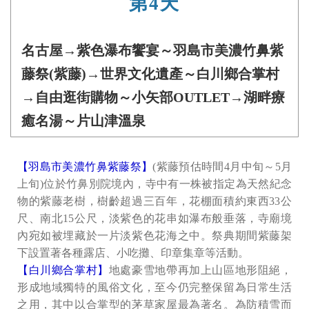
第4天
名古屋→紫色瀑布饗宴～羽島市美濃竹鼻紫
藤祭(紫藤)→世界文化遺產～白川鄉合掌村
→自由逛街購物～小矢部OUTLET→湖畔療
癒名湯～片山津溫泉
【羽島市美濃竹鼻紫藤祭】
(紫藤預估時間4月中旬～5月
上旬)位於竹鼻別院境內，寺中有一株被指定為天然紀念
物的紫藤老樹，樹齡超過三百年，花棚面積約東西33公
尺、南北15公尺，淡紫色的花串如瀑布般垂落，寺廟境
內宛如被埋藏於一片淡紫色花海之中。祭典期間紫藤架
下設置著各種露店、小吃攤、印章集章等活動。
【白川鄉合掌村】
地處豪雪地帶再加上山區地形阻絕，
形成地域獨特的風俗文化，至今仍完整保留為日常生活
之用，其中以合掌型的茅草家屋最為著名。為防積雪而