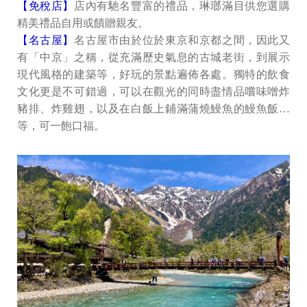
【免稅店】
店內有馳名豐富的禮品，琳瑯滿目供您選購
精美禮品自用或饋贈親友。
【名古屋】
名古屋市由於位於東京和京都之間，因此又
有「中京」之稱，從充滿歷史氣息的古城老街，到展示
現代風格的建築等，好玩的景點遍佈各處。獨特的飲食
文化更是不可錯過，可以在觀光的同時盡情品嚐味噌炸
豬排、炸雞翅，以及在白飯上鋪滿蒲燒鰻魚的鰻魚飯…
等，可一飽口福。