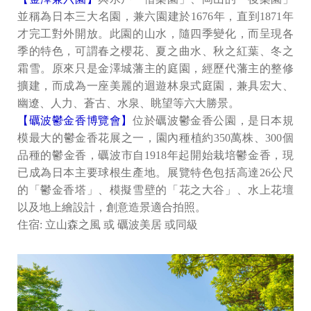
並稱為日本三大名園，兼六園建於1676年，直到1871年
才完工對外開放。此園的山水，隨四季變化，而呈現各
季的特色，可謂春之櫻花、夏之曲水、秋之紅葉、冬之
霜雪。原來只是金澤城藩主的庭園，經歷代藩主的整修
擴建，而成為一座美麗的迴遊林泉式庭園，兼具宏大、
幽遼、人力、蒼古、水泉、眺望等六大勝景。
【礪波鬱金香博覽會】
位於礪波鬱金香公園，是日本規
模最大的鬱金香花展之一，園內種植約350萬株、300個
品種的鬱金香，礪波市自1918年起開始栽培鬱金香，現
已成為日本主要球根生產地。展覽特色包括高達26公尺
的「鬱金香塔」、模擬雪壁的「花之大谷」、水上花壇
以及地上繪設計，創意造景適合拍照。
住宿: 立山森之風 或 礪波美居 或同級