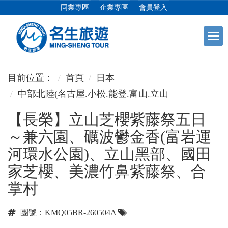
同業專區
企業專區
會員登入
+
日本專館
目前位置：
首頁
日本
中部北陸(名古屋.小松.能登.富山.立山
+
郵輪假期
【長榮】立山芝櫻紫藤祭五日
～兼六園、礪波鬱金香(富岩運
+
海島假期
河環水公園)、立山黑部、國田
家芝櫻、美濃竹鼻紫藤祭、合
+
韓國
掌村
+
東南亞
團號：KMQ05BR-260504A