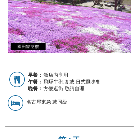
早餐：
飯店內享用
午餐：
飛驒牛御膳 或 日式風味餐
晚餐：
方便逛街 敬請自理
名古屋東急 或同級