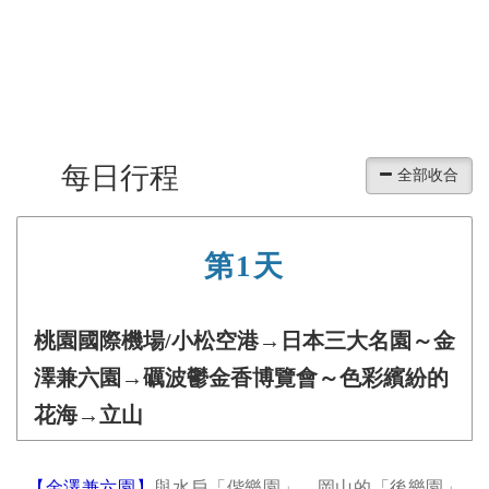
每日行程
第1天
桃園國際機場/小松空港→日本三大名園～金
澤兼六園→礪波鬱金香博覽會～色彩繽紛的
花海→立山
【金澤兼六園】
與水戶「偕樂園」、岡山的「後樂園」