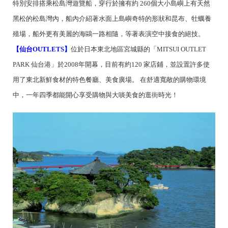
特別安排搭乘松島灣遊覽船，穿行於擁有約 260個大小島嶼上有天然
黑松的松島灣內，船內介紹著水面上島嶼奇特的形狀和昆布、牡蠣養
殖場，船外更有美麗的海鷗一路相隨，等著表演空中接食的絕技。
【仙台OUTLETS】
位於日本東北地區宮城縣的「MITSUI OUTLET
PARK 仙台港」於2008年開幕，目前有約120 家店鋪，並設置許多使
用了東北新鮮食材的特色餐廳、美食廣場。 在舒適寬敞的購物環境
中，一年四季都能開心享受購物與大啖美食的逛街時光！