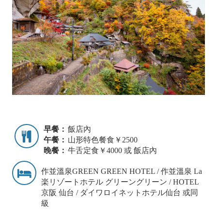
早餐：
飯店內
午餐：
山形特色餐食￥2500
晚餐：
牛舌定食￥4000 或 飯店內
作並溫泉GREEN GREEN HOTEL / 作並溫泉 La
楽リゾートホテル グリーングリーン / HOTEL
京阪 仙台 / ダイワロイネットホテル仙台 或同
級