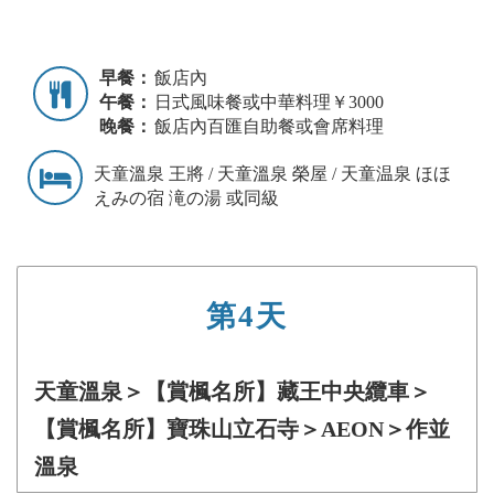
早餐：
飯店內
午餐：
日式風味餐或中華料理￥3000
晚餐：
飯店內百匯自助餐或會席料理
天童溫泉 王將 / 天童溫泉 榮屋 / 天童温泉 ほほ
えみの宿 滝の湯 或同級
第4天
天童溫泉＞【賞楓名所】藏王中央纜車＞
【賞楓名所】寶珠山立石寺＞AEON＞作並
溫泉