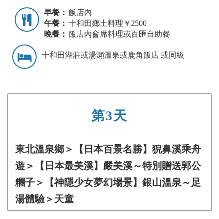
早餐：
飯店內
午餐：
十和田鄉土料理￥2500
晚餐：
飯店內會席料理或百匯自助餐
十和田湖莊或湯瀨溫泉或鹿角飯店 或同級
第3天
東北溫泉鄉＞【日本百景名勝】猊鼻溪乘舟
遊＞【日本最美溪】嚴美溪～特別贈送郭公
糰子＞【神隱少女夢幻場景】銀山溫泉～足
湯體驗＞天童