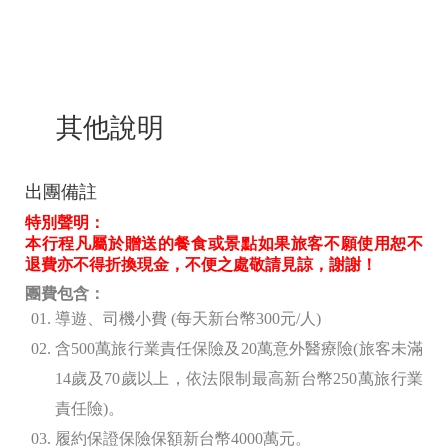
其他說明
出團備註
特別聲明：
本行程凡屬於贈送的餐食或景點如果旅客不願使用恕不
退費亦不得折換現金，不便之處敬請見諒，謝謝！
團費包含：
導遊、司機小費 (
每天新台幣300
元/人)
含500
萬旅行業責任保險及20
萬意外醫療險(旅客未滿
14歲及70歲以上，依法限制最高新台幣250萬旅行業
責任險)。
履約保證保險保額新台幣4000
萬元。