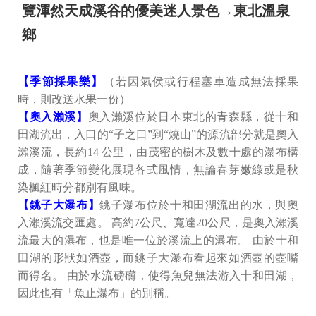
覽渾然天成溪谷的優美迷人景色→東北溫泉
鄉
【季節採果樂】
（若因氣侯或行程塞車造成無法採果
時，則改送水果一份）
【奧入瀨溪】
奧入瀨溪位於日本東北的青森縣，從十和
田湖流出，入口的“子之口”到“燒山”的源流部分就是奧入
瀨溪流，長約14 公里，由茂密的樹木及數十處的瀑布構
成，隨著季節變化展現各式風情，無論春芽嫩綠或是秋
染楓紅時分都別有風味。
【銚子大瀑布】
銚子瀑布位於十和田湖流出的水，與奧
入瀨溪流交匯處。 高約7公尺、寬達20公尺，是奧入瀨溪
流最大的瀑布，也是唯一位於溪流上的瀑布。 由於十和
田湖的形狀如酒壺，而銚子大瀑布看起來如酒壺的壺嘴
而得名。 由於水流磅礴，使得魚兒無法游入十和田湖，
因此也有「魚止瀑布」的別稱。