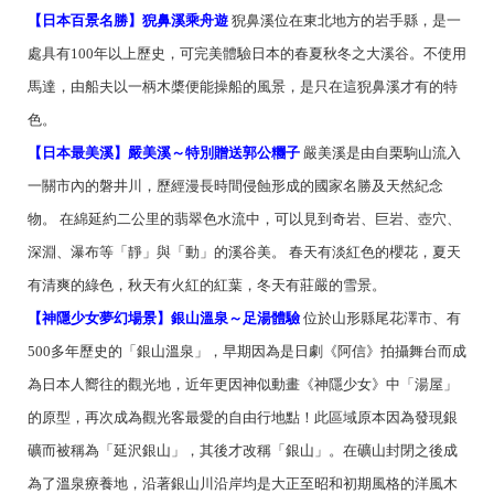
【日本百景名勝】猊鼻溪乘舟遊
猊鼻溪位在東北地方的岩手縣，是一
處具有100年以上歷史，可完美體驗日本的春夏秋冬之大溪谷。不使用
馬達，由船夫以一柄木槳便能操船的風景，是只在這猊鼻溪才有的特
色。
【日本最美溪】嚴美溪～特別贈送郭公糰子
嚴美溪是由自栗駒山流入
一關市內的磐井川，歷經漫長時間侵蝕形成的國家名勝及天然紀念
物。 在綿延約二公里的翡翠色水流中，可以見到奇岩、巨岩、壺穴、
深淵、瀑布等「靜」與「動」的溪谷美。 春天有淡紅色的櫻花，夏天
有清爽的綠色，秋天有火紅的紅葉，冬天有莊嚴的雪景。
【神隱少女夢幻場景】銀山溫泉～足湯體驗
位於山形縣尾花澤市、有
500多年歷史的「銀山溫泉」，早期因為是日劇《阿信》拍攝舞台而成
為日本人嚮往的觀光地，近年更因神似動畫《神隱少女》中「湯屋」
的原型，再次成為觀光客最愛的自由行地點！此區域原本因為發現銀
礦而被稱為「延沢銀山」，其後才改稱「銀山」。在礦山封閉之後成
為了溫泉療養地，沿著銀山川沿岸均是大正至昭和初期風格的洋風木