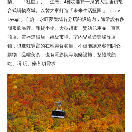
樂」、「社區」、「生態」4種功能於一身的大型連鎖複
合式購物商城。以替大家打造「未来生活藍圖 」（Life
Design）自許，永旺夢樂城各分店的設施內，通常設有多
間服飾品牌、雜貨小物、大型超市、嬰幼兒用品、百圓
商店、電器連鎖店、超級市場、室內兒童遊樂場等店
鋪，也進駐豐富的在地美食餐廳，不但能讓來客們開心
購物、品嚐美食，也有電影院等娛樂設施，整體兼顧
吃、喝 玩、樂各項需求！