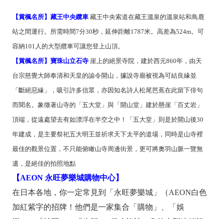
【賞楓名所】藏王中央纜車
藏王中央索道在藏王溫泉的溫泉站和鳥鹿
站之間運行。所需時間7分30秒，延伸距離1787米。高差為524m。可
容納101人的大型纜車可讓您登上山頂。
【賞楓名所】寶珠山立石寺
崖上的絕景寺院，建於西元860年，由天
台宗慈覺大師奉清和天皇的諭令開山，據說寺廟被視為可結良緣並
「斷絕惡緣」，吸引許多信眾，亦因知名詩人松尾芭蕉在此留下俳句
而聞名。象徵著山寺的「五大堂」與「開山堂」建於懸崖「百丈岩」
頂端，從遠處望去有如漂浮在半空之中！「五大堂」則是於開山後30
年建成，是主要祭祀五大明王並祈求天下太平的道場，同時是山寺裡
最佳的觀景位置，不只能俯瞰山寺周邊街景，更可將奧羽山脈一覽無
遺，是絕佳的拍照地點
【AEON 永旺夢樂城購物中心】
在日本各地，你一定常見到「永旺夢樂城」（AEON白色
加紅紫字的招牌！他們是一家集合「購物」、「娛