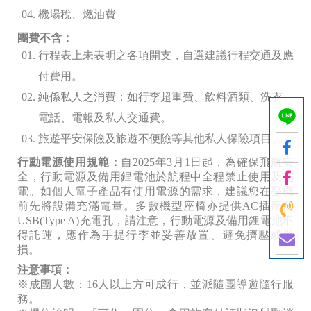
機場稅、燃油費
團費不含：
行程表上未表明之各項開支，自選建議行程交通及應
付費用。
純係私人之消費：如行李超重費、飲料酒類、洗衣、
電話、電報及私人交通費。
旅遊平安保險及旅遊不便險等其他私人保險項目。
行動電源使用規範：
自2025年3月1日起，為確保飛航安
全，行動電源及備用鋰電池於航程中全程禁止使用及充
電。如個人電子產品有使用電源的需求，建議您在登機
前先將設備充滿電量。多數機型座椅亦提供AC插座及
USB(Type A)充電孔，請注意，行動電源及備用鋰電池不
得託運，應作為手提行李並妥善放置、避免擠壓或受
損。
注意事項：
※成團人數：16
人以上方可成行，並派隨團導遊隨行服
務。