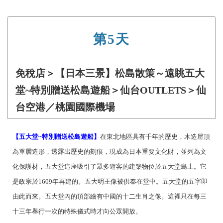
第5天
免稅店＞【日本三景】松島散策～遠眺五大
堂~特別贈送松島遊船＞仙台OUTLETS＞仙
台空港／桃園國際機場
【五大堂~特別贈送松島遊船】
在東北地區具有千年的歷史，木造屋頂
為單層造形，透露出歷史的刻痕，現成為日本重要文化財，並列為文
化保護材，五大堂這座吸引了眾多遊客的建築物位於五大堂島上。它
是政宗於1609年再建的。五大明王像被供奉在堂中。五大堂的五字即
由此而來。五大堂內的頂部繪有中國的十二生肖之像。這裡只在每三
十三年舉行一次的特殊儀式時才向公眾開放。