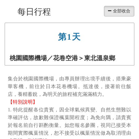
每日行程
第1天
桃園國際機場／花卷空港＞東北溫泉鄉
集合於桃園國際機場，由專員辦理出境手續後，搭乘豪
華客機，前往於⽇本花卷機場。抵達後，接著前往飯
店，養精蓄銳，為明天的旅程補充滿滿精力。
【特別說明】
1. 特此提醒各位貴賓，因全球氣候異變、⾃然⽣態難以
準確評估，故歉難保證楓葉開程度；為免向隅，請貴賓
於報名前⾃⾏斟酌衡量。如您報名參團，視同已接受本
期間實際楓葉情況，恕不接受以楓葉情況做為取消理由