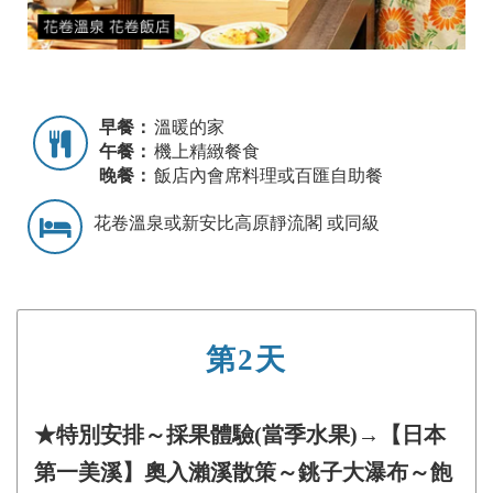
早餐：
溫暖的家
午餐：
機上精緻餐食
晚餐：
飯店內會席料理或百匯自助餐
花卷溫泉或新安比高原靜流閣 或同級
第2天
★特別安排～採果體驗(當季水果)→【日本
第一美溪】奧入瀨溪散策～銚子大瀑布～飽