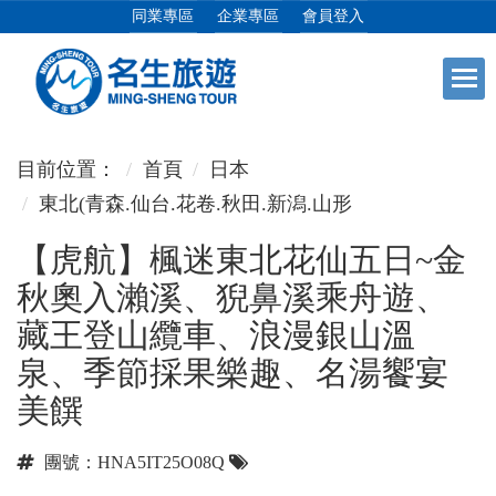
同業專區
企業專區
會員登入
+
日本專館
目前位置：
首頁
日本
東北(青森.仙台.花卷.秋田.新潟.山形
+
郵輪假期
【虎航】楓迷東北花仙五日~金
秋奧入瀨溪、猊鼻溪乘舟遊、
+
海島假期
藏王登山纜車、浪漫銀山溫
泉、季節採果樂趣、名湯饗宴
+
韓國
美饌
+
東南亞
團號：HNA5IT25O08Q