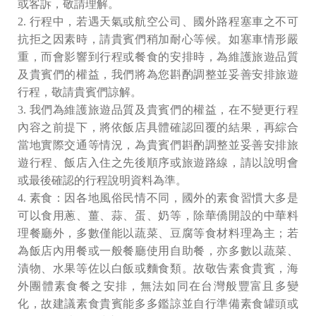
或客訴，敬請理解。
2. ⾏程中，若遇天氣或航空公司、國外路程塞⾞之不可
抗拒之因素時，請貴賓們稍加耐⼼等候。如塞⾞情形嚴
重，⽽會影響到⾏程或餐食的安排時，為維護旅遊品質
及貴賓們的權益，我們將為您斟酌調整並妥善安排旅遊
⾏程，敬請貴賓們諒解。
3. 我們為維護旅遊品質及貴賓們的權益，在不變更⾏程
內容之前提下，將依飯店具體確認回覆的結果，再綜合
當地實際交通等情況，為貴賓們斟酌調整並妥善安排旅
遊⾏程、飯店入住之先後順序或旅遊路線，請以說明會
或最後確認的⾏程說明資料為準。
4. 素食：因各地風俗⺠情不同，國外的素食習慣⼤多是
可以食⽤蔥、薑、蒜、蛋、奶等，除華僑開設的中華料
理餐廳外，多數僅能以蔬菜、豆腐等食材料理為主；若
為飯店內⽤餐或⼀般餐廳使⽤⾃助餐，亦多數以蔬菜、
漬物、⽔果等佐以⽩飯或麵食類。故敬告素食貴賓，海
外團體素食餐之安排，無法如同在台灣般豐富且多變
化，故建議素食貴賓能多多鑑諒並⾃⾏準備素食罐頭或