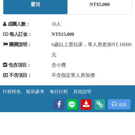
嬰兒
NT$5,000
成團人數：
16人
每人訂金：
NT$15,000
團費說明：
6歲以上需佔床，單人房差加NT.16000
元
包含項目：
含小費
不含項目：
不含指定單人房加價
行程特色
航班參考
每日行程
其他說明
洽詢