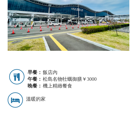
早餐：
飯店內
午餐：
松島名物牡蠣御膳￥3000
晚餐：
機上精緻餐食
溫暖的家