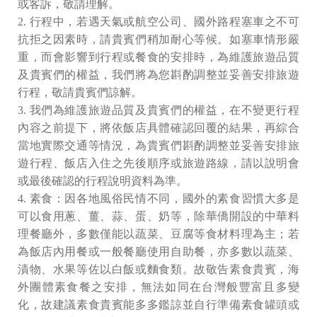
或客訴，敬請理解。
2. ⾏程中，若遇天氣或航空公司、國外路程塞⾞之不可
抗拒之因素時，請貴賓們稍加耐⼼等候。如塞⾞情形嚴
重，⽽會影響到⾏程或餐食的安排時，為維護旅遊品質
及貴賓們的權益，我們將為您斟酌調整並妥善安排旅遊
⾏程，敬請貴賓們諒解。
3. 我們為維護旅遊品質及貴賓們的權益，在不變更⾏程
內容之前提下，將依飯店具體確認回覆的結果，再綜合
當地實際交通等情況，為貴賓們斟酌調整並妥善安排旅
遊⾏程、飯店入住之先後順序或旅遊路線，請以說明會
或最後確認的⾏程說明資料為準。
4. 素食：因各地風俗⺠情不同，國外的素食習慣⼤多是
可以食⽤蔥、薑、蒜、蛋、奶等，除華僑開設的中華料
理餐廳外，多數僅能以蔬菜、豆腐等食材料理為主；若
為飯店內⽤餐或⼀般餐廳使⽤⾃助餐，亦多數以蔬菜、
漬物、⽔果等佐以⽩飯或麵食類。故敬告素食貴賓，海
外團體素食餐之安排，無法如同在台灣般豐富且多變
化，故建議素食貴賓能多多鑑諒並⾃⾏準備素食罐頭或