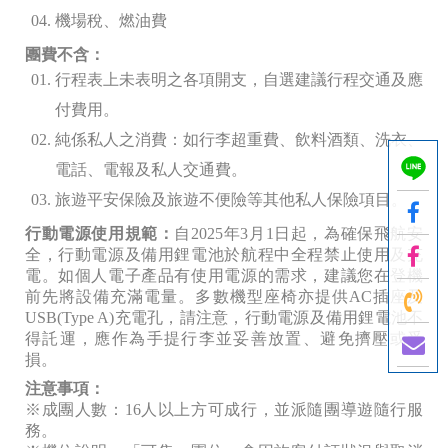
機場稅、燃油費
團費不含：
行程表上未表明之各項開支，自選建議行程交通及應
付費用。
純係私人之消費：如行李超重費、飲料酒類、洗衣、
電話、電報及私人交通費。
旅遊平安保險及旅遊不便險等其他私人保險項目。
行動電源使用規範：
自2025年3月1日起，為確保飛航安
全，行動電源及備用鋰電池於航程中全程禁止使用及充
電。如個人電子產品有使用電源的需求，建議您在登機
前先將設備充滿電量。多數機型座椅亦提供AC插座及
USB(Type A)充電孔，請注意，行動電源及備用鋰電池不
得託運，應作為手提行李並妥善放置、避免擠壓或受
損。
注意事項：
※成團人數：16
人以上方可成行，並派隨團導遊隨行服
務。