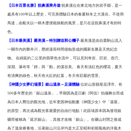
【日本百景名勝】猊鼻溪乘舟遊
猊鼻溪位在東北地方的岩手縣，是一
處具有100年以上歷史，可完美體驗日本的春夏秋冬之大溪谷。不使用
馬達，由船夫以一柄木槳便能操船的風景，是只在這猊鼻溪才有的特
色。
【日本最美溪】嚴美溪～特別贈送郭公糰子
嚴美溪是由自栗駒山流入
一關市內的磐井川，歷經漫長時間侵蝕形成的國家名勝及天然紀念
物。 在綿延約二公里的翡翠色水流中，可以見到奇岩、巨岩、壺穴、
深淵、瀑布等「靜」與「動」的溪谷美。 春天有淡紅色的櫻花，夏天
有清爽的綠色，秋天有火紅的紅葉，冬天有莊嚴的雪景。
【神隱少女夢幻場景】銀山溫泉～足湯體驗
位於山形縣尾花澤市、有
500多年歷史的「銀山溫泉」，早期因為是日劇《阿信》拍攝舞台而成
為日本人嚮往的觀光地，近年更因神似動畫《神隱少女》中「湯屋」
的原型，再次成為觀光客最愛的自由行地點！此區域原本因為發現銀
礦而被稱為「延沢銀山」，其後才改稱「銀山」。在礦山封閉之後成
為了溫泉療養地，沿著銀山川沿岸均是大正至昭和初期風格的洋風木