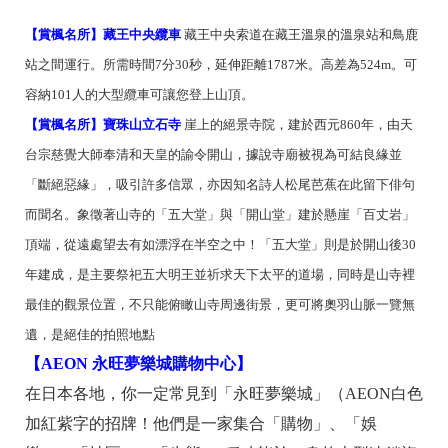
【賞楓名所】藏王中央纜車
藏王中央索道在藏王溫泉的溫泉站和鳥鹿
站之間運行。所需時間7分30秒，延伸距離1787米。高差為524m。可
容納101人的大型纜車可讓您登上山頂。
【賞楓名所】寶珠山立石寺
崖上的絕景寺院，建於西元860年，由天
台宗慈覺大師奉清和天皇的諭令開山，據說寺廟被視為可結良緣並
「斷絕惡緣」，吸引許多信眾，亦因知名詩人松尾芭蕉在此留下俳句
而聞名。象徵著山寺的「五大堂」與「開山堂」建於懸崖「百丈岩」
頂端，從遠處望去有如漂浮在半空之中！「五大堂」則是於開山後30
年建成，是主要祭祀五大明王並祈求天下太平的道場，同時是山寺裡
最佳的觀景位置，不只能俯瞰山寺周邊街景，更可將奧羽山脈一覽無
遺，是絕佳的拍照地點
【AEON 永旺夢樂城購物中心】
在日本各地，你一定常見到「永旺夢樂城」（AEON白色
加紅紫字的招牌！他們是一家集合「購物」、「娛