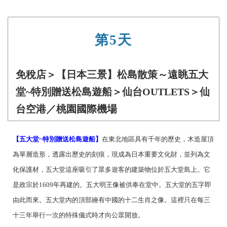
第5天
免稅店＞【日本三景】松島散策～遠眺五大
堂~特別贈送松島遊船＞仙台OUTLETS＞仙
台空港／桃園國際機場
【五大堂~特別贈送松島遊船】
在東北地區具有千年的歷史，木造屋頂
為單層造形，透露出歷史的刻痕，現成為日本重要文化財，並列為文
化保護材，五大堂這座吸引了眾多遊客的建築物位於五大堂島上。它
是政宗於1609年再建的。五大明王像被供奉在堂中。五大堂的五字即
由此而來。五大堂內的頂部繪有中國的十二生肖之像。這裡只在每三
十三年舉行一次的特殊儀式時才向公眾開放。