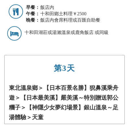
早餐：
飯店內
午餐：
十和田鄉土料理￥2500
晚餐：
飯店內會席料理或百匯自助餐
十和田湖莊或湯瀨溫泉或鹿角飯店 或同級
第3天
東北溫泉鄉＞【日本百景名勝】猊鼻溪乘舟
遊＞【日本最美溪】嚴美溪～特別贈送郭公
糰子＞【神隱少女夢幻場景】銀山溫泉～足
湯體驗＞天童