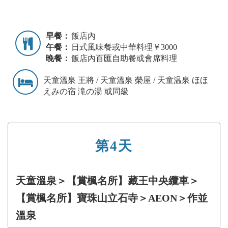
早餐：
飯店內
午餐：
日式風味餐或中華料理￥3000
晚餐：
飯店內百匯自助餐或會席料理
天童溫泉 王將 / 天童溫泉 榮屋 / 天童温泉 ほほ
えみの宿 滝の湯 或同級
第4天
天童溫泉＞【賞楓名所】藏王中央纜車＞
【賞楓名所】寶珠山立石寺＞AEON＞作並
溫泉