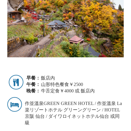
早餐：
飯店內
午餐：
山形特色餐食￥2500
晚餐：
牛舌定食￥4000 或 飯店內
作並溫泉GREEN GREEN HOTEL / 作並溫泉 La
楽リゾートホテル グリーングリーン / HOTEL
京阪 仙台 / ダイワロイネットホテル仙台 或同
級