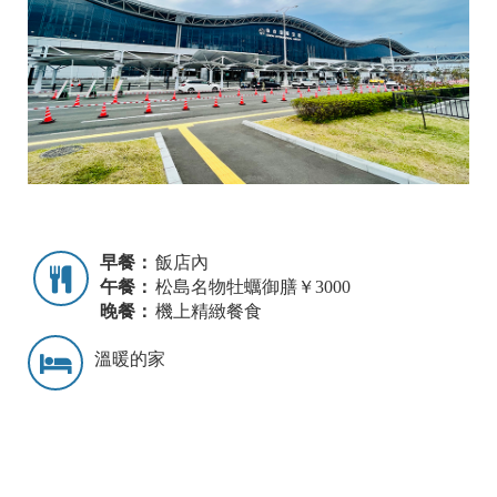
早餐：
飯店內
午餐：
松島名物牡蠣御膳￥3000
晚餐：
機上精緻餐食
溫暖的家