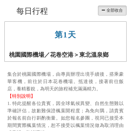
每日行程
第1天
桃園國際機場／花卷空港＞東北溫泉鄉
集合於桃園國際機場，由專員辦理出境手續後，搭乘豪
華客機，前往於⽇本花卷機場。抵達後，接著前往飯
店，養精蓄銳，為明天的旅程補充滿滿精力。
【特別說明】
1. 特此提醒各位貴賓，因全球氣候異變、⾃然⽣態難以
準確評估，故歉難保證楓葉開程度；為免向隅，請貴賓
於報名前⾃⾏斟酌衡量。如您報名參團，視同已接受本
期間實際楓葉情況，恕不接受以楓葉情況做為取消理由