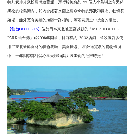
特別安排搭乘松島灣遊覽船，穿行於擁有約 260個大小島嶼上有天然
黑松的松島灣內，船內介紹著水面上島嶼奇特的形狀和昆布、牡蠣養
殖場，船外更有美麗的海鷗一路相隨，等著表演空中接食的絕技。
【仙台OUTLETS】
位於日本東北地區宮城縣的「MITSUI OUTLET
PARK 仙台港」於2008年開幕，目前有約120 家店鋪，並設置許多使
用了東北新鮮食材的特色餐廳、美食廣場。 在舒適寬敞的購物環境
中，一年四季都能開心享受購物與大啖美食的逛街時光！