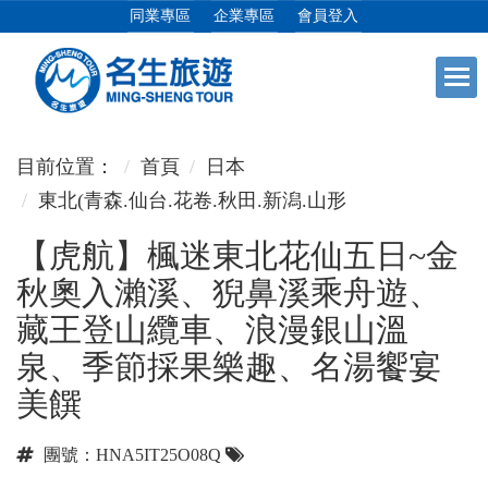
同業專區
企業專區
會員登入
+
日本專館
目前位置：
首頁
日本
東北(青森.仙台.花卷.秋田.新潟.山形
+
郵輪假期
【虎航】楓迷東北花仙五日~金
秋奧入瀨溪、猊鼻溪乘舟遊、
+
海島假期
藏王登山纜車、浪漫銀山溫
泉、季節採果樂趣、名湯饗宴
+
韓國
美饌
+
東南亞
團號：HNA5IT25O08Q