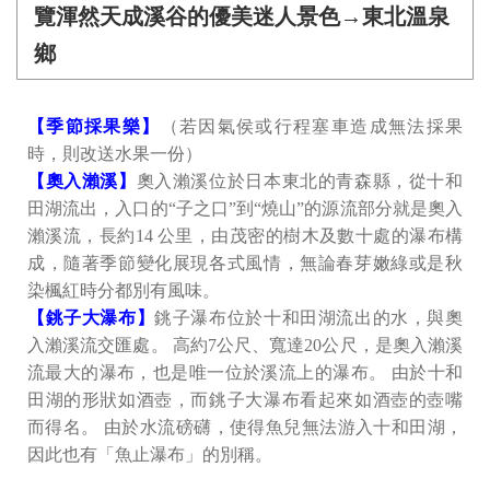
覽渾然天成溪谷的優美迷人景色→東北溫泉
鄉
【季節採果樂】
（若因氣侯或行程塞車造成無法採果
時，則改送水果一份）
【奧入瀨溪】
奧入瀨溪位於日本東北的青森縣，從十和
田湖流出，入口的“子之口”到“燒山”的源流部分就是奧入
瀨溪流，長約14 公里，由茂密的樹木及數十處的瀑布構
成，隨著季節變化展現各式風情，無論春芽嫩綠或是秋
染楓紅時分都別有風味。
【銚子大瀑布】
銚子瀑布位於十和田湖流出的水，與奧
入瀨溪流交匯處。 高約7公尺、寬達20公尺，是奧入瀨溪
流最大的瀑布，也是唯一位於溪流上的瀑布。 由於十和
田湖的形狀如酒壺，而銚子大瀑布看起來如酒壺的壺嘴
而得名。 由於水流磅礴，使得魚兒無法游入十和田湖，
因此也有「魚止瀑布」的別稱。