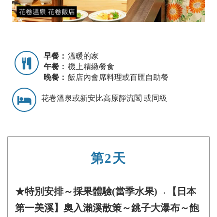
早餐：
溫暖的家
午餐：
機上精緻餐食
晚餐：
飯店內會席料理或百匯自助餐
花卷溫泉或新安比高原靜流閣 或同級
第2天
★特別安排～採果體驗(當季水果)→【日本
第一美溪】奧入瀨溪散策～銚子大瀑布～飽