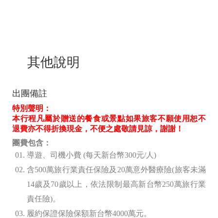
其他說明
出團備註
特別聲明：
本行程凡屬於贈送的餐食或景點如果旅客不願使用恕不
退費亦不得折換現金，不便之處敬請見諒，謝謝！
團費包含：
導遊、司機小費 (
每天新台幣300
元/人)
含500
萬旅行業責任保險及20
萬意外醫療險(旅客未滿
14歲及70歲以上，依法限制最高新台幣250萬旅行業
責任險)。
履約保證保險保額新台幣4000
萬元。