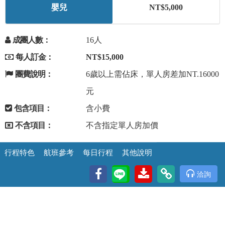
嬰兒
NT$5,000
成團人數：
16人
每人訂金：
NT$15,000
團費說明：
6歲以上需佔床，單人房差加NT.16000
元
包含項目：
含小費
不含項目：
不含指定單人房加價
行程特色
航班參考
每日行程
其他說明
洽詢