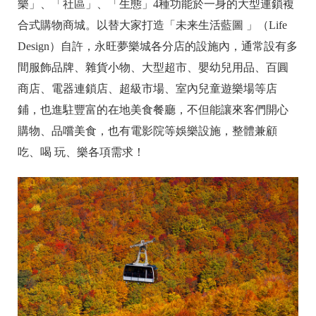
樂」、「社區」、「生態」4種功能於一身的大型連鎖複
合式購物商城。以替大家打造「未来生活藍圖 」（Life
Design）自許，永旺夢樂城各分店的設施內，通常設有多
間服飾品牌、雜貨小物、大型超市、嬰幼兒用品、百圓
商店、電器連鎖店、超級市場、室內兒童遊樂場等店
鋪，也進駐豐富的在地美食餐廳，不但能讓來客們開心
購物、品嚐美食，也有電影院等娛樂設施，整體兼顧
吃、喝 玩、樂各項需求！