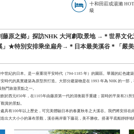
十和田莊或湯瀨 HOT
級
藤原之鄉」探訪NHK 大河劇取景地 →＊世界文
溪」★特別安排乘坐扁舟→＊日本最美溪谷＊「嚴
中世紀的日本。是一座重現平安時代（794-1185 年）的園區。華麗的紅色
時代的真實建築為原型所打造。大部分建築物是在 1993 年為 NHK 的一
最熱門旅遊景點之一。
於西元850年，在1105年由藤原第一代的清衡親手重建；當時的平泉有21所
可觀賞的景點。
處具有100年以上歷史，可完美體驗日本的春夏秋冬之大溪谷。我們將安排在
創造出大大小小的瀑布景觀，溪谷兩岸垂下藤花，美不勝收。搭著平底船靜靜地