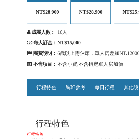
NT$28,900
NT$28,900
NT$25,
成團人數：
16人
每人訂金：
NT$15,000
團費說明：
6歲以上需佔床，單人房差加NT.1200
不含項目：
不含小費,不含指定單人房加價
行程特色
航班參考
每日行程
其他說
行程特色
行程特色