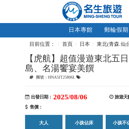
日本專館
郵輪假期
目前位置：
首頁
日本
東北(青森.仙
【虎航】超值漫遊東北五日
島、名湯饗宴美饌
團號：HNA5IT25806L
2025/08/06
出發日期：
旅遊天
售價：
大人
小孩佔床
小孩不