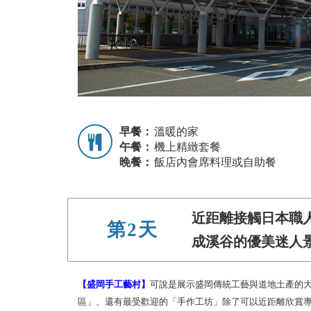
早餐：
溫暖的家
午餐：
機上精緻套餐
晚餐：
飯店內會席料理或自助餐
近距離接觸日本職
第2天
成溪谷的優美迷人
【盛岡手工藝村】
可說是展示盛岡傳統工藝與道地土產的
區」、還有最受歡迎的「手作工坊」除了可以近距離欣賞