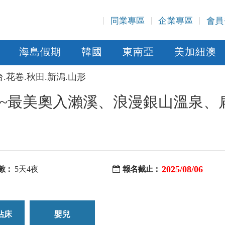
同業專區
企業專區
會員
海島假期
韓國
東南亞
美加紐澳
台.花卷.秋田.新潟.山形
~最美奧入瀨溪、浪漫銀山溫泉、
2025/08/06
數：
5天4夜
報名截止：
佔床
嬰兒