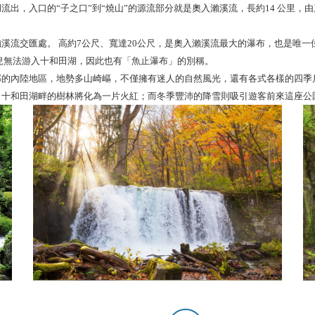
流出，入口的“子之口”到“燒山”的源流部分就是奧入瀨溪流，長約14 公里
溪流交匯處。 高約7公尺、寬達20公尺，是奧入瀨溪流最大的瀑布，也是唯一
兒無法游入十和田湖，因此也有「魚止瀑布」的別稱。
的內陸地區，地勢多山崎嶇，不僅擁有迷人的自然風光，還有各式各樣的四季
，十和田湖畔的樹林將化為一片火紅；而冬季豐沛的降雪則吸引遊客前來這座公