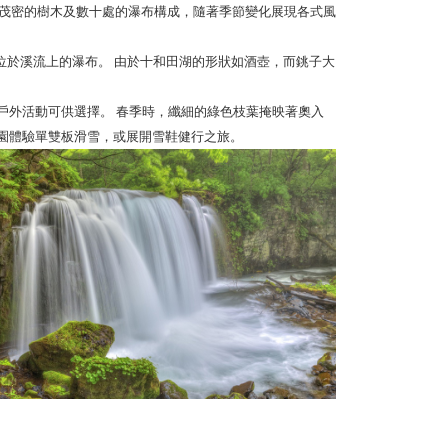
，由茂密的樹木及數十處的瀑布構成，隨著季節變化展現各式風
位於溪流上的瀑布。 由於十和田湖的形狀如酒壺，而銚子大
戶外活動可供選擇。 春季時，纖細的綠色枝葉掩映著奧入
園體驗單雙板滑雪，或展開雪鞋健行之旅。