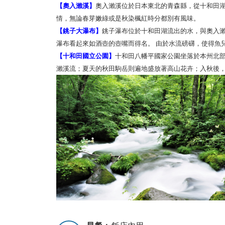
【奧入瀨溪】
奧入瀨溪位於日本東北的青森縣，從十和田湖
情，無論春芽嫩綠或是秋染楓紅時分都別有風味。
【銚子大瀑布】
銚子瀑布位於十和田湖流出的水，與奧入瀨
瀑布看起來如酒壺的壺嘴而得名。 由於水流磅礴，使得魚
【十和田國立公園】
十和田八幡平國家公園坐落於本州北部
瀨溪流；夏天的秋田駒岳則遍地盛放著高山花卉；入秋後