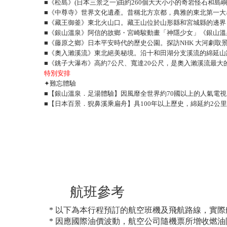
■《松島》(日本三景之一)由約260個大大小小的奇岩怪石和島
■《中尊寺》世界文化遺產。昔稱北方京都，典雅的東北第一大
■《藏王御釜》東北火山口。藏王山位於山形縣和宮城縣的邊界
■《銀山溫泉》阿信的故鄉・宮崎駿動畫「神隱少女」《銀山溫
■《藤原之鄉》日本平安時代的歷史公園。探訪NHK 大河劇取
■《奧入瀨溪流》東北絕美秘境。沿十和田湖分支溪流的綿延
■《銚子大瀑布》高約7公尺、寬達20公尺，是奧入瀨溪流最
特別安排
✦難忘體驗
■【銀山溫泉．足湯體驗】因風靡全世界約70國以上的人氣電
■【日本百景．猊鼻溪乘扁舟】具100年以上歷史，綿延約2
航班參考
* 以下為本行程預訂的航空班機及飛航路線，實
* 因應國際油價波動，航空公司隨機票所增收燃