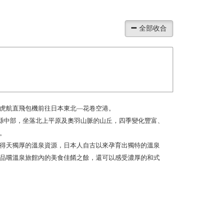
虎航直飛包機前往日本東北—花卷空港。
縣中部，坐落北上平原及奧羽山脈的山丘，四季變化豐富、
。
得天獨厚的溫泉資源，日本人自古以來孕育出獨特的溫泉
品嚐溫泉旅館內的美食佳餚之餘，還可以感受濃厚的和式