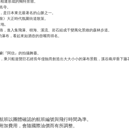
嶼相連形成的獨特景致。
名寺。
，是日本東北最著名的山脈之一。
泉》大正時代氛圍街道散策。
景地。
山路，進入集飛瀑、樹海、溪流、岩石組成千變萬化景緻的森林步道。
大的瀑布，看起來如酒壺的壺嘴而得名。
視劇『阿信』的拍攝舞臺。
公里，乘川船遊覽巨石經長年侵蝕而創造出大大小小的瀑布景觀，溪谷兩岸垂下藤
際航班以團體確認的航班編號與飛行時間為準。
油附加費用，會隨國際油價而有所調整。