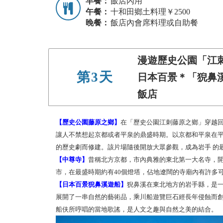
早餐：
飯店內用
午餐：
十和田鄉土料理￥2500
晚餐：
飯店內會席料理或自助餐
漫遊歷史公園「江刺
第3天
日本百景＊「猊鼻
飯店
【歷史公園藤原之鄉】
在「歷史公園江刺藤原之鄉」穿越回
讓人不禁想起京都或者平泉的鼎盛時期。以京都和平泉在平安
的歷史劇而修建。該片場隨後開放大眾參觀，成為岩手 的
【中尊寺】
昔稱北方京都，市內典雅的東北第一大名寺，開創
市，在最盛時期約有40個燈塔，佔地遼闊的寺廟內有許多
【日本百景猊鼻溪遊船】
猊鼻溪在東北地方的岩手縣，是一
展開了一串自然的藝術品，乘川船遊覽巨石經長年侵蝕而
船伕所哼唱的當地歌謠，是人文之趣與自然之美的結合。