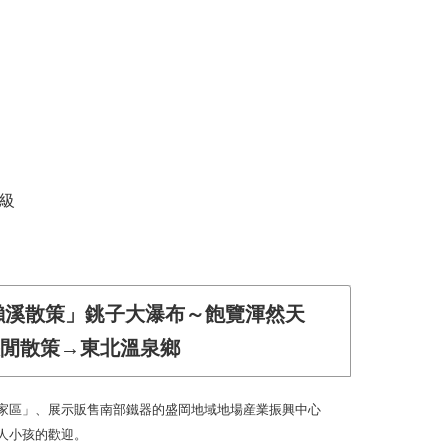
同級
瀨溪散策」銚子大瀑布～飽覽渾然天
閒散策→東北溫泉鄉
家區」、展示販售南部鐵器的盛岡地域地場産業振興中心
人小孩的歡迎。