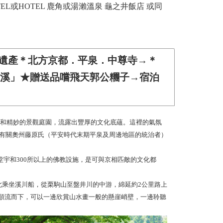
EL或HOTEL 鹿角或湯瀨溫泉 龜之井飯店 或同
化遺產＊北方京都．平泉．中尊寺→＊
美溪」★贈送品嚐飛天郭公糰子→宿泊
建築和精妙的景觀庭園，流露出豐厚的文化底蘊。這裡的氣氛
部，有關奧州藤原氏（平安時代末期平泉及周邊地區的統治者）
堂宇和300所以上的佛教設施，是可與京相匹敵的文化都
此乘坐溪川船，從栗駒山至盤井川的中游，綿延約2公里路上
順流而下，可以一邊欣賞山水畫一般的懸崖峭壁，一邊聆聽