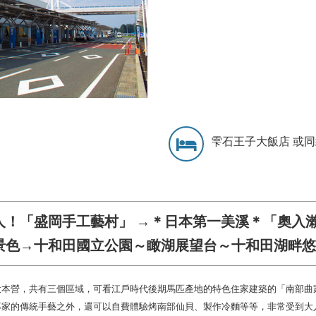
雫石王子大飯店 或
人！「盛岡手工藝村」 →＊日本第一美溪＊「奧入
景色→十和田國立公園～瞰湖展望台～十和田湖畔悠
大本營，共有三個區域，可看江戶時代後期馬匹產地的特色住家建築的「南部曲
專家的傳統手藝之外，還可以自費體驗烤南部仙貝、製作冷麵等等，非常受到大