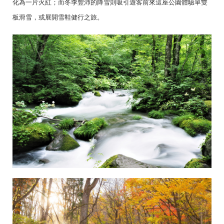
化為一片火紅；而冬季豐沛的降雪則吸引遊客前來這座公園體驗單雙
板滑雪，或展開雪鞋健行之旅。