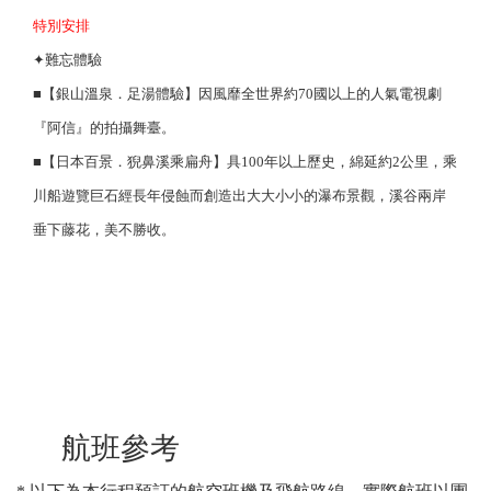
特別安排
✦難忘體驗
■【銀山溫泉．足湯體驗】因風靡全世界約70國以上的人氣電視劇
『阿信』的拍攝舞臺。
■【日本百景．猊鼻溪乘扁舟】具100年以上歷史，綿延約2公里，乘
川船遊覽巨石經長年侵蝕而創造出大大小小的瀑布景觀，溪谷兩岸
垂下藤花，美不勝收。
航班參考