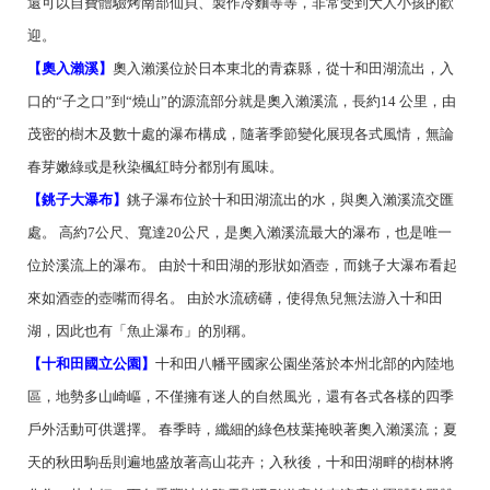
還可以自費體驗烤南部仙貝、製作冷麵等等，非常受到大人小孩的歡
迎。
【奧入瀨溪】
奧入瀨溪位於日本東北的青森縣，從十和田湖流出，入
口的“子之口”到“燒山”的源流部分就是奧入瀨溪流，長約14 公里，由
茂密的樹木及數十處的瀑布構成，隨著季節變化展現各式風情，無論
春芽嫩綠或是秋染楓紅時分都別有風味。
【銚子大瀑布】
銚子瀑布位於十和田湖流出的水，與奧入瀨溪流交匯
處。 高約7公尺、寬達20公尺，是奧入瀨溪流最大的瀑布，也是唯一
位於溪流上的瀑布。 由於十和田湖的形狀如酒壺，而銚子大瀑布看起
來如酒壺的壺嘴而得名。 由於水流磅礴，使得魚兒無法游入十和田
湖，因此也有「魚止瀑布」的別稱。
【十和田國立公園】
十和田八幡平國家公園坐落於本州北部的內陸地
區，地勢多山崎嶇，不僅擁有迷人的自然風光，還有各式各樣的四季
戶外活動可供選擇。 春季時，纖細的綠色枝葉掩映著奧入瀨溪流；夏
天的秋田駒岳則遍地盛放著高山花卉；入秋後，十和田湖畔的樹林將