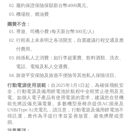
履約保證保險保額新台幣4000
萬元。
機場稅、燃油費
團費不含：
導遊、司機小費 (
每天新台幣300
元/人)
行程表上未表明之各項開支，自選建議行程交通及應
付費用。
純係私人之消費：如行李超重費、飲料酒類、洗衣、
電話、電報及私人交通費。
旅遊平安保險及旅遊不便險等其他私人保險項目。
行動電源使用規範：
自2025年3月1日起，為確保飛航安
全，行動電源及備用鋰電池於航程中全程禁止使用及充
電。如個人電子產品有使用電源的需求，建議您在登機
前先將設備充滿電量。多數機型座椅亦提供AC插座及
USB(Type A)充電孔，請注意，行動電源及備用鋰電池不
得託運，應作為手提行李並妥善放置、避免擠壓或受
損。
注意事項：