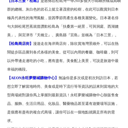
【日本三景・松島】
是散佈在松島灣一帶260多個大小島嶼所構成島嶼
群的總稱。灰白色的岩石上挺立著茂密的松樹，在此可以觀賞到日本
極具代表性的海灣風貌，並因季節而產生各種美麗變化。日本著名俳
句大師松尾芭蕉就曾讚歎松島為「扶桑第一絕景，可與洞庭、西湖媲
美」。與宮津市『天橋立』、廣島縣『宮島』並稱為「日本三景」。
【松島商店街】
漫遊走在海岸商店街，除欣賞海灣景緻外，可以在熱
鬧徒步區品嘗到各式各樣的美食。從可以內用的餐廳、咖啡廳，到可
以外帶邊走邊吃的小吃，應有盡有。美食配上美景，可說是旅遊中最
幸福的橋段。
【AEON永旺夢樂城購物中心】
無論你是多次或是初次到訪日本，若
想立即了解當地時尚、美食或是時下流行等等資訊的話來到當地的大
型商場絕對讓你馬上掌握到最新資訊！永旺夢樂城購物中心除販售食
品、服飾、生活日用品、化妝品、醫藥物品甚至還有遊樂場等設施，
是個應有盡有的複合式商場，讓你可以在一個地點就購足所有的需
求。