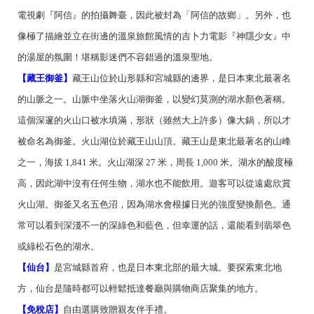
電視劇『阿信』的拍攝舞臺，因此被封為「阿信的故鄉」。另外，也
像極了描繪並立在街邊的溫泉旅館風情的吉卜力電影『神隱少女』中
的湯屋的氛圍！堪稱影迷們不容錯過的溫泉聖地。
【藏王御釜】
藏王山位於山形縣和宮城縣的邊界，是日本東北最著名
的山脈之一。山脈中坐落火山湖御釜，以變幻莫測的湖水顏色著稱。
這個深邃的火山口被水填滿，形狀（雖然大上許多）像大鍋，所以才
被命名為御釜。火山湖位於藏王山山頂。藏王山是東北最著名的山峰
之一，海拔 1,841 米。火山湖深 27 米，周長 1,000 米。湖水的酸度極
高，因此湖中沒有任何生物，湖水也不能飲用。遊客可以從遠處欣賞
火山湖。御釜又名五色沼，因為湖水會根據日光的強度變換顏色。通
常可以看到深淺不一的深綠色和藍色，但幸運的話，還能看到翡翠色
或綠松石色的湖水。
【仙台】
是宮城縣首府，也是日本東北部的最大城。要探索東北地
方，仙台是隨時都可以輕鬆抵達餐廳與購物商店聚集的地方。
【免稅店】
自由選購致贈親友伴手禮。