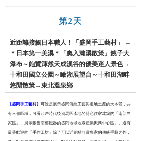
第2天
近距離接觸日本職人！「盛岡手工藝村」 →
＊日本第一美溪＊「奧入瀨溪散策」銚子大
瀑布～飽覽渾然天成溪谷的優美迷人景色→
十和田國立公園～瞰湖展望台～十和田湖畔
悠閒散策→東北溫泉鄉
【盛岡手工藝村】
可說是展示盛岡傳統工藝與道地土產的大本營，共
有三個區域，可看江戶時代後期馬匹產地的特色住家建築的「南部曲
家區」、展示販售南部鐵器的盛岡地域地場産業振興中心區」、還有
最受歡迎的「手作工坊」除了可以近距離欣賞專家的傳統手藝之外，