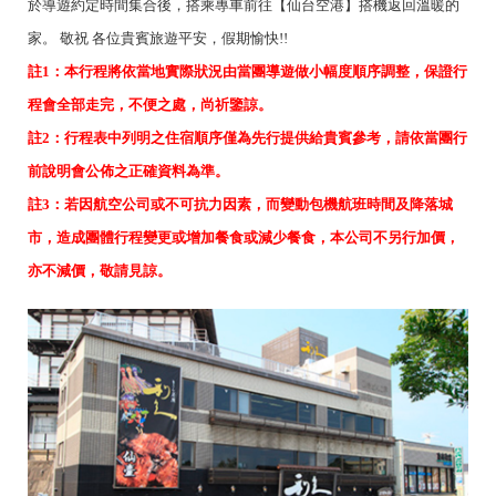
於導遊約定時間集合後，搭乘專車前往【仙台空港】搭機返回溫暖的
家。 敬祝 各位貴賓旅遊平安，假期愉快!!
註1：本行程將依當地實際狀況由當團導遊做小幅度順序調整，保證行
程會全部走完，不便之處，尚祈鑒諒。
註2：行程表中列明之住宿順序僅為先行提供給貴賓參考，請依當團行
前說明會公佈之正確資料為準。
註3：若因航空公司或不可抗力因素，而變動包機航班時間及降落城
市，造成團體行程變更或增加餐食或減少餐食，本公司不另行加價，
亦不減價，敬請見諒。