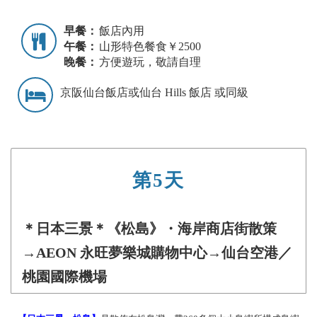
早餐：
飯店內用
午餐：
山形特色餐食￥2500
晚餐：
方便遊玩，敬請自理
京阪仙台飯店或仙台 Hills 飯店 或同級
第5天
＊日本三景＊《松島》・海岸商店街散策
→AEON 永旺夢樂城購物中心→仙台空港／
桃園國際機場