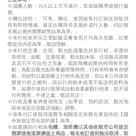
※成團人數：16
人以上方可成行，並派隨團導遊隨行服
務。
※機位說明：「可售」團位，會因旅客付訂狀況與取消
而有即時增減。確定出團與否及最終成行人數，仍以報
名截止後的實際銷售結果為準。。
※本行程表所示之景點飯店餐食照片均為示意圖，以實
際提供內容為準，敬請理解。
※本行程交通、住宿、觀光點儘量忠於原行程，若遇特
殊情況：如船、交通阻塞、觀光點休假、住宿飯店調整
及其它不可抗拒之現象，或因飛機起降的時間有所更
動，為配合觀光點和餐廳營業時間，行程有時會有所變
動，但絕對以最順暢之行程作為安排，所以本公司保有
變更行程之權利，請以行前紙本或電子版說明資料為
準；如遇中途自行脫隊或自動放棄參觀行程者，恕不退
任何費用，不便之處，敬請見諒！
※行程及餐食將會視情況（如季節、預約狀況、觀光地
區休假及住宿飯店地點）調整。
※旅客付訂後取消退費等相關規定依觀光署頒布的【國
外旅遊定型化契約書】為準。
※如選購的行程為
包機、加班機
或
其他依航空公司規定
開票後無退票價值之商品，報名收訂後則無法取消，取