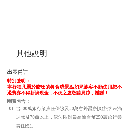
其他說明
出團備註
特別聲明：
本行程凡屬於贈送的餐食或景點如果旅客不願使用恕不
退費亦不得折換現金，不便之處敬請見諒，謝謝！
團費包含：
含500
萬旅行業責任保險及20
萬意外醫療險(旅客未滿
14歲及70歲以上，依法限制最高新台幣250萬旅行業
責任險)。