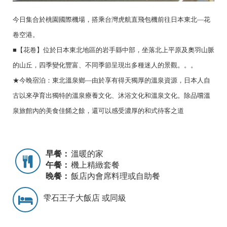
今日集合於桃園國際機場，搭乘台灣虎航直飛包機前往日本東北—花
卷空港。
■【花卷】位於日本東北地區的岩手縣中部，坐落北上平原及奧羽山脈
的山丘，四季變化豐富、不同季節呈現出多種迷人的景觀。。。
★今晚宿泊：東北溫泉鄉—由於享有得天獨厚的溫泉資源，日本人自
古以來孕育出獨特的溫泉療養文化、沐浴文化和溫泉文化。除品嚐溫
泉旅館內的美食佳餚之餘，還可以感受濃厚的和式待客之道
早餐：
溫暖的家
午餐：
機上精緻套餐
晚餐：
飯店內會席料理或自助餐
雫石王子大飯店 或同級