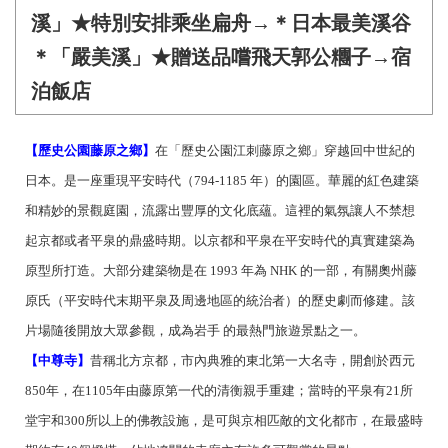
溪」★特別安排乘坐扁舟→＊日本最美溪谷
＊「嚴美溪」★贈送品嚐飛天郭公糰子→宿
泊飯店
【歷史公園藤原之鄉】
在「歷史公園江刺藤原之鄉」穿越回中世紀的
日本。是一座重現平安時代（794-1185 年）的園區。華麗的紅色建築
和精妙的景觀庭園，流露出豐厚的文化底蘊。這裡的氣氛讓人不禁想
起京都或者平泉的鼎盛時期。以京都和平泉在平安時代的真實建築為
原型所打造。大部分建築物是在 1993 年為 NHK 的一部，有關奧州藤
原氏（平安時代末期平泉及周邊地區的統治者）的歷史劇而修建。該
片場隨後開放大眾參觀，成為岩手 的最熱門旅遊景點之一。
【中尊寺】
昔稱北方京都，市內典雅的東北第一大名寺，開創於西元
850年，在1105年由藤原第一代的清衡親手重建；當時的平泉有21所
堂宇和300所以上的佛教設施，是可與京相匹敵的文化都市，在最盛時