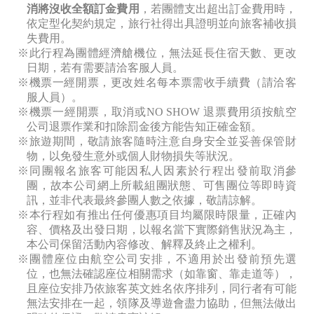
消將沒收全額訂金費用
，若團體支出超出訂金費用時，
依定型化契約規定，旅行社得出具證明並向旅客補收損
失費用。
※此行程為團體經濟艙機位，無法延長住宿天數、更改
日期，若有需要請洽客服人員。
※機票一經開票，更改姓名每本票需收手續費（請洽客
服人員）。
※機票一經開票，取消或NO SHOW
退票費用須按航空
公司退票作業和扣除罰金後方能告知正確金額。
※旅遊期間，敬請旅客隨時注意自身安全並妥善保管財
物，以免發生意外或個人財物損失等狀況。
※同團報名旅客可能因私人因素於行程出發前取消參
團，故本公司網上所載組團狀態、可售團位等即時資
訊，並非代表最終參團人數之依據，敬請諒解。
※本行程如有推出任何優惠項目均屬限時限量，正確內
容、價格及出發日期，以報名當下實際銷售狀況為主，
本公司保留活動內容修改、解釋及終止之權利。
※團體座位由航空公司安排，不適用於出發前預先選
位，也無法確認座位相關需求（如靠窗、靠走道等），
且座位安排乃依旅客英文姓名依序排列，同行者有可能
無法安排在一起，領隊及導遊會盡力協助，但無法做出