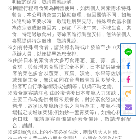
明確的保證，敬請貴賓諒解。
※團體行程餐食皆為團體使用，如因個人因素需求特殊
餐食，本公司將會盡力協助處理，但因國情不同，如無
法達到旅客要求時，敬請理解與見諒。特殊餐食需求僅
為依宗教或健康因素，例如「不吃牛肉、不吃生食、素
食、特定過敏食材」等旅客進行調整安排，無法依個人
喜惡提供特定服務，敬請見諒。
※如有特殊餐食者，請於報名時或出發前至少10
天告知
承辦人員，以便提早為您安排。
※由於日本的素食者大多可食用蔥、薑、蒜、蛋、奶等
食材，與台灣素食習慣完全不同，日本提供給全素旅
客的菜色多會以蔬菜、豆腐、漬物、水果等佐以白飯
或麵類主食，無法如同在台灣般豐富且多變化，建議
旅客可自行準備罐頭或泡麵等，以備不時之需。
※素食旅客請注意:
由於疫情後日本餐廳人力短缺，廚師
主要工作為提供餐廳常規餐食，對於素食恐無法精心
料理，故須以餐廳所提供之內容為主，餐廳不接受現
場指定或增加菜餚(
例如炒一盤青菜等)，如擔心料理不
合口味，敬請旅客自備罐頭素食備用，敬請理解配
合，謝謝。
※滿6
歲(
含)以上的小孩必須佔床，團費與大人同價。
※一位大人帶一位小朋友參團時，小朋友必須為佔床。