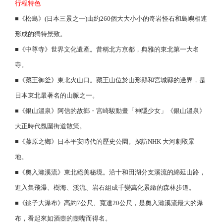
行程特色
■《松島》(日本三景之一)由約260個大大小小的奇岩怪石和島嶼相連
形成的獨特景致。
■《中尊寺》世界文化遺產。昔稱北方京都，典雅的東北第一大名
寺。
■《藏王御釜》東北火山口。藏王山位於山形縣和宮城縣的邊界，是
日本東北最著名的山脈之一。
■《銀山溫泉》阿信的故鄉・宮崎駿動畫「神隱少女」《銀山溫泉》
大正時代氛圍街道散策。
■《藤原之鄉》日本平安時代的歷史公園。探訪NHK 大河劇取景
地。
■《奧入瀨溪流》東北絕美秘境。沿十和田湖分支溪流的綿延山路，
進入集飛瀑、樹海、溪流、岩石組成千變萬化景緻的森林步道。
■《銚子大瀑布》高約7公尺、寬達20公尺，是奧入瀨溪流最大的瀑
布，看起來如酒壺的壺嘴而得名。