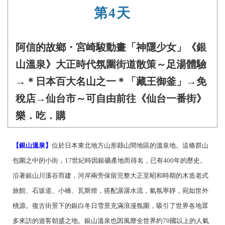
第4天
阿信的故鄉・宮崎駿動畫「神隱少女」《銀
山溫泉》大正時代氛圍街道散策～足湯體驗
→＊日本百大名山之一＊「藏王御釜」→免
稅店→仙台市～可自由前往《仙台一番街》
樂．吃．購
【銀山溫泉】
位於日本東北地方山形縣山間地區的溫泉地。這條群山
包圍之中的小街，17世紀時因銀礦產地而得名，已有400年的歷史。
沿著銀山川溪谷而建，河岸兩旁保留完整大正至昭和時期的木造老式
旅館、石坂道、小橋、瓦斯燈，搭配潺潺水流，氣氛寧靜，宛如世外
桃源。復古街景下的銀白冬日雪景充滿浪漫氛圍，吸引了世界各地眾
多來訪的遊客朝盛之地。銀山溫泉也因風靡全世界約70國以上的人氣