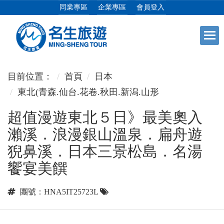
同業專區
企業專區
會員登入
+
日本專館
目前位置：
首頁
日本
東北(青森.仙台.花卷.秋田.新潟.山形
+
郵輪假期
超值漫遊東北５日》最美奧入
瀨溪．浪漫銀山溫泉．扁舟遊
+
海島假期
猊鼻溪．日本三景松島．名湯
饗宴美饌
+
韓國
團號：HNA5IT25723L
+
東南亞