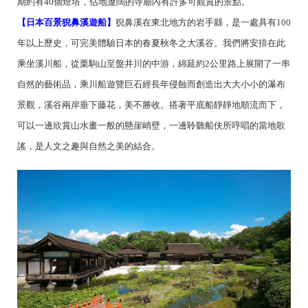
期約有40個燈塔，佔地遼闊的寺廟內有許多可觀賞的景點。
【日本百景猊鼻溪遊船】
猊鼻溪在東北地方的岩手縣，是一處具有100
年以上歷史，可完美體驗日本的春夏秋冬之大溪谷。我們將安排在此
乘坐溪川船，從栗駒山至盤井川的中游，綿延約2公里路上展開了一串
自然的藝術品，乘川船遊覽巨石經長年侵蝕而創造出大大小小的瀑布
景觀，溪谷兩岸垂下藤花，美不勝收。搭著平底船靜靜地順流而下，
可以一邊欣賞山水畫一般的懸崖峭壁，一邊聆聽船伕所哼唱的當地歌
謠，是人文之趣與自然之美的結合。