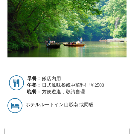
早餐：
飯店內用
午餐：
日式風味餐或中華料理￥2500
晚餐：
方便遊逛，敬請自理
ホテルルートイン山形南 或同級