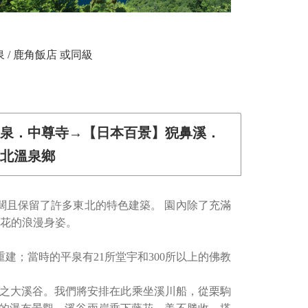
 / 鹿角飯店 或同級
平泉．中尊寺→【日本百景】猊鼻溪．
北溫泉鄉
闊且保留了許多東北的特色建築。 園內除了充滿
藤花的浪漫身姿。
建；當時的平泉有21所堂宇和300所以上的佛教
冬之大溪谷。我們將安排在此乘坐溪川船，從栗駒