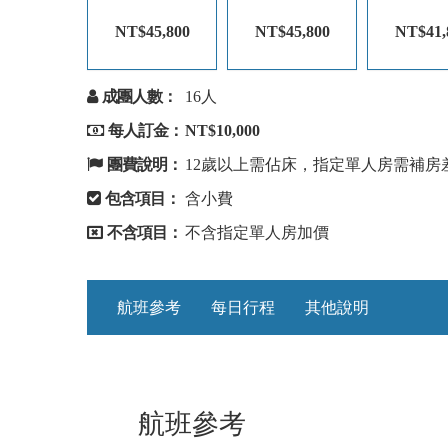
NT$45,800
NT$45,800
NT$41,
成團人數：
16人
每人訂金：
NT$10,000
團費說明：
12歲以上需佔床，指定單人房需補房差NT
包含項目：
含小費
不含項目：
不含指定單人房加價
航班參考
每日行程
其他說明
航班參考