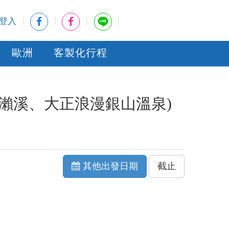
登入
歐洲
客製化行程
瀨溪、大正浪漫銀山溫泉)
其他出發日期
截止