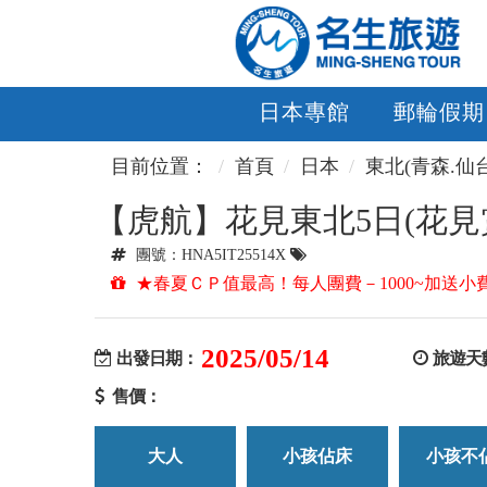
日本專館
郵輪假期
目前位置：
首頁
日本
東北(青森.仙
【虎航】花見東北5日(花
團號：HNA5IT25514X
★春夏ＣＰ值最高！每人團費－1000~加送小
2025/05/14
出發日期：
旅遊天
售價：
大人
小孩佔床
小孩不