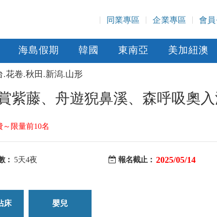
同業專區
企業專區
會員
海島假期
韓國
東南亞
美加紐澳
台.花卷.秋田.新潟.山形
見賞紫藤、舟遊猊鼻溪、森呼吸奧入
費～限量前10名
2025/05/14
數：
5天4夜
報名截止：
佔床
嬰兒