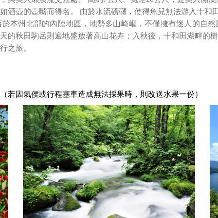
如酒壺的壺嘴而得名。 由於水流磅礴，使得魚兒無法游入十和
落於本州北部的內陸地區，地勢多山崎嶇，不僅擁有迷人的自然
天的秋田駒岳則遍地盛放著高山花卉；入秋後，十和田湖畔的樹
行之旅。
（若因氣侯或行程塞車造成無法採果時，則改送水果一份）