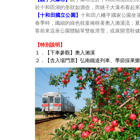
於十和田湖的形狀如酒壺，而銚子大瀑布看起來
【十和田國立公園】
十和田八幡平國家公園坐
春季時，纖細的綠色枝葉掩映著奧入瀨溪流；夏
客前來這座公園體驗單雙板滑雪，或展開雪鞋健
【特別說明】
１．【下車參觀】奧入瀨溪
２．【含入場門票】弘南鐵道列車、季節採果樂