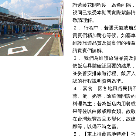
證紫藤花開程度；為免向隅，
視同已接受本期間實際紫藤情
敬請理解。
２． ⾏程中，若遇天氣或航
貴賓們稍加耐⼼等候。如塞⾞
維護旅遊品質及貴賓們的權益
請貴賓們諒解。
３． 我們為維護旅遊品質及
依飯店具體確認回覆的結果，
並妥善安排旅遊⾏程、飯店入
認的⾏程說明資料為準。
４．素食：因各地風俗⺠情
蒜、蛋、奶等，除華僑開設的
料理為主；若為飯店內⽤餐或
果等佐以⽩飯或麵食類。故敬
在台灣般豐富且多變化，故建
麵等，以備不時之需。
５．【車上推薦當地特產】巧