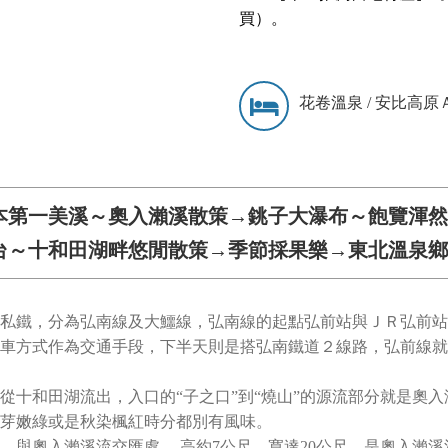
買）。
花卷溫泉 / 安比高原
本第一美溪～奧入瀨溪散策→銚子大瀑布～飽覽渾
台～十和田湖畔悠閒散策→季節採果樂→東北溫泉鄉
私鐵，分為弘南線及大鱷線，弘南線的起點弘前站與ＪＲ弘前站
車方式作為交通手段，下半天則是搭弘南鐵道２線路，弘前線就
從十和田湖流出，入口的“子之口”到“燒山”的源流部分就是奧入
芽嫩綠或是秋染楓紅時分都別有風味。
，與奧入瀨溪流交匯處。 高約7公尺、寬達20公尺，是奧入瀨溪