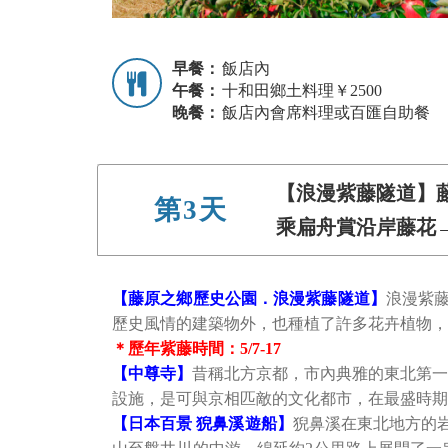
早餐：
飯店內
午餐：
十和田鄉土料理￥2500
晚餐：
飯店內會席料理或百匯自助餐
【浪漫紫藤隧道】
第3天
乘扁舟賞沿岸藤花
【藤原之鄉歷史公園．浪漫紫藤隧道】
浪漫紫
歷史風情的建築物外，也種植了許多花卉植物，
＊歷年紫藤時間：5/7-17
【中尊寺】
昔稱北方京都，市內典雅的東北第一大
設施，是可與京相匹敵的文化都市，在最盛時期
【日本百景 猊鼻溪遊船】
猊鼻溪在東北地方的