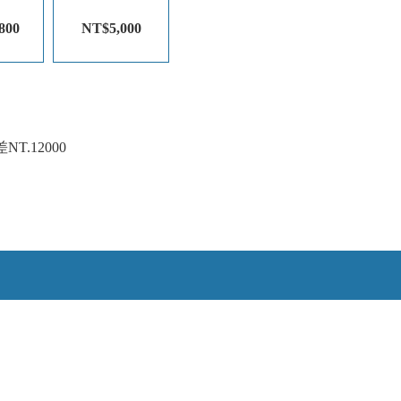
800
NT$5,000
.12000