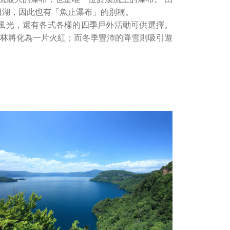
田湖，因此也有「魚止瀑布」的別稱。
風光，還有各式各樣的四季戶外活動可供選擇。
林將化為一片火紅；而冬季豐沛的降雪則吸引遊