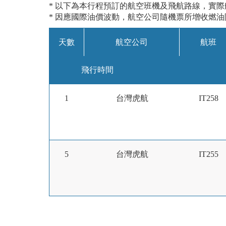
* 以下為本行程預訂的航空班機及飛航路線，實
* 因應國際油價波動，航空公司隨機票所增收燃
天數
航空公司
航班
飛行時間
1
台灣虎航
IT258
5
台灣虎航
IT255