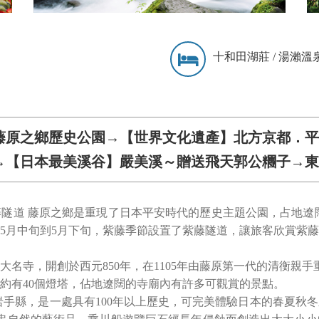
十和田湖莊 / 湯瀨溫泉
藤原之鄉歷史公園→【世界文化遺產】北方京都．
→【日本最美溪谷】嚴美溪～贈送飛天郭公糰子→東
藤隧道 藤原之鄉是重現了日本平安時代的歷史主題公園，占地遼
5月中旬到5月下旬，紫藤季節設置了紫藤隧道，讓旅客欣賞紫
名寺，開創於西元850年，在1105年由藤原第一代的清衡親手重
約有40個燈塔，佔地遼闊的寺廟內有許多可觀賞的景點。
岩手縣，是一處具有100年以上歷史，可完美體驗日本的春夏秋