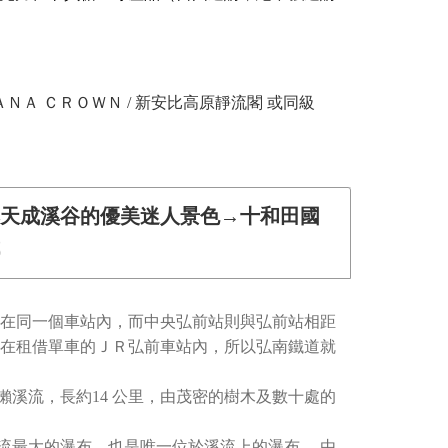
ＡＮＡ ＣＲＯＷＮ / 新安比高原靜流閣 或同級
然天成溪谷的優美迷人景色→十和田國
在同一個車站內，而中央弘前站則與弘前站相距
在租借單車的ＪＲ弘前車站內，所以弘南鐵道就
瀨溪流，長約14 公里，由茂密的樹木及數十處的
流最大的瀑布，也是唯一位於溪流上的瀑布。 由