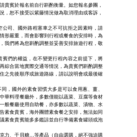
請貴賓於報名前⾃⾏斟酌衡量。如您報名參團，
況，恕不接受以紫藤情況做為取消理由或客訴，
空公司、國外路程塞⾞之不可抗拒之因素時，請
情形嚴重，⽽會影響到⾏程或餐食的安排時，為
，我們將為您斟酌調整並妥善安排旅遊⾏程，敬
貴賓們的權益，在不變更⾏程內容之前提下，將
再綜合當地實際交通等情況，為貴賓們斟酌調整
住之先後順序或旅遊路線，請以說明會或最後確
不同，國外的素食習慣⼤多是可以食⽤蔥、薑、
中華料理餐廳外，多數僅能以蔬菜、豆腐等食材
⼀般餐廳使⽤⾃助餐，亦多數以蔬菜、漬物、⽔
告素食貴賓，海外團體素食餐之安排，無法如同
議素食貴賓能多多鑑諒並⾃⾏準備素食罐頭或泡
克力、干貝糖…等產品（自由選購，絕不強迫購