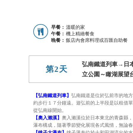
早餐：
溫暖的家
午餐：
機上精緻餐食
晚餐：
飯店內會席料理或百匯自助餐
弘南鐵道列車→日
第2天
立公園～瞰湖展望
【弘南鐵道列車】
弘南鐵道是位於弘前市的地方
約步行１７分鐘遠。遊弘前的上半段是以租借單
從弘南線開始。
【奧入瀨溪】
奧入瀨溪位於日本東北的青森縣，
瀑布構成，隨著季節變化展現各式風情，無論春
【銚子大瀑布】
銚子瀑布位於十和田湖流出的水