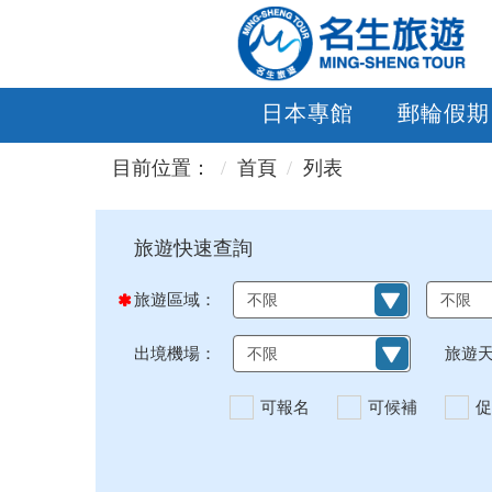
日本專館
郵輪假期
目前位置：
首頁
列表
旅遊區域：
出境機場：
旅遊
可報名
可候補
促