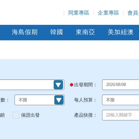
同業專區
企業專區
會員
海島假期
韓國
東南亞
美加紐澳
出發期間：
天數：
每人預算：
銷
保證出發
產品快搜：