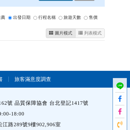
推薦
出發日期
行程名稱
旅遊天數
售價
圖片模式
列表模式
書
旅客滿意度調查
62號 品質保障協會 台北登記1417號
0-18:00
路289號9樓902,906室