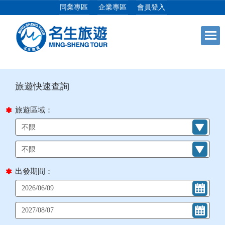
同業專區
企業專區
會員登入
目前位置：
首頁
列表
+
日本專館
+
郵輪假期
旅遊區域：
+
海島假期
+
韓國
出發期間：
+
東南亞