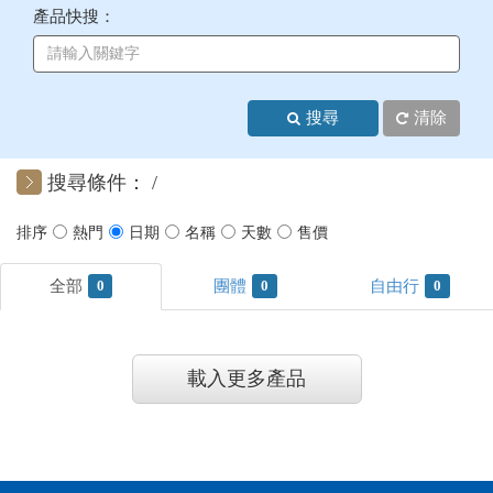
產品快搜：
+
美加紐澳
+
歐洲
搜尋
清除
客製化行程
搜尋條件：
0
0
0
載入更多產品