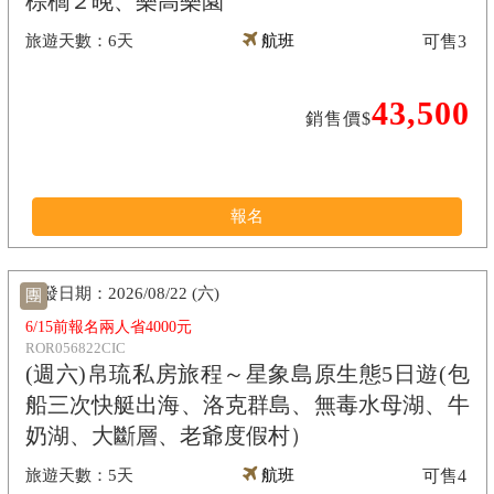
棕櫚２晚、樂高樂園
6天
航班
可售
3
43,500
銷售價$
報名
2026/08/22 (六)
團
6/15前報名兩人省4000元
ROR056822CIC
(週六)帛琉私房旅程～星象島原生態5日遊(包
船三次快艇出海、洛克群島、無毒水母湖、牛
奶湖、大斷層、老爺度假村）
5天
航班
可售
4