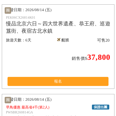
2026/08/14 (五)
團
PEK06CX26814K01
慢品北京六日～四大世界遺產、恭王府、巡遊
簋街、夜宿古北水鎮
6天
航班
可售
20
37,800
銷售價$
報名
2026/08/14 (五)
團
保證出團
早鳥優惠 最高省4千(第2人)
PWSBR260814GA