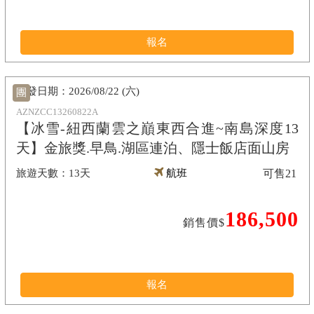
報名
2026/08/22 (六)
團
AZNZCC13260822A
【冰雪-紐西蘭雲之巔東西合進~南島深度13
天】金旅獎.早鳥.湖區連泊、隱士飯店面山房
13天
航班
可售
21
186,500
銷售價$
報名