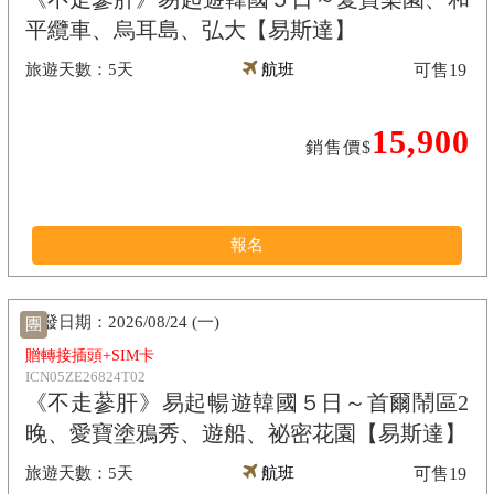
平纜車、烏耳島、弘大【易斯達】
5天
航班
可售
19
15,900
銷售價$
報名
2026/08/24 (一)
團
贈轉接插頭+SIM卡
ICN05ZE26824T02
《不走蔘肝》易起暢遊韓國５日～首爾鬧區2
晚、愛寶塗鴉秀、遊船、祕密花園【易斯達】
5天
航班
可售
19