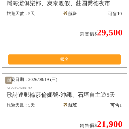
灣海灘俱樂部、爽泰渡假、莊園喬德夜市
5天
航班
可售
19
29,500
銷售價$
報名
2026/08/19 (三)
團
NGS05260819A
歌詩達郵輪莎倫娜號-沖繩、石垣自主遊5天
5天
航班
可售
1
21,900
銷售價$