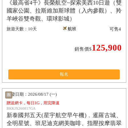
《最高省4千》長榮航空~探索美西10日遊（雙
國家公園、拉斯維加斯球體（入內參觀）、羚
羊峽谷雙奇觀、環球影城）
10天
航班
可售
4
125,900
銷售價$
報名
2026/08/17 (一)
團
贈送網卡，每日1G，用完降速
BKKJX260817GA
新泰國邦五天(星宇航空早午機)﹐暹羅古城、
全明星號、班尼迪克網美咖啡、指壓按摩翡翠