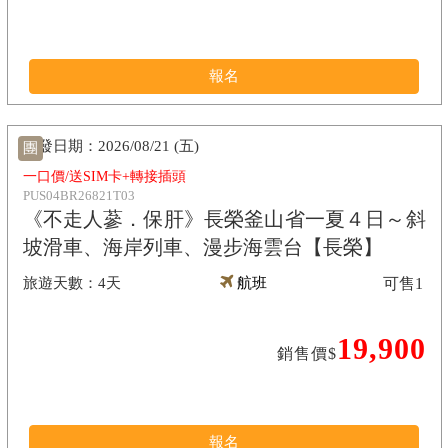
報名
2026/08/21 (五)
團
一口價/送SIM卡+轉接插頭
PUS04BR26821T03
《不走人蔘．保肝》長榮釜山省一夏４日～斜
坡滑車、海岸列車、漫步海雲台【長榮】
4天
航班
可售
1
19,900
銷售價$
報名