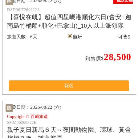
鐵定出團
2026/08/22 (六)
團
DADB6IT260822A
【喜悅在峴】超值四星峴港順化六日(會安+迦
南島竹桶船+順化+巴拿山)_10人以上派領隊
6天
航班
可售
9
28,500
銷售價$
報名
2026/08/22 (六)
團
Copyright © 百威旅遊
SMM06260822B
親子夏日新馬６天～夜間動物園、環球、黃金