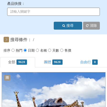
產品快搜：
+
美加紐澳
+
歐洲
搜尋
清除
客製化行程
搜尋條件：
9620
9620
0
團