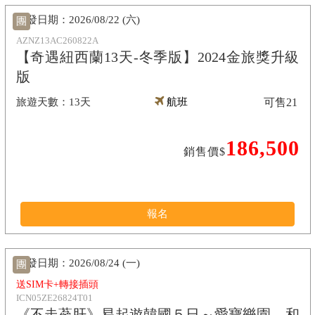
2026/08/22 (六)
團
AZNZ13AC260822A
【奇遇紐西蘭13天-冬季版】2024金旅獎升級
版
13天
航班
可售
21
186,500
銷售價$
報名
2026/08/24 (一)
團
送SIM卡+轉接插頭
ICN05ZE26824T01
《不走蔘肝》易起遊韓國５日～愛寶樂園、和