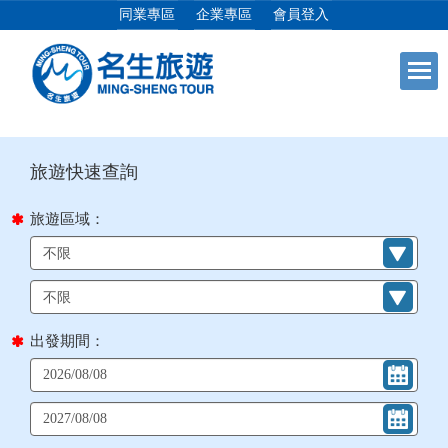
同業專區
企業專區
會員登入
目前位置：
首頁
列表
+
日本專館
+
郵輪假期
旅遊區域：
+
海島假期
+
韓國
出發期間：
+
東南亞