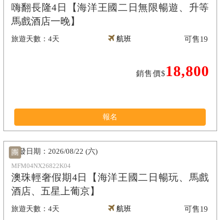
嗨翻長隆4日【海洋王國二日無限暢遊、升等
馬戲酒店一晚】
4天
航班
可售
19
18,800
銷售價$
報名
2026/08/22 (六)
團
MFM04NX26822K04
澳珠輕奢假期4日【海洋王國二日暢玩、馬戲
酒店、五星上葡京】
4天
航班
可售
19