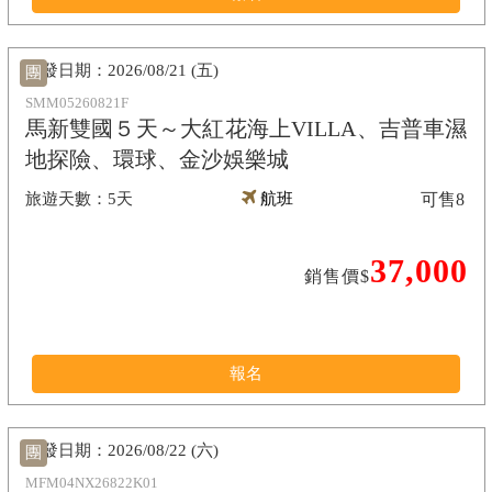
2026/08/21 (五)
團
SMM05260821F
馬新雙國５天～大紅花海上VILLA、吉普車濕
地探險、環球、金沙娛樂城
5天
航班
可售
8
37,000
銷售價$
報名
2026/08/22 (六)
團
MFM04NX26822K01