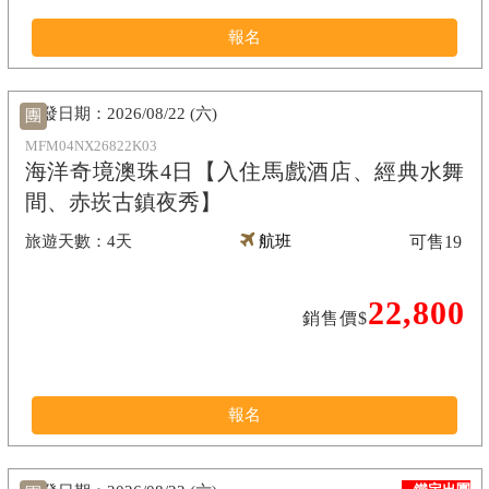
報名
2026/08/22 (六)
團
MFM04NX26822K03
海洋奇境澳珠4日【入住馬戲酒店、經典水舞
間、赤崁古鎮夜秀】
4天
航班
可售
19
22,800
銷售價$
報名