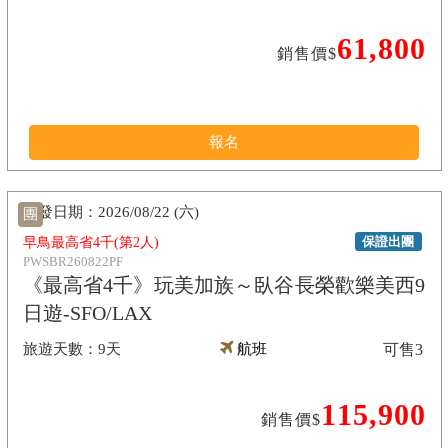
61,800
銷售價$
報名
2026/08/22 (六)
團
保證出團
早鳥最高省4千(第2人)
PWSBR260822PF
《最高省4千》玩美加族～臥谷長榮歡樂美西9
日遊-SFO/LAX
9天
航班
可售
3
115,900
銷售價$