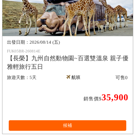
2026/08/14 (五)
FUK05BR-260814E
【長榮】九州自然動物園~百選雙溫泉 親子優
雅輕旅行五日
5天
航班
可售
0
35,900
銷售價$
候補