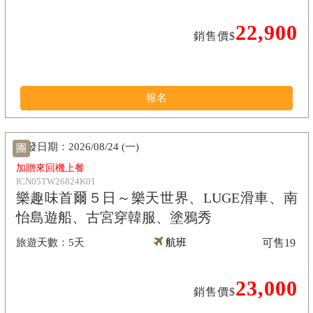
22,900
銷售價$
報名
2026/08/24 (一)
團
加贈來回機上餐
ICN05TW26824K01
樂趣味首爾５日～樂天世界、LUGE滑車、南
怡島遊船、古宮穿韓服、塗鴉秀
5天
航班
可售
19
23,000
銷售價$