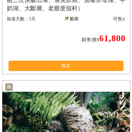
船三次快艇出海、洛克群島、無毒水母湖、牛
奶湖、大斷層、老爺度假村）
5天
航班
可售
4
61,800
銷售價$
報名
團