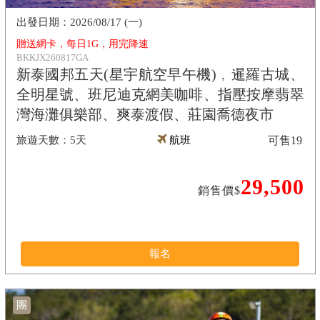
2026/08/17 (一)
贈送網卡，每日1G，用完降速
BKKJX260817GA
新泰國邦五天(星宇航空早午機)﹐暹羅古城、
全明星號、班尼迪克網美咖啡、指壓按摩翡翠
灣海灘俱樂部、爽泰渡假、莊園喬德夜市
5天
航班
可售
19
29,500
銷售價$
報名
團