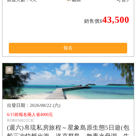
43,500
銷售價$
報名
團
2026/08/22 (六)
6/15前報名兩人省4000元
ROR056822CIC
(週六)帛琉私房旅程～星象島原生態5日遊(包