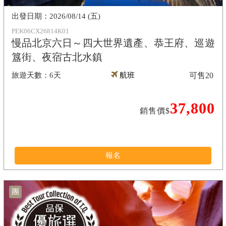
2026/08/14 (五)
PEK06CX26814K01
慢品北京六日～四大世界遺產、恭王府、巡遊
簋街、夜宿古北水鎮
6天
航班
可售
20
37,800
銷售價$
報名
團