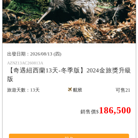
2026/08/13 (四)
AZNZ13AC260813A
【奇遇紐西蘭13天-冬季版】2024金旅獎升級
版
13天
航班
可售
21
186,500
銷售價$