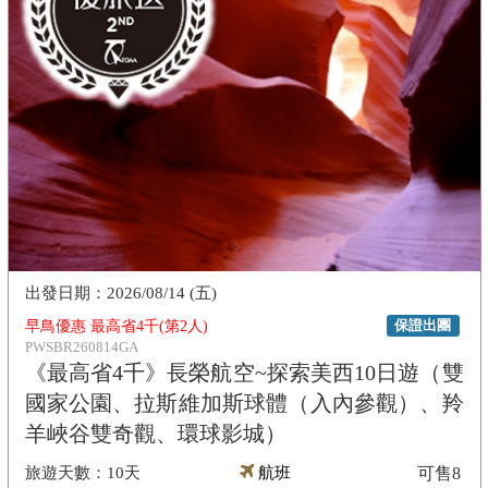
2026/08/14 (五)
保證出團
早鳥優惠 最高省4千(第2人)
PWSBR260814GA
《最高省4千》長榮航空~探索美西10日遊（雙
國家公園、拉斯維加斯球體（入內參觀）、羚
羊峽谷雙奇觀、環球影城）
10天
航班
可售
8