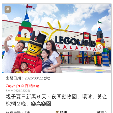
團
2026/08/22 (六)
Copyright © 百威旅遊
SMM06260822B
親子夏日新馬６天～夜間動物園、環球、黃金
棕櫚２晚、樂高樂園
6天
航班
可售
3