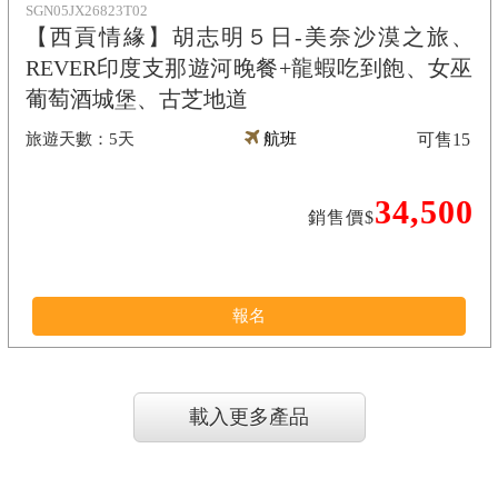
SGN05JX26823T02
【西貢情緣】胡志明５日-美奈沙漠之旅、
REVER印度支那遊河晚餐+龍蝦吃到飽、女巫
葡萄酒城堡、古芝地道
5天
航班
可售
15
34,500
銷售價$
報名
載入更多產品