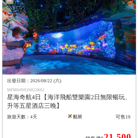
團
2026/08/22 (六)
MFM04NX26822K02
星海奇航4日【海洋飛船雙樂園2日無限暢玩、
升等五星酒店三晚】
4天
航班
可售
19
21,500