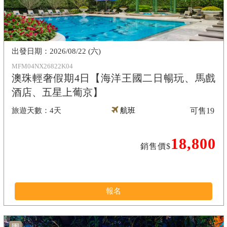
2026/08/22 (六)
MFM04NX26822K04
澳珠輕奢假期4日【海洋王國二日暢玩、馬戲
酒店、五星上葡京】
4天
航班
可售
19
18,800
銷售價$
報名