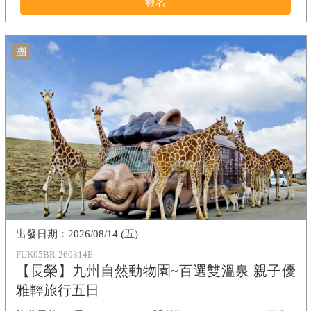
報名
團
2026/08/14 (五)
FUK05BR-260814E
【長榮】九州自然動物園~百選雙溫泉 親子優
雅輕旅行五日