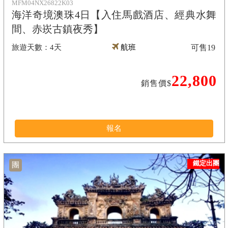
MFM04NX26822K03
海洋奇境澳珠4日【入住馬戲酒店、經典水舞
間、赤崁古鎮夜秀】
4天
航班
可售
19
22,800
銷售價$
報名
鐵定出團
團