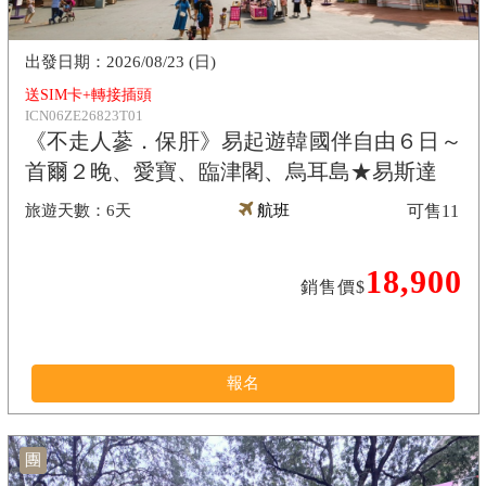
2026/08/23 (日)
送SIM卡+轉接插頭
ICN06ZE26823T01
《不走人蔘．保肝》易起遊韓國伴自由６日～
首爾２晚、愛寶、臨津閣、烏耳島★易斯達
6天
航班
可售
11
18,900
銷售價$
報名
團