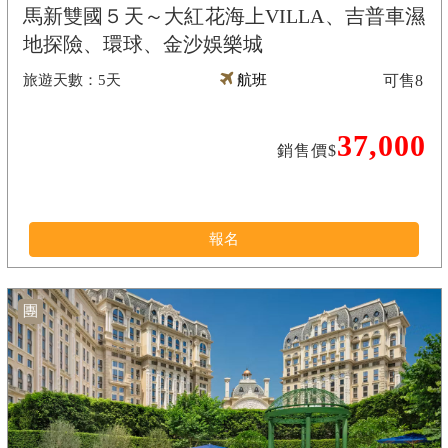
馬新雙國５天～大紅花海上VILLA、吉普車濕
地探險、環球、金沙娛樂城
5天
航班
可售
8
37,000
銷售價$
報名
團