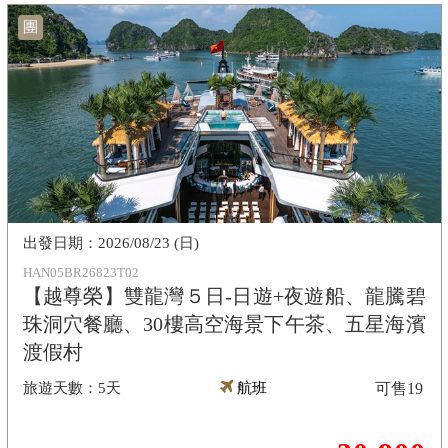
團
2026/08/23 (日)
HAN05BR26823T02
【越尊榮】雙龍灣５日-日遊+夜遊船、龍騰碧
珠洞穴餐廳、30樓高空海景下午茶、五星海濱
渡假村
5天
航班
可售
19