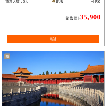
5天
航班
可售
0
35,900
銷售價$
候補
團