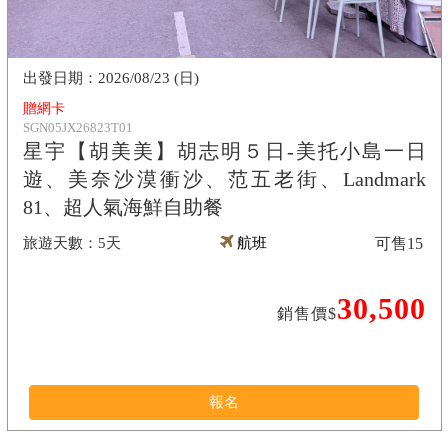
2026/08/23 (日)
贈網卡
SGN05JX26823T01
星宇【胡美美】胡志明５日-美托小島一日
遊、美奈沙漠衝沙、范五老街、Landmark
81、超人氣海鮮自助餐
5天
航班
可售
15
30,500
銷售價$
報名