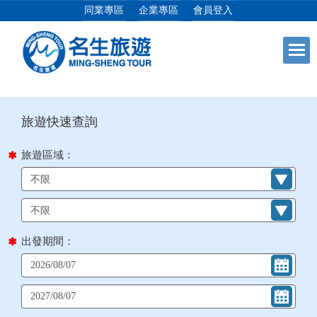
同業專區
企業專區
會員登入
目前位置：
首頁
列表
+
日本專館
+
郵輪假期
旅遊區域：
+
海島假期
+
韓國
出發期間：
+
東南亞