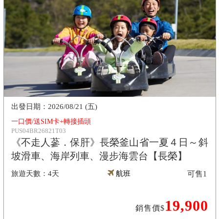
2026/08/21 (五)
一口價/送SIM卡+轉接插頭
PUS04BR26821T03
《不走人蔘．保肝》長榮釜山省一夏４日～斜
坡滑車、海岸列車、漫步海雲台【長榮】
4天
航班
可售
1
19,900
銷售價$