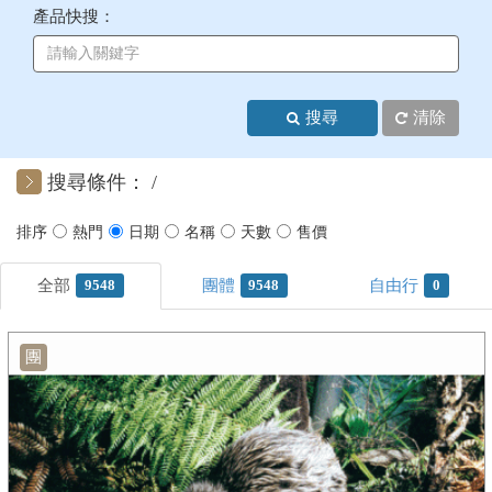
產品快搜：
+
美加紐澳
+
歐洲
搜尋
清除
客製化行程
搜尋條件：
9548
9548
0
團