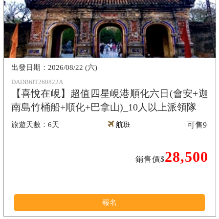
2026/08/22 (六)
DADB6IT260822A
【喜悅在峴】超值四星峴港順化六日(會安+迦
南島竹桶船+順化+巴拿山)_10人以上派領隊
6天
航班
可售
9
28,500
銷售價$
報名