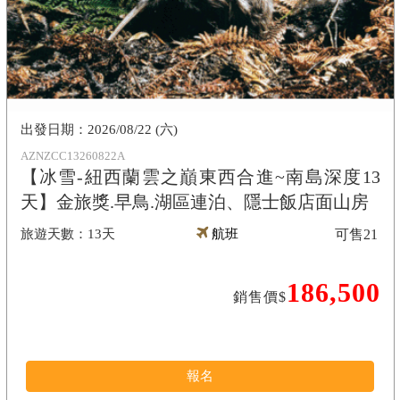
2026/08/22 (六)
AZNZCC13260822A
【冰雪-紐西蘭雲之巔東西合進~南島深度13
天】金旅獎.早鳥.湖區連泊、隱士飯店面山房
13天
航班
可售
21
186,500
銷售價$
報名