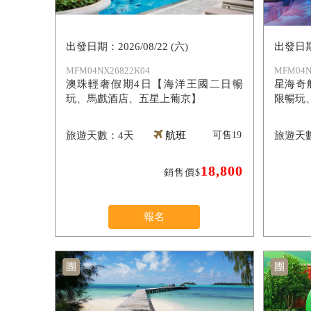
2026/08/22 (六)
MFM04NX26822K04
MFM04N
澳珠輕奢假期4日【海洋王國二日暢
星海奇
玩、馬戲酒店、五星上葡京】
限暢玩
4天
航班
可售
19
18,800
銷售價$
報名
團
團