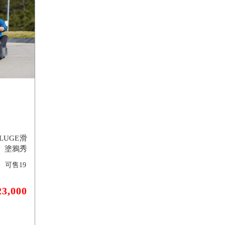
UGE滑
、塗鴉秀
可售
19
23,000