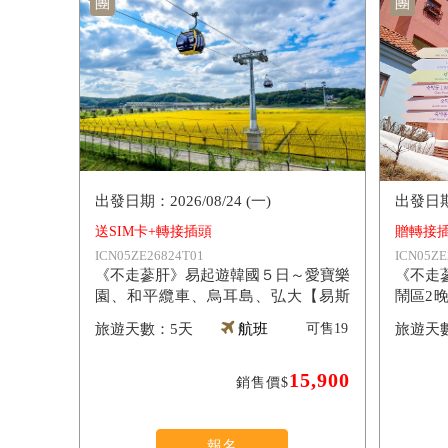
團
團
2026/08/24 (一)
送SIM卡+轉接插頭
贈轉接插
ICN05ZE26824T01
ICN05ZE
《不走蔘肝》易起遊韓國５日～愛寶樂
《不走
園、和平纜車、烏耳島、弘大【易斯
鬧區2
達】
園【易
5天
航班
可售
19
15,900
銷售價$
報名