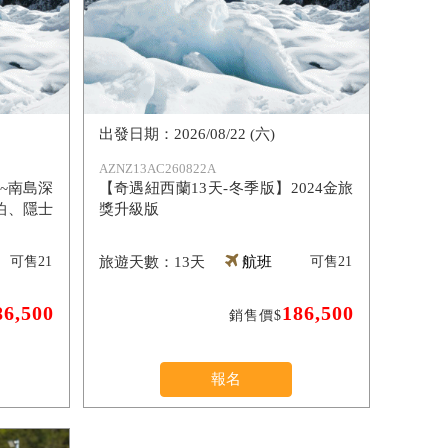
2026/08/22 (六)
AZNZ13AC260822A
~南島深
【奇遇紐西蘭13天-冬季版】2024金旅
泊、隱士
獎升級版
可售
21
13天
航班
可售
21
86,500
186,500
銷售價$
報名