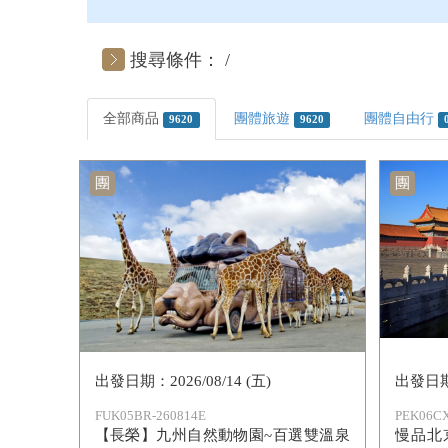
搜尋條件：
全部商品
團體旅遊
團體自由行
9620
9620
團
團
2026/08/14 (五)
FUK05BR-260814E
PEK06CX
【長榮】九州自然動物園~百選雙溫泉
慢品北