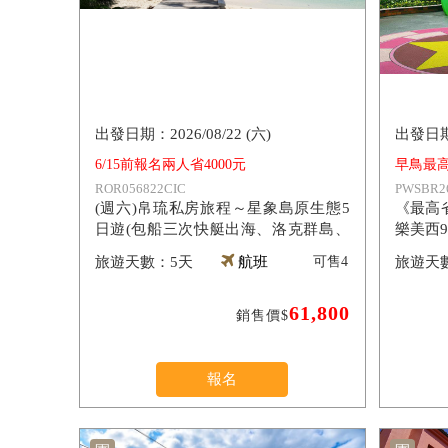
2026/08/22 (六)
6/15前報名兩人省4000元
早鳥最高
ROR056822CIC
PWSBR2
(週六)帛琉私房旅程～星象島原生態5
《最高
日遊(包船三次快艇出海、洛克群島、
樂美西9
無毒水母湖、牛奶湖、大斷層、老爺度
5天
航班
可售
4
假村）
61,800
銷售價$
報名