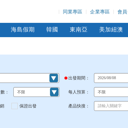
同業專區
企業專區
會員
海島假期
韓國
東南亞
美加紐澳
出發期間：
天數：
每人預算：
銷
保證出發
產品快搜：