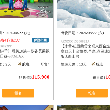
2026/08/22 (六)
2026/08/22 (六)
保證出團
省4千(第2人)
AZNZCC13260822A
【冰雪-紐西蘭雲之巔東西合進
60822PF
省4千》玩美加族～臥谷長榮歡
度13天】金旅獎.早鳥.湖區連
日遊-SFO/LAX
飯店面山房
9天
航班
可售
3
13天
航班
115,900
1
銷售價$
銷售價$
報名
報名