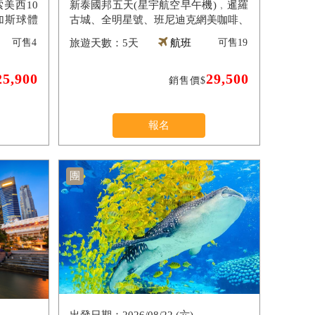
美西10
新泰國邦五天(星宇航空早午機)﹐暹羅
加斯球體
古城、全明星號、班尼迪克網美咖啡、
觀、環球
指壓按摩翡翠灣海灘俱樂部、爽泰渡
可售
4
5天
航班
可售
19
假、莊園喬德夜市
25,900
29,500
銷售價$
報名
團