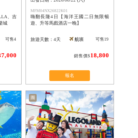
2026/08/22 (六)
MFM04NX26822K01
LA、吉
嗨翻長隆4日【海洋王國二日無限暢
樂城
遊、升等馬戲酒店一晚】
可售
4
4天
航班
可售
19
37,000
18,800
銷售價$
報名
團