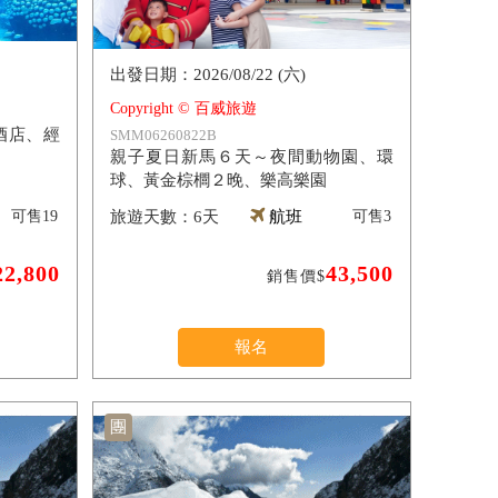
2026/08/22 (六)
Copyright © 百威旅遊
酒店、經
SMM06260822B
親子夏日新馬６天～夜間動物園、環
球、黃金棕櫚２晚、樂高樂園
可售
19
6天
航班
可售
3
22,800
43,500
銷售價$
報名
團