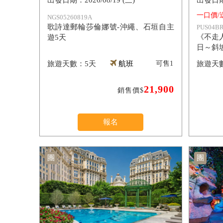
2026/08/19 (三)
一口價/
NGS05260819A
歌詩達郵輪莎倫娜號-沖繩、石垣自主
PUS04BR
《不走
遊5天
日～斜
【長榮
5天
航班
可售
1
21,900
銷售價$
報名
團
團