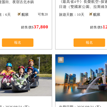
《最高省4千》長榮航空~探索
遊簋街、夜宿古北水鎮
日遊（雙國家公園、拉斯維
（入內參觀）、羚羊峽谷雙奇
6天
航班
可售
20
10天
航班
影城）
37,800
1
銷售價$
銷售價$
報名
報名
團