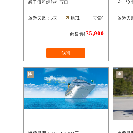
親子優雅輕旅行五日
府、巡
5天
航班
可售
0
35,900
銷售價$
候補
團
團