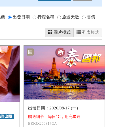
推薦
出發日期
行程名稱
旅遊天數
售價
圖片模式
列表模式
團
2026/08/17 (一)
保證出團
贈送網卡，每日1G，用完降速
BKKJX260817GA