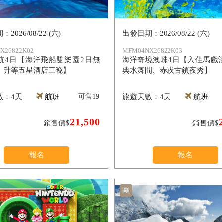
2026/08/22 (六)
2026/08/22 (六)
X26822K02
MFM04NX26822K03
航4日【海洋飛船雙樂園2日無
海洋奇境澳珠4日【入住馬戲
、升等五星酒店三晚】
典水舞間、赤崁古鎮夜秀】
4天
航班
可售
19
4天
航班
21,500
銷售價$
銷售價$
報名
報名
團