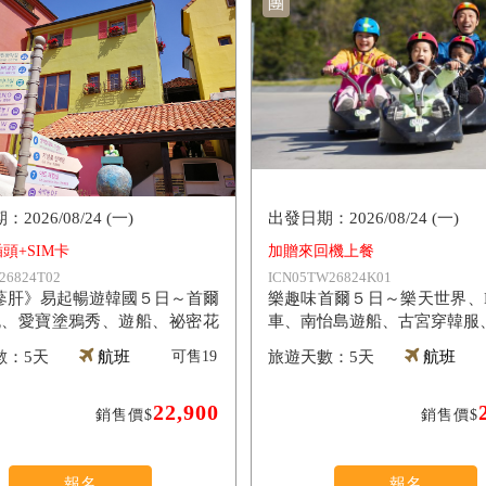
團
2026/08/24 (一)
2026/08/24 (一)
頭+SIM卡
加贈來回機上餐
26824T02
ICN05TW26824K01
蔘肝》易起暢遊韓國５日～首爾
樂趣味首爾５日～樂天世界、L
晚、愛寶塗鴉秀、遊船、祕密花
車、南怡島遊船、古宮穿韓服
斯達】
5天
航班
可售
19
5天
航班
22,900
銷售價$
銷售價$
報名
報名