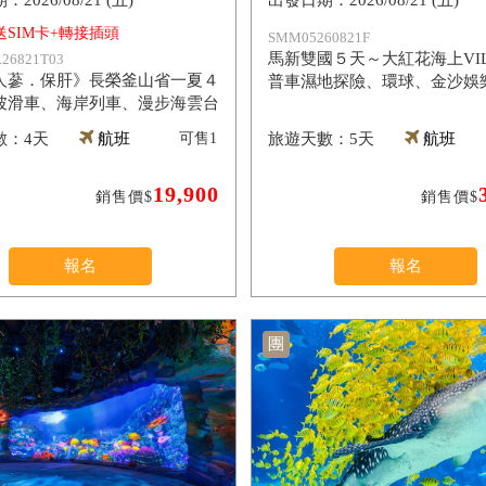
2026/08/21 (五)
2026/08/21 (五)
送SIM卡+轉接插頭
SMM05260821F
馬新雙國５天～大紅花海上VIL
26821T03
人蔘．保肝》長榮釜山省一夏４
普車濕地探險、環球、金沙娛
坡滑車、海岸列車、漫步海雲台
】
4天
航班
可售
1
5天
航班
19,900
銷售價$
銷售價$
報名
報名
團