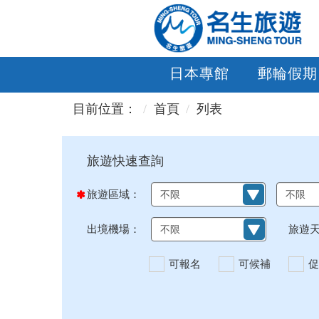
日本專館
郵輪假期
目前位置：
首頁
列表
旅遊區域：
出境機場：
旅遊
可報名
可候補
促