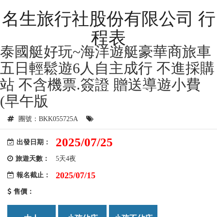
名生旅行社股份有限公司 行
程表
泰國艇好玩~海洋遊艇豪華商旅車
五日輕鬆遊6人自主成行 不進採購
站 不含機票.簽證 贈送導遊小費
(早午版
團號：BKK055725A
2025/07/25
出發日期：
旅遊天數：
5天4夜
2025/07/15
報名截止：
售價：