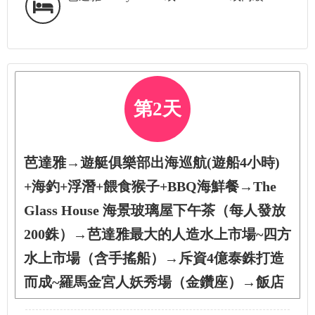
第2天
芭達雅→遊艇俱樂部出海巡航(遊船4小時)
+海釣+浮潛+餵食猴子+BBQ海鮮餐→The
Glass House 海景玻璃屋下午茶（每人發放
200銖）→芭達雅最大的人造水上市場~四方
水上市場（含手搖船）→斥資4億泰銖打造
而成~羅馬金宮人妖秀場（金鑽座）→飯店