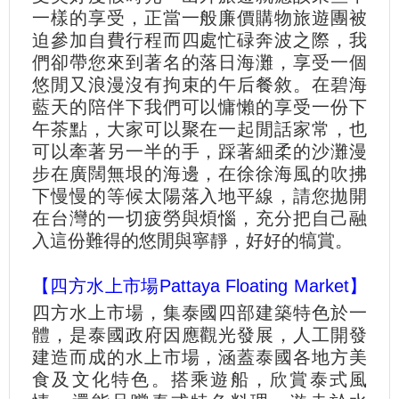
一樣的享受，正當一般廉價購物旅遊團被
迫參加自費行程而四處忙碌奔波之際，我
們卻帶您來到著名的落日海灘，享受一個
悠閒又浪漫沒有拘束的午后餐敘。在碧海
藍天的陪伴下我們可以慵懶的享受一份下
午茶點，大家可以聚在一起閒話家常，也
可以牽著另一半的手，踩著細柔的沙灘漫
步在廣闊無垠的海邊，在徐徐海風的吹拂
下慢慢的等候太陽落入地平線，請您拋開
在台灣的一切疲勞與煩惱，充分把自己融
入這份難得的悠閒與寧靜，好好的犒賞。
【四方水上市場Pattaya Floating Market】
四方水上市場，集泰國四部建築特色於一
體，是泰國政府因應觀光發展，人工開發
建造而成的水上市場，涵蓋泰國各地方美
食及文化特色。搭乘遊船，欣賞泰式風