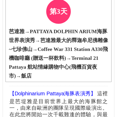
第3天
芭達雅→PATTAYA DOLPHIN ARIUM海豚
世界表演秀→芭達雅最大的釋迦牟尼佛雕像
~七珍佛山→Coffee War 331 Station A330飛
機咖啡廳 (贈送一杯飲料)→Terminal 21
Pattaya 航站情緣購物中心(飛機百貨夜
市)→飯店
【Dolphinarium Pattaya海豚表演秀】
這裡
是芭堤雅是目前世界上最大的海豚館之
一，由來自歐洲的團隊呈現國際級演出。
在此您將開始一次千載難逢的體驗，與最