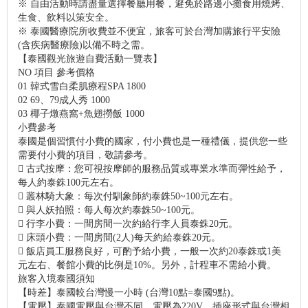
※ 自由活動時請盡量選擇餐廳用餐，避免於路邊小攤食用燒烤、
生食、飲料以策安全。
※ 泰國醫療院所收費並不便宜，旅客可於台灣加購旅行平安險
(含疾病醫療險)以備不時之需。
【泰國觀光旅遊自費活動一覽表】
NO
項目
參考價格
01
韓式雪白柔肌療程SPA
1800
02
69、79成人秀
1000
03
椰子燉燕窩+魚翅撈飯
1000
小費參考
泰國是個習慣付小費的國家，付小費也是一種禮儀，提供您一些
需要付小費的項目，敬請參考。

古式按摩：您可視按摩師的服務品質或專業水準而彈性給予，
每人約泰銖100元左右。

叢林騎大象：每次付馴象師約泰銖50~100元左右。

與人妖拍照：每人每次約泰銖50~100元。

行李小費：一間房間一次約給行李人員泰銖20元。

床頭小費：一間房間(2人)每天約給泰銖20元。

飯店員工服務良好，可酌予給小費，一般一次約20泰銖或1美
元左右、餐館小費的比例是10%。另外，計程車不需給小費。
旅客入境泰國須知
【時差】泰國較台灣慢一小時 (台灣10點=泰國9點)。
【電壓】泰國電壓與台灣不同，電壓為220V，插座形式與台灣相