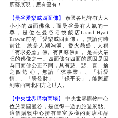
廚藝展現，應有盡有！
【曼谷愛樂威四面佛】
泰國各地皆有大大
小小的四面佛像，而曼谷最有人氣的一
尊，是位在曼谷君悅飯店Grand Hyatt
Erawan前的「愛樂威四面佛」，無論何時
前往，總是人潮洶湧、香火鼎盛，人稱
「有求必應」佛。有四尊佛面， 是香火最
旺的佛像之一。四面佛有四面的原因是因
為四面佛公正不阿，具有慈、悲、喜、捨
之四梵 心，無論「求事業」、「祈愛
情」、「盼發財」、「保平安」，能照顧
到東西南北四方之世人。
【中央世界購物商場】
中央世界購物中心
位於泰國曼谷，是值得一遊的旅遊景點。
這個購物中心擁有豐富多樣的商店和品