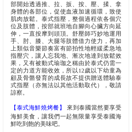
部開始透過推、拉、扳、按、壓、揉、拿
身體的各部位，促使血液加速循環，致使
肌肉放鬆。泰式指壓，整個過程依各個穴
位及肢體，按部就班地自腳向心臟方向延
伸，一直按摩到頭頂。舒壓師巧妙地運用
手、肘、膝、大腿等肢體借力使力，再加
上類似音樂節奏富有節拍性地輕緩柔急地
指壓穴，讓人忘我地、漸次地達到放鬆效
果，又有被動式瑜珈之稱由於泰式仍需一
定的力道方能收效，所以12歲以下幼童為
顧及骨骼發育的成長故不提供贈送體驗泰
式指壓（亦無法以其他活動取代），敬請
諒察。
【泰式海鮮燒烤餐】
來到泰國當然要享受
海鮮美食，讓我們一起無限量享受泰國海
鮮吃到飽的美味吧。