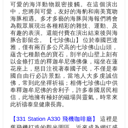
可愛的海洋動物親密接觸。在這個演出
中，您將與可愛，友好的海豹和南美寬吻
海豚相遇。多才多藝的海豚與海報們將會
為觀眾展現出各種精彩的雜技、運動、及
有趣的表演。還能付費在演出結束後與海
豚合影留念。 【七珍佛山】 位於泰國芭達
雅，僅有兩百多公尺高的七珍佛山山頭，
蘊含七種顏色的寶石，剖半的山壁上刻有
以金條打造的釋迦牟尼佛佛像，端坐在蓮
花座上，慈目注視著泰國子民，不僅是泰
國自由行必訪景點，當地人大多虔誠信
佛，常到此坐禪祈福；相傳七珍佛山中供
奉釋迦牟尼佛的舍利子，許多泰國居民相
信，此地擁有極好的磁場與靈氣，時常來
此祈禱泰皇健康長壽。
【331 Station A330 飛機咖啡廳】
這裡是
舊飛機打造的觀光園區，近來成為網紅盛