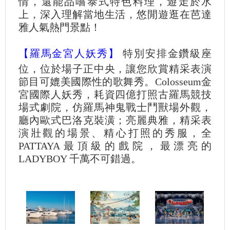
情，還能品嚐泰式特色料理，遊走於水
上，深入理解當地生活，悠閒遊逛在芭達
雅人氣熱門景點！
【羅馬金宮人妖秀】
特別安排金鑽級座
位，位於場子正中央，讓您欣賞精采表演
節目可媲美國際性的歌舞秀。Colosseum金
宮國際人妖秀，耗資四億打照古羅馬競技
場式劇院，仿羅馬神鬼戰士鬥獸場外觀，
廳內歐式巴洛克裝潢；亮麗典雅，精采表
演壯觀的場景、精心打照的秀服，全
PATTAYA最頂級的戲院，最漂亮的
LADYBOY 千萬不可錯過。