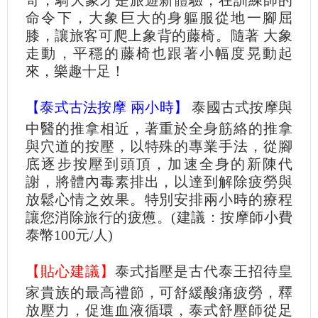
奇，騎大象才是旅遊新體驗，在訓練師的
命令下，大象巨大的身軀服從地一腳屈
膝，讓旅客可爬上象背的藤椅。隨著 大象
走動，平穩的藤椅也跟著小幅度晃動起
來，樂趣十足！
【泰式古法按摩 兩小時】
泰國古式按摩與
中醫的推拿相近，著重於全身筋絡的推拿
與穴道的按壓，以特殊的專業手法，從腳
底逐步按壓到頭頂，加速全身的新陳代
謝，將體內毒素排出，以達到解除疲勞與
放鬆心情之效果。特別安排兩小時的療程
讓您消除旅行的疲憊。(建議：按摩師小費
泰幣100元/人)
【貼心建議】
泰式指壓是古代泰王招待皇
家貴族的最高禮節，可舒緩酸痛疲勞，釋
放壓力，促進血液循環，泰式舒壓師從足