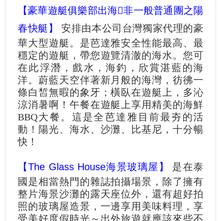
【豪華遊艇俱樂部出海非一般普通團之陽
春快艇】
安排由本公司台灣獨家代理的豪
華大型遊艇。是芭達雅安全性能最高、最
穩定的遊艇，帶您遊覽清澈的海水。您可
在此浮潛，戲水，海釣，欣賞湛藍的海
洋。蔚藍天空伴著新月般的海灣，彷彿一
條白皙無暇的象牙；橫臥在遊艇上，多沁
涼消暑啊！午餐在遊艇上享用精美的海鮮
BBQ大餐。這是全芭達雅目前最夯的活
動！陽光、海水、沙灘、比基尼，十分暢
快！
【The Glass House海景玻璃屋】
是在泰
國是相當熱門的雜誌拍攝場景，除了擁有
整片海景沙灘的露天座位外，還有超好拍
照的玻璃屋造景，一邊享用美味料理，享
受美好度假時光～出外旅遊就應該來些不