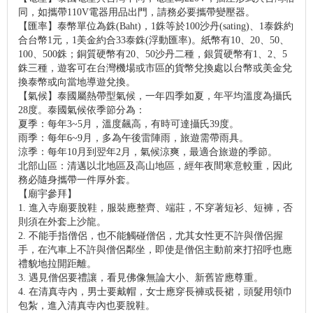
同，如攜帶110V電器用品出門，請務必要攜帶變壓器。
【匯率】泰幣單位為銖(Baht)，1銖等於100沙丹(sating)、1泰銖約
合台幣1元，1美金約合33泰銖(浮動匯率)。紙幣有10、20、50、
100、500銖；銅質硬幣有20、50沙丹二種，銀質硬幣有1、2、5
銖三種，遊客可在台灣機場或市區的貨幣兌換處以台幣或美金兌
換泰幣或向當地導遊兌換。
【氣候】泰國屬熱帶型氣候，一年四季如夏，年平均溫度為攝氏
28度。泰國氣候依季節分為：
夏季：每年3~5月，溫度飆高，有時可達攝氏39度。
雨季：每年6~9月，多為午後雷陣雨，旅遊需帶雨具。
涼季：每年10月到翌年2月，氣候涼爽，最適合旅遊的季節。
北部山區：清邁以北地區及高山地區，經年夜間寒意較重，因此
務必隨身攜帶一件厚外套。
【廟宇參拜】
1. 進入寺廟要脫鞋，服裝應整齊、端莊，不穿著短衫、短褲，否
則須在外套上沙龍。
2. 不能手指僧侶，也不能觸碰僧侶，尤其女性更不許與僧侶握
手，在汽車上不許與僧侶鄰坐，即使是僧侶主動前來打招呼也應
禮貌地拉開距離。
3. 遇見僧侶要禮讓，看見佛像無論大小、新舊皆應尊重。
4. 在清真寺內，男士要戴帽，女士應穿長褲或長裙，頭髮用領巾
包紮，進入清真寺內也要脫鞋。