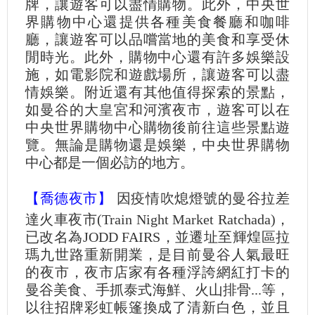
牌，讓遊客可以盡情購物。此外，中央世
界購物中心還提供各種美食餐廳和咖啡
廳，讓遊客可以品嚐當地的美食和享受休
閒時光。此外，購物中心還有許多娛樂設
施，如電影院和遊戲場所，讓遊客可以盡
情娛樂。附近還有其他值得探索的景點，
如曼谷的大皇宮和河濱夜市，遊客可以在
中央世界購物中心購物後前往這些景點遊
覽。無論是購物還是娛樂，中央世界購物
中心都是一個必訪的地方。
【喬德夜市】
因疫情吹熄燈號的曼谷拉差
達火車夜市(Train Night Market Ratchada)，
已改名為JODD FAIRS，並遷址至輝煌區拉
瑪九世路重新開業，是目前曼谷人氣最旺
的夜市，夜市店家有各種浮誇網紅打卡的
曼谷美食、手抓泰式海鮮、火山排骨...等，
以往招牌彩虹帳篷換成了清新白色，並且