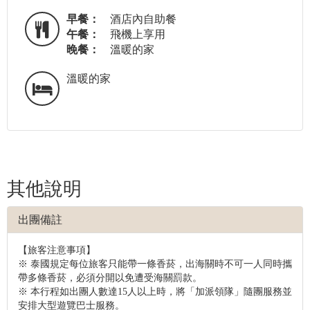
早餐：
酒店內自助餐
午餐：
飛機上享用
晚餐：
溫暖的家
溫暖的家
其他說明
出團備註
【旅客注意事項】
※ 泰國規定每位旅客只能帶一條香菸，出海關時不可一人同時攜
帶多條香菸，必須分開以免遭受海關罰款。
※ 本行程如出團人數達15人以上時，將「加派領隊」隨團服務並
安排大型遊覽巴士服務。