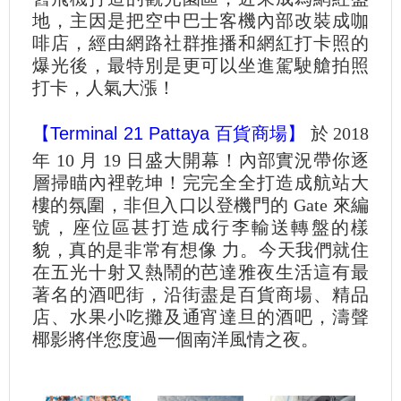
地，主因是把空中巴士客機內部改裝成咖
啡店，經由網路社群推播和網紅打卡照的
爆光後，最特別是更可以坐進駕駛艙拍照
打卡，人氣大漲！
【Terminal 21 Pattaya 百貨商場】
於 2018
年 10 月 19 日盛大開幕！內部實況帶你逐
層掃瞄內裡乾坤！完完全全打造成航站大
樓的氛圍，非但入口以登機門的 Gate 來編
號，座位區甚打造成行李輸送轉盤的樣
貌，真的是非常有想像 力。今天我們就住
在五光十射又熱鬧的芭達雅夜生活這有最
著名的酒吧街，沿街盡是百貨商場、精品
店、水果小吃攤及通宵達旦的酒吧，濤聲
椰影將伴您度過一個南洋風情之夜。