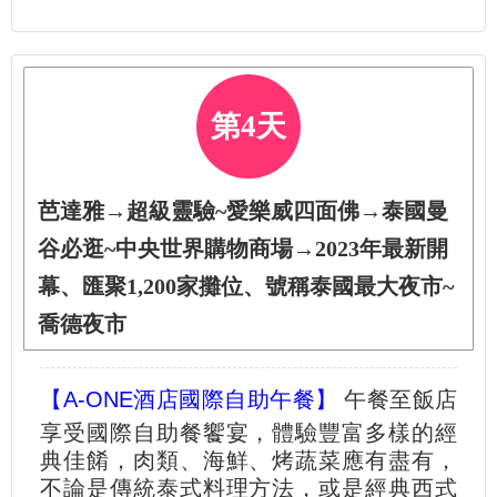
第4天
芭達雅→超級靈驗~愛樂威四面佛→泰國曼
谷必逛~中央世界購物商場→2023年最新開
幕、匯聚1,200家攤位、號稱泰國最大夜市~
喬德夜市
【A-ONE酒店國際自助午餐】
午餐至飯店
享受國際自助餐饗宴，體驗豐富多樣的經
典佳餚，肉類、海鮮、烤蔬菜應有盡有，
不論是傳統泰式料理方法，或是經典西式