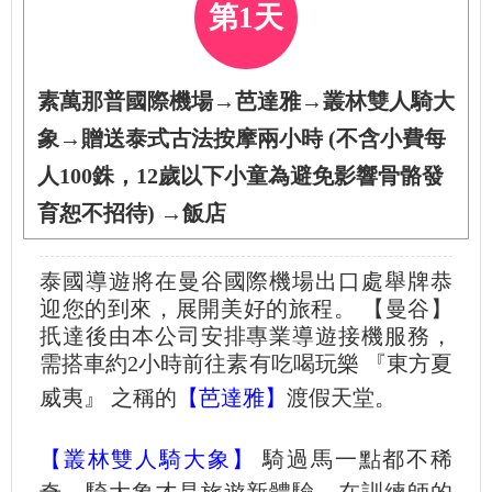
第1天
素萬那普國際機場→芭達雅→叢林雙人騎大
象→贈送泰式古法按摩兩小時 (不含小費每
人100銖，12歲以下小童為避免影響骨骼發
育恕不招待) →飯店
泰國導遊將在曼谷國際機場出口處舉牌恭
迎您的到來，展開美好的旅程。 【曼谷】
扺達後由本公司安排專業導遊接機服務，
需搭車約2小時前往素有吃喝玩樂 『東方夏
威夷』 之稱的
【芭達雅】
渡假天堂。
【叢林雙人騎大象】
騎過馬一點都不稀