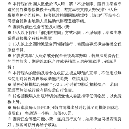
※ 本行程如出團人數低於15人時，將「不派領隊」隨行由泰國導
遊於曼谷機場接機後全程導覽，遊覽車視實際人數安排7-9人座
豪華商務小巴服務。旅客抵達桃園國際機場後，請自行至航空公
司櫃台報到由地勤人員協助您辦理登機手續。
※ 團費報價已包含導遊及司機小費:
※ 15人以下採用「個別旅遊團」方式出團，不派領隊，泰國由專
業導遊接機全程服務導覽
※ 15人以上之團體派遣台灣領隊隨行，泰國由專業導遊接機全程
服務導覽。
※ 如貴賓為單1人報名或分配至最後為單數時，若無法覓得合住
的同性旅客，則需以加床合住或另補單人房差額處理，敬請理
解！
※ 本行程內的活動及餐食在收訂之後立即預約完畢，不使用或無
法使用時皆視為自動放棄無法退費，敬請見諒。
※ 請務必於機場起飛前至少2-2.5小時前到指定櫃檯集合，若因
延誤而無法成行致有損失需自行負責。
※ 於各國機場入出境時切勿接受他人委託攜帶任何物品，以免惹
禍上身。
※ 每日車資每天限用10小時(自司機出發時起算至司機返回休息
處所止)，每超過一小時、加價400元。
※ 團費已含導遊司機小費，無須另行支付，如果導遊司機表現良
好，旅客可額外再給予鼓勵。