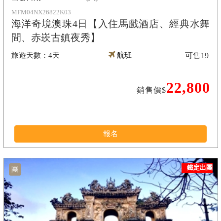
MFM04NX26822K03
海洋奇境澳珠4日【入住馬戲酒店、經典水舞
間、赤崁古鎮夜秀】
4天
航班
可售
19
22,800
銷售價$
報名
鐵定出團
團