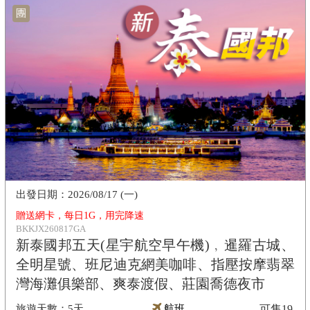
團
2026/08/17 (一)
贈送網卡，每日1G，用完降速
BKKJX260817GA
新泰國邦五天(星宇航空早午機)﹐暹羅古城、
全明星號、班尼迪克網美咖啡、指壓按摩翡翠
灣海灘俱樂部、爽泰渡假、莊園喬德夜市
5天
航班
可售
19