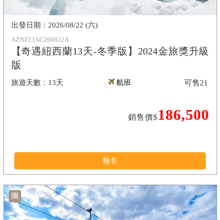
2026/08/22 (六)
AZNZ13AC260822A
【奇遇紐西蘭13天-冬季版】2024金旅獎升級
版
13天
航班
可售
21
186,500
銷售價$
報名
團