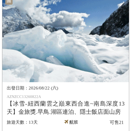
團
2026/08/22 (六)
AZNZCC13260822A
【冰雪-紐西蘭雲之巔東西合進~南島深度13
天】金旅獎.早鳥.湖區連泊、隱士飯店面山房
13天
航班
可售
21