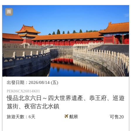
團
2026/08/14 (五)
PEK06CX26814K01
慢品北京六日～四大世界遺產、恭王府、巡遊
簋街、夜宿古北水鎮
6天
航班
可售
20