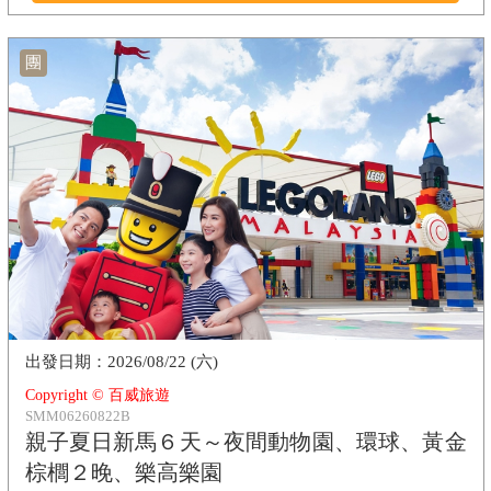
團
2026/08/22 (六)
Copyright © 百威旅遊
SMM06260822B
親子夏日新馬６天～夜間動物園、環球、黃金
棕櫚２晚、樂高樂園