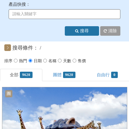
產品快搜：
+
美加紐澳
+
歐洲
搜尋
清除
客製化行程
搜尋條件：
9620
9620
0
團