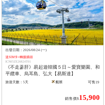
2026/08/24 (一)
送SIM卡+轉接插頭
ICN05ZE26824T01
《不走蔘肝》易起遊韓國５日～愛寶樂園、和
平纜車、烏耳島、弘大【易斯達】
5天
航班
可售
19
15,900
銷售價$