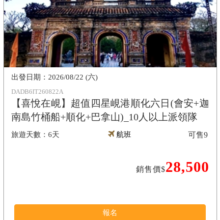
2026/08/22 (六)
DADB6IT260822A
【喜悅在峴】超值四星峴港順化六日(會安+迦
南島竹桶船+順化+巴拿山)_10人以上派領隊
6天
航班
可售
9
28,500
銷售價$
報名