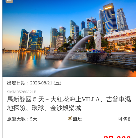
2026/08/21 (五)
SMM05260821F
馬新雙國５天～大紅花海上VILLA、吉普車濕
地探險、環球、金沙娛樂城
5天
航班
可售
8