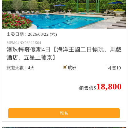
2026/08/22 (六)
MFM04NX26822K04
澳珠輕奢假期4日【海洋王國二日暢玩、馬戲
酒店、五星上葡京】
4天
航班
可售
19
18,800
銷售價$
報名