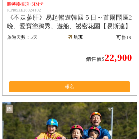
贈轉接插頭+SIM卡
ICN05ZE26824T02
《不走蔘肝》易起暢遊韓國５日～首爾鬧區2
晚、愛寶塗鴉秀、遊船、祕密花園【易斯達】
5天
航班
可售
19
22,900
銷售價$
報名
團