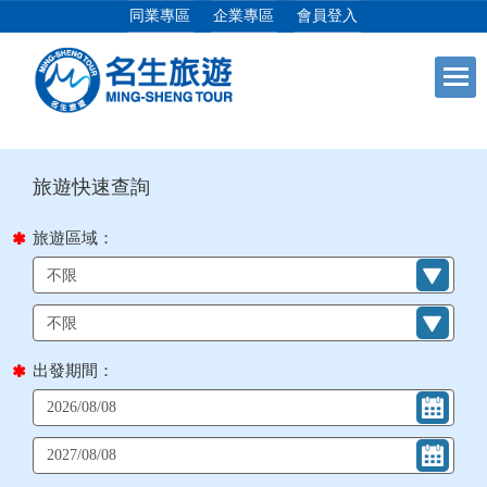
同業專區
企業專區
會員登入
目前位置：
首頁
列表
+
日本專館
+
郵輪假期
旅遊區域：
+
海島假期
+
韓國
出發期間：
+
東南亞