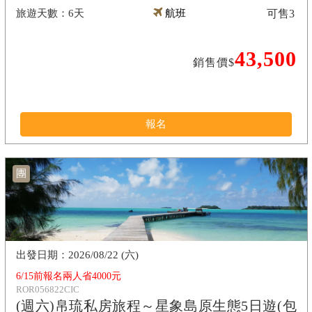
6天
航班
可售
3
43,500
銷售價$
報名
團
2026/08/22 (六)
6/15前報名兩人省4000元
ROR056822CIC
(週六)帛琉私房旅程～星象島原生態5日遊(包