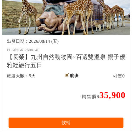
2026/08/14 (五)
FUK05BR-260814E
【長榮】九州自然動物園~百選雙溫泉 親子優
雅輕旅行五日
5天
航班
可售
0
35,900
銷售價$
候補