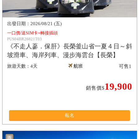
2026/08/21 (五)
一口價/送SIM卡+轉接插頭
PUS04BR26821T03
《不走人蔘．保肝》長榮釜山省一夏４日～斜
坡滑車、海岸列車、漫步海雲台【長榮】
4天
航班
可售
1
19,900
銷售價$
報名
團