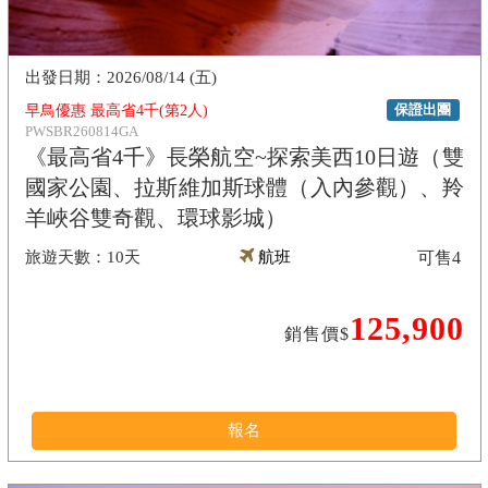
2026/08/14 (五)
保證出團
早鳥優惠 最高省4千(第2人)
PWSBR260814GA
《最高省4千》長榮航空~探索美西10日遊（雙
國家公園、拉斯維加斯球體（入內參觀）、羚
羊峽谷雙奇觀、環球影城）
10天
航班
可售
4
125,900
銷售價$
報名