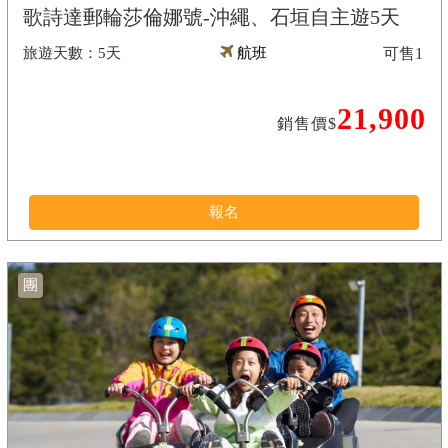
歌詩達郵輪莎倫娜號-沖繩、石垣自主遊5天
5天
航班
可售
1
21,900
銷售價$
報名
團