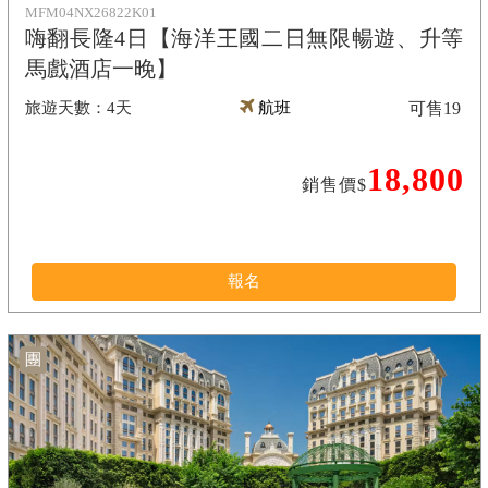
MFM04NX26822K01
嗨翻長隆4日【海洋王國二日無限暢遊、升等
馬戲酒店一晚】
4天
航班
可售
19
18,800
銷售價$
報名
團