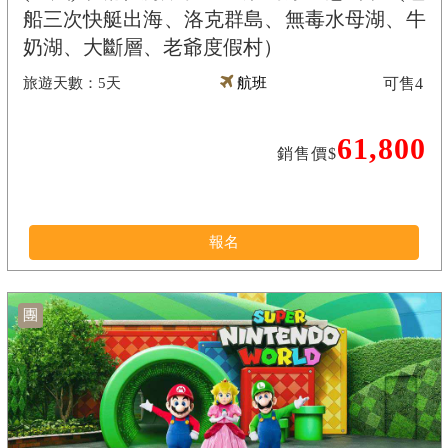
船三次快艇出海、洛克群島、無毒水母湖、牛
奶湖、大斷層、老爺度假村）
5天
航班
可售
4
61,800
銷售價$
報名
團