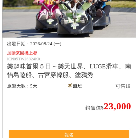
2026/08/24 (一)
加贈來回機上餐
ICN05TW26824K01
樂趣味首爾５日～樂天世界、LUGE滑車、南
怡島遊船、古宮穿韓服、塗鴉秀
5天
航班
可售
19
23,000
銷售價$
報名