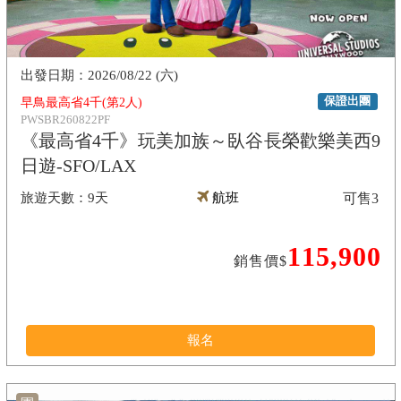
2026/08/22 (六)
保證出團
早鳥最高省4千(第2人)
PWSBR260822PF
《最高省4千》玩美加族～臥谷長榮歡樂美西9
日遊-SFO/LAX
9天
航班
可售
3
115,900
銷售價$
報名