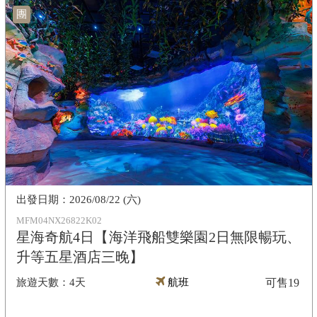
團
2026/08/22 (六)
MFM04NX26822K02
星海奇航4日【海洋飛船雙樂園2日無限暢玩、
升等五星酒店三晚】
4天
航班
可售
19