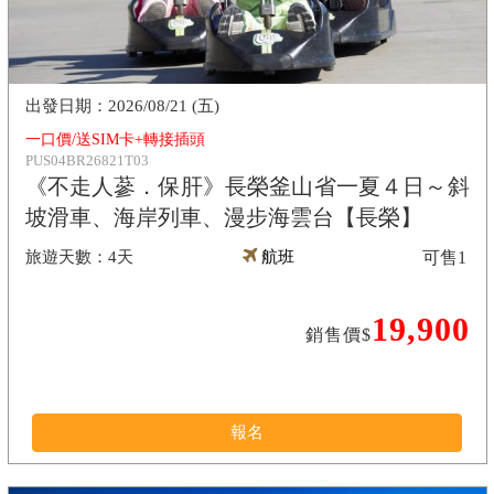
2026/08/21 (五)
一口價/送SIM卡+轉接插頭
PUS04BR26821T03
《不走人蔘．保肝》長榮釜山省一夏４日～斜
坡滑車、海岸列車、漫步海雲台【長榮】
4天
航班
可售
1
19,900
銷售價$
報名