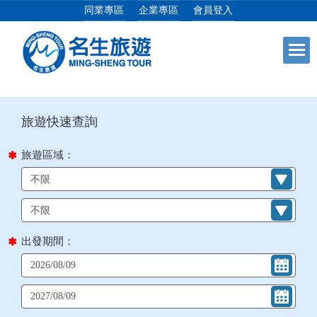
同業專區
企業專區
會員登入
目前位置：
首頁
列表
+
日本專館
+
郵輪假期
旅遊區域：
+
海島假期
+
韓國
出發期間：
+
東南亞