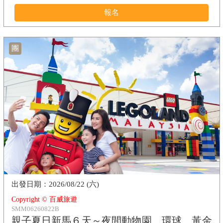
報名
團
2026/08/22 (六)
Copyright © 百威旅遊
SMM06260822B
親子夏日新馬６天～夜間動物園、環球、黃金