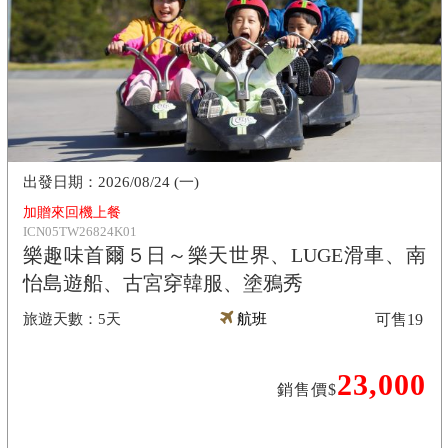
2026/08/24 (一)
加贈來回機上餐
ICN05TW26824K01
樂趣味首爾５日～樂天世界、LUGE滑車、南
怡島遊船、古宮穿韓服、塗鴉秀
5天
航班
可售
19
23,000
銷售價$