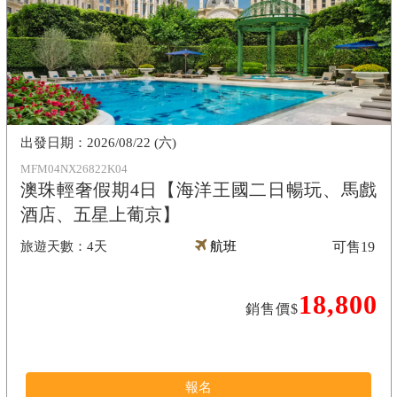
2026/08/22 (六)
MFM04NX26822K04
澳珠輕奢假期4日【海洋王國二日暢玩、馬戲
酒店、五星上葡京】
4天
航班
可售
19
18,800
銷售價$
報名