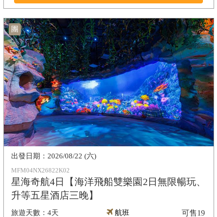
團
2026/08/22 (六)
MFM04NX26822K02
星海奇航4日【海洋飛船雙樂園2日無限暢玩、
升等五星酒店三晚】
4天
航班
可售
19