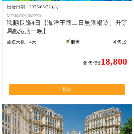
2026/08/22 (六)
MFM04NX26822K01
嗨翻長隆4日【海洋王國二日無限暢遊、升等
馬戲酒店一晚】
4天
航班
可售
19
18,800
銷售價$
報名
團