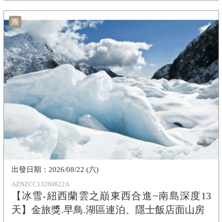
團
2026/08/22 (六)
AZNZCC13260822A
【冰雪-紐西蘭雲之巔東西合進~南島深度13
天】金旅獎.早鳥.湖區連泊、隱士飯店面山房