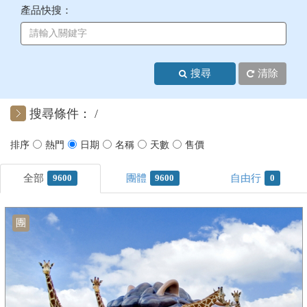
產品快搜：
+
美加紐澳
+
歐洲
搜尋
清除
客製化行程
搜尋條件：
9600
9600
0
團