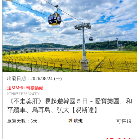
2026/08/24 (一)
送SIM卡+轉接插頭
ICN05ZE26824T01
《不走蔘肝》易起遊韓國５日～愛寶樂園、和
平纜車、烏耳島、弘大【易斯達】
5天
航班
可售
19