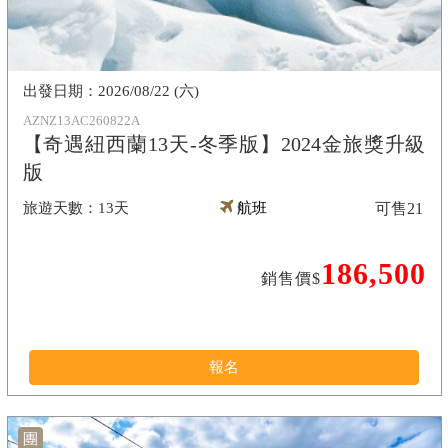
2026/08/22 (六)
AZNZ13AC260822A
【奇遇紐西蘭13天-冬季版】2024金旅獎升級
版
13天
航班
可售
21
186,500
銷售價$
報名
團