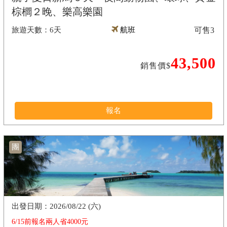
棕櫚２晚、樂高樂園
6天
航班
可售
3
43,500
銷售價$
報名
團
2026/08/22 (六)
6/15前報名兩人省4000元