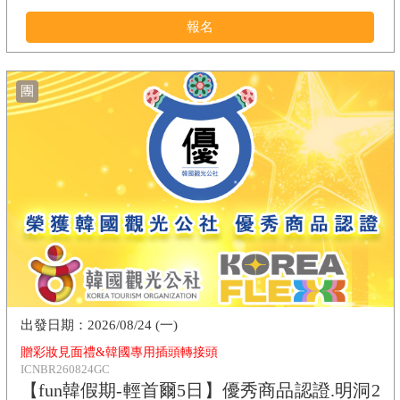
報名
團
2026/08/24 (一)
贈彩妝見面禮&韓國專用插頭轉接頭
ICNBR260824GC
【fun韓假期-輕首爾5日】優秀商品認證.明洞2