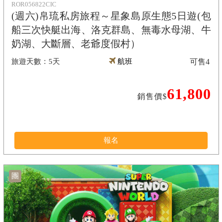
ROR056822CIC
(週六)帛琉私房旅程～星象島原生態5日遊(包
船三次快艇出海、洛克群島、無毒水母湖、牛
奶湖、大斷層、老爺度假村）
5天
航班
可售
4
61,800
銷售價$
報名
團