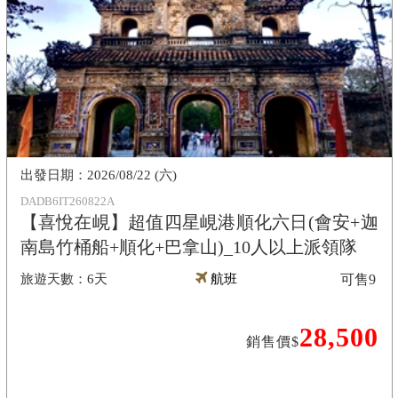
2026/08/22 (六)
DADB6IT260822A
【喜悅在峴】超值四星峴港順化六日(會安+迦
南島竹桶船+順化+巴拿山)_10人以上派領隊
6天
航班
可售
9
28,500
銷售價$