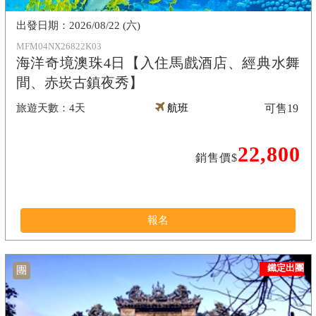
2026/08/22 (六)
MFM04NX26822K03
海洋奇境澳珠4日【入住馬戲酒店、經典水舞
間、赤崁古鎮夜秀】
4天
航班
可售
19
22,800
銷售價$
報名
鐵定出團
團