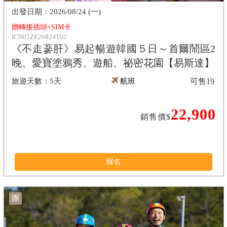
2026/08/24 (一)
贈轉接插頭+SIM卡
ICN05ZE26824T02
《不走蔘肝》易起暢遊韓國５日～首爾鬧區2
晚、愛寶塗鴉秀、遊船、祕密花園【易斯達】
5天
航班
可售
19
22,900
銷售價$
報名
團