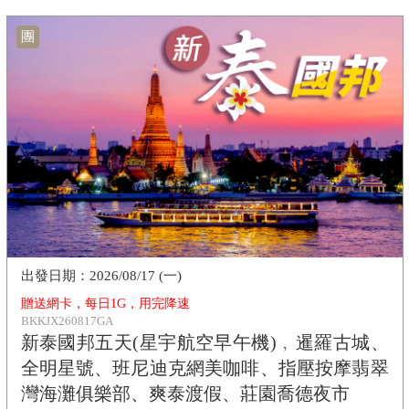
團
2026/08/17 (一)
贈送網卡，每日1G，用完降速
BKKJX260817GA
新泰國邦五天(星宇航空早午機)﹐暹羅古城、
全明星號、班尼迪克網美咖啡、指壓按摩翡翠
灣海灘俱樂部、爽泰渡假、莊園喬德夜市