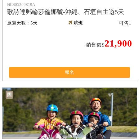
NGS05260819A
歌詩達郵輪莎倫娜號-沖繩、石垣自主遊5天
5天
航班
可售
1
21,900
銷售價$
報名
團