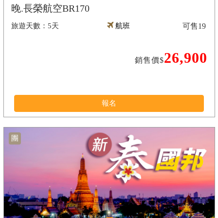
晚.長榮航空BR170
5天
航班
可售
19
26,900
銷售價$
報名
團