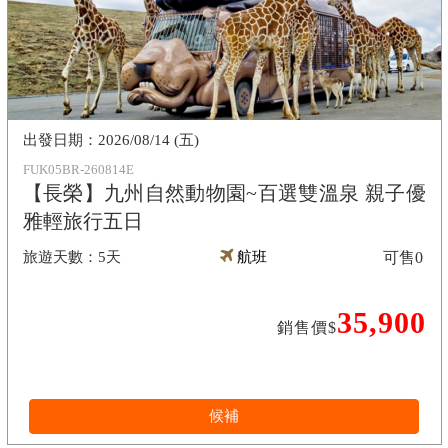
2026/08/14 (五)
FUK05BR-260814E
【長榮】九州自然動物園~百選雙溫泉 親子優
雅輕旅行五日
5天
航班
可售
0
35,900
銷售價$
候補