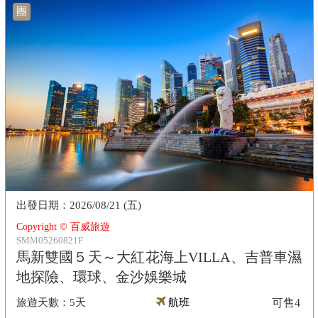
團
2026/08/21 (五)
Copyright © 百威旅遊
SMM05260821F
馬新雙國５天～大紅花海上VILLA、吉普車濕
地探險、環球、金沙娛樂城
5天
航班
可售
4