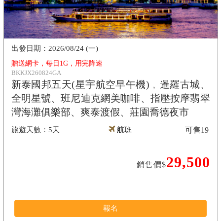
2026/08/24 (一)
贈送網卡，每日1G，用完降速
BKKJX260824GA
新泰國邦五天(星宇航空早午機)﹐暹羅古城、
全明星號、班尼迪克網美咖啡、指壓按摩翡翠
灣海灘俱樂部、爽泰渡假、莊園喬德夜市
5天
航班
可售
19
29,500
銷售價$
報名