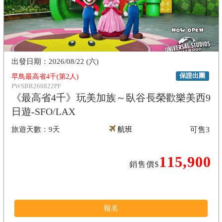
2026/08/22 (六)
保證出團
早鳥最高省4千(第2人)
PWSBR260822PF
《最高省4千》玩美加族～臥谷長榮歡樂美西9
日遊-SFO/LAX
9天
航班
可售
3
115,900
銷售價$
報名