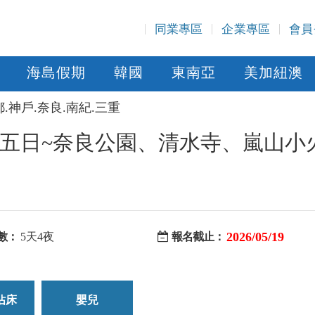
同業專區
企業專區
會員
海島假期
韓國
東南亞
美加紐澳
都.神戶.奈良.南紀.三重
五日~奈良公園、清水寺、嵐山小
2026/05/19
數：
5天4夜
報名截止：
佔床
嬰兒