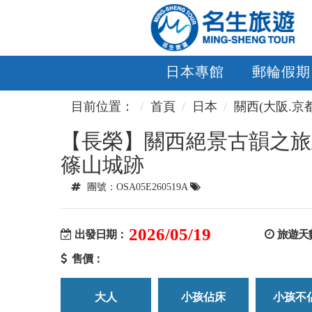
日本專館
郵輪假期
目前位置：
首頁
日本
關西(大阪.京
【長榮】關西絕景古韻之旅
篠山城跡
團號：OSA05E260519A
2026/05/19
出發日期：
旅遊天
售價：
大人
小孩佔床
小孩不