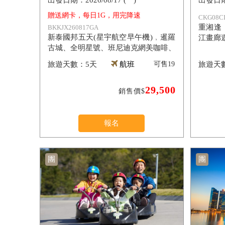
2026/08/17 (一)
贈送網卡，每日1G，用完降速
CKG08CI
重湘逢
BKKJX260817GA
新泰國邦五天(星宇航空早午機)﹐暹羅
江畫廊
古城、全明星號、班尼迪克網美咖啡、
指壓按摩翡翠灣海灘俱樂部、爽泰渡
5天
航班
可售
19
假、莊園喬德夜市
29,500
銷售價$
報名
團
團