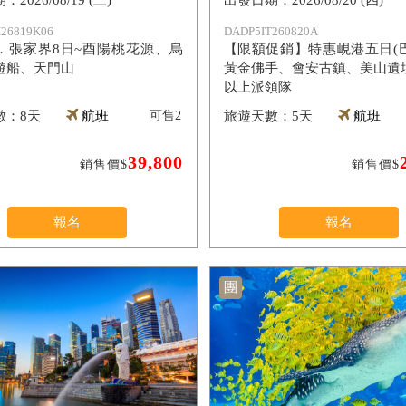
2026/08/19 (三)
2026/08/20 (四)
26819K06
DADP5IT260820A
．張家界8日~酉陽桃花源、烏
【限額促銷】特惠峴港五日(
遊船、天門山
黃金佛手、會安古鎮、美山遺址)
以上派領隊
8天
航班
可售
2
5天
航班
39,800
銷售價$
銷售價$
報名
報名
團