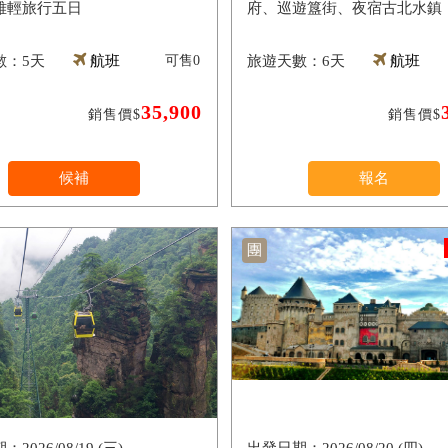
雅輕旅行五日
府、巡遊簋街、夜宿古北水鎮
5天
航班
可售
0
6天
航班
35,900
銷售價$
銷售價$
候補
報名
團