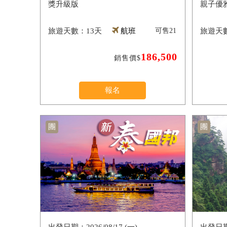
獎升級版
親子優
13天
航班
可售
21
186,500
銷售價$
報名
團
團