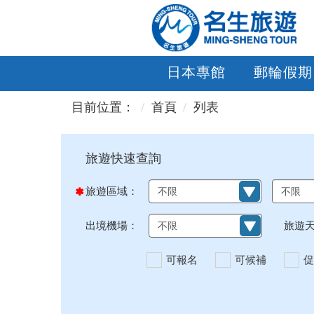
日本專館
郵輪假期
目前位置：
首頁
列表
旅遊區域：
出境機場：
旅遊
可報名
可候補
促