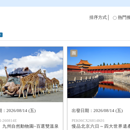
排序方式│
熱門
0
團
2026/08/14 (五)
2026/08/14 (五)
-260814E
PEK06CX26814K01
】九州自然動物園~百選雙溫泉
慢品北京六日～四大世界遺