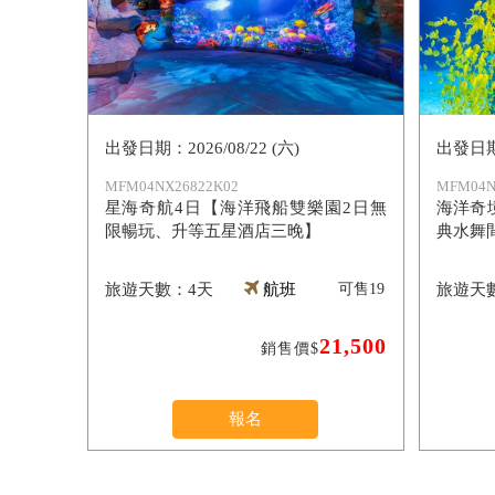
2026/08/22 (六)
MFM04NX26822K02
MFM04N
星海奇航4日【海洋飛船雙樂園2日無
海洋奇
限暢玩、升等五星酒店三晚】
典水舞
4天
航班
可售
19
21,500
銷售價$
報名