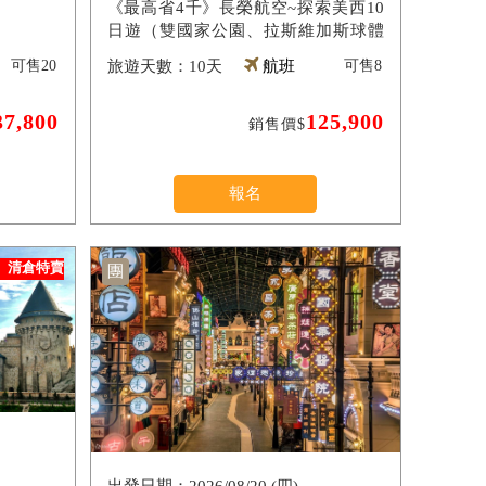
《最高省4千》長榮航空~探索美西10
日遊（雙國家公園、拉斯維加斯球體
（入內參觀）、羚羊峽谷雙奇觀、環球
可售
20
10天
航班
可售
8
影城）
37,800
125,900
銷售價$
報名
清倉特賣
團