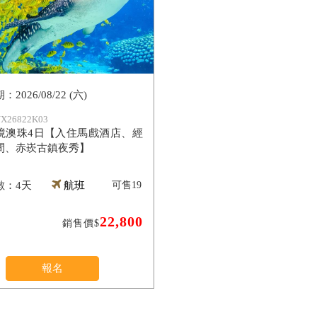
2026/08/22 (六)
X26822K03
境澳珠4日【入住馬戲酒店、經
間、赤崁古鎮夜秀】
4天
航班
可售
19
22,800
銷售價$
報名