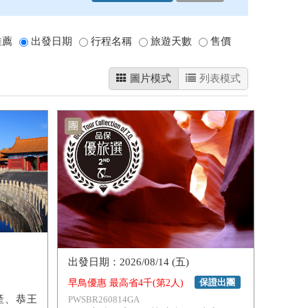
推薦
出發日期
行程名稱
旅遊天數
售價
圖片模式
列表模式
團
2026/08/14 (五)
保證出團
早鳥優惠 最高省4千(第2人)
產、恭王
PWSBR260814GA