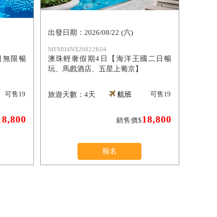
2026/08/22 (六)
MFM04NX26822K04
日無限暢
澳珠輕奢假期4日【海洋王國二日暢
玩、馬戲酒店、五星上葡京】
可售
19
4天
航班
可售
19
18,800
18,800
銷售價$
報名