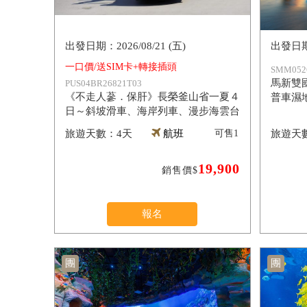
2026/08/21 (五)
一口價/送SIM卡+轉接插頭
SMM052
馬新雙
PUS04BR26821T03
《不走人蔘．保肝》長榮釜山省一夏４
普車濕
日～斜坡滑車、海岸列車、漫步海雲台
【長榮】
4天
航班
可售
1
19,900
銷售價$
報名
團
團