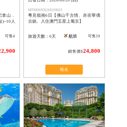
2026/08/20 (四)
MFM06NX26820K03
巴拿山．
粵見嶺南6日【佛山千古情、赤崁華僑
~10人
古鎮、入住澳門五星上葡京】
可售
4
6天
航班
可售
19
22,900
24,800
銷售價$
報名
團