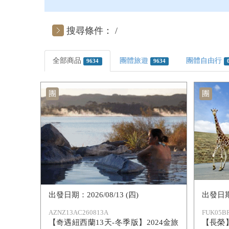
搜尋條件：
全部商品
團體旅遊
團體自由行
9634
9634
團
團
2026/08/13 (四)
AZNZ13AC260813A
FUK05BR
【奇遇紐西蘭13天-冬季版】2024金旅
【長榮