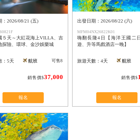
2026/08/21 (五)
2026/08/22 (六)
60821F
MFM04NX26822K01
國５天～大紅花海上VILLA、吉
嗨翻長隆4日【海洋王國二
地探險、環球、金沙娛樂城
遊、升等馬戲酒店一晚】
5天
航班
可售
8
4天
航班
37,000
銷售價$
銷售價$
報名
報名