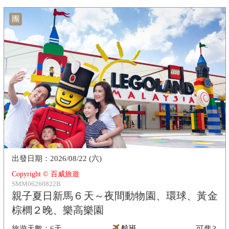
團
2026/08/22 (六)
Copyright © 百威旅遊
SMM06260822B
親子夏日新馬６天～夜間動物園、環球、黃金
棕櫚２晚、樂高樂園
6天
航班
可售
3