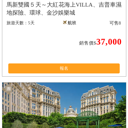
馬新雙國５天～大紅花海上VILLA、吉普車濕
地探險、環球、金沙娛樂城
5天
航班
可售
8
37,000
銷售價$
報名
團