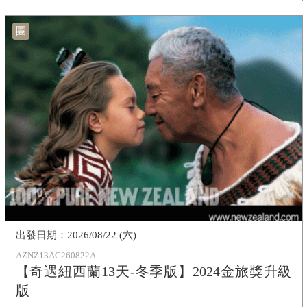
團
2026/08/22 (六)
AZNZ13AC260822A
【奇遇紐西蘭13天-冬季版】2024金旅獎升級
版