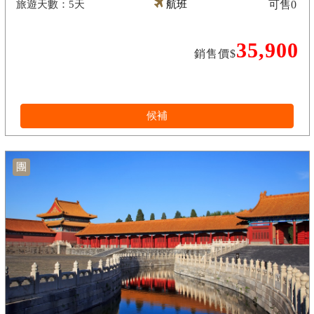
5天
航班
可售
0
35,900
銷售價$
候補
團