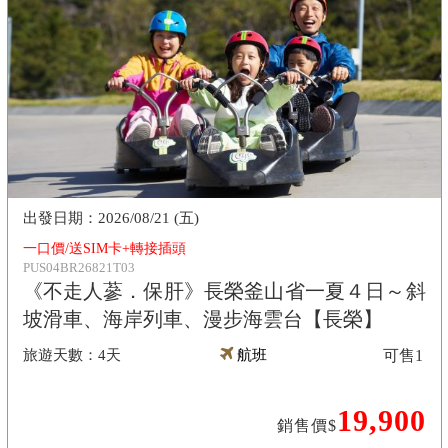
2026/08/21 (五)
一口價/送SIM卡+轉接插頭
PUS04BR26821T03
《不走人蔘．保肝》長榮釜山省一夏４日～斜
坡滑車、海岸列車、漫步海雲台【長榮】
4天
航班
可售
1
19,900
銷售價$