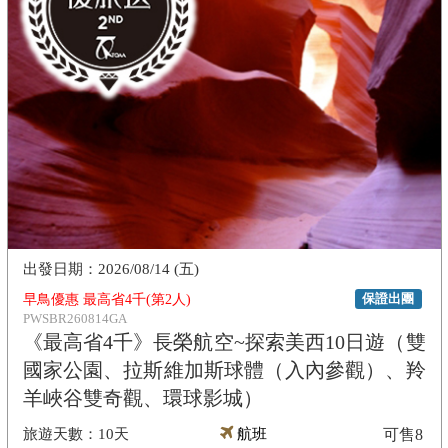
2026/08/14 (五)
保證出團
早鳥優惠 最高省4千(第2人)
PWSBR260814GA
《最高省4千》長榮航空~探索美西10日遊（雙
國家公園、拉斯維加斯球體（入內參觀）、羚
羊峽谷雙奇觀、環球影城）
10天
航班
可售
8