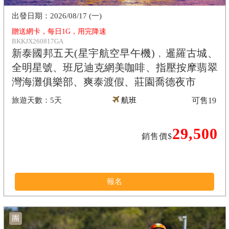
2026/08/17 (一)
贈送網卡，每日1G，用完降速
BKKJX260817GA
新泰國邦五天(星宇航空早午機)﹐暹羅古城、
全明星號、班尼迪克網美咖啡、指壓按摩翡翠
灣海灘俱樂部、爽泰渡假、莊園喬德夜市
5天
航班
可售
19
29,500
銷售價$
報名
團