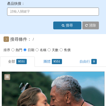
產品快搜：
+
美加紐澳
+
歐洲
搜尋
清除
客製化行程
搜尋條件：
9551
9551
0
團