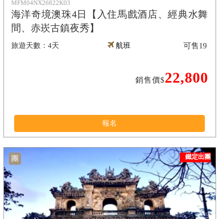
MFM04NX26822K03
海洋奇境澳珠4日【入住馬戲酒店、經典水舞
間、赤崁古鎮夜秀】
4天
航班
可售
19
22,800
銷售價$
報名
鐵定出團
團