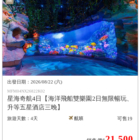
團
2026/08/22 (六)
MFM04NX26822K02
星海奇航4日【海洋飛船雙樂園2日無限暢玩、
升等五星酒店三晚】
4天
航班
可售
19
21,500