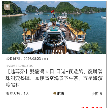
團
2026/08/23 (日)
HAN05BR26823T02
【越尊榮】雙龍灣５日-日遊+夜遊船、龍騰碧
珠洞穴餐廳、30樓高空海景下午茶、五星海濱
渡假村
5天
航班
可售
19