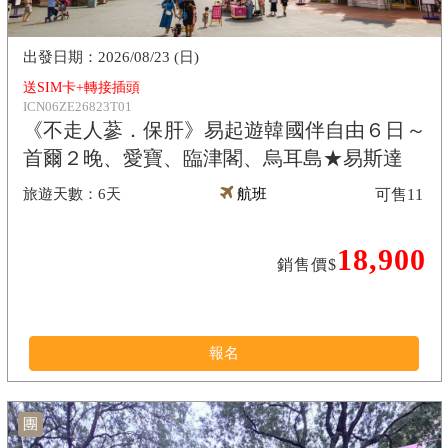
2026/08/23 (日)
送SIM卡+轉接插頭
ICN06ZE26823T01
《不走人蔘．保肝》易起遊韓國伴自由６日～
首爾２晚、愛寶、臨津閣、烏耳島★易斯達
6天
航班
可售
11
18,900
銷售價$
報名
團