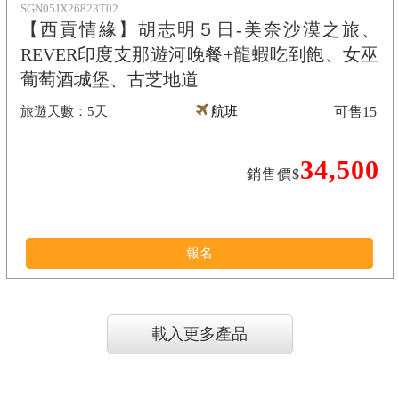
SGN05JX26823T02
【西貢情緣】胡志明５日-美奈沙漠之旅、
REVER印度支那遊河晚餐+龍蝦吃到飽、女巫
葡萄酒城堡、古芝地道
5天
航班
可售
15
34,500
銷售價$
報名
載入更多產品