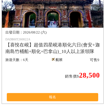
2026/08/22 (六)
DADB6IT260822A
【喜悅在峴】超值四星峴港順化六日(會安+迦
南島竹桶船+順化+巴拿山)_10人以上派領隊
6天
航班
可售
9
28,500
銷售價$
報名