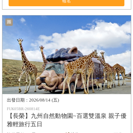
報名
團
2026/08/14 (五)
FUK05BR-260814E
【長榮】九州自然動物園~百選雙溫泉 親子優
雅輕旅行五日