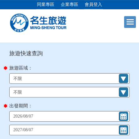
同業專區
企業專區
會員登入
目前位置：
首頁
列表
+
日本專館
+
郵輪假期
旅遊區域：
+
海島假期
+
韓國
出發期間：
+
東南亞