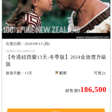
2026/08/13 (四)
AZNZ13AC260813A
【奇遇紐西蘭13天-冬季版】2024金旅獎升級
版
13天
航班
可售
21
186,500
銷售價$