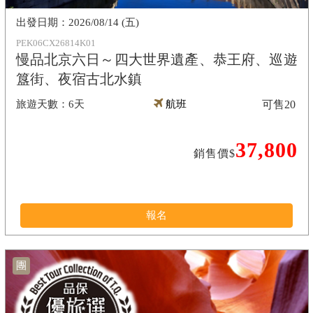
2026/08/14 (五)
PEK06CX26814K01
慢品北京六日～四大世界遺產、恭王府、巡遊
簋街、夜宿古北水鎮
6天
航班
可售
20
37,800
銷售價$
報名
團