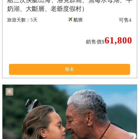
船三次快艇出海、洛克群島、無毒水母湖、牛
奶湖、大斷層、老爺度假村）
5天
航班
可售
4
61,800
銷售價$
報名
團