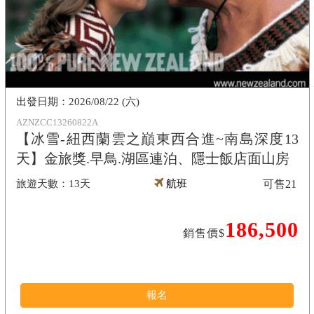
2026/08/22 (六)
AZNZCC13260822A
【冰雪-紐西蘭雲之巔東西合進~南島深度13
天】金旅獎.早鳥.湖區連泊、隱士飯店面山房
13天
航班
可售
21
186,500
銷售價$
報名