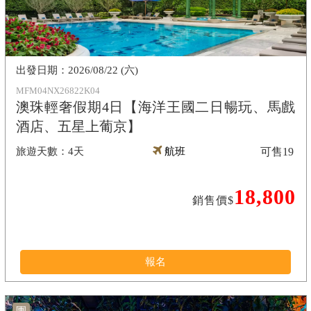
2026/08/22 (六)
MFM04NX26822K04
澳珠輕奢假期4日【海洋王國二日暢玩、馬戲
酒店、五星上葡京】
4天
航班
可售
19
18,800
銷售價$
報名