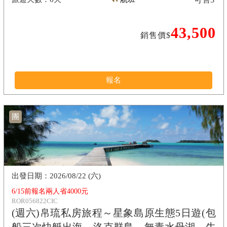
43,500
銷售價$
報名
團
2026/08/22 (六)
6/15前報名兩人省4000元
ROR056822CIC
(週六)帛琉私房旅程～星象島原生態5日遊(包