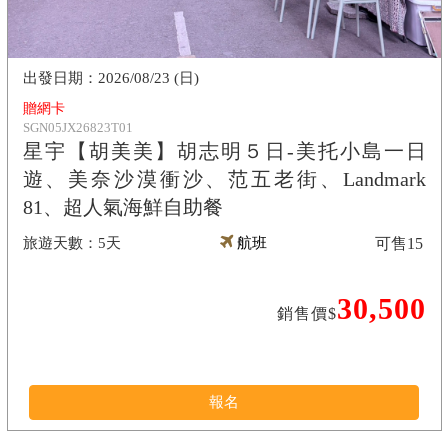
2026/08/23 (日)
贈網卡
SGN05JX26823T01
星宇【胡美美】胡志明５日-美托小島一日
遊、美奈沙漠衝沙、范五老街、Landmark
81、超人氣海鮮自助餐
5天
航班
可售
15
30,500
銷售價$
報名