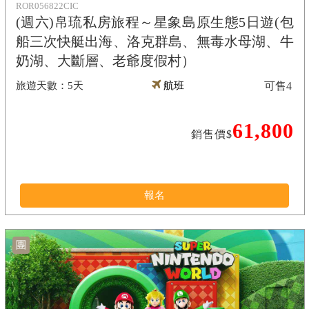
ROR056822CIC
(週六)帛琉私房旅程～星象島原生態5日遊(包
船三次快艇出海、洛克群島、無毒水母湖、牛
奶湖、大斷層、老爺度假村）
5天
航班
可售
4
61,800
銷售價$
報名
團