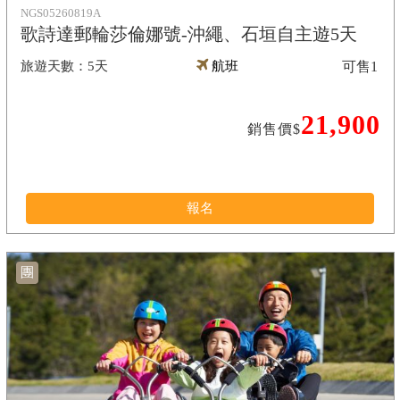
NGS05260819A
歌詩達郵輪莎倫娜號-沖繩、石垣自主遊5天
5天
航班
可售
1
21,900
銷售價$
報名
團