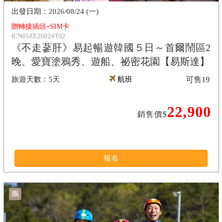
2026/08/24 (一)
贈轉接插頭+SIM卡
ICN05ZE26824T02
《不走蔘肝》易起暢遊韓國５日～首爾鬧區2
晚、愛寶塗鴉秀、遊船、祕密花園【易斯達】
5天
航班
可售
19
22,900
銷售價$
報名
團