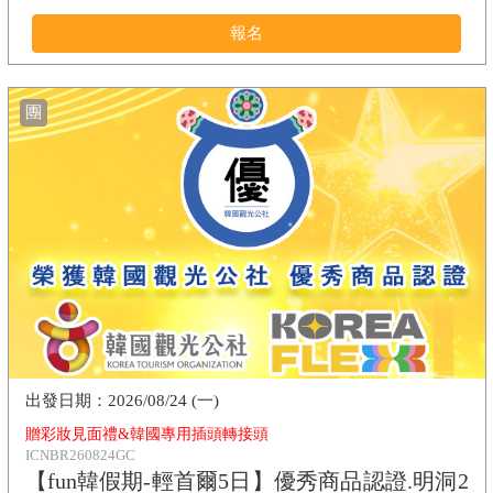
報名
團
2026/08/24 (一)
贈彩妝見面禮&韓國專用插頭轉接頭
ICNBR260824GC
【fun韓假期-輕首爾5日】優秀商品認證.明洞2