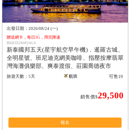
2026/08/24 (一)
贈送網卡，每日1G，用完降速
BKKJX260824GA
新泰國邦五天(星宇航空早午機)﹐暹羅古城、
全明星號、班尼迪克網美咖啡、指壓按摩翡翠
灣海灘俱樂部、爽泰渡假、莊園喬德夜市
5天
航班
可售
19
29,500
銷售價$
報名