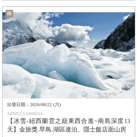
團
2026/08/22 (六)
AZNZCC13260822A
【冰雪-紐西蘭雲之巔東西合進~南島深度13
天】金旅獎.早鳥.湖區連泊、隱士飯店面山房