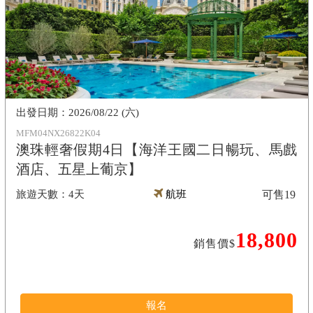
2026/08/22 (六)
MFM04NX26822K04
澳珠輕奢假期4日【海洋王國二日暢玩、馬戲
酒店、五星上葡京】
4天
航班
可售
19
18,800
銷售價$
報名