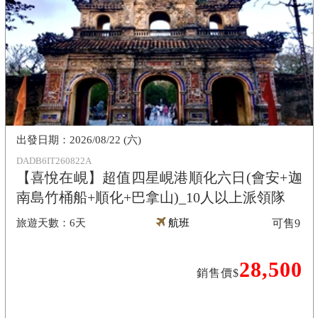
2026/08/22 (六)
DADB6IT260822A
【喜悅在峴】超值四星峴港順化六日(會安+迦
南島竹桶船+順化+巴拿山)_10人以上派領隊
6天
航班
可售
9
28,500
銷售價$