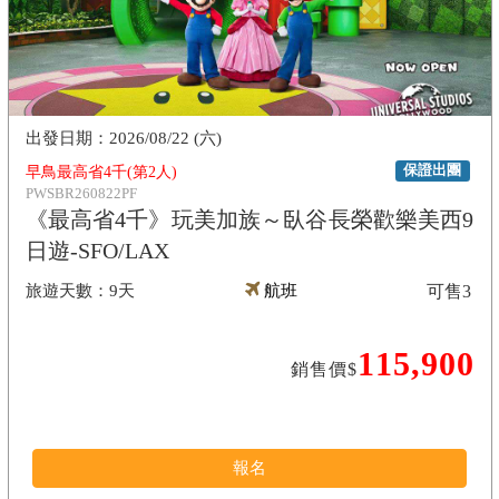
2026/08/22 (六)
保證出團
早鳥最高省4千(第2人)
PWSBR260822PF
《最高省4千》玩美加族～臥谷長榮歡樂美西9
日遊-SFO/LAX
9天
航班
可售
3
115,900
銷售價$
報名