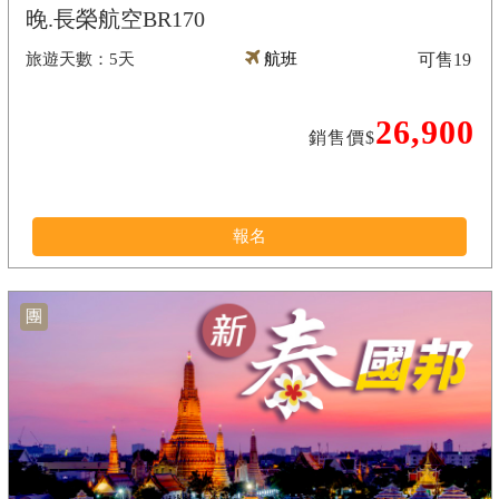
晚.長榮航空BR170
5天
航班
可售
19
26,900
銷售價$
報名
團