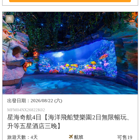
團
2026/08/22 (六)
MFM04NX26822K02
星海奇航4日【海洋飛船雙樂園2日無限暢玩、
升等五星酒店三晚】
4天
航班
可售
19