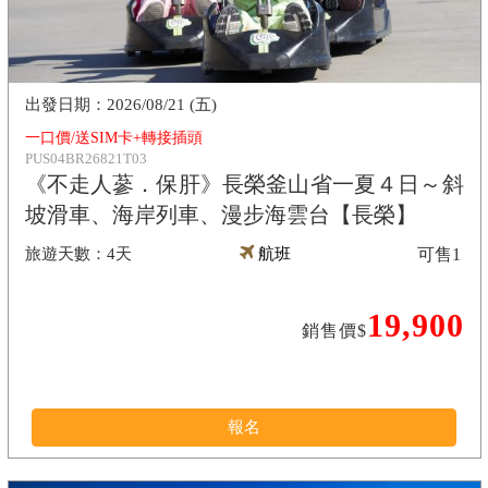
2026/08/21 (五)
一口價/送SIM卡+轉接插頭
PUS04BR26821T03
《不走人蔘．保肝》長榮釜山省一夏４日～斜
坡滑車、海岸列車、漫步海雲台【長榮】
4天
航班
可售
1
19,900
銷售價$
報名