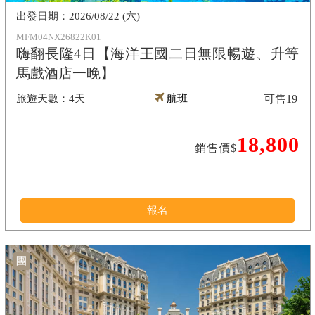
2026/08/22 (六)
MFM04NX26822K01
嗨翻長隆4日【海洋王國二日無限暢遊、升等
馬戲酒店一晚】
4天
航班
可售
19
18,800
銷售價$
報名
團