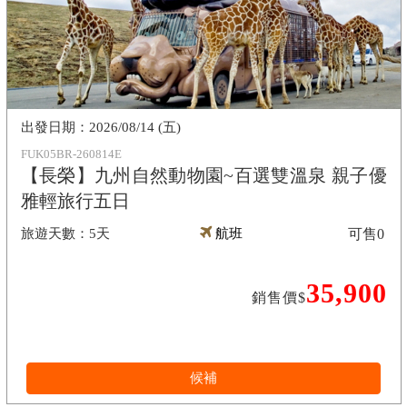
2026/08/14 (五)
FUK05BR-260814E
【長榮】九州自然動物園~百選雙溫泉 親子優
雅輕旅行五日
5天
航班
可售
0
35,900
銷售價$
候補