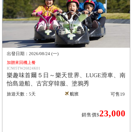
2026/08/24 (一)
加贈來回機上餐
ICN05TW26824K01
樂趣味首爾５日～樂天世界、LUGE滑車、南
怡島遊船、古宮穿韓服、塗鴉秀
5天
航班
可售
19
23,000
銷售價$