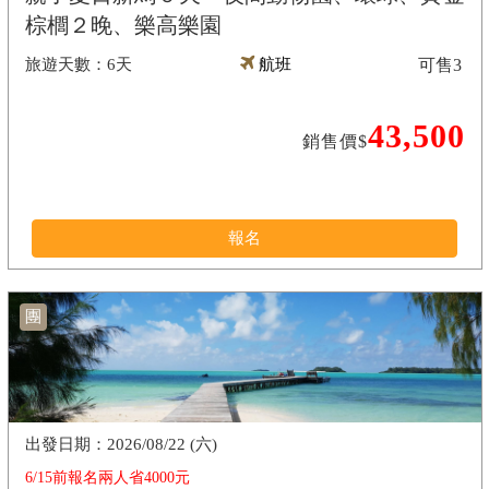
棕櫚２晚、樂高樂園
6天
航班
可售
3
43,500
銷售價$
報名
團
2026/08/22 (六)
6/15前報名兩人省4000元