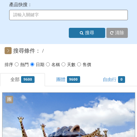
產品快搜：
+
美加紐澳
+
歐洲
搜尋
清除
客製化行程
搜尋條件：
9600
9600
0
團