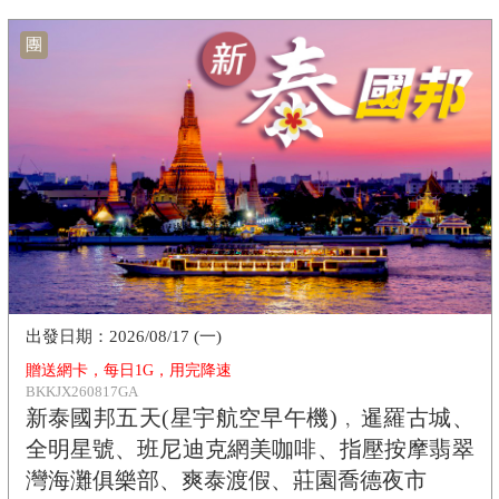
團
2026/08/17 (一)
贈送網卡，每日1G，用完降速
BKKJX260817GA
新泰國邦五天(星宇航空早午機)﹐暹羅古城、
全明星號、班尼迪克網美咖啡、指壓按摩翡翠
灣海灘俱樂部、爽泰渡假、莊園喬德夜市