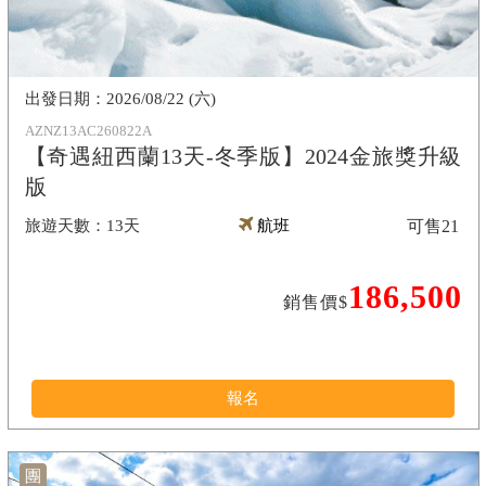
2026/08/22 (六)
AZNZ13AC260822A
【奇遇紐西蘭13天-冬季版】2024金旅獎升級
版
13天
航班
可售
21
186,500
銷售價$
報名
團