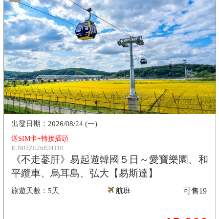
2026/08/24 (一)
送SIM卡+轉接插頭
ICN05ZE26824T01
《不走蔘肝》易起遊韓國５日～愛寶樂園、和
平纜車、烏耳島、弘大【易斯達】
5天
航班
可售
19