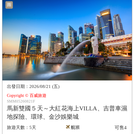
團
2026/08/21 (五)
Copyright © 百威旅遊
SMM05260821F
馬新雙國５天～大紅花海上VILLA、吉普車濕
地探險、環球、金沙娛樂城
5天
航班
可售
4