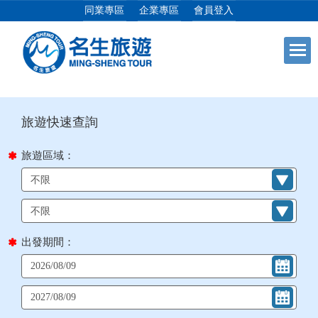
同業專區
企業專區
會員登入
目前位置：
首頁
列表
+
日本專館
+
郵輪假期
旅遊區域：
+
海島假期
+
韓國
出發期間：
+
東南亞