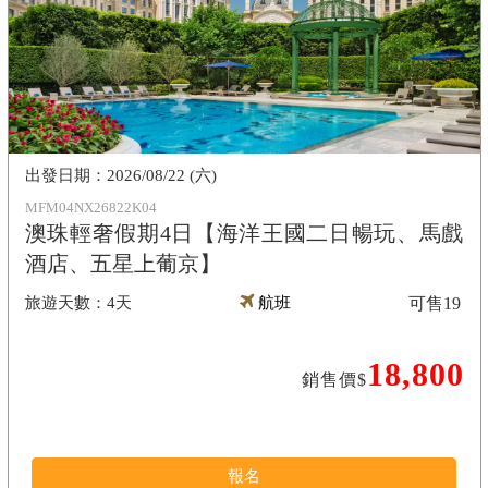
2026/08/22 (六)
MFM04NX26822K04
澳珠輕奢假期4日【海洋王國二日暢玩、馬戲
酒店、五星上葡京】
4天
航班
可售
19
18,800
銷售價$
報名