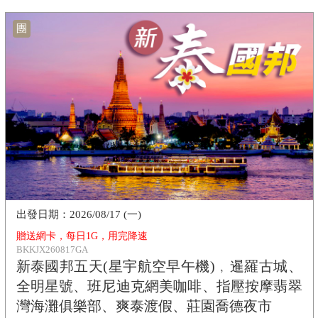
團
2026/08/17 (一)
贈送網卡，每日1G，用完降速
BKKJX260817GA
新泰國邦五天(星宇航空早午機)﹐暹羅古城、
全明星號、班尼迪克網美咖啡、指壓按摩翡翠
灣海灘俱樂部、爽泰渡假、莊園喬德夜市