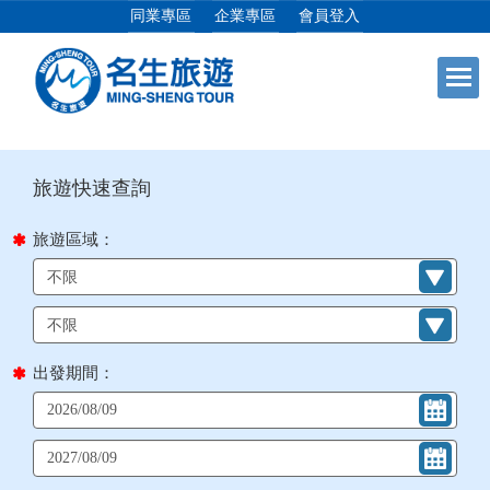
同業專區
企業專區
會員登入
目前位置：
首頁
列表
+
日本專館
+
郵輪假期
旅遊區域：
+
海島假期
+
韓國
出發期間：
+
東南亞