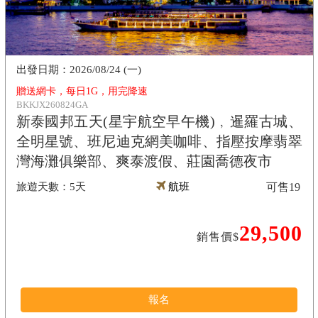
2026/08/24 (一)
贈送網卡，每日1G，用完降速
BKKJX260824GA
新泰國邦五天(星宇航空早午機)﹐暹羅古城、
全明星號、班尼迪克網美咖啡、指壓按摩翡翠
灣海灘俱樂部、爽泰渡假、莊園喬德夜市
5天
航班
可售
19
29,500
銷售價$
報名