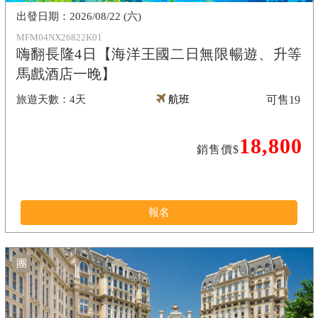
2026/08/22 (六)
MFM04NX26822K01
嗨翻長隆4日【海洋王國二日無限暢遊、升等
馬戲酒店一晚】
4天
航班
可售
19
18,800
銷售價$
報名
團