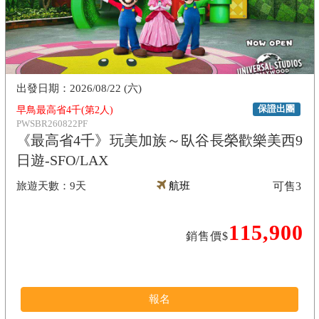
2026/08/22 (六)
保證出團
早鳥最高省4千(第2人)
PWSBR260822PF
《最高省4千》玩美加族～臥谷長榮歡樂美西9
日遊-SFO/LAX
9天
航班
可售
3
115,900
銷售價$
報名