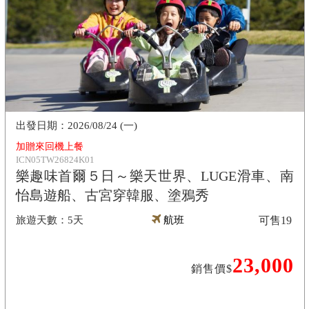
2026/08/24 (一)
加贈來回機上餐
ICN05TW26824K01
樂趣味首爾５日～樂天世界、LUGE滑車、南
怡島遊船、古宮穿韓服、塗鴉秀
5天
航班
可售
19
23,000
銷售價$