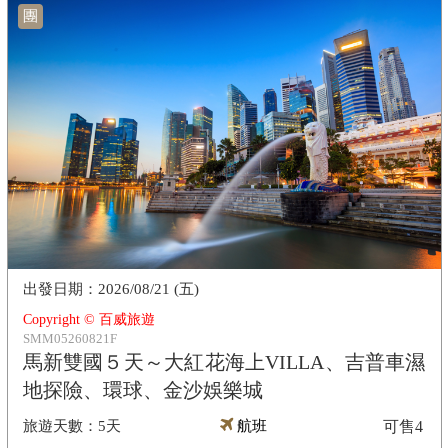
團
2026/08/21 (五)
Copyright © 百威旅遊
SMM05260821F
馬新雙國５天～大紅花海上VILLA、吉普車濕
地探險、環球、金沙娛樂城
5天
航班
可售
4