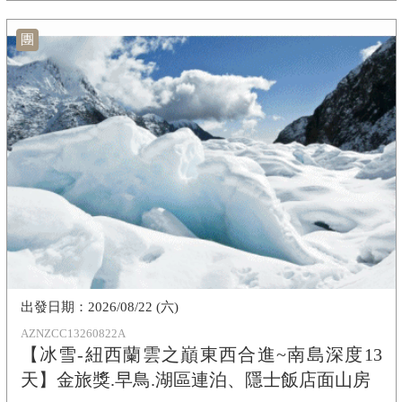
團
2026/08/22 (六)
AZNZCC13260822A
【冰雪-紐西蘭雲之巔東西合進~南島深度13
天】金旅獎.早鳥.湖區連泊、隱士飯店面山房