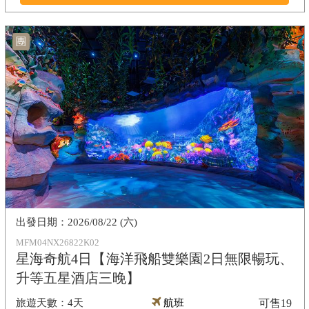
團
2026/08/22 (六)
MFM04NX26822K02
星海奇航4日【海洋飛船雙樂園2日無限暢玩、
升等五星酒店三晚】
4天
航班
可售
19