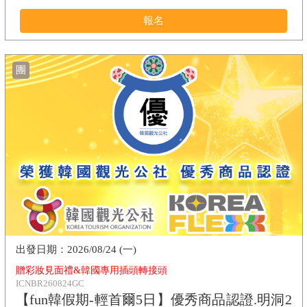
報名
團
2026/08/24 (一)
贈彩妝見面禮&韓國專用插頭轉接頭
ICNBR260824GC
【fun韓假期-輕首爾5日】優秀商品認證.明洞2