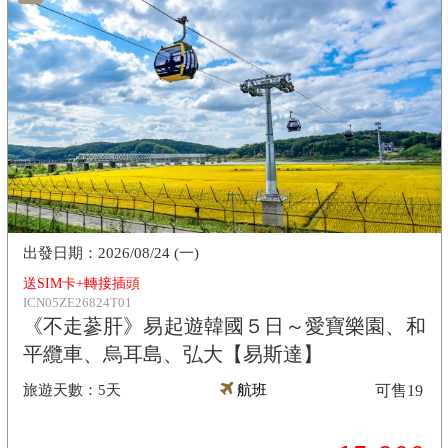
2026/08/24 (一)
送SIM卡+轉接插頭
ICN05ZE26824T01
《不走蔘肝》易起遊韓國５日～愛寶樂園、和
平纜車、烏耳島、弘大【易斯達】
5天
航班
可售
19