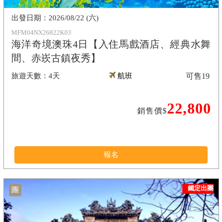
2026/08/22 (六)
MFM04NX26822K03
海洋奇境澳珠4日【入住馬戲酒店、經典水舞
間、赤崁古鎮夜秀】
4天
航班
可售
19
22,800
銷售價$
報名
鐵定出團
團