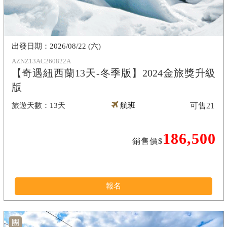
2026/08/22 (六)
AZNZ13AC260822A
【奇遇紐西蘭13天-冬季版】2024金旅獎升級
版
13天
航班
可售
21
186,500
銷售價$
報名
團