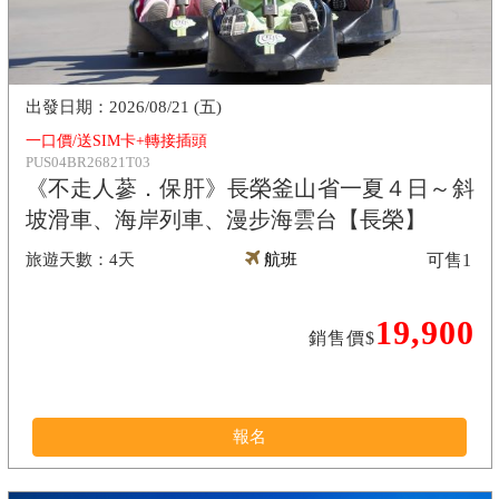
2026/08/21 (五)
一口價/送SIM卡+轉接插頭
PUS04BR26821T03
《不走人蔘．保肝》長榮釜山省一夏４日～斜
坡滑車、海岸列車、漫步海雲台【長榮】
4天
航班
可售
1
19,900
銷售價$
報名