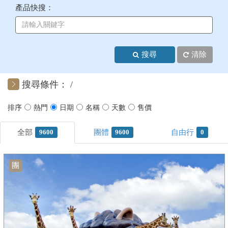
產品快搜：
+
美加紐澳
+
歐洲
搜尋
清除
客製化行程
搜尋條件：
9600
9600
0
團