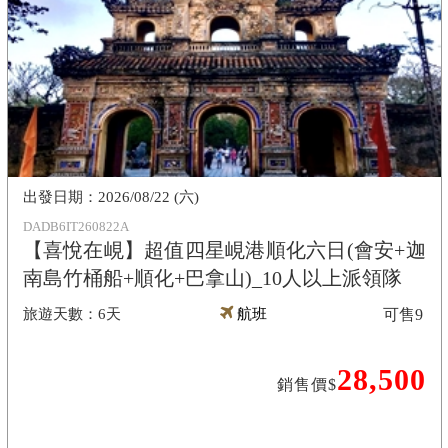
2026/08/22 (六)
DADB6IT260822A
【喜悅在峴】超值四星峴港順化六日(會安+迦
南島竹桶船+順化+巴拿山)_10人以上派領隊
6天
航班
可售
9
28,500
銷售價$