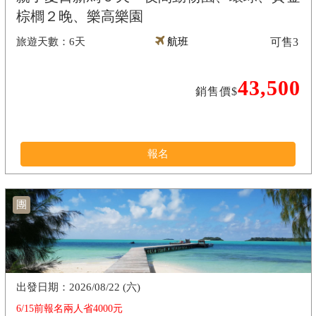
棕櫚２晚、樂高樂園
6天
航班
可售
3
43,500
銷售價$
報名
團
2026/08/22 (六)
6/15前報名兩人省4000元