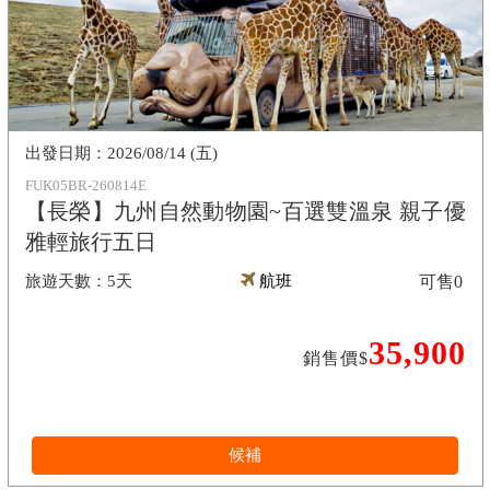
2026/08/14 (五)
FUK05BR-260814E
【長榮】九州自然動物園~百選雙溫泉 親子優
雅輕旅行五日
5天
航班
可售
0
35,900
銷售價$
候補