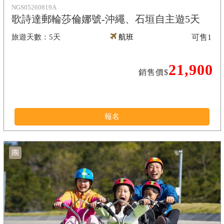
NGS05260819A
歌詩達郵輪莎倫娜號-沖繩、石垣自主遊5天
5天
航班
可售
1
21,900
銷售價$
報名
團