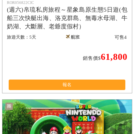
ROR056822CIC
(週六)帛琉私房旅程～星象島原生態5日遊(包
船三次快艇出海、洛克群島、無毒水母湖、牛
奶湖、大斷層、老爺度假村）
5天
航班
可售
4
61,800
銷售價$
報名
團