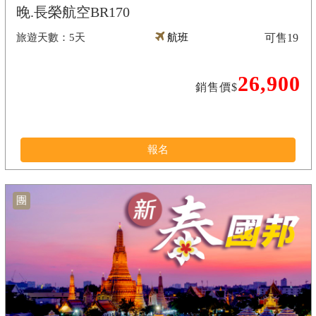
晚.長榮航空BR170
5天
航班
可售
19
26,900
銷售價$
報名
團