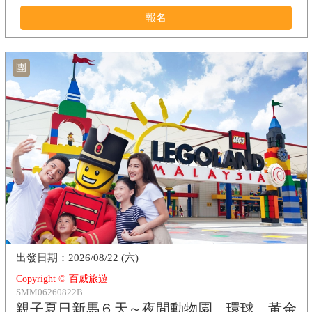
報名
團
2026/08/22 (六)
Copyright © 百威旅遊
SMM06260822B
親子夏日新馬６天～夜間動物園、環球、黃金