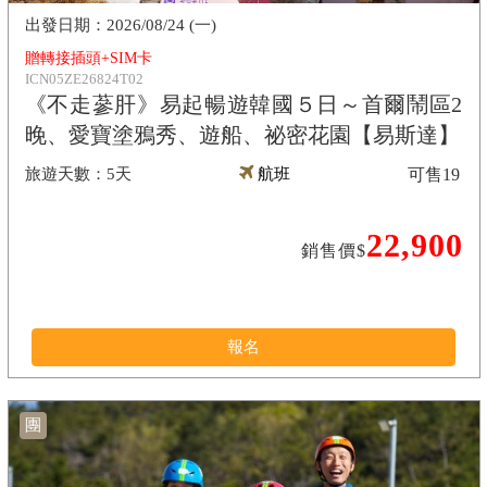
2026/08/24 (一)
贈轉接插頭+SIM卡
ICN05ZE26824T02
《不走蔘肝》易起暢遊韓國５日～首爾鬧區2
晚、愛寶塗鴉秀、遊船、祕密花園【易斯達】
5天
航班
可售
19
22,900
銷售價$
報名
團