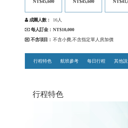
NT$45,600
NT$45,600
NT$41,
成團人數：
16人
每人訂金：
NT$10,000
不含項目：
不含小費,不含指定單人房加價
行程特色
航班參考
每日行程
其他說
行程特色