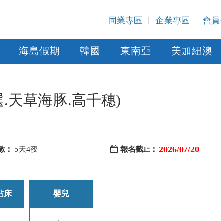
同業專區
企業專區
會員
海島假期
韓國
東南亞
美加紐澳
.天草海豚.高千穗)
2026/07/20
數：
5天4夜
報名截止：
佔床
嬰兒