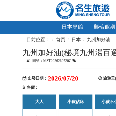
日本專館
郵輪假期
目前位置：
首頁
日本
九州加好油
九州加好油(秘境九州湯百選
團號：MST2026260720G
2026/07/20
出發日期：
旅遊天
售價：
大人
小孩佔床
小孩不