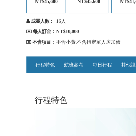
NT$45,600
NT$45,600
NT$41,
成團人數：
16人
每人訂金：
NT$10,000
不含項目：
不含小費,不含指定單人房加價
行程特色
航班參考
每日行程
其他說
行程特色