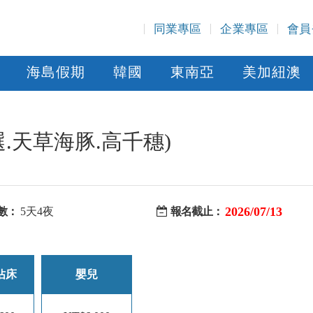
同業專區
企業專區
會員
海島假期
韓國
東南亞
美加紐澳
.天草海豚.高千穗)
2026/07/13
數：
5天4夜
報名截止：
佔床
嬰兒