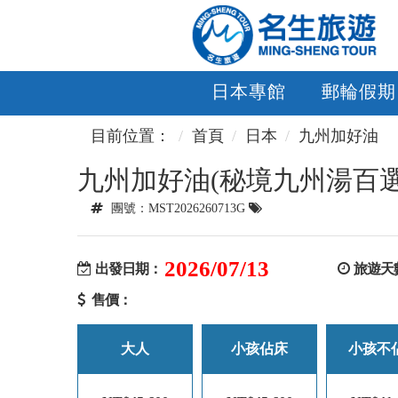
日本專館
郵輪假期
目前位置：
首頁
日本
九州加好油
九州加好油(秘境九州湯百選
團號：MST2026260713G
2026/07/13
出發日期：
旅遊天
售價：
大人
小孩佔床
小孩不