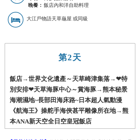
晚餐：
飯店內和洋自助料理
大江戶物語天草龜屋 或同級
第2天
飯店→世界文化遺產～天草崎津集落→❤特
別安排❤天草海豚中心～賞海豚→熊本秘景
海潮濕地~長部田海床路~日本超人氣動漫
《航海王》操舵手海俠甚平雕像所在地→熊
本ANA新天空全日空皇冠飯店