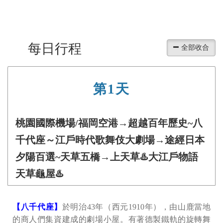
每日行程
第1天
桃園國際機場/福岡空港→超越百年歷史~八
千代座～江戶時代歌舞伎大劇場→途經日本
夕陽百選~天草五橋→上天草♨️大江戶物語
天草龜屋♨️
【八千代座】
於明治43年（西元1910年），由山鹿當地
的商人們集資建成的劇場小屋。有著德製鐵軌的旋轉舞