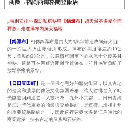
商圈→福岡西鐵格蘭登飯店
特別安排>>探訪私房秘境
【鍋瀑布】
超天然芬多精全面
µ
釋放～走進瀑布內洞天福地
【鍋瀑布】
相傳鍋瀑布是由大約9萬年前造成阿蘇火山口
的一次巨大火山噴發所形成。瀑布的高度落差約10公
尺，寬度約20公尺，如簾般寬闊落下的水流十分優美且
神秘。這是可在河畔近距離欣賞瀑布，並且感受負離子
放鬆療癒的景點。
【日田豆田町】
是一個保存完好的歷史街區，以其古老
的建築和濃厚的傳統文化氛圍著稱，讓人彷彿進入了時
光隧道回到過去，又被稱為「九州小京都」。日田曾經
是江戶時代重要的商業與交通樞紐，是連接九州和本州
的重要貿易路線之一，因此這裡建築大多是江戶時代的
商業建築，擁有古老的屋簷和石板路。