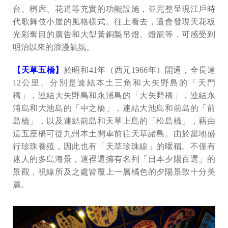
台、桝席、花道等充實的功能設施，並完整呈現江戶時
代歌舞伎小屋的風格樣式。往上看去，還會發現天花板
光彩奪目的廣告和大型黃銅製吊燈、燈籠等，可感受到
明治以來的浪漫氣氛。
【天草五橋】
於昭和41年（西元1966年）開通，全長達
12公里。分別是連結本土三角和大矢野島的「天門
橋」，連結大矢野島和永浦島的「大矢野橋」，連結永
浦島和大池島的「中之橋」，連結大池島和前島的「前
島橋」，以及連結前島和天草上島的「松島橋」，藉由
這五座橋可從九州本土開車前往天草諸島。由於當地盛
行珍珠養殖，因此也有「天草珍珠線」的暱稱。不僅有
迷人的多島海景，這裡還擁有名列「日本夕陽百選」的
景觀，視線所及之處皆覆上一層橘色的夕陽景致十分美
麗。