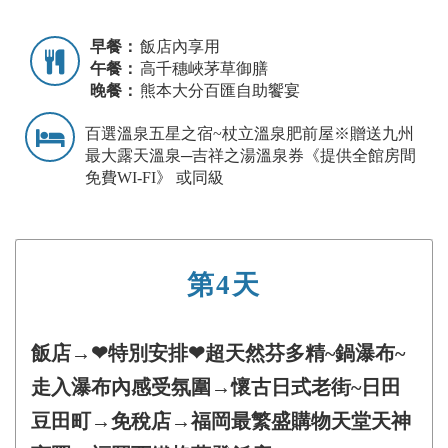
早餐：
飯店內享用
午餐：
高千穗峽茅草御膳
晚餐：
熊本大分百匯自助饗宴
百選溫泉五星之宿~杖立溫泉肥前屋※贈送九州
最大露天溫泉─吉祥之湯溫泉券《提供全館房間
免費WI-FI》 或同級
第4天
飯店→❤特別安排❤超天然芬多精~鍋瀑布~
走入瀑布內感受氛圍→懷古日式老街~日田
豆田町→免稅店→福岡最繁盛購物天堂天神