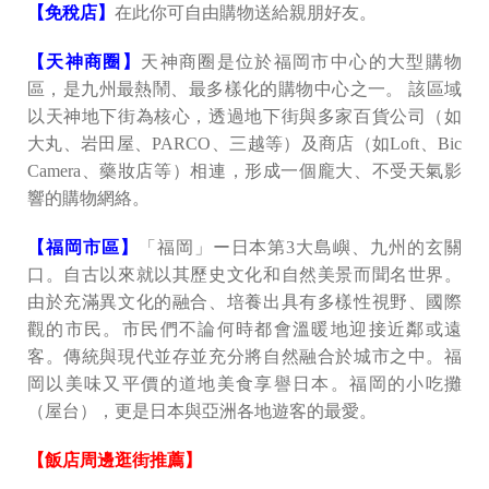
【免稅店】
在此你可自由購物送給親朋好友。
【天神商圈】
天神商圈是位於福岡市中心的大型購物
區，是九州最熱鬧、最多樣化的購物中心之一。 該區域
以天神地下街為核心，透過地下街與多家百貨公司（如
大丸、岩田屋、PARCO、三越等）及商店（如Loft、Bic
Camera、藥妝店等）相連，形成一個龐大、不受天氣影
響的購物網絡。
【福岡市區】
「福岡」ー日本第3大島嶼、九州的玄關
口。自古以來就以其歷史文化和自然美景而聞名世界。
由於充滿異文化的融合、培養出具有多樣性視野、國際
觀的市民。市民們不論何時都會溫暖地迎接近鄰或遠
客。傳統與現代並存並充分將自然融合於城市之中。福
岡以美味又平價的道地美食享譽日本。福岡的小吃攤
（屋台），更是日本與亞洲各地遊客的最愛。
【飯店周邊逛街推薦】