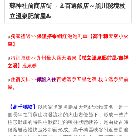
蘇神社前商店街→ ♨️百選飯店～黑川秘境杖
立溫泉肥前屋♨️
獨家禮遇>>
保證搭乘
網紅泡泡列車
【高千穗天空小火
µ
車】
特別贈送>>九州最大露天溫泉
【杖立溫泉肥前屋-吉祥
µ
之湯】
溫泉券
住宿安排>>
保證入住
百選溫泉五星之宿-杖立溫泉肥前
µ
屋。
【高千穗峽】
以國家指定名勝及天然紀念物聞名，是一
個長年在阿蘇山噴發流出的火山岩侵蝕下，形成一整片
柱形斷崖的特殊柱狀節理的稜柱狀體峽谷，是由於古時
候熔岩液體快速冷卻而形成。高千穗區峽谷附近更是遍