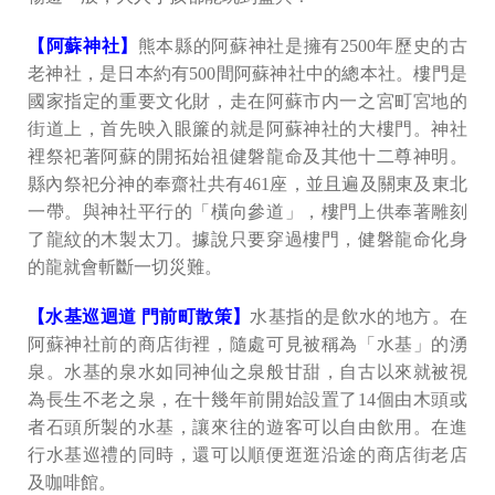
【阿蘇神社】
熊本縣的阿蘇神社是擁有2500年歷史的古
老神社，是日本約有500間阿蘇神社中的總本社。樓門是
國家指定的重要文化財，走在阿蘇市内一之宮町宮地的
街道上，首先映入眼簾的就是阿蘇神社的大樓門。神社
裡祭祀著阿蘇的開拓始祖健磐龍命及其他十二尊神明。
縣內祭祀分神的奉齋社共有461座，並且遍及關東及東北
一帶。與神社平行的「橫向參道」，樓門上供奉著雕刻
了龍紋的木製太刀。據說只要穿過樓門，健磐龍命化身
的龍就會斬斷一切災難。
【水基巡迴道 門前町散策】
水基指的是飲水的地方。在
阿蘇神社前的商店街裡，隨處可見被稱為「水基」的湧
泉。水基的泉水如同神仙之泉般甘甜，自古以來就被視
為長生不老之泉，在十幾年前開始設置了14個由木頭或
者石頭所製的水基，讓來往的遊客可以自由飲用。在進
行水基巡禮的同時，還可以順便逛逛沿途的商店街老店
及咖啡館。