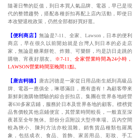
隨著日幣的貶值，到日本買人氣品牌、電器，早已是現
代的整體趨勢，搭配各種折扣再配上店內活動，即使日
本改變退稅政策，仍然全部都好買好逛。
【便利商店】
無論是7-11、全家、Lawson，日本的便利
商店，早在很久以前開始就是台灣人到日本的必走店
家，無論是糖果餅乾、炸雞、可樂餅，均是訪日走跳的
購物、宵夜好朋友。
※7-11、全家營業時間為24小時，
LAWSON營業時間至晚間11點。
【唐吉軻德】
唐吉訶德是一家從日用品衛生紙到高級品
牌、電器一應俱全，琳瑯滿目，應有盡有！為顧客帶來
新鮮刺激購物體驗的綜合折扣店。集團在世界各地經營
著630多家店鋪，服務於日本及世界各地的顧客。標榜貨
品售價較其他店鋪便宜，其營業時間較長，一般直至深
夜甚至全年無休。部份分店附設大型停車場。店內空間
較為狹小、陳列方法亦較混雜。銷售貨品種類包羅萬
象，包括成衣、食品、首飾、家居用品、彩妝、手工