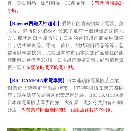
具、運動用品、派對用品、3C產品等。
※營業時間為24
小時。
【Ragenet西鐵天神超市】
愛旅日的貴賓們除了電器、藥
妝店、超商以外必然不會忘了還有一個絕佳的採購地
方，那就是日本超市啦！日本的連鎖超市商品琳瑯滿
目，從生鮮食品、零食、飲料、甜點到日用品等等，您
都可以輕易找到，尤其這間超市距本次加好油居住的飯
店距離走路僅需5分鐘，日本超市價格實惠，絕對值得貴
賓一逛！
※營業時間至晚間11點。
【BIC CAMERA家電專賣】
日本連鎖家電量販店企業。
創業於1968年群馬縣高崎市，1978年開始在東京都開
店，現在總店位於東京都豐島區池袋。BIC CAMERA是
日本家電量販店業界的第二大企業，現如今共約有200家
分店，
※營業時間至晚間9點，距飯店路程約7分鐘。