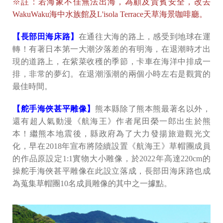
※註：若海象不佳無法出海，為顧及貴賓安全，改去
WakuWaku海中水族館及L'isola Terrace天草海景咖啡廳。
【長部田海床路】
在通往大海的路上，感受到地球在運
轉！有著日本第一大潮汐落差的有明海，在退潮時才出
現的道路上，在紫菜收穫的季節，卡車在海洋中排成一
排，非常的夢幻。在退潮漲潮的兩個小時左右是觀賞的
最佳時間。
【舵手海俠甚平雕像】
熊本縣除了熊本熊最著名以外，
還有超人氣動漫《航海王》作者尾田榮一郎出生於熊
本！繼熊本地震後，縣政府為了大力發揚旅遊觀光文
化，早在2018年宣布將陸續設置《航海王》草帽團成員
的作品原設定1:1實物大小雕像，於2022年高達220cm的
操舵手海俠甚平雕像在此設立落成，長部田海床路也成
為蒐集草帽團10名成員雕像的其中之一據點。