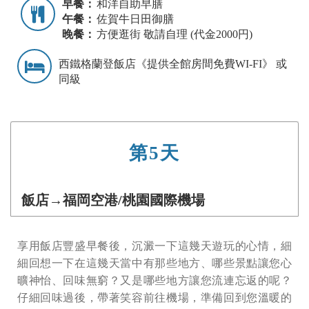
早餐：
和洋自助早膳
午餐：
佐賀牛日田御膳
晚餐：
方便逛街 敬請自理 (代金2000円)
西鐵格蘭登飯店《提供全館房間免費WI-FI》 或
同級
第5天
飯店→福岡空港/桃園國際機場
享用飯店豐盛早餐後，沉澱一下這幾天遊玩的心情，細
細回想一下在這幾天當中有那些地方、哪些景點讓您心
曠神怡、回味無窮？又是哪些地方讓您流連忘返的呢？
仔細回味過後，帶著笑容前往機場，準備回到您溫暖的