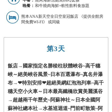
午餐：
燒烤海鮮活鮑魚BBQ套膳
晚餐：
和牛燒肉海鮮+軟性飲料食放題
熊本ANA新天空全日空皇冠飯店 《提供全館房
間免費WI-FI》 或同級
第3天
飯店→國家指定名勝稜柱狀體峽谷~高千穗
峽～絕美峽谷風景~日本百選瀑布~真名井瀑
布→❤特別安排❤超絕美網紅泡泡列車~高千
穗天空小火車～日本最高鐵橋欣賞美麗溪谷
→超越兩千年歷史~阿蘇神社～日本全國阿
蘇神社總本社→水基巡迴道~門前町散策~阿