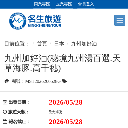
同業專區
企業專區
會員登入
+
日本專館
目前位置：
首頁
日本
九州加好油
九州加好油(秘境九州湯百選.天
+
郵輪假期
草海豚.高千穗)
+
海島假期
團號：MST2026260528G
+
韓國
2026/05/28
出發日期：
旅遊天數：
5天4夜
+
東南亞
2026/05/28
報名截止：