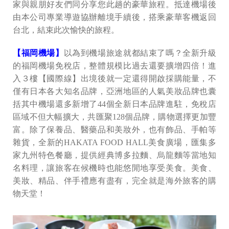
家與親朋好友們同分享您此趟的豪華旅程。抵達機場後
由本公司專業導遊協辦離境手續後，搭乘豪華客機返回
台北，結束此次愉快的旅程。
【福岡機場】
以為到機場旅途就都結束了嗎？全新升級
的福岡機場免稅店，整體規模比過去還要擴增四倍！進
入３樓【國際線】出境後就一定還得開啟採購能量，不
僅有日本各大知名品牌，亞洲地區的人氣美妝品牌也囊
括其中機場還多新增了44個全新日本品牌進駐，免稅店
區域不但大幅擴大，共匯聚128個品牌，購物選擇更加豐
富。除了保養品、醫藥品和美妝外，也有飾品、手帕等
雜貨，全新的HAKATA FOOD HALL美食廣場，匯集多
家九州特色餐廳，提供經典博多拉麵、烏龍麵等當地知
名料理，讓旅客在候機時也能悠閒地享受美食。美食、
美妝、精品、伴手禮應有盡有，完全就是海外旅客的購
物天堂！