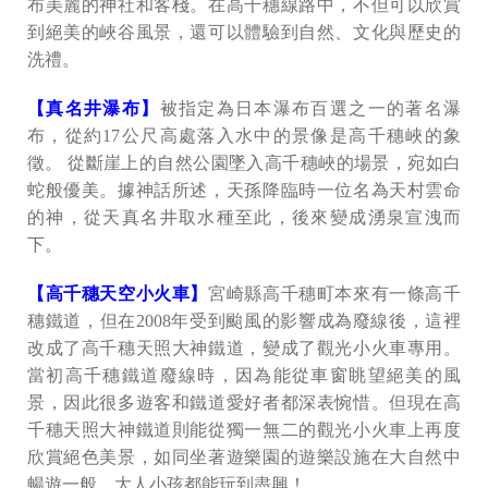
布美麗的神社和客棧。在高千穗線路中，不但可以欣賞
到絕美的峽谷風景，還可以體驗到自然、文化與歷史的
洗禮。
【真名井瀑布】
被指定為日本瀑布百選之一的著名瀑
布，從約17公尺高處落入水中的景像是高千穗峽的象
徵。 從斷崖上的自然公園墜入高千穗峽的場景，宛如白
蛇般優美。據神話所述，天孫降臨時一位名為天村雲命
的神，從天真名井取水種至此，後來變成湧泉宣洩而
下。
【高千穗天空小火車】
宮崎縣高千穗町本來有一條高千
穗鐵道，但在2008年受到颱風的影響成為廢線後，這裡
改成了高千穗天照大神鐵道，變成了觀光小火車專用。
當初高千穗鐵道廢線時，因為能從車窗眺望絕美的風
景，因此很多遊客和鐵道愛好者都深表惋惜。但現在高
千穗天照大神鐵道則能從獨一無二的觀光小火車上再度
欣賞絕色美景，如同坐著遊樂園的遊樂設施在大自然中
暢遊一般，大人小孩都能玩到盡興！