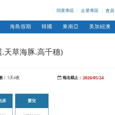
同業專區
企業專區
會員
海島假期
韓國
東南亞
美加紐澳
.天草海豚.高千穗)
2026/05/24
數：
5天4夜
報名截止：
佔床
嬰兒