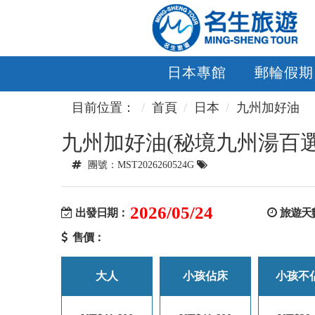
日本專館
郵輪假期
目前位置：
首頁
日本
九州加好油
九州加好油(秘境九州湯百選
團號：MST2026260524G
2026/05/24
出發日期：
旅遊天
售價：
大人
小孩佔床
小孩不