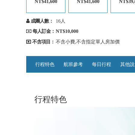
NT$41,600
NT$41,600
NT$39,
成團人數：
16人
每人訂金：
NT$10,000
不含項目：
不含小費,不含指定單人房加價
行程特色
航班參考
每日行程
其他說
行程特色