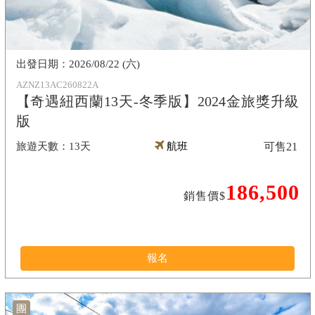
2026/08/22 (六)
AZNZ13AC260822A
【奇遇紐西蘭13天-冬季版】2024金旅獎升級
版
13天
航班
可售
21
186,500
銷售價$
報名
團