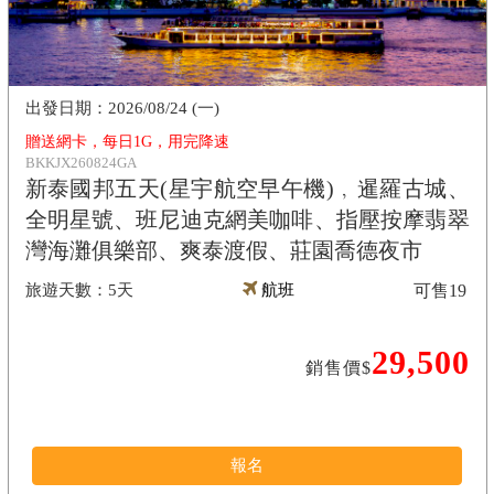
2026/08/24 (一)
贈送網卡，每日1G，用完降速
BKKJX260824GA
新泰國邦五天(星宇航空早午機)﹐暹羅古城、
全明星號、班尼迪克網美咖啡、指壓按摩翡翠
灣海灘俱樂部、爽泰渡假、莊園喬德夜市
5天
航班
可售
19
29,500
銷售價$
報名