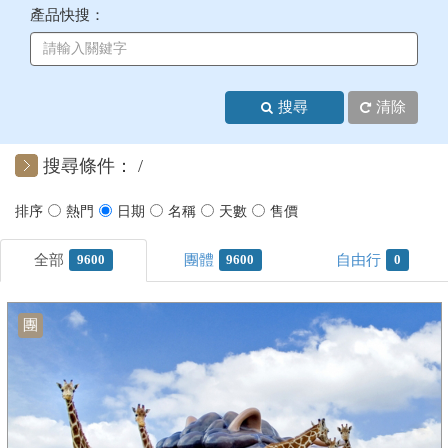
產品快搜：
+
美加紐澳
+
歐洲
搜尋
清除
客製化行程
搜尋條件：
9600
9600
0
團