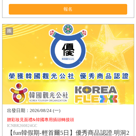
報名
團
2026/08/24 (一)
贈彩妝見面禮&韓國專用插頭轉接頭
ICNBR260824GC
【fun韓假期-輕首爾5日】優秀商品認證.明洞2