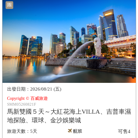
團
2026/08/21 (五)
Copyright © 百威旅遊
SMM05260821F
馬新雙國５天～大紅花海上VILLA、吉普車濕
地探險、環球、金沙娛樂城
5天
航班
可售
4