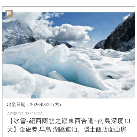
團
2026/08/22 (六)
AZNZCC13260822A
【冰雪-紐西蘭雲之巔東西合進~南島深度13
天】金旅獎.早鳥.湖區連泊、隱士飯店面山房