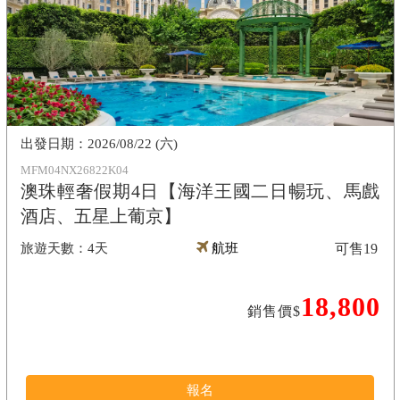
2026/08/22 (六)
MFM04NX26822K04
澳珠輕奢假期4日【海洋王國二日暢玩、馬戲
酒店、五星上葡京】
4天
航班
可售
19
18,800
銷售價$
報名