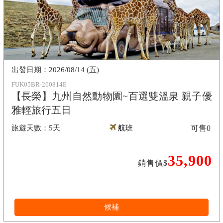
2026/08/14 (五)
FUK05BR-260814E
【長榮】九州自然動物園~百選雙溫泉 親子優
雅輕旅行五日
5天
航班
可售
0
35,900
銷售價$
候補