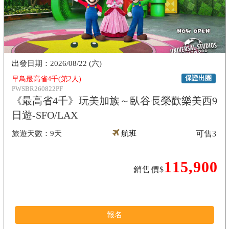
2026/08/22 (六)
保證出團
早鳥最高省4千(第2人)
PWSBR260822PF
《最高省4千》玩美加族～臥谷長榮歡樂美西9
日遊-SFO/LAX
9天
航班
可售
3
115,900
銷售價$
報名