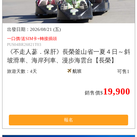
2026/08/21 (五)
一口價/送SIM卡+轉接插頭
PUS04BR26821T03
《不走人蔘．保肝》長榮釜山省一夏４日～斜
坡滑車、海岸列車、漫步海雲台【長榮】
4天
航班
可售
1
19,900
銷售價$
報名