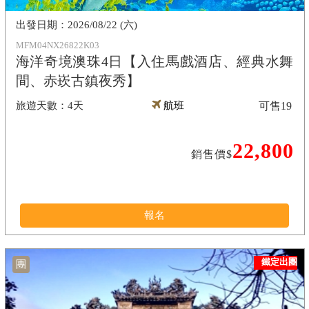
2026/08/22 (六)
MFM04NX26822K03
海洋奇境澳珠4日【入住馬戲酒店、經典水舞
間、赤崁古鎮夜秀】
4天
航班
可售
19
22,800
銷售價$
報名
鐵定出團
團