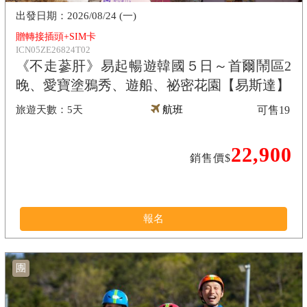
2026/08/24 (一)
贈轉接插頭+SIM卡
ICN05ZE26824T02
《不走蔘肝》易起暢遊韓國５日～首爾鬧區2
晚、愛寶塗鴉秀、遊船、祕密花園【易斯達】
5天
航班
可售
19
22,900
銷售價$
報名
團