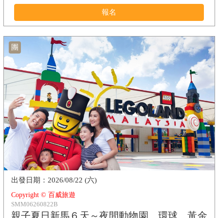
報名
團
2026/08/22 (六)
Copyright © 百威旅遊
SMM06260822B
親子夏日新馬６天～夜間動物園、環球、黃金