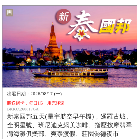
團
2026/08/17 (一)
贈送網卡，每日1G，用完降速
BKKJX260817GA
新泰國邦五天(星宇航空早午機)﹐暹羅古城、
全明星號、班尼迪克網美咖啡、指壓按摩翡翠
灣海灘俱樂部、爽泰渡假、莊園喬德夜市