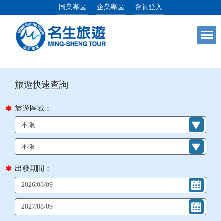
同業專區
企業專區
會員登入
目前位置：
首頁
列表
+
日本專館
+
郵輪假期
旅遊區域：
+
海島假期
+
韓國
出發期間：
+
東南亞