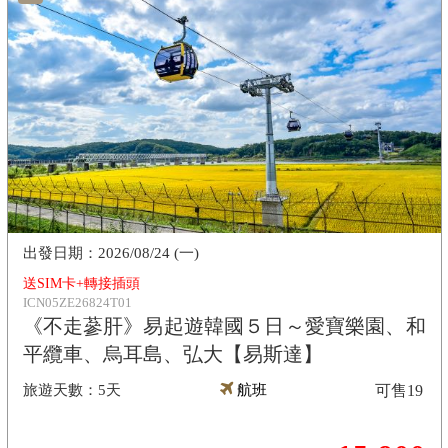
2026/08/24 (一)
送SIM卡+轉接插頭
ICN05ZE26824T01
《不走蔘肝》易起遊韓國５日～愛寶樂園、和
平纜車、烏耳島、弘大【易斯達】
5天
航班
可售
19