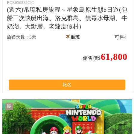
ROR056822CIC
(週六)帛琉私房旅程～星象島原生態5日遊(包
船三次快艇出海、洛克群島、無毒水母湖、牛
奶湖、大斷層、老爺度假村）
5天
航班
可售
4
61,800
銷售價$
報名
團