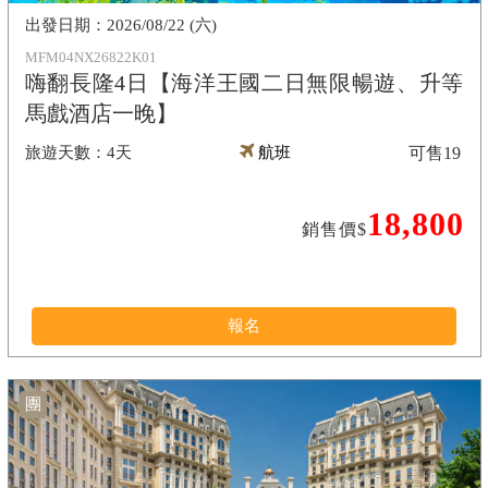
2026/08/22 (六)
MFM04NX26822K01
嗨翻長隆4日【海洋王國二日無限暢遊、升等
馬戲酒店一晚】
4天
航班
可售
19
18,800
銷售價$
報名
團