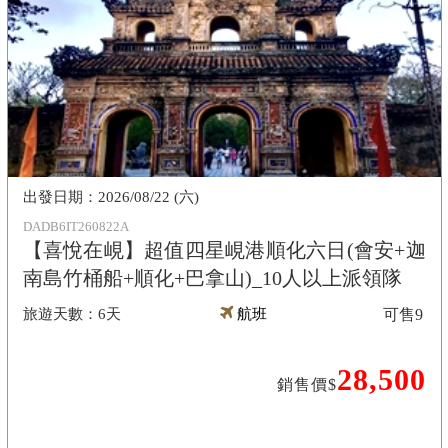
2026/08/22 (六)
DADB6IT260822A
【喜悅在峴】超值四星峴港順化六日(會安+迦
南島竹桶船+順化+巴拿山)_10人以上派領隊
6天
航班
可售
9
28,500
銷售價$