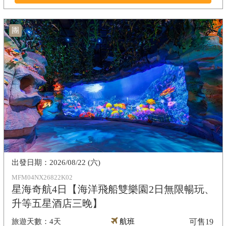
團
2026/08/22 (六)
MFM04NX26822K02
星海奇航4日【海洋飛船雙樂園2日無限暢玩、
升等五星酒店三晚】
4天
航班
可售
19