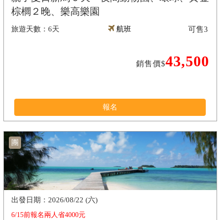
棕櫚２晚、樂高樂園
6天
航班
可售
3
43,500
銷售價$
報名
團
2026/08/22 (六)
6/15前報名兩人省4000元