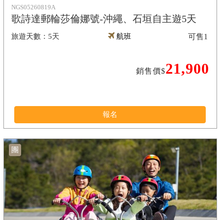
NGS05260819A
歌詩達郵輪莎倫娜號-沖繩、石垣自主遊5天
5天
航班
可售
1
21,900
銷售價$
報名
團