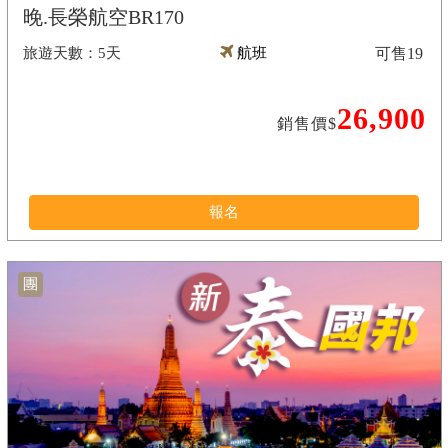
晚.長榮航空BR170
5天
航班
可售
19
26,900
銷售價$
報名
團