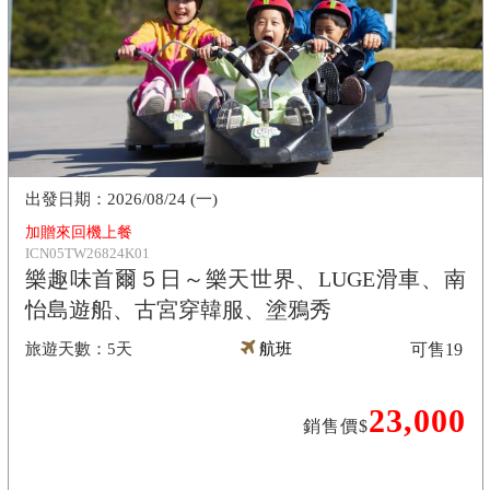
2026/08/24 (一)
加贈來回機上餐
ICN05TW26824K01
樂趣味首爾５日～樂天世界、LUGE滑車、南
怡島遊船、古宮穿韓服、塗鴉秀
5天
航班
可售
19
23,000
銷售價$