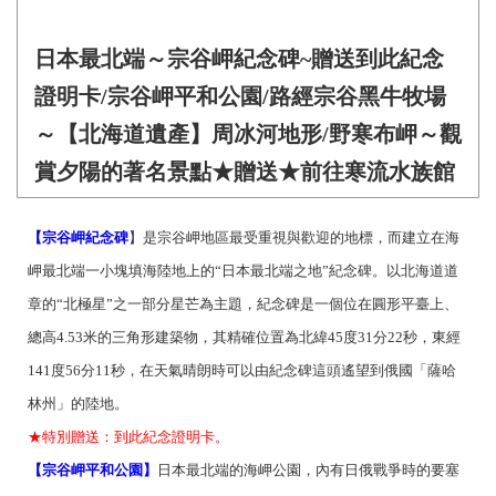
日本最北端～宗谷岬紀念碑~贈送到此紀念
證明卡/宗谷岬平和公園/路經宗谷黑牛牧場
～【北海道遺產】周冰河地形/野寒布岬～觀
賞夕陽的著名景點★贈送★前往寒流水族館
【宗谷岬紀念碑
】是宗谷岬地區最受重視與歡迎的地標，而建立在海
岬最北端一小塊填海陸地上的“日本最北端之地”紀念碑。以北海道道
章的“北極星”之一部分星芒為主題，紀念碑是一個位在圓形平臺上、
總高4.53米的三角形建築物，其精確位置為北緯45度31分22秒，東經
141度56分11秒，在天氣晴朗時可以由紀念碑這頭遙望到俄國「薩哈
林州」的陸地。
★特別贈送：到此紀念證明卡。
【宗谷岬平和公園】
日本最北端的海岬公園，內有日俄戰爭時的要塞