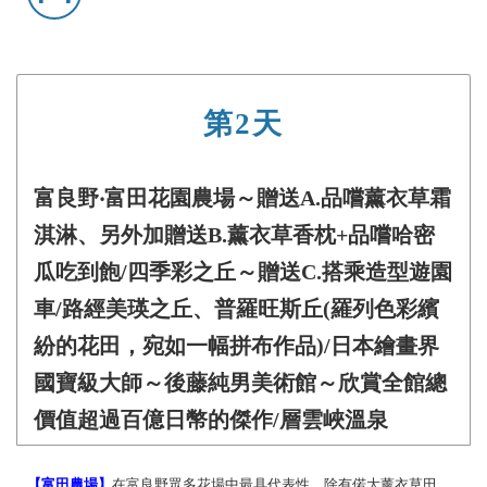
第2天
富良野‧富田花園農場～贈送A.品嚐薰衣草霜
淇淋、另外加贈送B.薰衣草香枕+品嚐哈密
瓜吃到飽/四季彩之丘～贈送C.搭乘造型遊園
車/路經美瑛之丘、普羅旺斯丘(羅列色彩繽
紛的花田，宛如一幅拼布作品)/日本繪畫界
國寶級大師～後藤純男美術館～欣賞全館總
價值超過百億日幣的傑作/層雲峽溫泉
【富田農場】
在富良野眾多花場中最具代表性，除有偌大薰衣草田，