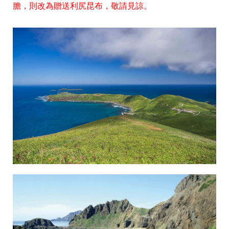
膽，則改為贈送利尻昆布，敬請見諒。