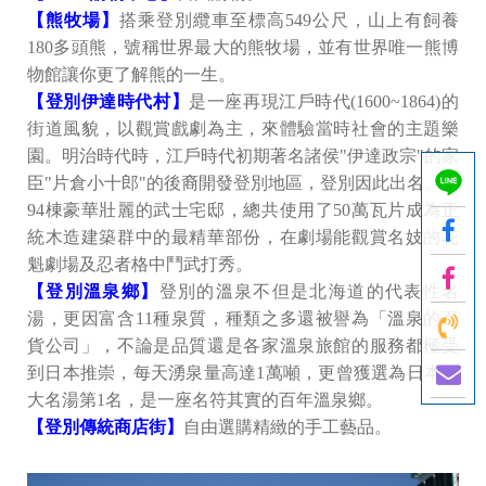
【熊牧場】
搭乘登別纜車至標高549公尺，山上有飼養
180多頭熊，號稱世界最大的熊牧場，並有世界唯一熊博
物館讓你更了解熊的一生。
【登別伊達時代村】
是一座再現江戶時代(1600~1864)的
街道風貌，以觀賞戲劇為主，來體驗當時社會的主題樂
園。明治時代時，江戶時代初期著名諸侯"伊達政宗"的家
臣"片倉小十郎"的後裔開發登別地區，登別因此出名。有
94棟豪華壯麗的武士宅邸，總共使用了50萬瓦片成為正
統木造建築群中的最精華部份，在劇場能觀賞名妓的花
魁劇場及忍者格中鬥武打秀。
【登別溫泉鄉】
登別的溫泉不但是北海道的代表性名
湯，更因富含11種泉質，種類之多還被譽為「溫泉的百
貨公司」，不論是品質還是各家溫泉旅館的服務都極受
到日本推崇，每天湧泉量高達1萬噸，更曾獲選為日本百
大名湯第1名，是一座名符其實的百年溫泉鄉。
【登別傳統商店街】
自由選購精緻的手工藝品。