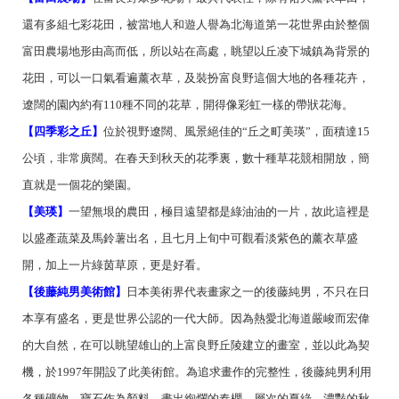
還有多組七彩花田，被當地人和遊人譽為北海道第一花世界由於整個
富田農場地形由高而低，所以站在高處，眺望以丘凌下城鎮為背景的
花田，可以一口氣看遍薰衣草，及裝扮富良野這個大地的各種花卉，
遼闊的園內約有110種不同的花草，開得像彩虹一樣的帶狀花海。
【四季彩之丘】
位於視野遼闊、風景絕佳的“丘之町美瑛”，面積達15
公頃，非常廣闊。在春天到秋天的花季裏，數十種草花競相開放，簡
直就是一個花的樂園。
【美瑛】
一望無垠的農田，極目遠望都是綠油油的一片，故此這裡是
以盛產蔬菜及馬鈴薯出名，且七月上旬中可觀看淡紫色的薰衣草盛
開，加上一片綠茵草原，更是好看。
【後藤純男美術館】
日本美術界代表畫家之一的後藤純男，不只在日
本享有盛名，更是世界公認的一代大師。因為熱愛北海道嚴峻而宏偉
的大自然，在可以眺望雄山的上富良野丘陵建立的畫室，並以此為契
機，於1997年開設了此美術館。為追求畫作的完整性，後藤純男利用
各種礦物、寶石作為顏料，畫出絢爛的春櫻、層次的夏綠、濃豔的秋