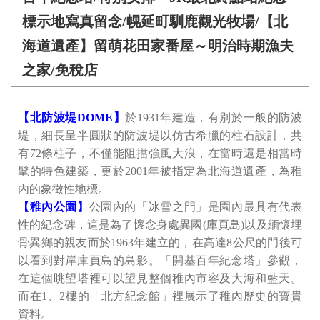
標示地寫真留念/幌延町馴鹿觀光牧場/【北
海道遺產】留萌花田家番屋～明治時期漁夫
之家/免稅店
【北防波堤DOME】
於1931年建造，有別於一般的防波
堤，細長呈半圓狀的防波堤以仿古希臘的柱石設計，共
有72條柱子，不僅能阻擋強風大浪，在當時還是相當時
髦的特色建築，更於2001年被指定為北海道遺產，為稚
內的象徵性地標。
【稚內公園】
公園內的「冰雪之門」是園內最具有代表
性的紀念碑，這是為了懷念身處異國(庫頁島)以及緬懷埋
骨異鄉的親友而於1963年建立的，在高達8公尺的門後可
以看到對岸庫頁島的島影。「開基百年紀念塔」參觀，
在這個眺望塔裡可以望見整個稚內市容及大海和藍天。
而在1、2樓的「北方紀念館」裡展示了稚內歷史的寶貴
資料。