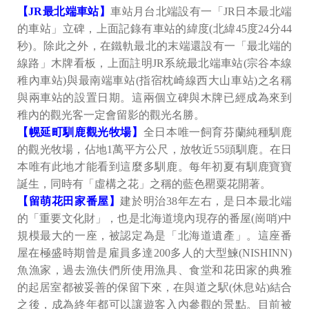
【JR最北端車站】
車站月台北端設有一「JR日本最北端
的車站」立碑，上面記錄有車站的緯度(北緯45度24分44
秒)。除此之外，在鐵軌最北的末端還設有一「最北端的
線路」木牌看板，上面註明JR系統最北端車站(宗谷本線
稚內車站)與最南端車站(指宿枕崎線西大山車站)之名稱
與兩車站的設置日期。這兩個立碑與木牌已經成為來到
稚內的觀光客一定會留影的觀光名勝。
【幌延町馴鹿觀光牧場】
全日本唯一飼育芬蘭純種馴鹿
的觀光牧場，佔地1萬平方公尺，放牧近55頭馴鹿。在日
本唯有此地才能看到這麼多馴鹿。每年初夏有馴鹿寶寶
誕生，同時有「虛構之花」之稱的藍色罌粟花開著。
【留萌花田家番屋】
建於明治38年左右，是日本最北端
的「重要文化財」，也是北海道境內現存的番屋(崗哨)中
規模最大的一座，被認定為是「北海道遺產」。這座番
屋在極盛時期曾是雇員多達200多人的大型鰊(NISHINN)
魚漁家，過去漁伕們所使用漁具、食堂和花田家的典雅
的起居室都被妥善的保留下來，在與道之駅(休息站)結合
之後，成為終年都可以讓遊客入內參觀的景點。目前被