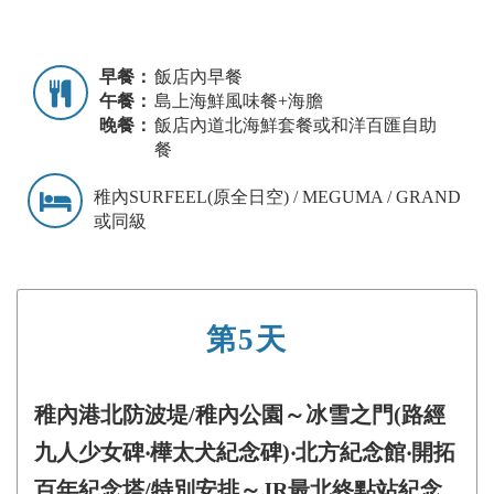
早餐：
飯店內早餐
午餐：
島上海鮮風味餐+海膽
晚餐：
飯店內道北海鮮套餐或和洋百匯自助
餐
稚內SURFEEL(原全日空) / MEGUMA / GRAND
或同級
第5天
稚內港北防波堤/稚內公園～冰雪之門(路經
九人少女碑‧樺太犬紀念碑)‧北方紀念館‧開拓
百年紀念塔/特別安排～JR最北終點站紀念