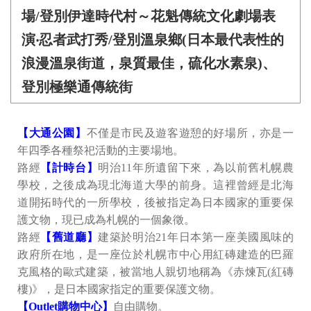
場/登別伊達時代村～花魁傳統文化劇場表
演‧忍者武打秀/登別溫泉鄉(日本最代表性的
浪漫溫泉街道，泉質最佳，硫化水素泉)、
登別極樂通傳統街
【大通公園】
不僅是市民及遊客遊憩的好場所，亦是一
年四季各種祭祀活動的主要場地。
路經
【計時台】
明治11年所遺留下來，為以前舊札幌農
學校，之後成為現北海道大學的前身。這裡曾經是北海
道開拓時代的一所學校，後被指定為日本國家的重要保
護文物，現已成為札幌的一個象徵。
路經
【舊道廳】
建築於明治21年日本第一座美國風味的
政府所在地，是一座位於札幌市中心用紅磚建造的巴羅
克風格的歐式建築，被當地人親切地稱為《赤煉瓦(紅磚
樓)》，是日本國家指定的重要保護文物。
【Outlet購物中心】
自由購物。