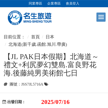
同業專區
企業專區
會員登入
+
日本專館
目前位置：
首頁
日本
北海道(新千歲.函館.旭川.帶廣)
+
郵輪假期
【JL PAK日本假期】北海道～
禮文+利尻夢幻雙島.富良野花
+
海島假期
海.後藤純男美術館七日
+
韓國
團號：JSS7JL5716A
+
東南亞
2025/07/16
出發日期：