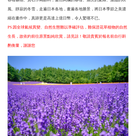
風、靜寂的冬雪，走遍日本各地，畫遍各地勝景，將日本季節之美濃
縮在畫作中，真跡更是高達上億日幣，令人驚嘆不已。
PS.因全球氣候異變、自然生態難以準確評估，難保證花草植物的自然
生長，故依約前往原景點純欣賞，請見諒！敬請貴賓於報名前自行斟
酌衡量，謝謝您