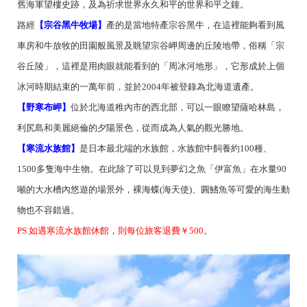
舊海軍望樓史跡，及為祈求世界永久和平的世界和平之鐘。
路經
【宗谷黑牛牧場】
產的是當地特產宗谷黑牛，在這裡能夠看到風
車房和牛放牧的田園般風景及眺望宗谷岬周邊的丘陵地帶，俗稱「宗
谷丘陵」，這裡是用肉眼就能看到的「周冰河地形」，它形成於上個
冰河時期結束的一萬年前，並於2004年被登錄為北海道遺產。
【野寒布岬】
位於北海道稚內市的西北部，可以一眼瞭望薩哈林島，
利尻島和美麗絕倫的夕陽景色，從而成為人氣的觀光勝地。
【寒流水族館】
是日本最北端的水族館，水族館中飼養約100種、
1500多隻海中生物。在此除了可以見到夢幻之魚「伊富魚」在水量90
噸的大水槽內悠遊的場景外，裸海蝶(海天使)、圓鰭魚等可愛的海生動
物也不容錯過。
PS.如遇寒流水族館休館，則每位旅客退費￥500。