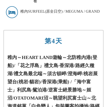
餐
稚內SURFEEL(原全日空) / MEGUMA / GRAND
第4天
稚內～HEART LAND遊輪～北防稚內港(登
船)/「花之浮島」禮文島‧香深港/路經久種
湖/禮文島最北端～須古頓岬/澄海岬/桃岩展
望台(桃岩‧貓岩)/香深港(乘船) /「海中富
士」利尻島‧鴛泊港/逆富士絕景勝地～姬
沼/OTATOMARI沼～眺望利尻富士山～北
海道銘菓「白色戀人」包裝圖案拍攝地/路經