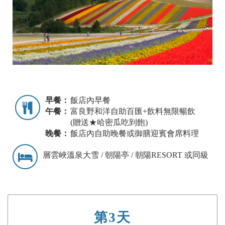
早餐：
飯店內早餐
午餐：
富良野和洋自助百匯+飲料無限暢飲
(贈送★哈密瓜吃到飽)
晚餐：
飯店內自助晚餐或御膳迎賓會席料理
層雲峽溫泉大雪 / 朝陽亭 / 朝陽RESORT 或同級
第3天