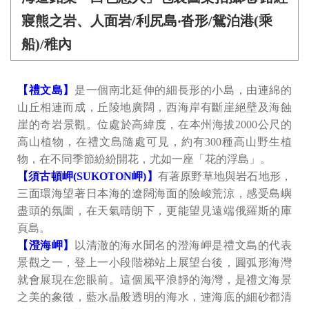
寢熊之岩、人面岩/利尻島‧沓形/鴛泊港(乘
船)/稚內
【禮文島】
是一個南北延伸的細長形的小島，由連綿的
山丘相連而成，丘陵地廣闊，西海岸有斷崖絕壁及海蝕
崖的奇岩景觀。位處於高緯度，在本州海拔2000公尺的
高山植物，在禮文島隨處可見，約有300種高山野生植
物，在不同季節紛紛開花，尤如一座「花的浮島」。
【須古頓岬(SUKOTON岬)】
有著原野草地與岩石地形，
三面環海望著日本海的遼闊海面的險峻荒涼，感受島嶼
盡頭的氛圍，在天氣晴朗下，更能望見遠端俄羅斯的庫
頁島。
【澄海岬】
以清澈的海水聞名的澄海岬是禮文島的代表
景觀之一，登上一小段階梯站上展望台後，圓弧形海灣
就會展現在您眼前。這個風平浪靜的海灣，是禮文海景
之美的象徵，藍水晶般透明的海水，連海底的細砂都清