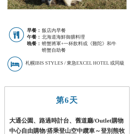
早餐：
飯店內早餐
午餐：
北海道海鮮御膳料理
晚餐：
螃蟹將軍+一杯飲料或《難陀》和牛
螃蟹自助餐
札幌IBIS STYLES / 東急EXCEL HOTEL 或同級
第6天
大通公園、路過時計台、舊道廳/Outlet購物
中心自由購物/搭乘登山空中纜車～登別熊牧