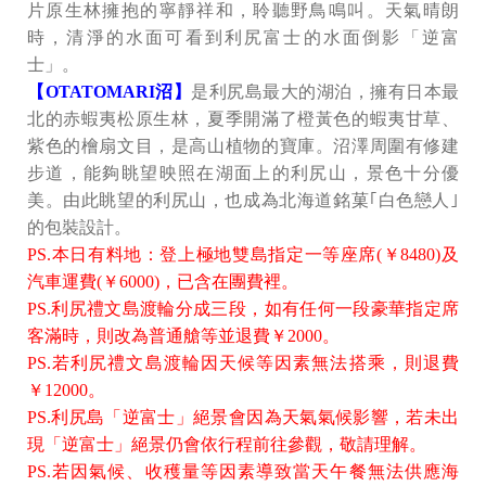
片原生林擁抱的寧靜祥和，聆聽野鳥鳴叫。天氣晴朗
時，清淨的水面可看到利尻富士的水面倒影「逆富
士」。
【OTATOMARI沼】
是利尻島最大的湖泊，擁有日本最
北的赤蝦夷松原生林，夏季開滿了橙黃色的蝦夷甘草、
紫色的檜扇文目，是高山植物的寶庫。沼澤周圍有修建
步道，能夠眺望映照在湖面上的利尻山，景色十分優
美。由此眺望的利尻山，也成為北海道銘菓｢白色戀人｣
的包裝設計。
PS.本日有料地：登上極地雙島指定一等座席(￥8480)及
汽車運費(￥6000)，已含在團費裡。
PS.利尻禮文島渡輪分成三段，如有任何一段豪華指定席
客滿時，則改為普通艙等並退費￥2000。
PS.若利尻禮文島渡輪因天候等因素無法搭乘，則退費
￥12000。
PS.利尻島「逆富士」絕景會因為天氣氣候影響，若未出
現「逆富士」絕景仍會依行程前往參觀，敬請理解。
PS.若因氣候、收穫量等因素導致當天午餐無法供應海