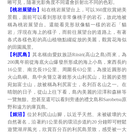
晰可見，隨著光影角度不同還會折射出不同的色彩。
【桃岩展望台】
站在桃岩展望台上，可以360度欣賞絕美
景觀，面前可以看到形狀非常像桃子的岩石，故此地被
稱為桃岩展望台。還能看見形狀像貓一樣的岩石「貓
岩」浮現在海上的樣子，而前往展望台的道路上，有著
各式各樣色彩的高山植物點綴綻放的美麗，觀賞花海似
的田園風景。
【利尻島】
其名稱由愛奴族語Riisiri(高山之島)而來，為
200萬年前從海底火山爆發所形成的海上小島，東西長約
16公里、南北長19公里、周圍長63公里，為接近圓形的
火山島嶼。島中央聳立著錐形火山利尻山，壯麗的姿態
宛如富士山，故被稱為利尻富士，名列百名山之一。在
晴朗的日子，從山上往下看，島內美麗的沼澤和森林等
一覽無餘。您甚至還可以看到旁邊的禮文島和Sarobetsu原
野和遠方的庫頁島。
【姬沼】
位於利尻山山腳，以近乎天然、未被破壞的大
自然著名，沿著約1公里長的環沼步道約20 分鐘即可輕鬆
遊覽湖岸風光，欣賞百分百的利尻島景致，感受被一大