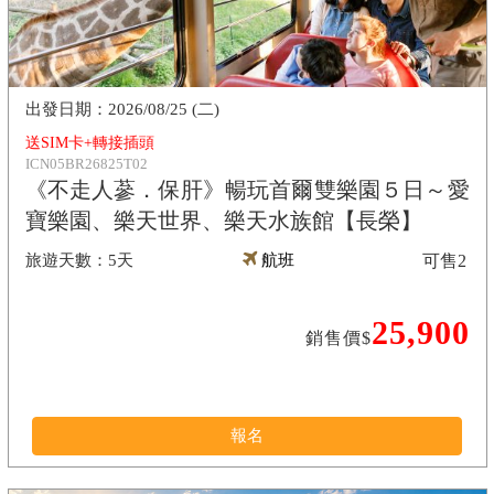
2026/08/25 (二)
送SIM卡+轉接插頭
ICN05BR26825T02
《不走人蔘．保肝》暢玩首爾雙樂園５日～愛
寶樂園、樂天世界、樂天水族館【長榮】
5天
航班
可售
2
25,900
銷售價$
報名