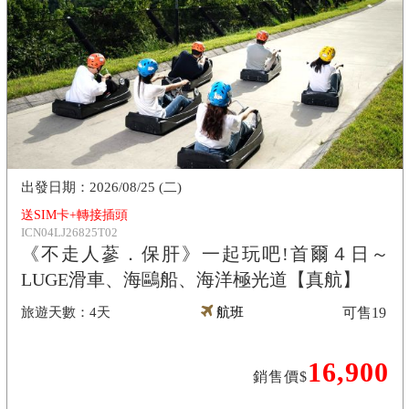
2026/08/25 (二)
送SIM卡+轉接插頭
ICN04LJ26825T02
《不走人蔘．保肝》一起玩吧!首爾４日～
LUGE滑車、海鷗船、海洋極光道【真航】
4天
航班
可售
19
16,900
銷售價$