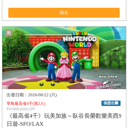
報名
團
2026/08/22 (六)
保證出團
早鳥最高省4千(第2人)
PWSBR260822PF
《最高省4千》玩美加族～臥谷長榮歡樂美西9
日遊-SFO/LAX