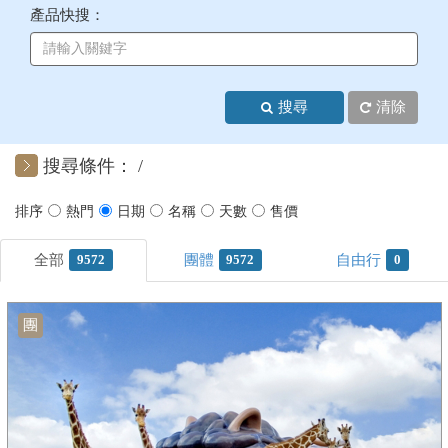
產品快搜：
+
美加紐澳
+
歐洲
搜尋
清除
客製化行程
搜尋條件：
9572
9572
0
團