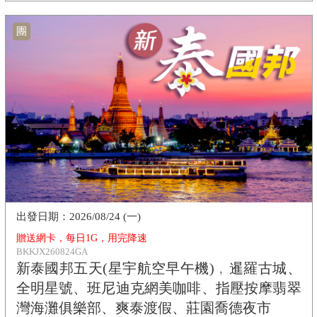
團
2026/08/24 (一)
贈送網卡，每日1G，用完降速
BKKJX260824GA
新泰國邦五天(星宇航空早午機)﹐暹羅古城、
全明星號、班尼迪克網美咖啡、指壓按摩翡翠
灣海灘俱樂部、爽泰渡假、莊園喬德夜市