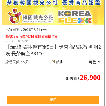
2026/08/24 (一)
贈彩妝見面禮&韓國專用插頭轉接頭
ICNBR260824GC
【fun韓假期-輕首爾5日】優秀商品認證.明洞2
晚.長榮航空BR170
5天
航班
可售
19
26,900
銷售價$
報名