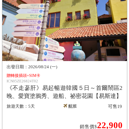
2026/08/24 (一)
贈轉接插頭+SIM卡
ICN05ZE26824T02
《不走蔘肝》易起暢遊韓國５日～首爾鬧區2
晚、愛寶塗鴉秀、遊船、祕密花園【易斯達】
5天
航班
可售
19
22,900
銷售價$