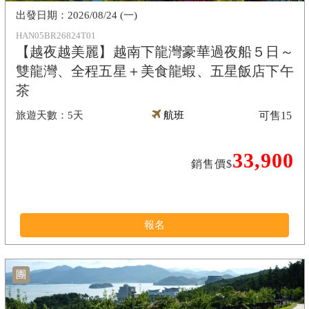
2026/08/24 (一)
HAN05BR26824T01
【越夜越美麗】越南下龍灣豪華過夜船５日～
雙龍灣、全程五星＋美食龍蝦、五星飯店下午
茶
5天
航班
可售
15
33,900
銷售價$
報名
團