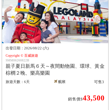
2026/08/22 (六)
Copyright © 百威旅遊
SMM06260822B
親子夏日新馬６天～夜間動物園、環球、黃金
棕櫚２晚、樂高樂園
6天
航班
可售
3
43,500
銷售價$