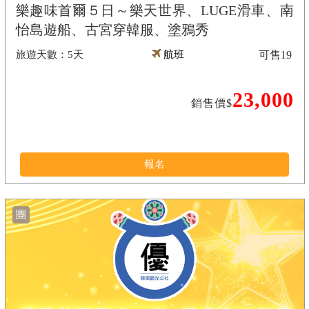
樂趣味首爾５日～樂天世界、LUGE滑車、南
怡島遊船、古宮穿韓服、塗鴉秀
5天
航班
可售
19
23,000
銷售價$
報名
團