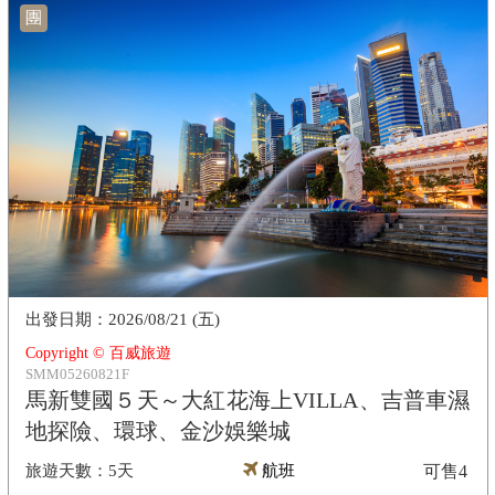
團
2026/08/21 (五)
Copyright © 百威旅遊
SMM05260821F
馬新雙國５天～大紅花海上VILLA、吉普車濕
地探險、環球、金沙娛樂城
5天
航班
可售
4