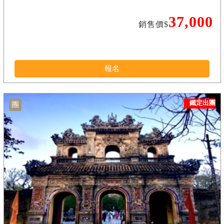
37,000
銷售價$
報名
鐵定出團
團