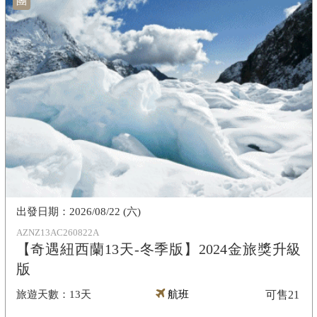
團
2026/08/22 (六)
AZNZ13AC260822A
【奇遇紐西蘭13天-冬季版】2024金旅獎升級
版
13天
航班
可售
21