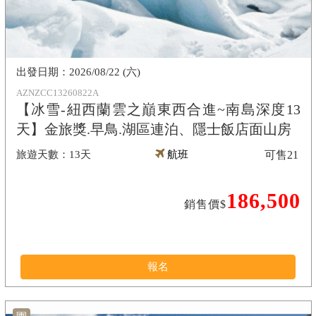
2026/08/22 (六)
AZNZCC13260822A
【冰雪-紐西蘭雲之巔東西合進~南島深度13
天】金旅獎.早鳥.湖區連泊、隱士飯店面山房
13天
航班
可售
21
186,500
銷售價$
報名