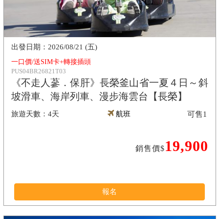
2026/08/21 (五)
一口價/送SIM卡+轉接插頭
PUS04BR26821T03
《不走人蔘．保肝》長榮釜山省一夏４日～斜
坡滑車、海岸列車、漫步海雲台【長榮】
4天
航班
可售
1
19,900
銷售價$
報名