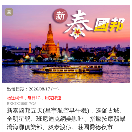
團
2026/08/17 (一)
贈送網卡，每日1G，用完降速
BKKJX260817GA
新泰國邦五天(星宇航空早午機)﹐暹羅古城、
全明星號、班尼迪克網美咖啡、指壓按摩翡翠
灣海灘俱樂部、爽泰渡假、莊園喬德夜市