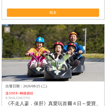
報名
團
2026/08/25 (二)
送SIM卡+轉接插頭
ICN04LJ26825T01
《不走人蔘．保肝》真愛玩首爾４日～愛寶、