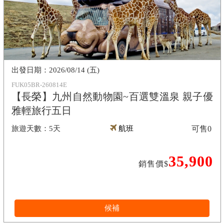
2026/08/14 (五)
FUK05BR-260814E
【長榮】九州自然動物園~百選雙溫泉 親子優
雅輕旅行五日
5天
航班
可售
0
35,900
銷售價$
候補