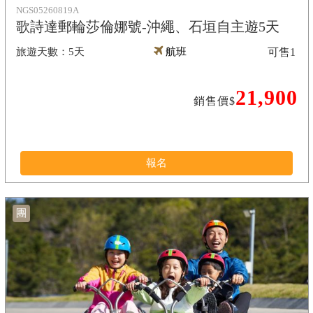
NGS05260819A
歌詩達郵輪莎倫娜號-沖繩、石垣自主遊5天
5天
航班
可售
1
21,900
銷售價$
報名
團