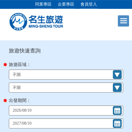
同業專區
企業專區
會員登入
目前位置：
首頁
列表
+
日本專館
+
郵輪假期
旅遊區域：
+
海島假期
+
韓國
出發期間：
+
東南亞