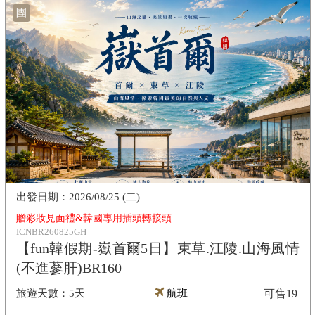
團
2026/08/25 (二)
贈彩妝見面禮&韓國專用插頭轉接頭
ICNBR260825GH
【fun韓假期-嶽首爾5日】束草.江陵.山海風情
(不進蔘肝)BR160
5天
航班
可售
19