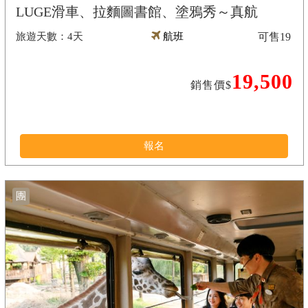
LUGE滑車、拉麵圖書館、塗鴉秀～真航
4天
航班
可售
19
19,500
銷售價$
報名
團