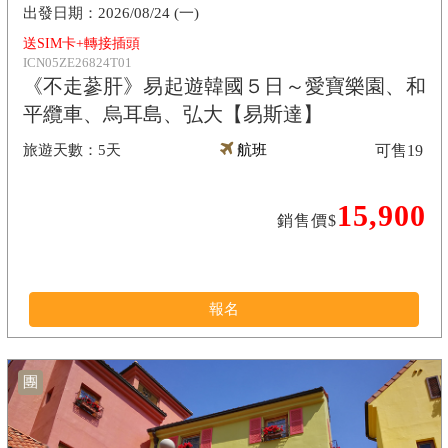
2026/08/24 (一)
送SIM卡+轉接插頭
ICN05ZE26824T01
《不走蔘肝》易起遊韓國５日～愛寶樂園、和
平纜車、烏耳島、弘大【易斯達】
5天
航班
可售
19
15,900
銷售價$
報名
團