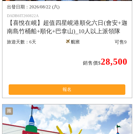
2026/08/22 (六)
DADB6IT260822A
【喜悅在峴】超值四星峴港順化六日(會安+迦
南島竹桶船+順化+巴拿山)_10人以上派領隊
6天
航班
可售
9
28,500
銷售價$
報名
團