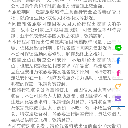
公司退票作業和扣除罰金後方能告知正確金額。
※旅遊期間，敬請旅客隨時注意自身安全並妥善保管財
物，以免發生意外或個人財物損失等狀況。
※同團報名旅客可能因私人因素於行程出發前取消參
團，故本公司網上所載組團狀態、可售團位等即時資
訊，並非代表最終參團人數之依據，敬請諒解。
※本行程如有推出任何優惠項目均屬限時限量，正確內
容、價格及出發日期，以報名當下實際銷售狀況為主，
本公司保留活動內容修改、解釋及終止之權利。
※團體座位由航空公司安排，不適用於出發前預先選
位，也無法確認座位相關需求（如靠窗、靠走道等），
且座位安排乃依旅客英文姓名依序排列，同行者有可能
無法安排在一起，領隊及導遊會盡力協助，但無法做出
明確的保證，敬請貴賓諒解。
※團體行程餐食皆為團體使用，如因個人因素需求特殊
餐食，本公司將會盡力協助處理，但因國情不同，如無
法達到旅客要求時，敬請理解與見諒。特殊餐食需求僅
為依宗教或健康因素，例如「不吃牛肉、不吃生食、素
食、特定過敏食材」等旅客進行調整安排，無法依個人
喜惡提供特定服務，敬請見諒。
※如有特殊餐食者，請於報名時或出發前至少10
天告知