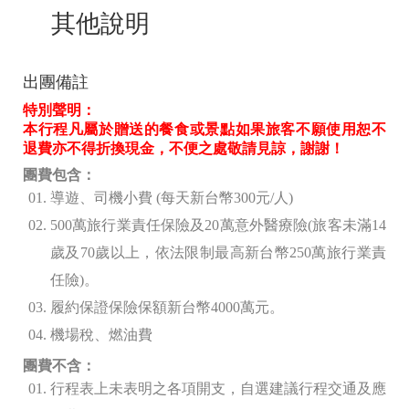
其他說明
出團備註
特別聲明：
本行程凡屬於贈送的餐食或景點如果旅客不願使用恕不
退費亦不得折換現金，不便之處敬請見諒，謝謝！
團費包含：
導遊、司機小費 (
每天新台幣300
元/人)
500
萬旅行業責任保險及20
萬意外醫療險(旅客未滿14
歲及70歲以上，依法限制最高新台幣250萬旅行業責
任險)。
履約保證保險保額新台幣4000
萬元。
機場稅、燃油費
團費不含：
行程表上未表明之各項開支，自選建議行程交通及應