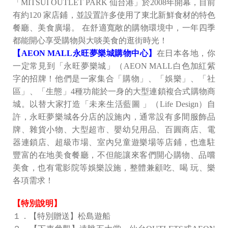
「MITSUI OUTLET PARK 仙台港」於2008年開幕，目前
有約120 家店鋪，並設置許多使用了東北新鮮食材的特色
餐廳、美食廣場。 在舒適寬敞的購物環境中，一年四季
都能開心享受購物與大啖美食的逛街時光！
【AEON MALL永旺夢樂城購物中心】
在日本各地，你
一定常見到「永旺夢樂城」（AEON MALL白色加紅紫
字的招牌！他們是一家集合「購物」、「娛樂」、「社
區」、「生態」4種功能於一身的大型連鎖複合式購物商
城。以替大家打造「未来生活藍圖 」（Life Design）自
許，永旺夢樂城各分店的設施內，通常設有多間服飾品
牌、雜貨小物、大型超市、嬰幼兒用品、百圓商店、電
器連鎖店、超級市場、室內兒童遊樂場等店鋪，也進駐
豐富的在地美食餐廳，不但能讓來客們開心購物、品嚐
美食，也有電影院等娛樂設施，整體兼顧吃、喝 玩、樂
各項需求！
【特別說明】
１．【特別贈送】松島遊船