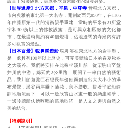
設置了紫藤隧道，讓旅客欣賞紫藤花的浪漫身姿。
【世界遺產】北方京都．平泉．中尊寺
昔稱北方京都，
市內典雅的東北第一大名寺，開創於西元850年，在1105
年由藤原第一代的清衡親手重建；當時的平泉有21所堂
宇和300所以上的佛教設施，是可與京相匹敵的文化都
市，在最盛時期約有40個燈塔，佔地遼闊的寺廟內有許
多可觀賞的景點。
【日本百景】猊鼻溪遊船
猊鼻溪在東北地方的岩手縣，
是一處具有100年以上歷史，可完美體驗日本的春夏秋冬
之大溪谷。我們將安排在此乘坐溪川船，從栗駒山至盤
井川的中游，綿延約2公里路上展開了一串自然的藝術
品，乘川船遊覽巨石經長年侵蝕而創造出大大小小的瀑
布景觀，溪谷兩岸垂下藤花，美不勝收。搭著平底船靜
靜地順流而下，可以一邊欣賞山水畫一般的懸崖峭壁，
一邊聆聽船伕所哼唱的當地歌謠，是人文之趣與自然之
美的結合。
【特別說明】