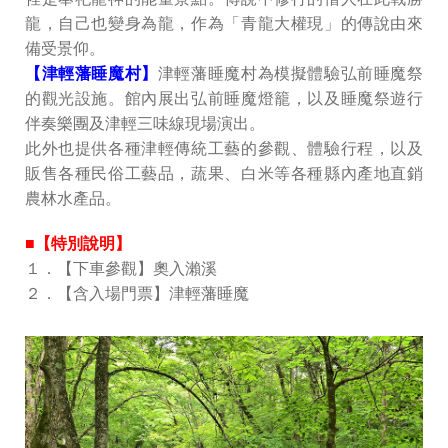
龍，自己也變身為龍，作為「青龍大權現」的傳說由來
備受景仰。
【津輕藩睡魔村】
津輕藩睡魔村為模擬體驗弘前睡魔祭
的觀光設施。館內展出弘前睡魔燈籠，以及睡魔祭遊行
伴奏樂團及津輕三味線現場演出。
此外也提供各種津輕傳統工藝的參觀、體驗行程，以及
販售各種民俗工藝品，蔬果、白米等各種縣內產地直銷
農林水產品。
■【特別說明】
１．【下車參觀】奧入瀨溪
２．【含入場門票】津輕藩睡魔