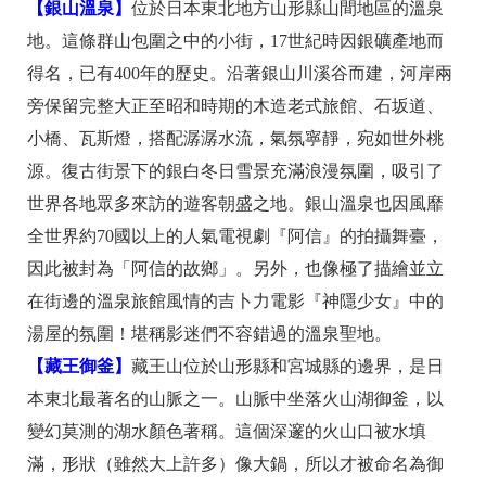
【銀山溫泉】
位於日本東北地方山形縣山間地區的溫泉
地。這條群山包圍之中的小街，17世紀時因銀礦產地而
得名，已有400年的歷史。沿著銀山川溪谷而建，河岸兩
旁保留完整大正至昭和時期的木造老式旅館、石坂道、
小橋、瓦斯燈，搭配潺潺水流，氣氛寧靜，宛如世外桃
源。復古街景下的銀白冬日雪景充滿浪漫氛圍，吸引了
世界各地眾多來訪的遊客朝盛之地。銀山溫泉也因風靡
全世界約70國以上的人氣電視劇『阿信』的拍攝舞臺，
因此被封為「阿信的故鄉」。另外，也像極了描繪並立
在街邊的溫泉旅館風情的吉卜力電影『神隱少女』中的
湯屋的氛圍！堪稱影迷們不容錯過的溫泉聖地。
【藏王御釜】
藏王山位於山形縣和宮城縣的邊界，是日
本東北最著名的山脈之一。山脈中坐落火山湖御釜，以
變幻莫測的湖水顏色著稱。這個深邃的火山口被水填
滿，形狀（雖然大上許多）像大鍋，所以才被命名為御