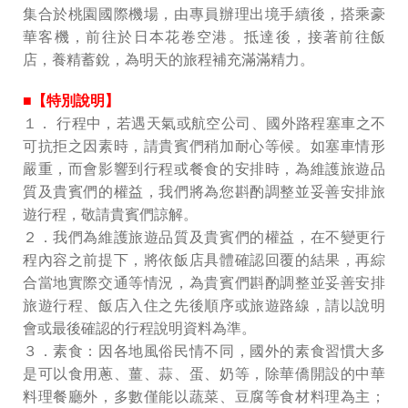
集合於桃園國際機場，由專員辦理出境手續後，搭乘豪
華客機，前往於⽇本花卷空港。抵達後，接著前往飯
店，養精蓄銳，為明天的旅程補充滿滿精力。
■【特別說明】
１． ⾏程中，若遇天氣或航空公司、國外路程塞⾞之不
可抗拒之因素時，請貴賓們稍加耐⼼等候。如塞⾞情形
嚴重，⽽會影響到⾏程或餐食的安排時，為維護旅遊品
質及貴賓們的權益，我們將為您斟酌調整並妥善安排旅
遊⾏程，敬請貴賓們諒解。
２．我們為維護旅遊品質及貴賓們的權益，在不變更⾏
程內容之前提下，將依飯店具體確認回覆的結果，再綜
合當地實際交通等情況，為貴賓們斟酌調整並妥善安排
旅遊⾏程、飯店入住之先後順序或旅遊路線，請以說明
會或最後確認的⾏程說明資料為準。
３．素食：因各地風俗⺠情不同，國外的素食習慣⼤多
是可以食⽤蔥、薑、蒜、蛋、奶等，除華僑開設的中華
料理餐廳外，多數僅能以蔬菜、豆腐等食材料理為主；