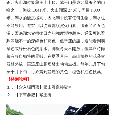
釜。火山湖位於藏王山山頂。藏王山是東北最著名的山
峰之一，海拔 1,841 米。火山湖深 27 米，周長 1,000
米。湖水的酸度極高，因此湖中沒有任何生物，湖水也
不能飲用。遊客可以從遠處欣賞火山湖。御釜又名五色
沼，因為湖水會根據日光的強度變換顏色。通常可以看
到深淺不一的深綠色和藍色，但幸運的話，還能看到翡
翠色或綠松石色的湖水。御釜冬天不開放，但其它時節
都有各自獨特的景觀。在夏季月份，高山植物的花朵會
競相盛放，讓這座山脈煥發出勃勃生機。每年九月下旬
至十月下旬，可欣賞到豔麗的黃色、橙色和紅色秋葉。
【特別說明】
１．【含入場門票】銀山溫泉接駁車
２．【下車參觀】藏王御