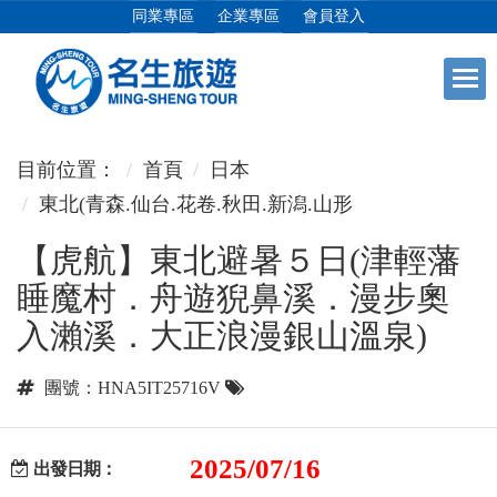
同業專區
企業專區
會員登入
+
日本專館
目前位置：
首頁
日本
東北(青森.仙台.花卷.秋田.新潟.山形
+
郵輪假期
【虎航】東北避暑５日(津輕藩
睡魔村．舟遊猊鼻溪．漫步奧
+
海島假期
入瀨溪．大正浪漫銀山溫泉)
+
韓國
團號：HNA5IT25716V
+
東南亞
2025/07/16
出發日期：