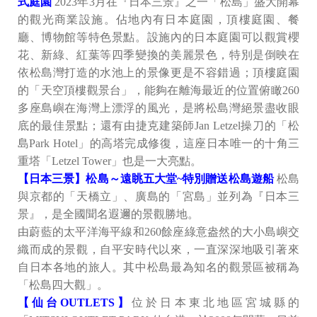
式庭園
2023年3月在『日本三景』之一「松島」盛大開幕
的觀光商業設施。佔地內有日本庭園，頂樓庭園、餐
廳、博物館等特色景點。設施內的日本庭園可以觀賞櫻
花、新綠、紅葉等四季變換的美麗景色，特別是倒映在
依松島灣打造的水池上的景像更是不容錯過；頂樓庭園
的「天空頂樓觀景台」，能夠在離海最近的位置俯瞰260
多座島嶼在海灣上漂浮的風光，是將松島灣絕景盡收眼
底的最佳景點；還有由捷克建築師Jan Letzel操刀的「松
島Park Hotel」的高塔完成修復，這座日本唯一的十角三
重塔「Letzel Tower」也是一大亮點。
【日本三景】松島～遠眺五大堂~特別贈送松島遊船
松島
與京都的「天橋立」、廣島的「宮島」並列為『日本三
景』，是全國聞名遐邇的景觀勝地。
由蔚藍的太平洋海平線和260餘座綠意盎然的大小島嶼交
織而成的景觀，自平安時代以來，一直深深地吸引著來
自日本各地的旅人。其中松島最為知名的觀景區被稱為
「松島四大觀」。
【仙台OUTLETS】
位於日本東北地區宮城縣的