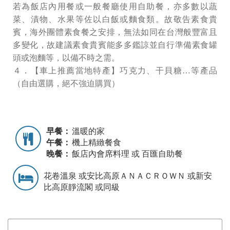
若為飯店內⽤餐或⼀般餐廳使⽤⾃助餐，亦多數以蔬
菜、漬物、⽔果等佐以⽩飯或麵食類。故敬告素食貴
賓，海外團體素食餐之安排，無法如同在台灣般豐富且
多變化，故建議素食貴賓能多多鑑諒並⾃⾏準備素食罐
頭或泡麵等，以備不時之需。
４．【車上推薦當地特產】巧克力、干貝糖…等產品
（自由選購，絕不強迫購買）
早餐：
溫暖的家
午餐：
機上精緻餐食
晚餐：
飯店內會席料理 或 百匯自助餐
花卷溫泉 或安比高原ＡＮＡＣＲＯＷＮ 或新安
比高原靜流閣 或同級