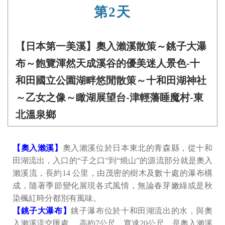
第2天
【日本第一美溪】奧入瀨溪散策～銚子大瀑
布～飽覽渾然天成溪谷的優美迷人景色-十
和田國立公園湖畔悠閒散策～十和田湖神社
～乙女之像～瞰湖展望台-津輕藩睡魔村-東
北溫泉鄉
【奧入瀨溪】
奧入瀨溪位於日本東北的青森縣，從十和
田湖流出，入口的“子之口”到“燒山”的源流部分就是奧入
瀨溪流，長約14 公里，由茂密的樹木及數十處的瀑布構
成，隨著季節變化展現各式風情，無論春芽嫩綠或是秋
染楓紅時分都別有風味。
【銚子大瀑布】
銚子瀑布位於十和田湖流出的水，與奧
入瀨溪流交匯處。 高約7公尺、寬達20公尺，是奧入瀨溪