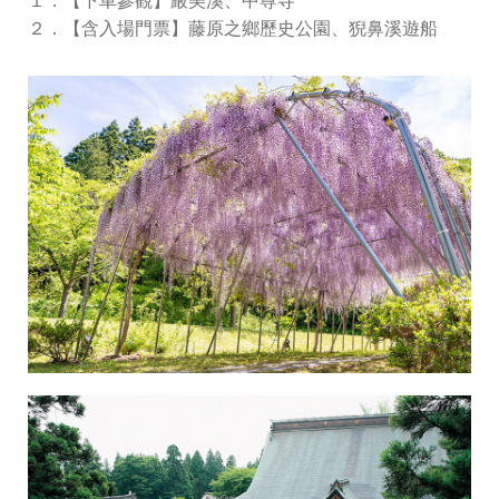
１．【下車參觀】嚴美溪、中尊寺
２．【含入場門票】藤原之鄉歷史公園、猊鼻溪遊船