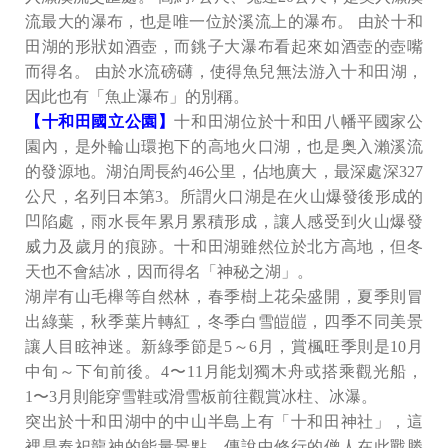
流最大的瀑布，也是唯一位於溪流上的瀑布。 由於十和
田湖的形狀如酒壺，而銚子大瀑布看起來如酒壺的壺嘴
而得名。 由於水流磅礴，使得魚兒無法游入十和田湖，
因此也有「魚止瀑布」的別稱。
【十和田國立公園】
十和田湖位於十和田八幡平國家公
園內，是外輪山環抱下的高地火口湖，也是奥入瀨溪流
的發源地。湖泊周長約46公里，佔地廣大，最深處深327
公尺，名列日本第3。所謂火口湖是在火山爆發後形成的
凹陷處，雨水長年累月累積形成，讓人感受到火山爆發
威力及歲月的痕跡。十和田湖雖然位於北方高地，但冬
天也不會結冰，因而得名「神秘之湖」。
湖岸有山毛櫸等自然林，春季樹上花朵盛開，夏季則冒
出綠葉，秋季葉片轉紅，冬季白雪皚皚，四季不同美景
讓人目眩神迷。新綠季節是5～6月，賞楓旺季則是10月
中旬～下旬前後。4〜11月能划獨木舟或搭乘觀光船，
1〜3月則能穿雪鞋或滑雪板前往觀賞冰柱、冰瀑。
突出於十和田湖中的中山半島上有「十和田神社」，這
裡是奉祀龍神的能量景點。傳說中修行的僧人在此戰勝