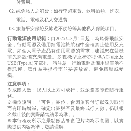
付費用。
純係私人之消費：如行李超重費、飲料酒類、洗衣、
電話、電報及私人交通費。
旅遊平安保險及旅遊不便險等其他私人保險項目。
行動電源使用規範：
自2025年3月1日起，為確保飛航安
全，行動電源及備用鋰電池於航程中全程禁止使用及充
電。如個人電子產品有使用電源的需求，建議您在登機
前先將設備充滿電量。多數機型座椅亦提供AC插座及
USB(Type A)充電孔，請注意，行動電源及備用鋰電池不
得託運，應作為手提行李並妥善放置、避免擠壓或受
損。
注意事項：
※成團人數：16
人以上方可成行，並派隨團導遊隨行服
務。
※機位說明：「可售」團位，會因旅客付訂狀況與取消
而有即時增減。確定出團與否及最終成行人數，仍以報
名截止後的實際銷售結果為準。。
※本行程表所示之景點飯店餐食照片均為示意圖，以實
際提供內容為準，敬請理解。