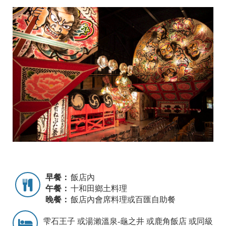
早餐：
飯店內
午餐：
十和田鄉土料理
晚餐：
飯店內會席料理或百匯自助餐
雫石王子 或湯瀨溫泉-龜之井 或鹿角飯店 或同級