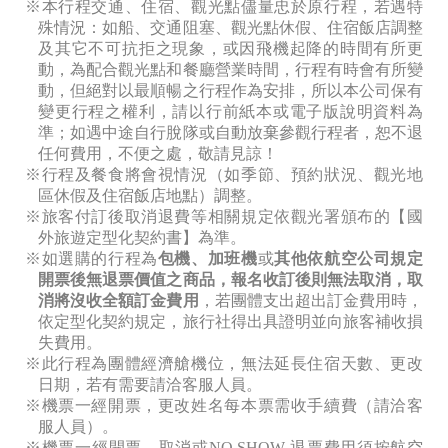
※本行程交通、住宿、觀光點儘量忠於原行程，若遇特
殊情況：如船、交通阻塞、觀光點休假、住宿飯店調整
及其它不可抗拒之現象，或因飛機起降的時間有所更
動，為配合觀光點和餐廳營業時間，行程有時會有所變
動，但絕對以最順暢之行程作為安排，所以本公司保有
變更行程之權利，請以行前紙本或電子版說明資料為
準；如遇中途自行脫隊或自動放棄參觀行程者，恕不退
任何費用，不便之處，敬請見諒！
※行程及餐食將會視情況（如季節、預約狀況、觀光地
區休假及住宿飯店地點）調整。
※旅客付訂後取消退費等相關規定依觀光署頒布的【國
外旅遊定型化契約書】為準。
※如選購的行程為
包機、加班機
或
其他依航空公司規定
開票後無退票價值之商品，報名收訂後則無法取消，取
消將沒收全額訂金費用
，若團體支出超出訂金費用時，
依定型化契約規定，旅行社得出具證明並向旅客補收損
失費用。
※此行程為團體經濟艙機位，無法延長住宿天數、更改
日期，若有需要請洽客服人員。
※機票一經開票，更改姓名每本票需收手續費（請洽客
服人員）。
※機票一經開票，取消或NO SHOW
退票費用須按航空