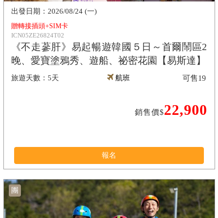
2026/08/24 (一)
贈轉接插頭+SIM卡
ICN05ZE26824T02
《不走蔘肝》易起暢遊韓國５日～首爾鬧區2
晚、愛寶塗鴉秀、遊船、祕密花園【易斯達】
5天
航班
可售
19
22,900
銷售價$
報名
團