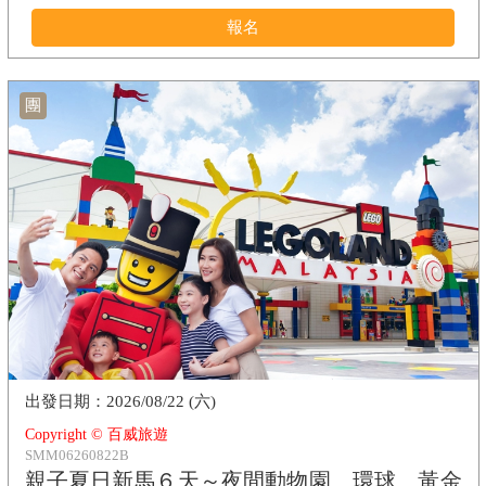
報名
團
2026/08/22 (六)
Copyright © 百威旅遊
SMM06260822B
親子夏日新馬６天～夜間動物園、環球、黃金