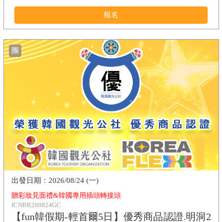
報名
團
2026/08/24 (一)
贈彩妝見面禮&韓國專用插頭轉接頭
ICNBR260824GC
【fun韓假期-輕首爾5日】優秀商品認證.明洞2