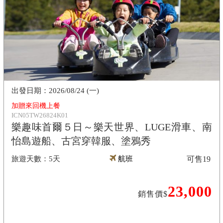
2026/08/24 (一)
加贈來回機上餐
ICN05TW26824K01
樂趣味首爾５日～樂天世界、LUGE滑車、南
怡島遊船、古宮穿韓服、塗鴉秀
5天
航班
可售
19
23,000
銷售價$