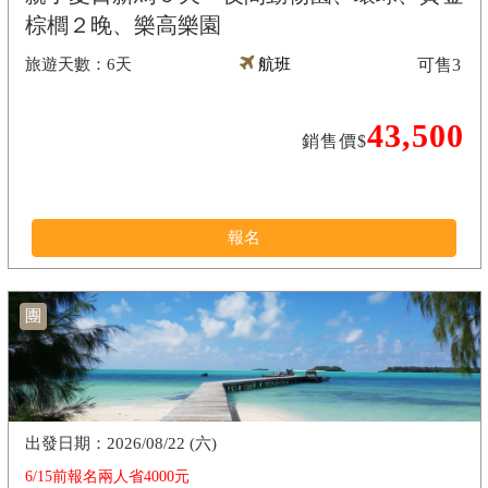
棕櫚２晚、樂高樂園
6天
航班
可售
3
43,500
銷售價$
報名
團
2026/08/22 (六)
6/15前報名兩人省4000元