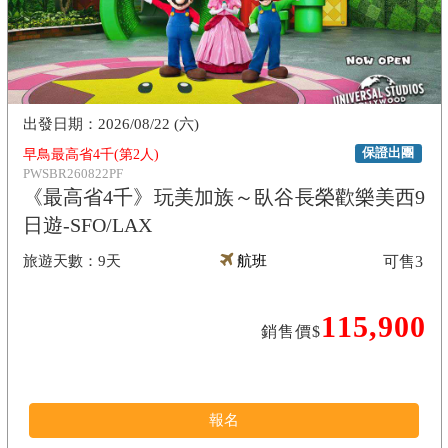
2026/08/22 (六)
保證出團
早鳥最高省4千(第2人)
PWSBR260822PF
《最高省4千》玩美加族～臥谷長榮歡樂美西9
日遊-SFO/LAX
9天
航班
可售
3
115,900
銷售價$
報名