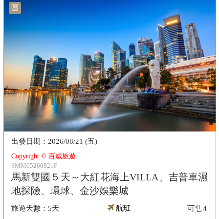
團
2026/08/21 (五)
Copyright © 百威旅遊
SMM05260821F
馬新雙國５天～大紅花海上VILLA、吉普車濕
地探險、環球、金沙娛樂城
5天
航班
可售
4