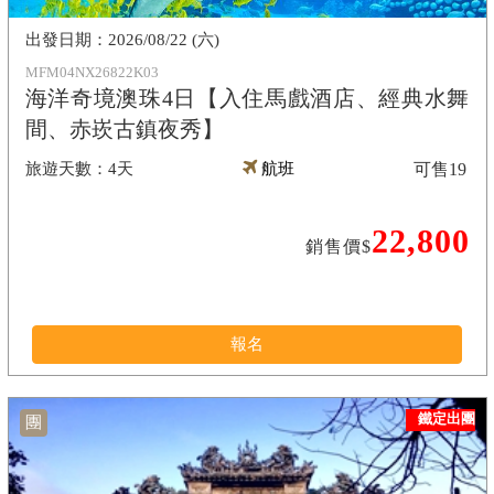
2026/08/22 (六)
MFM04NX26822K03
海洋奇境澳珠4日【入住馬戲酒店、經典水舞
間、赤崁古鎮夜秀】
4天
航班
可售
19
22,800
銷售價$
報名
鐵定出團
團