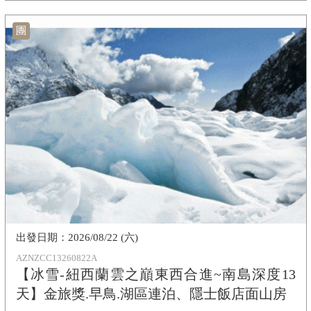
團
2026/08/22 (六)
AZNZCC13260822A
【冰雪-紐西蘭雲之巔東西合進~南島深度13
天】金旅獎.早鳥.湖區連泊、隱士飯店面山房