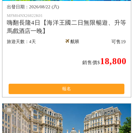
2026/08/22 (六)
MFM04NX26822K01
嗨翻長隆4日【海洋王國二日無限暢遊、升等
馬戲酒店一晚】
4天
航班
可售
19
18,800
銷售價$
報名
團