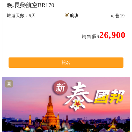
晚.長榮航空BR170
5天
航班
可售
19
26,900
銷售價$
報名
團