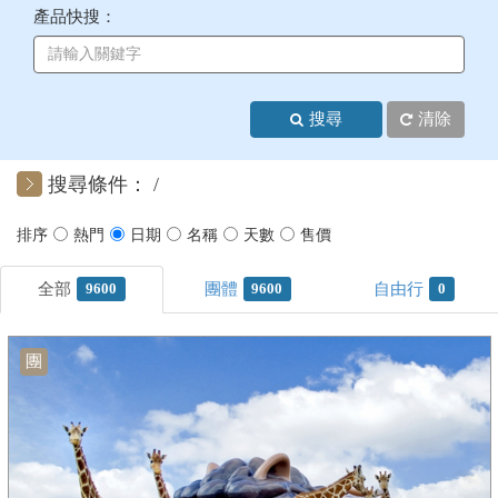
產品快搜：
+
美加紐澳
+
歐洲
搜尋
清除
客製化行程
搜尋條件：
9600
9600
0
團