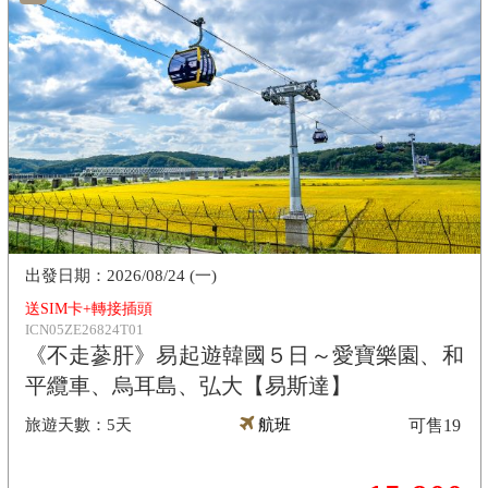
2026/08/24 (一)
送SIM卡+轉接插頭
ICN05ZE26824T01
《不走蔘肝》易起遊韓國５日～愛寶樂園、和
平纜車、烏耳島、弘大【易斯達】
5天
航班
可售
19