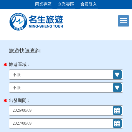
同業專區
企業專區
會員登入
目前位置：
首頁
列表
+
日本專館
+
郵輪假期
旅遊區域：
+
海島假期
+
韓國
出發期間：
+
東南亞