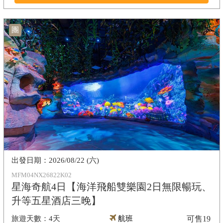
團
2026/08/22 (六)
MFM04NX26822K02
星海奇航4日【海洋飛船雙樂園2日無限暢玩、
升等五星酒店三晚】
4天
航班
可售
19