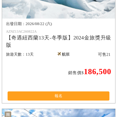
2026/08/22 (六)
AZNZ13AC260822A
【奇遇紐西蘭13天-冬季版】2024金旅獎升級
版
13天
航班
可售
21
186,500
銷售價$
報名
團