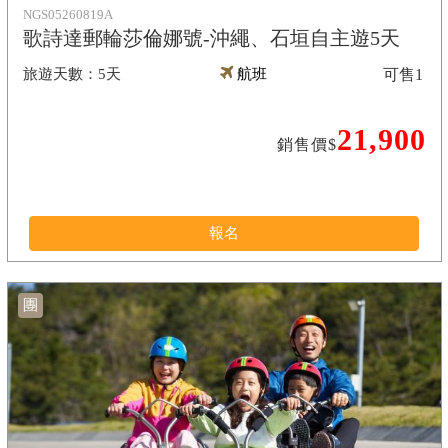
NGS05260819A
歌詩達郵輪莎倫娜號-沖繩、石垣自主遊5天
5天
航班
可售
1
21,900
銷售價$
報名
團