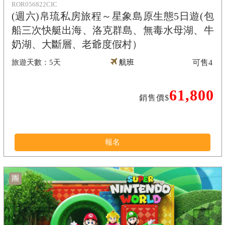
ROR056822CIC
(週六)帛琉私房旅程～星象島原生態5日遊(包
船三次快艇出海、洛克群島、無毒水母湖、牛
奶湖、大斷層、老爺度假村）
5天
航班
可售
4
61,800
銷售價$
報名
團