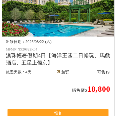
2026/08/22 (六)
MFM04NX26822K04
澳珠輕奢假期4日【海洋王國二日暢玩、馬戲
酒店、五星上葡京】
4天
航班
可售
19
18,800
銷售價$
報名