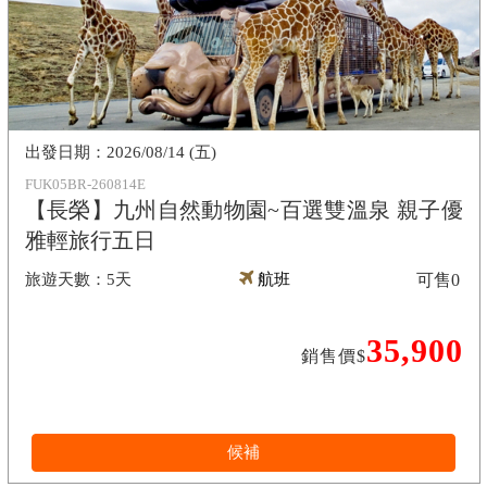
2026/08/14 (五)
FUK05BR-260814E
【長榮】九州自然動物園~百選雙溫泉 親子優
雅輕旅行五日
5天
航班
可售
0
35,900
銷售價$
候補