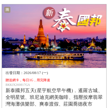
團
2026/08/17 (一)
贈送網卡，每日1G，用完降速
BKKJX260817GA
新泰國邦五天(星宇航空早午機)﹐暹羅古城、
全明星號、班尼迪克網美咖啡、指壓按摩翡翠
灣海灘俱樂部、爽泰渡假、莊園喬德夜市