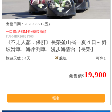
2026/08/21 (五)
一口價/送SIM卡+轉接插頭
PUS04BR26821T03
《不走人蔘．保肝》長榮釜山省一夏４日～斜
坡滑車、海岸列車、漫步海雲台【長榮】
4天
航班
可售
1
19,900
銷售價$
報名