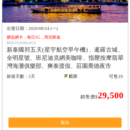
2026/08/24 (一)
贈送網卡，每日1G，用完降速
BKKJX260824GA
新泰國邦五天(星宇航空早午機)﹐暹羅古城、
全明星號、班尼迪克網美咖啡、指壓按摩翡翠
灣海灘俱樂部、爽泰渡假、莊園喬德夜市
5天
航班
可售
19
29,500
銷售價$
報名