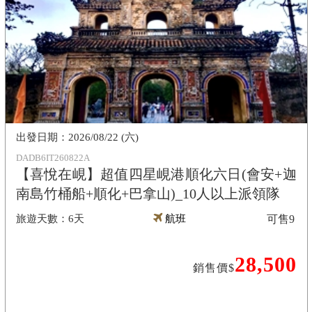
2026/08/22 (六)
DADB6IT260822A
【喜悅在峴】超值四星峴港順化六日(會安+迦
南島竹桶船+順化+巴拿山)_10人以上派領隊
6天
航班
可售
9
28,500
銷售價$