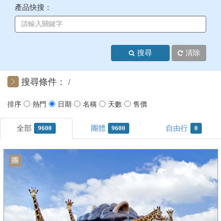
產品快搜：
+
美加紐澳
+
歐洲
搜尋
清除
客製化行程
搜尋條件：
9600
9600
0
團