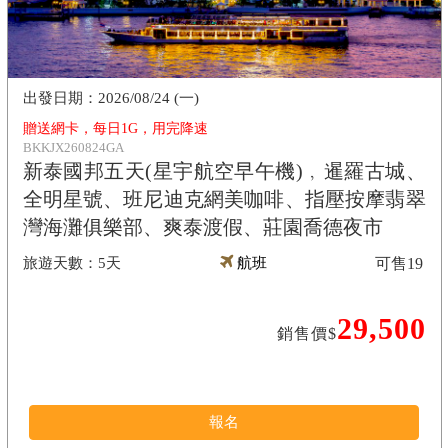
2026/08/24 (一)
贈送網卡，每日1G，用完降速
BKKJX260824GA
新泰國邦五天(星宇航空早午機)﹐暹羅古城、
全明星號、班尼迪克網美咖啡、指壓按摩翡翠
灣海灘俱樂部、爽泰渡假、莊園喬德夜市
5天
航班
可售
19
29,500
銷售價$
報名