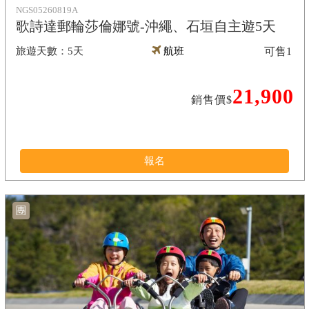
NGS05260819A
歌詩達郵輪莎倫娜號-沖繩、石垣自主遊5天
5天
航班
可售
1
21,900
銷售價$
報名
團