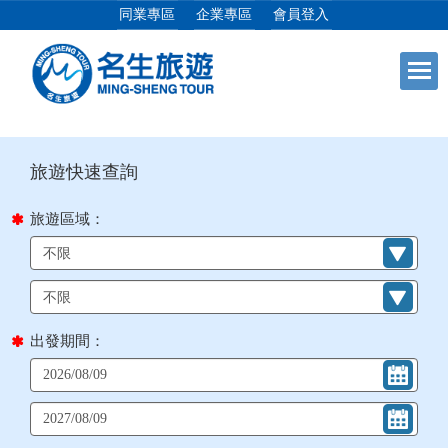
同業專區
企業專區
會員登入
目前位置：
首頁
列表
+
日本專館
+
郵輪假期
旅遊區域：
+
海島假期
+
韓國
出發期間：
+
東南亞