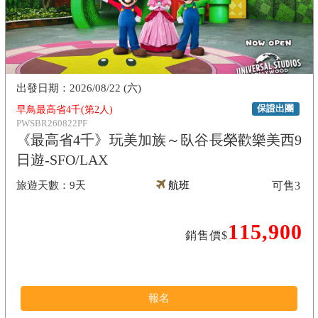
2026/08/22 (六)
保證出團
早鳥最高省4千(第2人)
PWSBR260822PF
《最高省4千》玩美加族～臥谷長榮歡樂美西9
日遊-SFO/LAX
9天
航班
可售
3
115,900
銷售價$
報名