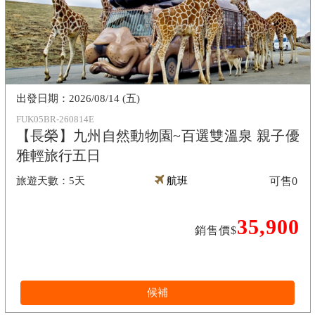
2026/08/14 (五)
FUK05BR-260814E
【長榮】九州自然動物園~百選雙溫泉 親子優
雅輕旅行五日
5天
航班
可售
0
35,900
銷售價$
候補