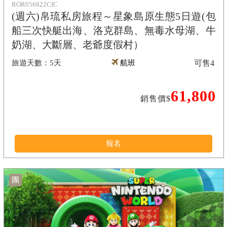
ROR056822CIC
(週六)帛琉私房旅程～星象島原生態5日遊(包
船三次快艇出海、洛克群島、無毒水母湖、牛
奶湖、大斷層、老爺度假村）
5天
航班
可售
4
61,800
銷售價$
報名
團