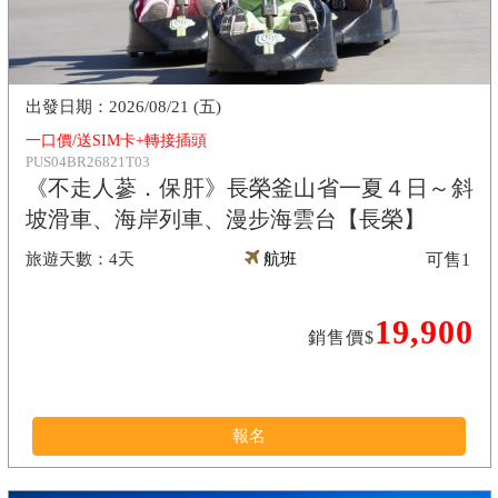
2026/08/21 (五)
一口價/送SIM卡+轉接插頭
PUS04BR26821T03
《不走人蔘．保肝》長榮釜山省一夏４日～斜
坡滑車、海岸列車、漫步海雲台【長榮】
4天
航班
可售
1
19,900
銷售價$
報名