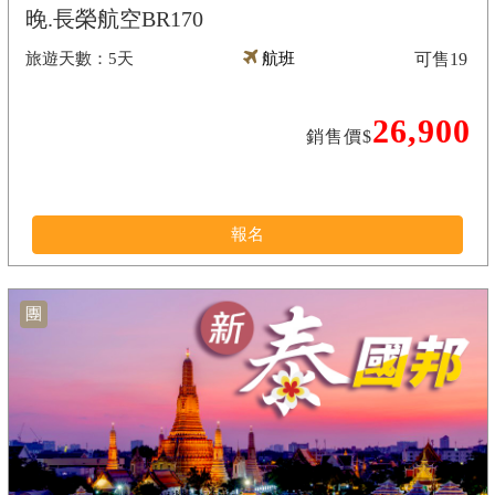
晚.長榮航空BR170
5天
航班
可售
19
26,900
銷售價$
報名
團