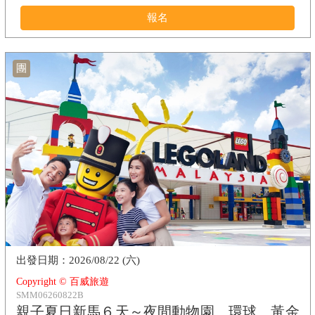
報名
團
2026/08/22 (六)
Copyright © 百威旅遊
SMM06260822B
親子夏日新馬６天～夜間動物園、環球、黃金