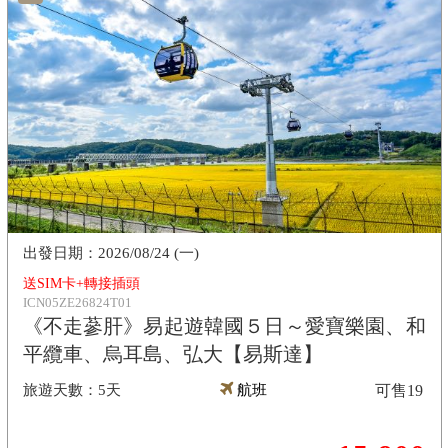
2026/08/24 (一)
送SIM卡+轉接插頭
ICN05ZE26824T01
《不走蔘肝》易起遊韓國５日～愛寶樂園、和
平纜車、烏耳島、弘大【易斯達】
5天
航班
可售
19