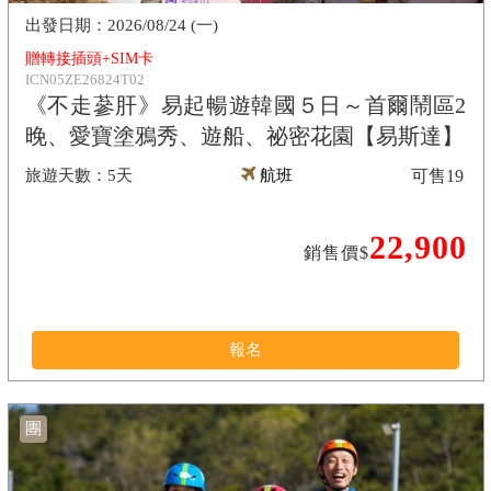
2026/08/24 (一)
贈轉接插頭+SIM卡
ICN05ZE26824T02
《不走蔘肝》易起暢遊韓國５日～首爾鬧區2
晚、愛寶塗鴉秀、遊船、祕密花園【易斯達】
5天
航班
可售
19
22,900
銷售價$
報名
團