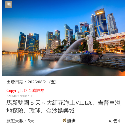
團
2026/08/21 (五)
Copyright © 百威旅遊
SMM05260821F
馬新雙國５天～大紅花海上VILLA、吉普車濕
地探險、環球、金沙娛樂城
5天
航班
可售
4