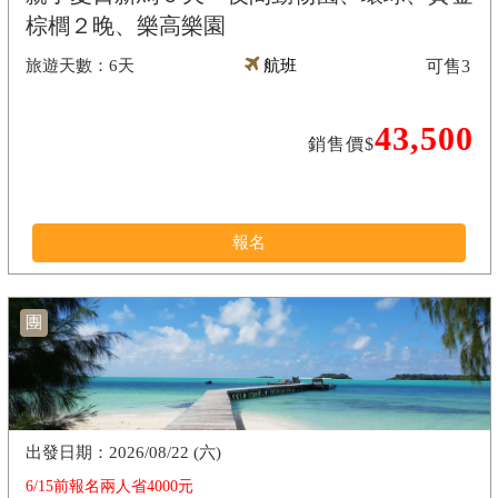
棕櫚２晚、樂高樂園
6天
航班
可售
3
43,500
銷售價$
報名
團
2026/08/22 (六)
6/15前報名兩人省4000元