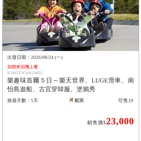
2026/08/24 (一)
加贈來回機上餐
ICN05TW26824K01
樂趣味首爾５日～樂天世界、LUGE滑車、南
怡島遊船、古宮穿韓服、塗鴉秀
5天
航班
可售
19
23,000
銷售價$