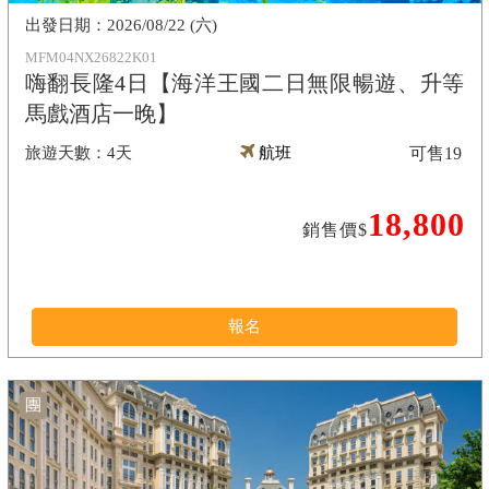
2026/08/22 (六)
MFM04NX26822K01
嗨翻長隆4日【海洋王國二日無限暢遊、升等
馬戲酒店一晚】
4天
航班
可售
19
18,800
銷售價$
報名
團