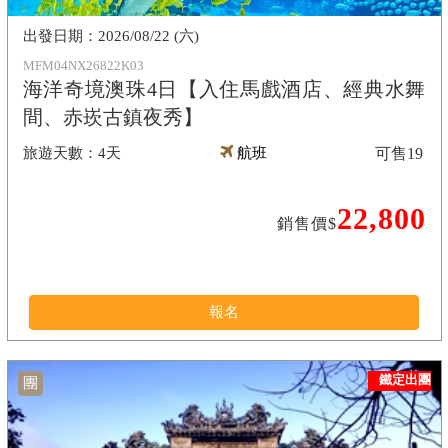
2026/08/22 (六)
MFM04NX26822K03
海洋奇境澳珠4日【入住馬戲酒店、經典水舞
間、赤崁古鎮夜秀】
4天
航班
可售
19
22,800
銷售價$
報名
鐵定出團
團