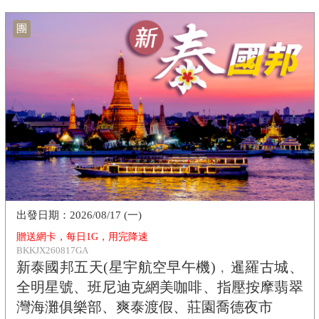
團
2026/08/17 (一)
贈送網卡，每日1G，用完降速
BKKJX260817GA
新泰國邦五天(星宇航空早午機)﹐暹羅古城、
全明星號、班尼迪克網美咖啡、指壓按摩翡翠
灣海灘俱樂部、爽泰渡假、莊園喬德夜市