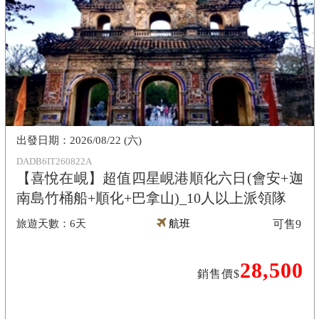
2026/08/22 (六)
DADB6IT260822A
【喜悅在峴】超值四星峴港順化六日(會安+迦
南島竹桶船+順化+巴拿山)_10人以上派領隊
6天
航班
可售
9
28,500
銷售價$