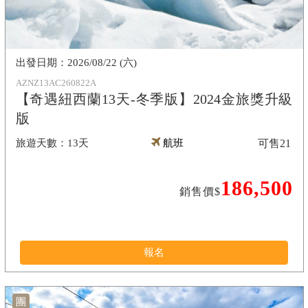
2026/08/22 (六)
AZNZ13AC260822A
【奇遇紐西蘭13天-冬季版】2024金旅獎升級
版
13天
航班
可售
21
186,500
銷售價$
報名
團