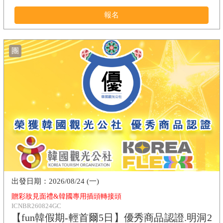
報名
團
2026/08/24 (一)
贈彩妝見面禮&韓國專用插頭轉接頭
ICNBR260824GC
【fun韓假期-輕首爾5日】優秀商品認證.明洞2