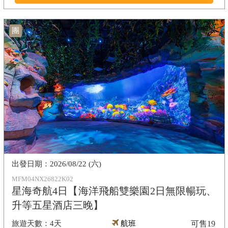
團
2026/08/22 (六)
MFM04NX26822K02
星海奇航4日【海洋飛船雙樂園2日無限暢玩、
升等五星酒店三晚】
4天
航班
可售
19