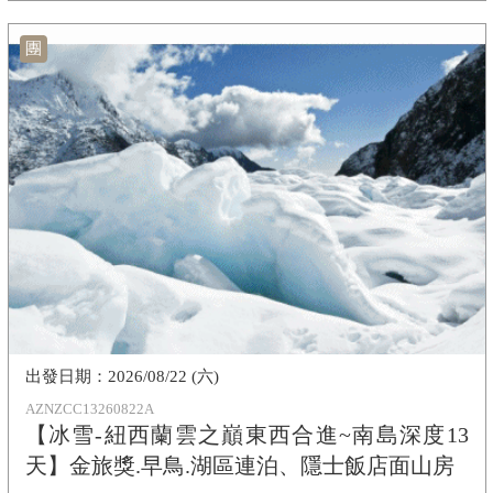
團
2026/08/22 (六)
AZNZCC13260822A
【冰雪-紐西蘭雲之巔東西合進~南島深度13
天】金旅獎.早鳥.湖區連泊、隱士飯店面山房