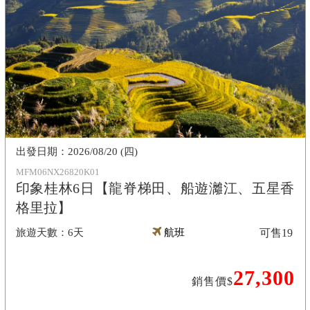
2026/08/20 (四)
MFM06NX26820K01
印象桂林6日【龍脊梯田、船遊灕江、五星香
格里拉】
6天
航班
可售
19
27,300
銷售價$