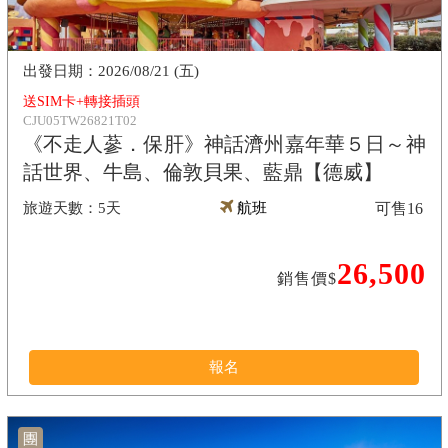
2026/08/21 (五)
送SIM卡+轉接插頭
CJU05TW26821T02
《不走人蔘．保肝》神話濟州嘉年華５日～神
話世界、牛島、倫敦貝果、藍鼎【德威】
5天
航班
可售
16
26,500
銷售價$
報名
團