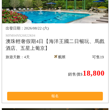
2026/08/22 (六)
MFM04NX26822K04
澳珠輕奢假期4日【海洋王國二日暢玩、馬戲
酒店、五星上葡京】
4天
航班
可售
19
18,800
銷售價$
報名