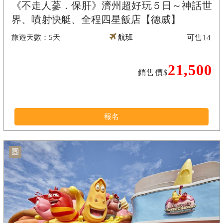
《不走人蔘．保肝》濟州超好玩５日～神話世
界、噴射快艇、全程四星飯店【德威】
5天
航班
可售
14
21,500
銷售價$
報名
團