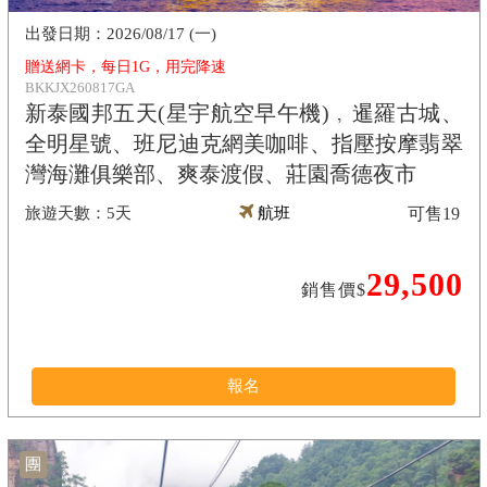
2026/08/17 (一)
贈送網卡，每日1G，用完降速
BKKJX260817GA
新泰國邦五天(星宇航空早午機)﹐暹羅古城、
全明星號、班尼迪克網美咖啡、指壓按摩翡翠
灣海灘俱樂部、爽泰渡假、莊園喬德夜市
5天
航班
可售
19
29,500
銷售價$
報名
團