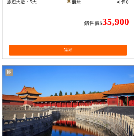
5天
航班
可售
0
35,900
銷售價$
候補
團