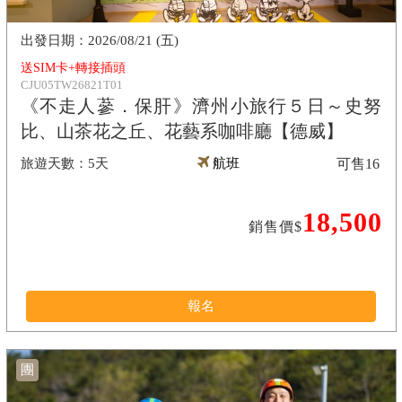
2026/08/21 (五)
送SIM卡+轉接插頭
CJU05TW26821T01
《不走人蔘．保肝》濟州小旅行５日～史努
比、山茶花之丘、花藝系咖啡廳【德威】
5天
航班
可售
16
18,500
銷售價$
報名
團