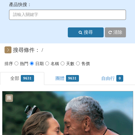
產品快搜：
+
美加紐澳
+
歐洲
搜尋
清除
客製化行程
搜尋條件：
9631
9631
0
團