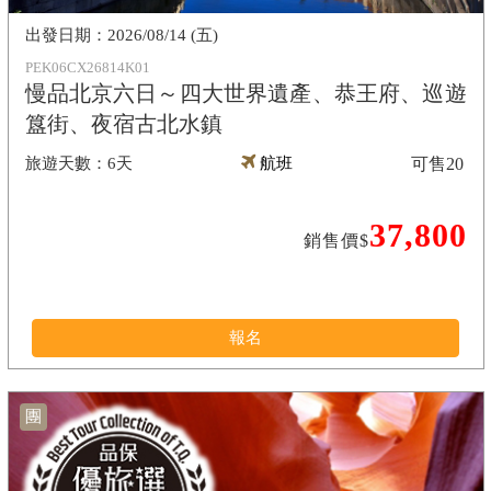
2026/08/14 (五)
PEK06CX26814K01
慢品北京六日～四大世界遺產、恭王府、巡遊
簋街、夜宿古北水鎮
6天
航班
可售
20
37,800
銷售價$
報名
團