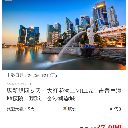
2026/08/21 (五)
SMM05260821F
馬新雙國５天～大紅花海上VILLA、吉普車濕
地探險、環球、金沙娛樂城
5天
航班
可售
8
37,000