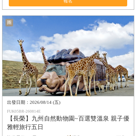
報名
團
2026/08/14 (五)
FUK05BR-260814E
【長榮】九州自然動物園~百選雙溫泉 親子優
雅輕旅行五日