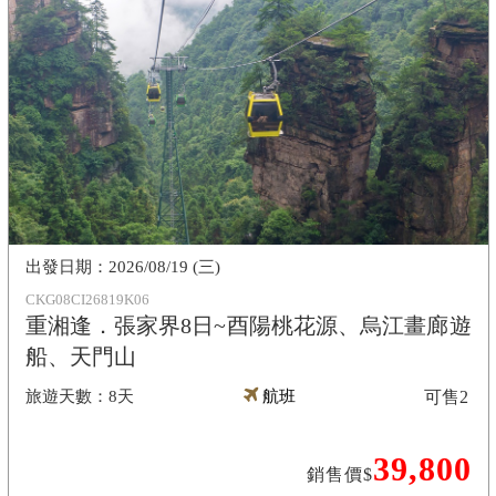
2026/08/19 (三)
CKG08CI26819K06
重湘逢．張家界8日~酉陽桃花源、烏江畫廊遊
船、天門山
8天
航班
可售
2
39,800
銷售價$