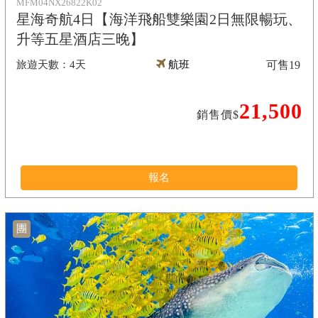
MFM04NX26822K02
星海奇航4日【海洋飛船雙樂園2日無限暢玩、
升等五星酒店三晚】
4天
航班
可售
19
21,500
銷售價$
報名
團