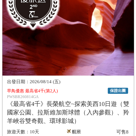
2026/08/14 (五)
保證出團
早鳥優惠 最高省4千(第2人)
PWSBR260814GA
《最高省4千》長榮航空~探索美西10日遊（雙
國家公園、拉斯維加斯球體（入內參觀）、羚
羊峽谷雙奇觀、環球影城）
10天
航班
可售
8