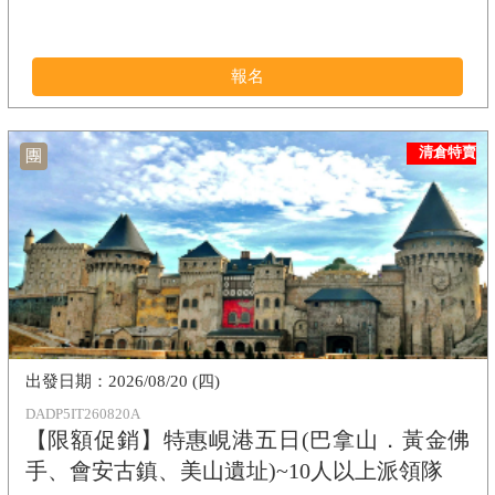
報名
清倉特賣
團
2026/08/20 (四)
DADP5IT260820A
【限額促銷】特惠峴港五日(巴拿山．黃金佛
手、會安古鎮、美山遺址)~10人以上派領隊