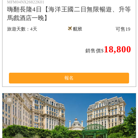
MFM04NX26822K01
嗨翻長隆4日【海洋王國二日無限暢遊、升等
馬戲酒店一晚】
4天
航班
可售
19
18,800
銷售價$
報名
團