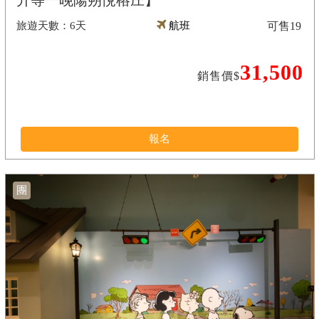
升等一晚陽朔悅榕庄】
6天
航班
可售
19
31,500
銷售價$
報名
團