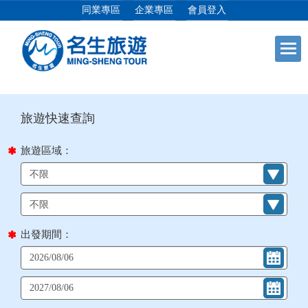
同業專區
企業專區
會員登入
目前位置：
首頁
列表
+
日本專館
+
郵輪假期
旅遊區域：
+
海島假期
+
韓國
出發期間：
+
東南亞