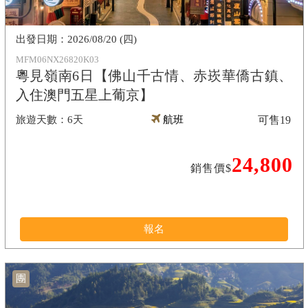
2026/08/20 (四)
MFM06NX26820K03
粵見嶺南6日【佛山千古情、赤崁華僑古鎮、
入住澳門五星上葡京】
6天
航班
可售
19
24,800
銷售價$
報名
團