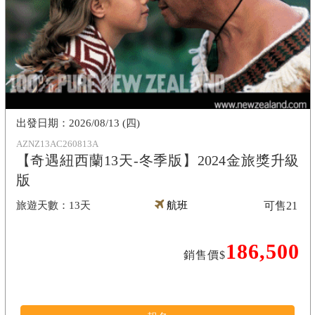
2026/08/13 (四)
AZNZ13AC260813A
【奇遇紐西蘭13天-冬季版】2024金旅獎升級
版
13天
航班
可售
21
186,500
銷售價$