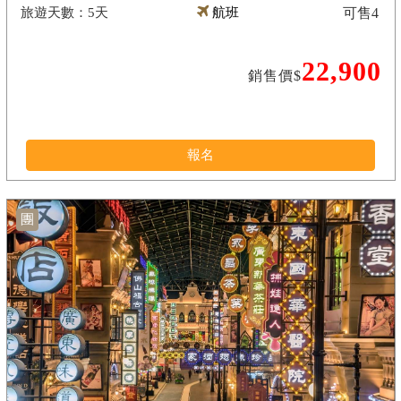
5天
航班
可售
4
22,900
銷售價$
報名
團