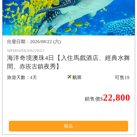
2026/08/22 (六)
MFM04NX26822K03
海洋奇境澳珠4日【入住馬戲酒店、經典水舞
間、赤崁古鎮夜秀】
4天
航班
可售
19
22,800
銷售價$
報名