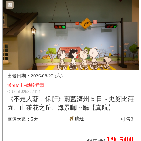
團
2026/08/22 (六)
送SIM卡+轉接插頭
CJU05LJ26822T01
《不走人蔘．保肝》蔚藍濟州５日～史努比莊
園、山茶花之丘、海景咖啡廳【真航】
5天
航班
可售
2
19,500