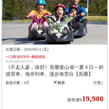
2026/08/21 (五)
一口價/送SIM卡+轉接插頭
PUS04BR26821T03
《不走人蔘．保肝》長榮釜山省一夏４日～斜
坡滑車、海岸列車、漫步海雲台【長榮】
4天
航班
可售
1
19,900
銷售價$