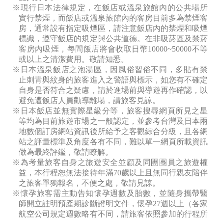
※現行日本法律規定，在飯店或溫泉旅館內的公共場所
實行禁煙，而飯店或溫泉旅館內的客房目前多為禁煙客
房，通常設有指定吸煙區，請注意飯店內的禁煙和吸煙
標識，遵守飯店的規定與公共道德。在非吸菸區及禁菸
客房內吸煙，每間飯店將會收取日幣10000~50000
不等
或以上之清潔費用。敬請知悉。
※日本溫泉飯店之泡湯區，因風俗習俗不同，多貼有禁
止刺青與紋身的旅客進入之警語與標示，如您有不確定
自身是否符合之疑慮，請於進場前與導遊再作確認，以
避免遭飯店人員勸導離場，請旅客見諒。
※日本飯店並無實際星級分等，旅客搜尋網頁所見之星
等均為目前旅遊市場之一般認定，並參考台灣及日本兩
地數個訂房網站資訊後所給予之客觀綜合分級，且各網
站之評量標準及角度各有不同，難以單一網頁所載資訊
做為最終評鑑，敬請瞭解。
※為考量旅客自身之旅遊安全並顧及同團團員之旅遊權
益，本行程恕無法接待年滿70
歲以上且無同行親友陪伴
之旅客單獨報名，不便之處，敬請見諒。
※懷孕旅客需主動告知懷孕週數及胎數，並隨身攜帶醫
師開立註明預產期診斷證明文件，懷孕27
週以上（各家
航空公司規定週數略有不同，請旅客依照參加的行程所