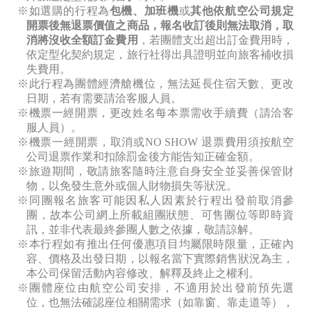
※如選購的行程為
包機、加班機
或
其他依航空公司規定
開票後無退票價值之商品，報名收訂後則無法取消，取
消將沒收全額訂金費用
，若團體支出超出訂金費用時，
依定型化契約規定，旅行社得出具證明並向旅客補收損
失費用。
※此行程為團體經濟艙機位，無法延長住宿天數、更改
日期，若有需要請洽客服人員。
※機票一經開票，更改姓名每本票需收手續費（請洽客
服人員）。
※機票一經開票，取消或NO SHOW
退票費用須按航空
公司退票作業和扣除罰金後方能告知正確金額。
※旅遊期間，敬請旅客隨時注意自身安全並妥善保管財
物，以免發生意外或個人財物損失等狀況。
※同團報名旅客可能因私人因素於行程出發前取消參
團，故本公司網上所載組團狀態、可售團位等即時資
訊，並非代表最終參團人數之依據，敬請諒解。
※本行程如有推出任何優惠項目均屬限時限量，正確內
容、價格及出發日期，以報名當下實際銷售狀況為主，
本公司保留活動內容修改、解釋及終止之權利。
※團體座位由航空公司安排，不適用於出發前預先選
位，也無法確認座位相關需求（如靠窗、靠走道等），