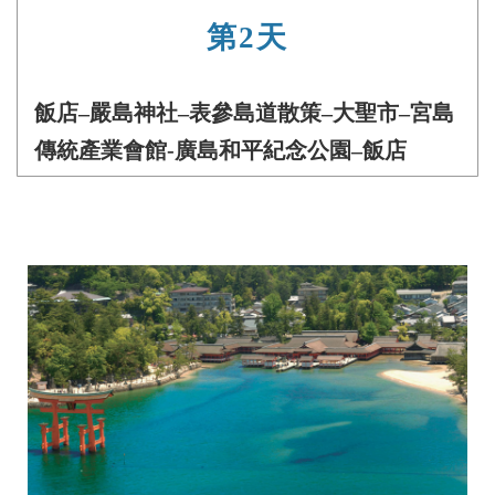
第2天
飯店–嚴島神社–表參島道散策–大聖市–宮島
傳統產業會館-廣島和平紀念公園–飯店