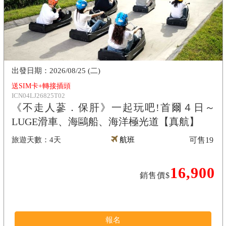
2026/08/25 (二)
送SIM卡+轉接插頭
ICN04LJ26825T02
《不走人蔘．保肝》一起玩吧!首爾４日～
LUGE滑車、海鷗船、海洋極光道【真航】
4天
航班
可售
19
16,900
銷售價$
報名