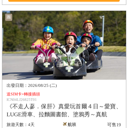
團
2026/08/25 (二)
送SIM卡+轉接插頭
ICN04LJ26825T01
《不走人蔘．保肝》真愛玩首爾４日～愛寶、
LUGE滑車、拉麵圖書館、塗鴉秀～真航
4天
航班
可售
19