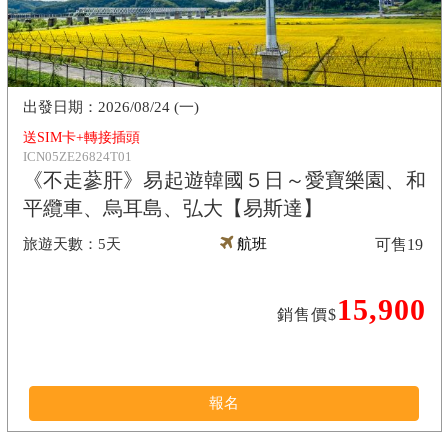
2026/08/24 (一)
送SIM卡+轉接插頭
ICN05ZE26824T01
《不走蔘肝》易起遊韓國５日～愛寶樂園、和
平纜車、烏耳島、弘大【易斯達】
5天
航班
可售
19
15,900
銷售價$
報名