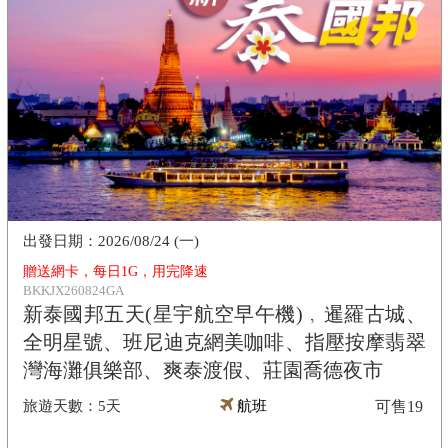
2026/08/24 (一)
贈送網卡，每日1G，用完降速
BKKJX260824GA
新泰國邦五天(星宇航空早午機)﹐暹羅古城、
全明星號、班尼迪克網美咖啡、指壓按摩翡翠
灣海灘俱樂部、爽泰渡假、莊園喬德夜市
5天
航班
可售
19