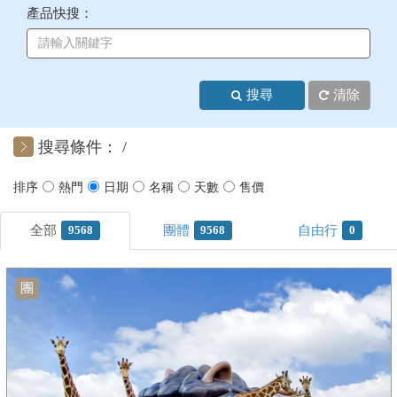
產品快搜：
+
美加紐澳
+
歐洲
搜尋
清除
客製化行程
搜尋條件：
9568
9568
0
團