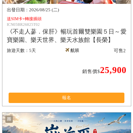
2026/08/25 (二)
送SIM卡+轉接插頭
ICN05BR26825T02
《不走人蔘．保肝》暢玩首爾雙樂園５日～愛
寶樂園、樂天世界、樂天水族館【長榮】
5天
航班
可售
2
25,900
銷售價$
報名
團