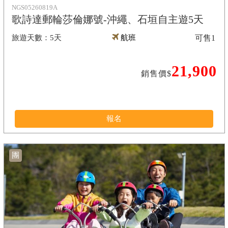
NGS05260819A
歌詩達郵輪莎倫娜號-沖繩、石垣自主遊5天
5天
航班
可售
1
21,900
銷售價$
報名
團