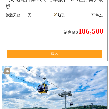
版
13天
航班
可售
21
186,500
銷售價$
報名
團