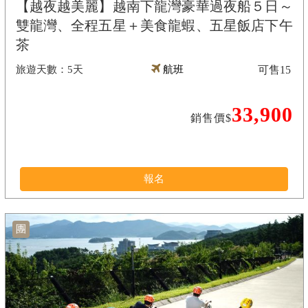
【越夜越美麗】越南下龍灣豪華過夜船５日～
雙龍灣、全程五星＋美食龍蝦、五星飯店下午
茶
5天
航班
可售
15
33,900
銷售價$
報名
團