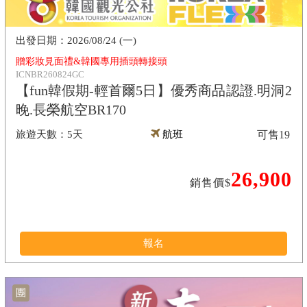
2026/08/24 (一)
贈彩妝見面禮&韓國專用插頭轉接頭
ICNBR260824GC
【fun韓假期-輕首爾5日】優秀商品認證.明洞2
晚.長榮航空BR170
5天
航班
可售
19
26,900
銷售價$
報名
團