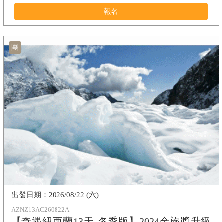
報名
團
2026/08/22 (六)
AZNZ13AC260822A
【奇遇紐西蘭13天-冬季版】2024金旅獎升級