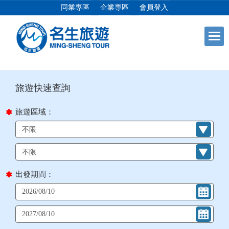
同業專區
企業專區
會員登入
目前位置：
首頁
列表
+
日本專館
+
郵輪假期
旅遊區域：
+
海島假期
+
韓國
出發期間：
+
東南亞