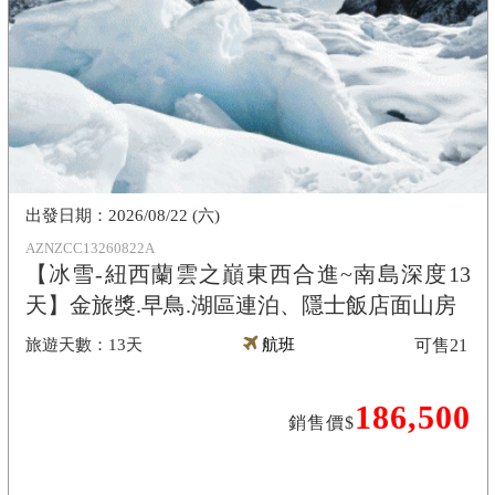
2026/08/22 (六)
AZNZCC13260822A
【冰雪-紐西蘭雲之巔東西合進~南島深度13
天】金旅獎.早鳥.湖區連泊、隱士飯店面山房
13天
航班
可售
21
186,500
銷售價$