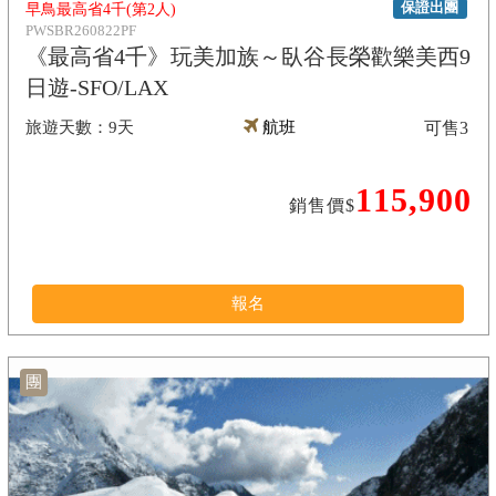
保證出團
早鳥最高省4千(第2人)
PWSBR260822PF
《最高省4千》玩美加族～臥谷長榮歡樂美西9
日遊-SFO/LAX
9天
航班
可售
3
115,900
銷售價$
報名
團