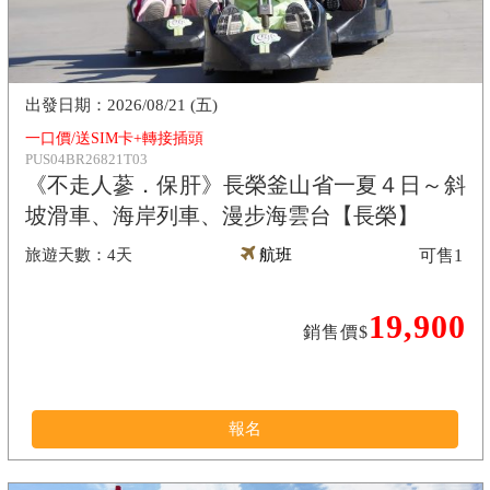
2026/08/21 (五)
一口價/送SIM卡+轉接插頭
PUS04BR26821T03
《不走人蔘．保肝》長榮釜山省一夏４日～斜
坡滑車、海岸列車、漫步海雲台【長榮】
4天
航班
可售
1
19,900
銷售價$
報名