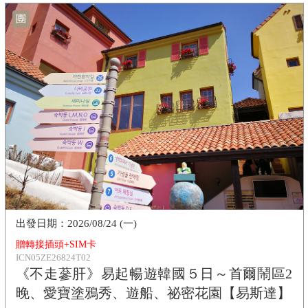
團
2026/08/24 (一)
贈轉接插頭+SIM卡
ICN05ZE26824T02
《不走蔘肝》易起暢遊韓國５日～首爾鬧區2
晚、愛寶塗鴉秀、遊船、祕密花園【易斯達】