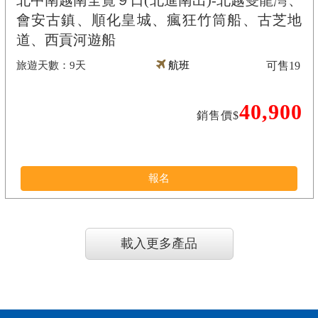
北中南越南全覽９日(北進南出)-北越雙龍灣、
會安古鎮、順化皇城、瘋狂竹筒船、古芝地
道、西貢河遊船
9天
航班
可售
19
40,900
銷售價$
報名
載入更多產品