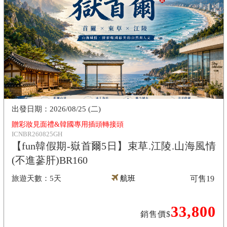
2026/08/25 (二)
贈彩妝見面禮&韓國專用插頭轉接頭
ICNBR260825GH
【fun韓假期-嶽首爾5日】束草.江陵.山海風情
(不進蔘肝)BR160
5天
航班
可售
19
33,800
銷售價$