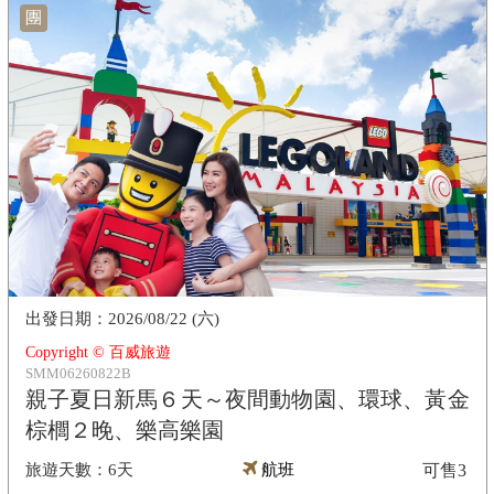
團
2026/08/22 (六)
Copyright © 百威旅遊
SMM06260822B
親子夏日新馬６天～夜間動物園、環球、黃金
棕櫚２晚、樂高樂園
6天
航班
可售
3