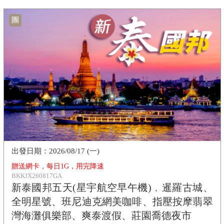
團
2026/08/17 (一)
贈送網卡，每日1G，用完降速
BKKJX260817GA
新泰國邦五天(星宇航空早午機)﹐暹羅古城、
全明星號、班尼迪克網美咖啡、指壓按摩翡翠
灣海灘俱樂部、爽泰渡假、莊園喬德夜市