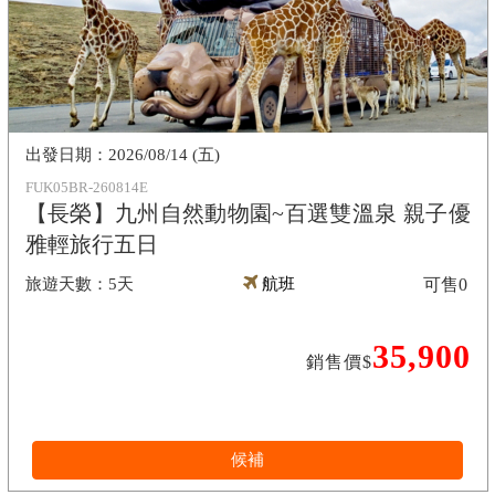
2026/08/14 (五)
FUK05BR-260814E
【長榮】九州自然動物園~百選雙溫泉 親子優
雅輕旅行五日
5天
航班
可售
0
35,900
銷售價$
候補