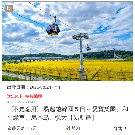
團
2026/08/24 (一)
送SIM卡+轉接插頭
ICN05ZE26824T01
《不走蔘肝》易起遊韓國５日～愛寶樂園、和
平纜車、烏耳島、弘大【易斯達】
5天
航班
可售
19