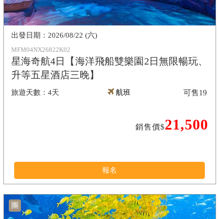
2026/08/22 (六)
MFM04NX26822K02
星海奇航4日【海洋飛船雙樂園2日無限暢玩、
升等五星酒店三晚】
4天
航班
可售
19
21,500
銷售價$
報名
團