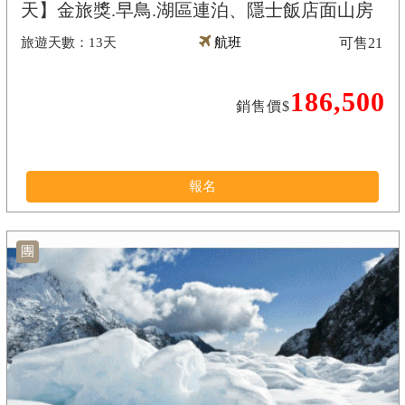
天】金旅獎.早鳥.湖區連泊、隱士飯店面山房
13天
航班
可售
21
186,500
銷售價$
報名
團