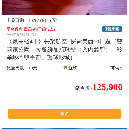
2026/08/14 (五)
保證出團
早鳥優惠 最高省4千(第2人)
PWSBR260814GA
《最高省4千》長榮航空~探索美西10日遊（雙
國家公園、拉斯維加斯球體（入內參觀）、羚
羊峽谷雙奇觀、環球影城）
10天
航班
可售
4
125,900
銷售價$
報名