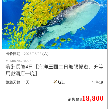
2026/08/22 (六)
MFM04NX26822K01
嗨翻長隆4日【海洋王國二日無限暢遊、升等
馬戲酒店一晚】
4天
航班
可售
19
18,800
銷售價$