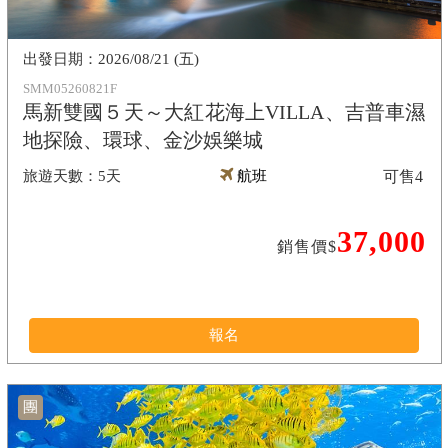
2026/08/21 (五)
SMM05260821F
馬新雙國５天～大紅花海上VILLA、吉普車濕
地探險、環球、金沙娛樂城
5天
航班
可售
4
37,000
銷售價$
報名
團