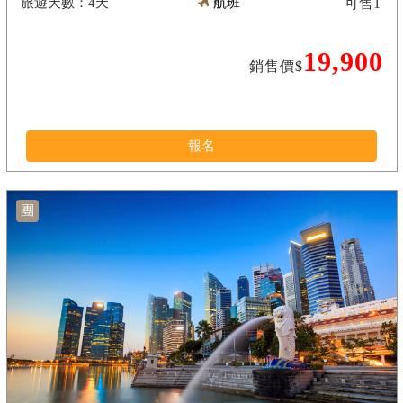
4天
航班
可售
1
19,900
銷售價$
報名
團