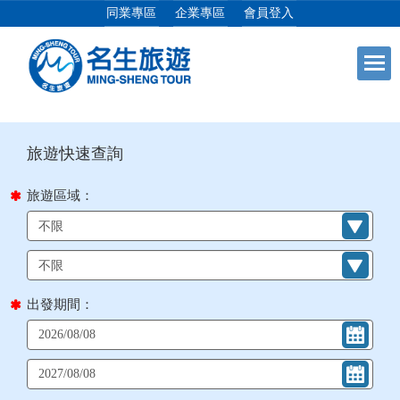
同業專區
企業專區
會員登入
目前位置：
首頁
列表
+
日本專館
+
郵輪假期
旅遊區域：
+
海島假期
+
韓國
出發期間：
+
東南亞