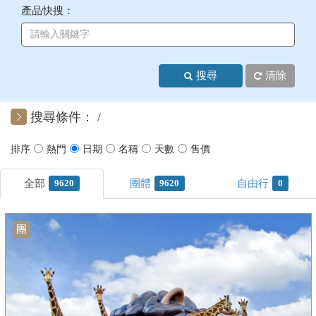
產品快搜：
+
美加紐澳
+
歐洲
搜尋
清除
客製化行程
搜尋條件：
9620
9620
0
團