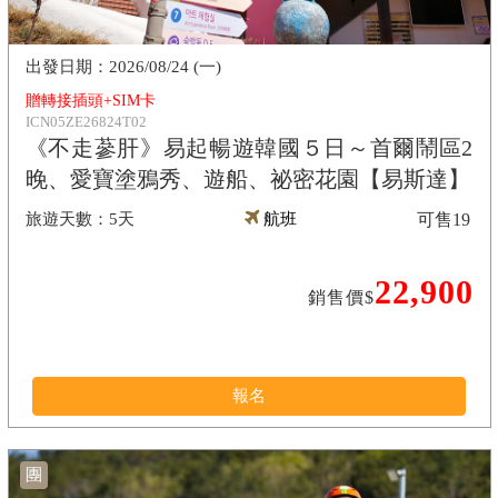
2026/08/24 (一)
贈轉接插頭+SIM卡
ICN05ZE26824T02
《不走蔘肝》易起暢遊韓國５日～首爾鬧區2
晚、愛寶塗鴉秀、遊船、祕密花園【易斯達】
5天
航班
可售
19
22,900
銷售價$
報名
團