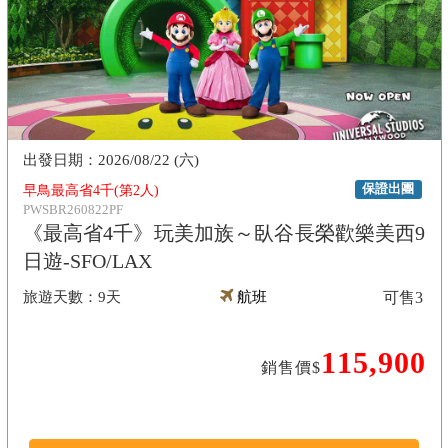
2026/08/22 (六)
保證出團
早鳥最高省4千(第2人)
PWSBR260822PF
《最高省4千》玩美加族～臥谷長榮歡樂美西9
日遊-SFO/LAX
9天
航班
可售
3
115,900
銷售價$