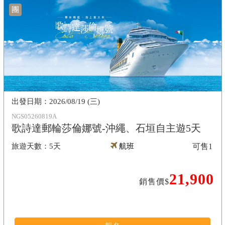
團
2026/08/19 (三)
NGS05260819A
歌詩達郵輪莎倫娜號-沖繩、石垣自主遊5天
5天
航班
可售
1
21,900
銷售價$