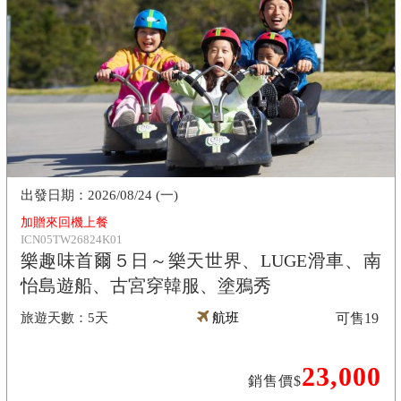
2026/08/24 (一)
加贈來回機上餐
ICN05TW26824K01
樂趣味首爾５日～樂天世界、LUGE滑車、南
怡島遊船、古宮穿韓服、塗鴉秀
5天
航班
可售
19
23,000
銷售價$