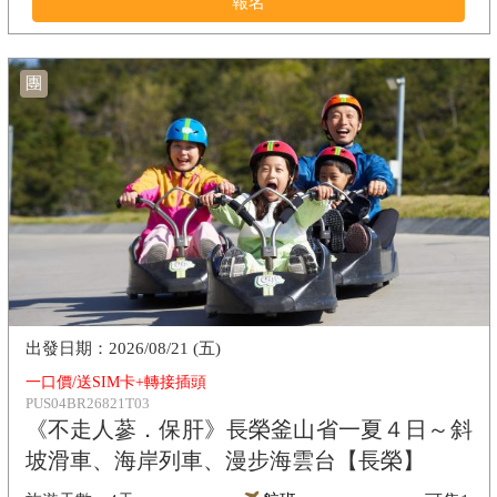
報名
團
2026/08/21 (五)
一口價/送SIM卡+轉接插頭
PUS04BR26821T03
《不走人蔘．保肝》長榮釜山省一夏４日～斜
坡滑車、海岸列車、漫步海雲台【長榮】