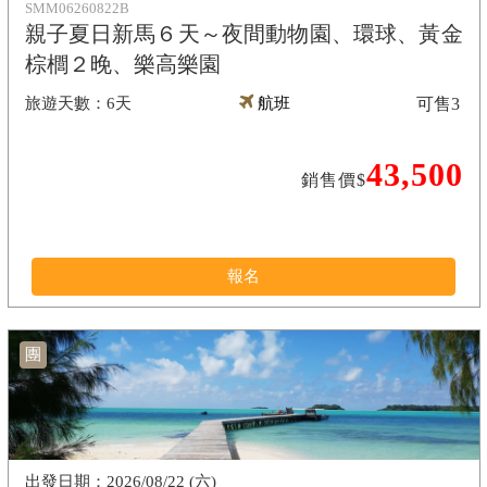
SMM06260822B
親子夏日新馬６天～夜間動物園、環球、黃金
棕櫚２晚、樂高樂園
6天
航班
可售
3
43,500
銷售價$
報名
團
2026/08/22 (六)