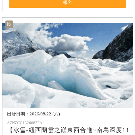
報名
團
2026/08/22 (六)
AZNZCC13260822A
【冰雪-紐西蘭雲之巔東西合進~南島深度13