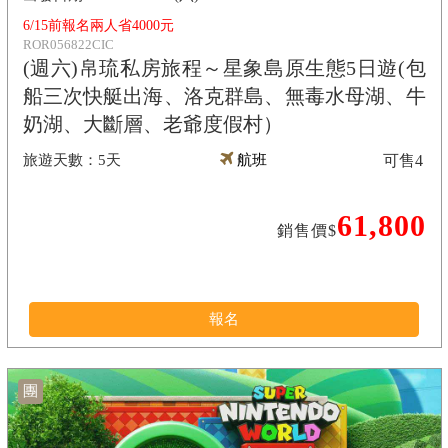
6/15前報名兩人省4000元
ROR056822CIC
(週六)帛琉私房旅程～星象島原生態5日遊(包
船三次快艇出海、洛克群島、無毒水母湖、牛
奶湖、大斷層、老爺度假村）
5天
航班
可售
4
61,800
銷售價$
報名
團