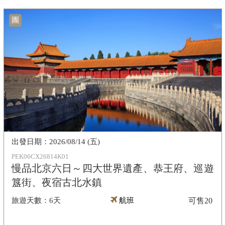
團
2026/08/14 (五)
PEK06CX26814K01
慢品北京六日～四大世界遺產、恭王府、巡遊
簋街、夜宿古北水鎮
6天
航班
可售
20