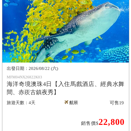
2026/08/22 (六)
MFM04NX26822K03
海洋奇境澳珠4日【入住馬戲酒店、經典水舞
間、赤崁古鎮夜秀】
4天
航班
可售
19
22,800
銷售價$