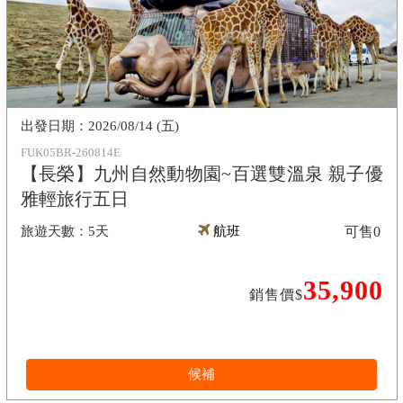
2026/08/14 (五)
FUK05BR-260814E
【長榮】九州自然動物園~百選雙溫泉 親子優
雅輕旅行五日
5天
航班
可售
0
35,900
銷售價$
候補