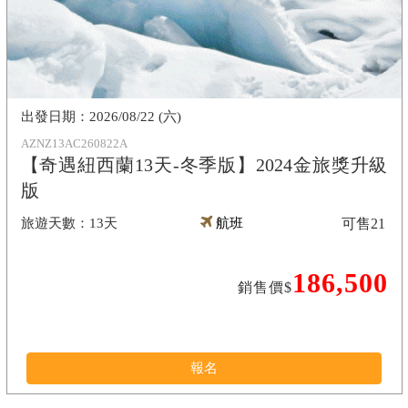
2026/08/22 (六)
AZNZ13AC260822A
【奇遇紐西蘭13天-冬季版】2024金旅獎升級
版
13天
航班
可售
21
186,500
銷售價$
報名