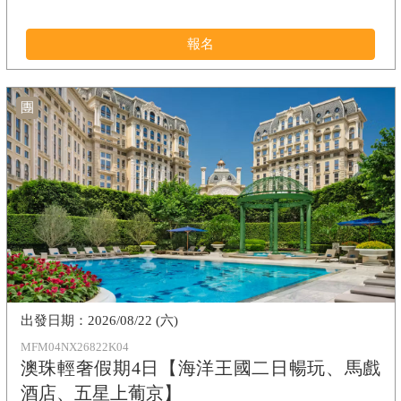
報名
團
2026/08/22 (六)
MFM04NX26822K04
澳珠輕奢假期4日【海洋王國二日暢玩、馬戲
酒店、五星上葡京】